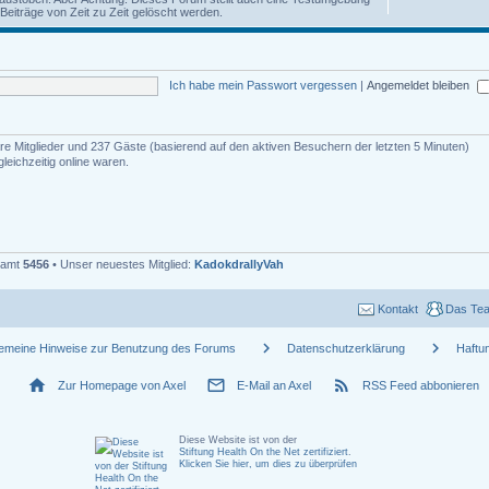
iträge von Zeit zu Zeit gelöscht werden.
Ich habe mein Passwort vergessen
|
Angemeldet bleiben
bare Mitglieder und 237 Gäste (basierend auf den aktiven Besuchern der letzten 5 Minuten)
eichzeitig online waren.
esamt
5456
• Unser neuestes Mitglied:
KadokdrallyVah
Kontakt
Das Te
chevron_right
chevron_right
gemeine Hinweise zur Benutzung des Forums
Datenschutzerklärung
Haftu
home
mail_outline
rss_feed
Zur Homepage von Axel
E-Mail an Axel
RSS Feed abbonieren
Diese Website ist von der
Stiftung Health On the Net zertifiziert
.
Klicken Sie hier, um dies zu überprüfen