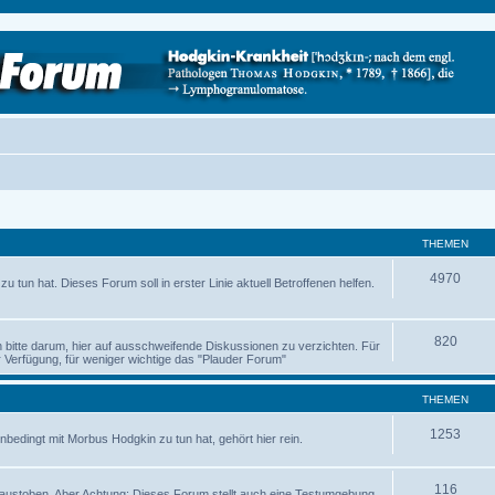
THEMEN
4970
 tun hat. Dieses Forum soll in erster Linie aktuell Betroffenen helfen.
820
ch bitte darum, hier auf ausschweifende Diskussionen zu verzichten. Für
Verfügung, für weniger wichtige das "Plauder Forum"
THEMEN
1253
nbedingt mit Morbus Hodgkin zu tun hat, gehört hier rein.
116
austoben. Aber Achtung: Dieses Forum stellt auch eine Testumgebung