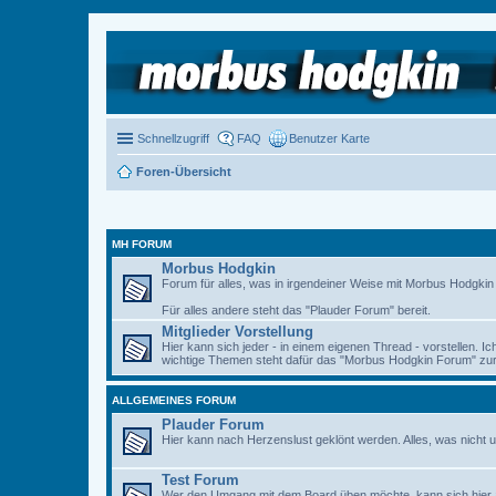
Schnellzugriff
FAQ
Benutzer Karte
Foren-Übersicht
MH FORUM
Morbus Hodgkin
Forum für alles, was in irgendeiner Weise mit Morbus Hodgkin zu
Für alles andere steht das "Plauder Forum" bereit.
Mitglieder Vorstellung
Hier kann sich jeder - in einem eigenen Thread - vorstellen. I
wichtige Themen steht dafür das "Morbus Hodgkin Forum" zur 
ALLGEMEINES FORUM
Plauder Forum
Hier kann nach Herzenslust geklönt werden. Alles, was nicht u
Test Forum
Wer den Umgang mit dem Board üben möchte, kann sich hier 