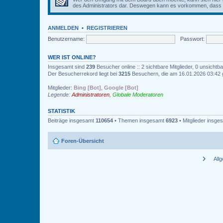
des Administrators dar. Deswegen kann es vorkommen, dass Be
ANMELDEN
•
REGISTRIEREN
Benutzername:
Passwort:
WER IST ONLINE?
Insgesamt sind
239
Besucher online :: 2 sichtbare Mitglieder, 0 unsicht
Der Besucherrekord liegt bei
3215
Besuchern, die am 16.01.2026 03:42 gl
Mitglieder:
Bing [Bot]
,
Google [Bot]
Legende:
Administratoren
,
Globale Moderatoren
STATISTIK
Beiträge insgesamt
110654
• Themen insgesamt
6923
• Mitglieder insg
Foren-Übersicht
chevron_right
All