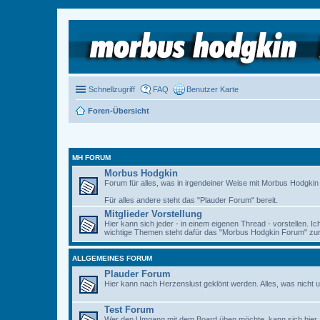
Schnellzugriff
FAQ
Benutzer Karte
Foren-Übersicht
MH FORUM
Morbus Hodgkin
Forum für alles, was in irgendeiner Weise mit Morbus Hodgkin zu
Für alles andere steht das "Plauder Forum" bereit.
Mitglieder Vorstellung
Hier kann sich jeder - in einem eigenen Thread - vorstellen. I
wichtige Themen steht dafür das "Morbus Hodgkin Forum" zur 
ALLGEMEINES FORUM
Plauder Forum
Hier kann nach Herzenslust geklönt werden. Alles, was nicht u
Test Forum
Wer den Umgang mit dem Board üben möchte, kann sich hier 