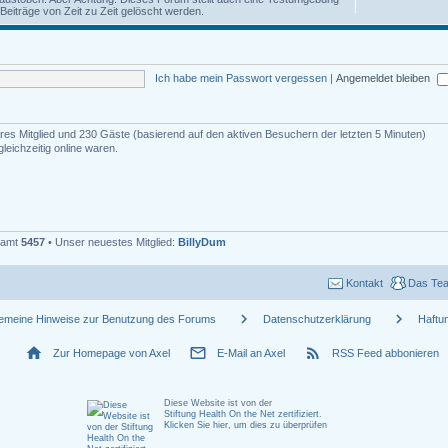
iträge von Zeit zu Zeit gelöscht werden.
Ich habe mein Passwort vergessen
|
Angemeldet bleiben
bares Mitglied und 230 Gäste (basierend auf den aktiven Besuchern der letzten 5 Minuten)
eichzeitig online waren.
esamt
5457
• Unser neuestes Mitglied:
BillyDum
Kontakt
Das Te
chevron_right
chevron_right
gemeine Hinweise zur Benutzung des Forums
Datenschutzerklärung
Haftu
home
mail_outline
rss_feed
Zur Homepage von Axel
E-Mail an Axel
RSS Feed abbonieren
Diese Website ist von der
Stiftung Health On the Net zertifiziert
.
Klicken Sie hier, um dies zu überprüfen