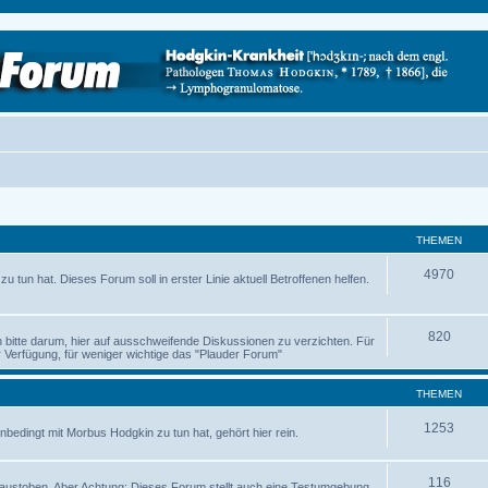
THEMEN
4970
 tun hat. Dieses Forum soll in erster Linie aktuell Betroffenen helfen.
820
ch bitte darum, hier auf ausschweifende Diskussionen zu verzichten. Für
Verfügung, für weniger wichtige das "Plauder Forum"
THEMEN
1253
nbedingt mit Morbus Hodgkin zu tun hat, gehört hier rein.
116
austoben. Aber Achtung: Dieses Forum stellt auch eine Testumgebung