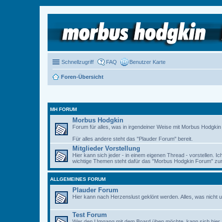
Schnellzugriff
FAQ
Benutzer Karte
Foren-Übersicht
MH FORUM
Morbus Hodgkin
Forum für alles, was in irgendeiner Weise mit Morbus Hodgkin zu
Für alles andere steht das "Plauder Forum" bereit.
Mitglieder Vorstellung
Hier kann sich jeder - in einem eigenen Thread - vorstellen. I
wichtige Themen steht dafür das "Morbus Hodgkin Forum" zur 
ALLGEMEINES FORUM
Plauder Forum
Hier kann nach Herzenslust geklönt werden. Alles, was nicht u
Test Forum
Wer den Umgang mit dem Board üben möchte, kann sich hier 