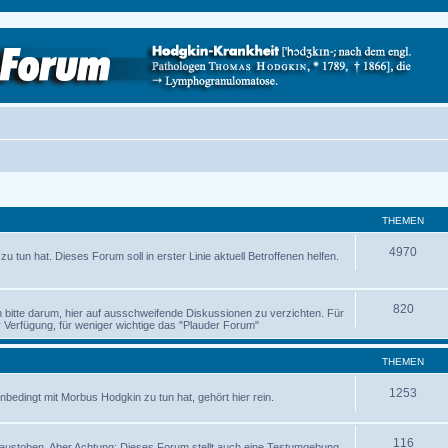
THEMEN
4970
 tun hat. Dieses Forum soll in erster Linie aktuell Betroffenen helfen.
820
ch bitte darum, hier auf ausschweifende Diskussionen zu verzichten. Für
Verfügung, für weniger wichtige das "Plauder Forum"
THEMEN
1253
nbedingt mit Morbus Hodgkin zu tun hat, gehört hier rein.
116
austoben. Aber Achtung: Dieses Forum stellt auch eine Testumgebung