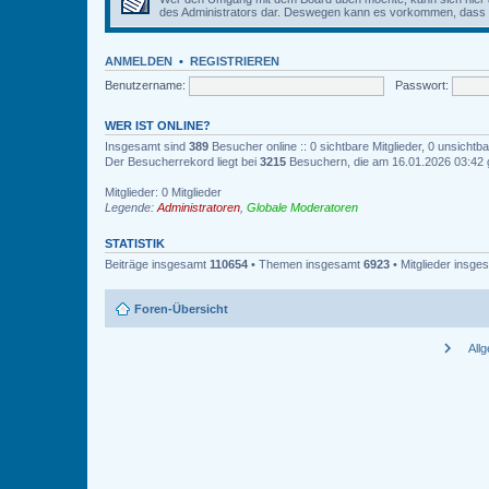
des Administrators dar. Deswegen kann es vorkommen, dass Be
ANMELDEN
•
REGISTRIEREN
Benutzername:
Passwort:
WER IST ONLINE?
Insgesamt sind
389
Besucher online :: 0 sichtbare Mitglieder, 0 unsicht
Der Besucherrekord liegt bei
3215
Besuchern, die am 16.01.2026 03:42 gl
Mitglieder: 0 Mitglieder
Legende:
Administratoren
,
Globale Moderatoren
STATISTIK
Beiträge insgesamt
110654
• Themen insgesamt
6923
• Mitglieder insg
Foren-Übersicht
chevron_right
All