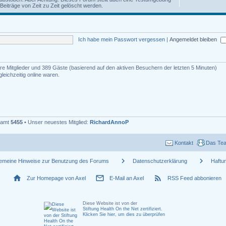
iträge von Zeit zu Zeit gelöscht werden.
Ich habe mein Passwort vergessen
|
Angemeldet bleiben
bare Mitglieder und 389 Gäste (basierend auf den aktiven Besuchern der letzten 5 Minuten)
eichzeitig online waren.
esamt
5455
• Unser neuestes Mitglied:
RichardAnnoP
Kontakt
Das Te
chevron_right
chevron_right
gemeine Hinweise zur Benutzung des Forums
Datenschutzerklärung
Haftu
home
mail_outline
rss_feed
Zur Homepage von Axel
E-Mail an Axel
RSS Feed abbonieren
Diese Website ist von der
Stiftung Health On the Net zertifiziert
.
Klicken Sie hier, um dies zu überprüfen