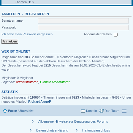
Themen:
116
ANMELDEN
•
REGISTRIEREN
Benutzername:
Passwort:
Ich habe mein Passwort vergessen
Angemeldet bleiben
WER IST ONLINE?
Insgesamt sind
303
Besucher online :: 0 sichtbare Mitglieder, 0 unsichtbare Mitglieder und
303 Gäste (basierend auf den aktiven Besuchern der letzten 5 Minuten)
Der Besucherrekord liegt bei
3215
Besuchern, die am 16.01.2026 03:42 gleichzeitig online
waren.
Mitglieder: 0 Mitglieder
Legende:
Administratoren
,
Globale Moderatoren
STATISTIK
Beiträge insgesamt
110654
• Themen insgesamt
6923
• Mitglieder insgesamt
5455
• Unser
neuestes Mitglied:
RichardAnnoP
Foren-Übersicht
Kontakt
Das Team
chevron_right
Allgemeine Hinweise zur Benutzung des Forums
chevron_right
chevron_right
Datenschutzerklärung
Haftungsauschluss