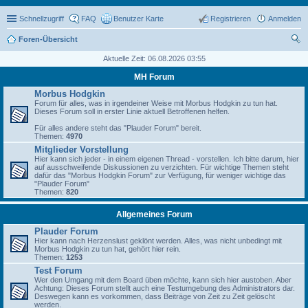
Schnellzugriff
FAQ
Benutzer Karte
Registrieren
Anmelden
Foren-Übersicht
uc
Aktuelle Zeit: 06.08.2026 03:55
he
MH Forum
Morbus Hodgkin
Forum für alles, was in irgendeiner Weise mit Morbus Hodgkin zu tun hat.
Dieses Forum soll in erster Linie aktuell Betroffenen helfen.
Für alles andere steht das "Plauder Forum" bereit.
Themen:
4970
Mitglieder Vorstellung
Hier kann sich jeder - in einem eigenen Thread - vorstellen. Ich bitte darum, hier
auf ausschweifende Diskussionen zu verzichten. Für wichtige Themen steht
dafür das "Morbus Hodgkin Forum" zur Verfügung, für weniger wichtige das
"Plauder Forum"
Themen:
820
Allgemeines Forum
Plauder Forum
Hier kann nach Herzenslust geklönt werden. Alles, was nicht unbedingt mit
Morbus Hodgkin zu tun hat, gehört hier rein.
Themen:
1253
Test Forum
Wer den Umgang mit dem Board üben möchte, kann sich hier austoben. Aber
Achtung: Dieses Forum stellt auch eine Testumgebung des Administrators dar.
Deswegen kann es vorkommen, dass Beiträge von Zeit zu Zeit gelöscht
werden.