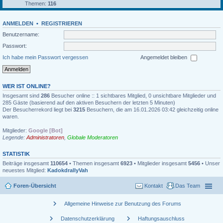
Themen:
116
ANMELDEN
•
REGISTRIEREN
Benutzername:
Passwort:
Ich habe mein Passwort vergessen
Angemeldet bleiben
WER IST ONLINE?
Insgesamt sind
286
Besucher online :: 1 sichtbares Mitglied, 0 unsichtbare Mitglieder und
285 Gäste (basierend auf den aktiven Besuchern der letzten 5 Minuten)
Der Besucherrekord liegt bei
3215
Besuchern, die am 16.01.2026 03:42 gleichzeitig online
waren.
Mitglieder:
Google [Bot]
Legende:
Administratoren
,
Globale Moderatoren
STATISTIK
Beiträge insgesamt
110654
• Themen insgesamt
6923
• Mitglieder insgesamt
5456
• Unser
neuestes Mitglied:
KadokdrallyVah
Foren-Übersicht
Kontakt
Das Team
chevron_right
Allgemeine Hinweise zur Benutzung des Forums
chevron_right
chevron_right
Datenschutzerklärung
Haftungsauschluss