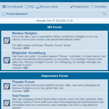
Schnellzugriff
FAQ
Benutzer Karte
Registrieren
Anmelden
Foren-Übersicht
uc
Aktuelle Zeit: 07.08.2026 17:26
he
MH Forum
Morbus Hodgkin
Forum für alles, was in irgendeiner Weise mit Morbus Hodgkin zu tun hat.
Dieses Forum soll in erster Linie aktuell Betroffenen helfen.
Für alles andere steht das "Plauder Forum" bereit.
Themen:
4970
Mitglieder Vorstellung
Hier kann sich jeder - in einem eigenen Thread - vorstellen. Ich bitte darum, hier
auf ausschweifende Diskussionen zu verzichten. Für wichtige Themen steht
dafür das "Morbus Hodgkin Forum" zur Verfügung, für weniger wichtige das
"Plauder Forum"
Themen:
820
Allgemeines Forum
Plauder Forum
Hier kann nach Herzenslust geklönt werden. Alles, was nicht unbedingt mit
Morbus Hodgkin zu tun hat, gehört hier rein.
Themen:
1253
Test Forum
Wer den Umgang mit dem Board üben möchte, kann sich hier austoben. Aber
Achtung: Dieses Forum stellt auch eine Testumgebung des Administrators dar.
Deswegen kann es vorkommen, dass Beiträge von Zeit zu Zeit gelöscht
werden.