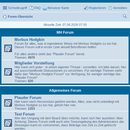
Schnellzugriff
FAQ
Benutzer Karte
Registrieren
Anmelden
Foren-Übersicht
uc
Aktuelle Zeit: 07.08.2026 07:05
he
MH Forum
Morbus Hodgkin
Forum für alles, was in irgendeiner Weise mit Morbus Hodgkin zu tun hat.
Dieses Forum soll in erster Linie aktuell Betroffenen helfen.
Für alles andere steht das "Plauder Forum" bereit.
Themen:
4970
Mitglieder Vorstellung
Hier kann sich jeder - in einem eigenen Thread - vorstellen. Ich bitte darum, hier
auf ausschweifende Diskussionen zu verzichten. Für wichtige Themen steht
dafür das "Morbus Hodgkin Forum" zur Verfügung, für weniger wichtige das
"Plauder Forum"
Themen:
820
Allgemeines Forum
Plauder Forum
Hier kann nach Herzenslust geklönt werden. Alles, was nicht unbedingt mit
Morbus Hodgkin zu tun hat, gehört hier rein.
Themen:
1253
Test Forum
Wer den Umgang mit dem Board üben möchte, kann sich hier austoben. Aber
Achtung: Dieses Forum stellt auch eine Testumgebung des Administrators dar.
Deswegen kann es vorkommen, dass Beiträge von Zeit zu Zeit gelöscht
werden.