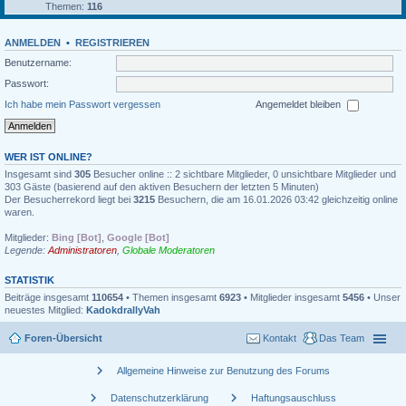
Themen:
116
ANMELDEN
•
REGISTRIEREN
Benutzername:
Passwort:
Ich habe mein Passwort vergessen
Angemeldet bleiben
WER IST ONLINE?
Insgesamt sind
305
Besucher online :: 2 sichtbare Mitglieder, 0 unsichtbare Mitglieder und
303 Gäste (basierend auf den aktiven Besuchern der letzten 5 Minuten)
Der Besucherrekord liegt bei
3215
Besuchern, die am 16.01.2026 03:42 gleichzeitig online
waren.
Mitglieder:
Bing [Bot]
,
Google [Bot]
Legende:
Administratoren
,
Globale Moderatoren
STATISTIK
Beiträge insgesamt
110654
• Themen insgesamt
6923
• Mitglieder insgesamt
5456
• Unser
neuestes Mitglied:
KadokdrallyVah
Foren-Übersicht
Kontakt
Das Team
chevron_right
Allgemeine Hinweise zur Benutzung des Forums
chevron_right
chevron_right
Datenschutzerklärung
Haftungsauschluss