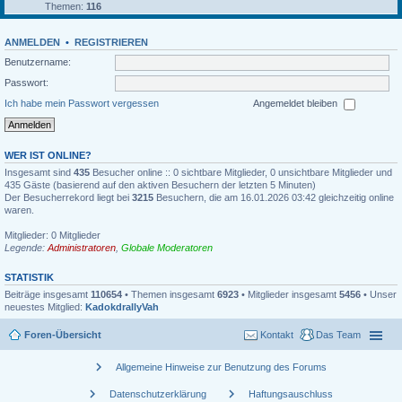
Themen:
116
ANMELDEN
•
REGISTRIEREN
Benutzername:
Passwort:
Ich habe mein Passwort vergessen
Angemeldet bleiben
WER IST ONLINE?
Insgesamt sind
435
Besucher online :: 0 sichtbare Mitglieder, 0 unsichtbare Mitglieder und
435 Gäste (basierend auf den aktiven Besuchern der letzten 5 Minuten)
Der Besucherrekord liegt bei
3215
Besuchern, die am 16.01.2026 03:42 gleichzeitig online
waren.
Mitglieder: 0 Mitglieder
Legende:
Administratoren
,
Globale Moderatoren
STATISTIK
Beiträge insgesamt
110654
• Themen insgesamt
6923
• Mitglieder insgesamt
5456
• Unser
neuestes Mitglied:
KadokdrallyVah
Foren-Übersicht
Kontakt
Das Team
chevron_right
Allgemeine Hinweise zur Benutzung des Forums
chevron_right
chevron_right
Datenschutzerklärung
Haftungsauschluss