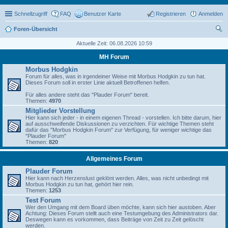
Schnellzugriff
FAQ
Benutzer Karte
Registrieren
Anmelden
Foren-Übersicht
uc
Aktuelle Zeit: 06.08.2026 10:59
he
MH Forum
Morbus Hodgkin
Forum für alles, was in irgendeiner Weise mit Morbus Hodgkin zu tun hat.
Dieses Forum soll in erster Linie aktuell Betroffenen helfen.
Für alles andere steht das "Plauder Forum" bereit.
Themen:
4970
Mitglieder Vorstellung
Hier kann sich jeder - in einem eigenen Thread - vorstellen. Ich bitte darum, hier
auf ausschweifende Diskussionen zu verzichten. Für wichtige Themen steht
dafür das "Morbus Hodgkin Forum" zur Verfügung, für weniger wichtige das
"Plauder Forum"
Themen:
820
Allgemeines Forum
Plauder Forum
Hier kann nach Herzenslust geklönt werden. Alles, was nicht unbedingt mit
Morbus Hodgkin zu tun hat, gehört hier rein.
Themen:
1253
Test Forum
Wer den Umgang mit dem Board üben möchte, kann sich hier austoben. Aber
Achtung: Dieses Forum stellt auch eine Testumgebung des Administrators dar.
Deswegen kann es vorkommen, dass Beiträge von Zeit zu Zeit gelöscht
werden.