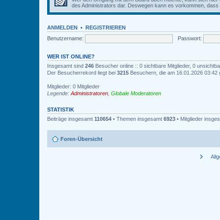
des Administrators dar. Deswegen kann es vorkommen, dass Be
ANMELDEN
•
REGISTRIEREN
Benutzername:
Passwort:
WER IST ONLINE?
Insgesamt sind
246
Besucher online :: 0 sichtbare Mitglieder, 0 unsicht
Der Besucherrekord liegt bei
3215
Besuchern, die am 16.01.2026 03:42 gl
Mitglieder: 0 Mitglieder
Legende:
Administratoren
,
Globale Moderatoren
STATISTIK
Beiträge insgesamt
110654
• Themen insgesamt
6923
• Mitglieder insg
Foren-Übersicht
chevron_right
All