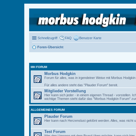
Schnellzugriff
FAQ
Benutzer Karte
Foren-Übersicht
MH FORUM
Morbus Hodgkin
Forum für alles, was in irgendeiner Weise mit Morbus Hodgkin zu
Für alles andere steht das "Plauder Forum" bereit.
Mitglieder Vorstellung
Hier kann sich jeder - in einem eigenen Thread - vorstellen. I
wichtige Themen steht dafür das "Morbus Hodgkin Forum" zur 
ALLGEMEINES FORUM
Plauder Forum
Hier kann nach Herzenslust geklönt werden. Alles, was nicht u
Test Forum
Wer den Umgang mit dem Board üben möchte, kann sich hier 