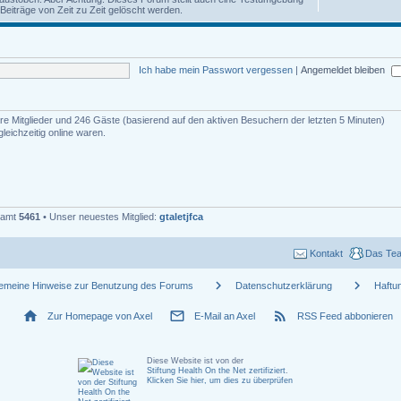
iträge von Zeit zu Zeit gelöscht werden.
Ich habe mein Passwort vergessen
|
Angemeldet bleiben
bare Mitglieder und 246 Gäste (basierend auf den aktiven Besuchern der letzten 5 Minuten)
eichzeitig online waren.
esamt
5461
• Unser neuestes Mitglied:
gtaletjfca
Kontakt
Das Te
chevron_right
chevron_right
gemeine Hinweise zur Benutzung des Forums
Datenschutzerklärung
Haftu
home
mail_outline
rss_feed
Zur Homepage von Axel
E-Mail an Axel
RSS Feed abbonieren
Diese Website ist von der
Stiftung Health On the Net zertifiziert
.
Klicken Sie hier, um dies zu überprüfen