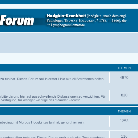
THEMEN
4970
 tun hat. Dieses Forum soll in erster Linie aktuell Betroffenen helfen.
820
ch bitte darum, hier auf ausschweifende Diskussionen zu verzichten. Für
Verfügung, für weniger wichtige das "Plauder Forum"
THEMEN
1253
nbedingt mit Morbus Hodgkin zu tun hat, gehört hier rein.
116
austoben. Aber Achtung: Dieses Forum stellt auch eine Testumgebung