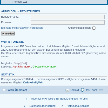
Themen:
116
ANMELDEN
•
REGISTRIEREN
Benutzername:
Passwort:
Ich habe mein Passwort vergessen
Angemeldet bleiben
WER IST ONLINE?
Insgesamt sind
253
Besucher online :: 1 sichtbares Mitglied, 0 unsichtbare Mitglieder und
252 Gäste (basierend auf den aktiven Besuchern der letzten 5 Minuten)
Der Besucherrekord liegt bei
3215
Besuchern, die am 16.01.2026 03:42 gleichzeitig online
waren.
Mitglieder:
Bing [Bot]
Legende:
Administratoren
,
Globale Moderatoren
STATISTIK
Beiträge insgesamt
110654
• Themen insgesamt
6923
• Mitglieder insgesamt
5456
• Unser
neuestes Mitglied:
KadokdrallyVah
Foren-Übersicht
Kontakt
Das Team
chevron_right
Allgemeine Hinweise zur Benutzung des Forums
chevron_right
chevron_right
Datenschutzerklärung
Haftungsauschluss