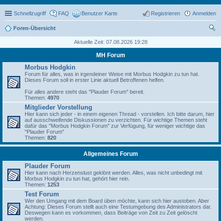
Schnellzugriff
FAQ
Benutzer Karte
Registrieren
Anmelden
Foren-Übersicht
uc
Aktuelle Zeit: 07.08.2026 19:28
he
MH Forum
Morbus Hodgkin
Forum für alles, was in irgendeiner Weise mit Morbus Hodgkin zu tun hat.
Dieses Forum soll in erster Linie aktuell Betroffenen helfen.
Für alles andere steht das "Plauder Forum" bereit.
Themen:
4970
Mitglieder Vorstellung
Hier kann sich jeder - in einem eigenen Thread - vorstellen. Ich bitte darum, hier
auf ausschweifende Diskussionen zu verzichten. Für wichtige Themen steht
dafür das "Morbus Hodgkin Forum" zur Verfügung, für weniger wichtige das
"Plauder Forum"
Themen:
820
Allgemeines Forum
Plauder Forum
Hier kann nach Herzenslust geklönt werden. Alles, was nicht unbedingt mit
Morbus Hodgkin zu tun hat, gehört hier rein.
Themen:
1253
Test Forum
Wer den Umgang mit dem Board üben möchte, kann sich hier austoben. Aber
Achtung: Dieses Forum stellt auch eine Testumgebung des Administrators dar.
Deswegen kann es vorkommen, dass Beiträge von Zeit zu Zeit gelöscht
werden.