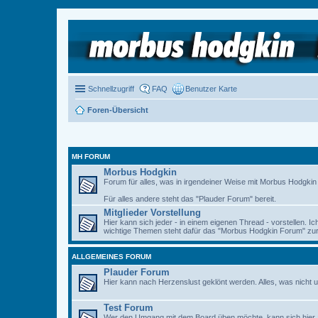
Schnellzugriff
FAQ
Benutzer Karte
Foren-Übersicht
MH FORUM
Morbus Hodgkin
Forum für alles, was in irgendeiner Weise mit Morbus Hodgkin zu
Für alles andere steht das "Plauder Forum" bereit.
Mitglieder Vorstellung
Hier kann sich jeder - in einem eigenen Thread - vorstellen. I
wichtige Themen steht dafür das "Morbus Hodgkin Forum" zur 
ALLGEMEINES FORUM
Plauder Forum
Hier kann nach Herzenslust geklönt werden. Alles, was nicht u
Test Forum
Wer den Umgang mit dem Board üben möchte, kann sich hier 