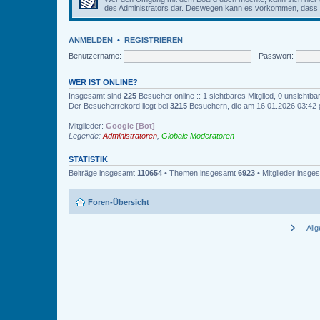
des Administrators dar. Deswegen kann es vorkommen, dass Be
ANMELDEN
•
REGISTRIEREN
Benutzername:
Passwort:
WER IST ONLINE?
Insgesamt sind
225
Besucher online :: 1 sichtbares Mitglied, 0 unsichtb
Der Besucherrekord liegt bei
3215
Besuchern, die am 16.01.2026 03:42 gl
Mitglieder:
Google [Bot]
Legende:
Administratoren
,
Globale Moderatoren
STATISTIK
Beiträge insgesamt
110654
• Themen insgesamt
6923
• Mitglieder insg
Foren-Übersicht
chevron_right
All