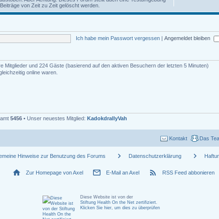
iträge von Zeit zu Zeit gelöscht werden.
Ich habe mein Passwort vergessen
|
Angemeldet bleiben
are Mitglieder und 224 Gäste (basierend auf den aktiven Besuchern der letzten 5 Minuten)
eichzeitig online waren.
esamt
5456
• Unser neuestes Mitglied:
KadokdrallyVah
Kontakt
Das Te
chevron_right
chevron_right
gemeine Hinweise zur Benutzung des Forums
Datenschutzerklärung
Haftu
home
mail_outline
rss_feed
Zur Homepage von Axel
E-Mail an Axel
RSS Feed abbonieren
Diese Website ist von der
Stiftung Health On the Net zertifiziert
.
Klicken Sie hier, um dies zu überprüfen