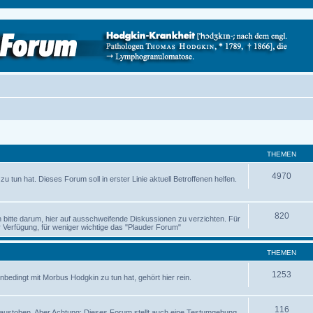
THEMEN
4970
 tun hat. Dieses Forum soll in erster Linie aktuell Betroffenen helfen.
820
ch bitte darum, hier auf ausschweifende Diskussionen zu verzichten. Für
Verfügung, für weniger wichtige das "Plauder Forum"
THEMEN
1253
nbedingt mit Morbus Hodgkin zu tun hat, gehört hier rein.
116
austoben. Aber Achtung: Dieses Forum stellt auch eine Testumgebung