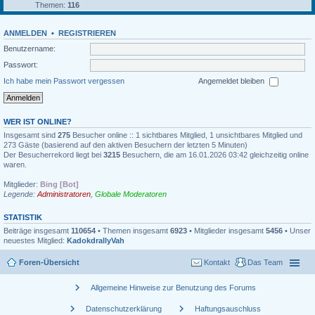
Themen:
116
ANMELDEN
•
REGISTRIEREN
Benutzername:
Passwort:
Ich habe mein Passwort vergessen
Angemeldet bleiben
WER IST ONLINE?
Insgesamt sind
275
Besucher online :: 1 sichtbares Mitglied, 1 unsichtbares Mitglied und
273 Gäste (basierend auf den aktiven Besuchern der letzten 5 Minuten)
Der Besucherrekord liegt bei
3215
Besuchern, die am 16.01.2026 03:42 gleichzeitig online
waren.
Mitglieder:
Bing [Bot]
Legende:
Administratoren
,
Globale Moderatoren
STATISTIK
Beiträge insgesamt
110654
• Themen insgesamt
6923
• Mitglieder insgesamt
5456
• Unser
neuestes Mitglied:
KadokdrallyVah
Foren-Übersicht
Kontakt
Das Team
chevron_right
Allgemeine Hinweise zur Benutzung des Forums
chevron_right
chevron_right
Datenschutzerklärung
Haftungsauschluss