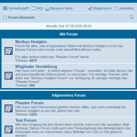
Schnellzugriff
FAQ
Benutzer Karte
Registrieren
Anmelden
Foren-Übersicht
uc
Aktuelle Zeit: 07.08.2026 09:33
he
MH Forum
Morbus Hodgkin
Forum für alles, was in irgendeiner Weise mit Morbus Hodgkin zu tun hat.
Dieses Forum soll in erster Linie aktuell Betroffenen helfen.
Für alles andere steht das "Plauder Forum" bereit.
Themen:
4970
Mitglieder Vorstellung
Hier kann sich jeder - in einem eigenen Thread - vorstellen. Ich bitte darum, hier
auf ausschweifende Diskussionen zu verzichten. Für wichtige Themen steht
dafür das "Morbus Hodgkin Forum" zur Verfügung, für weniger wichtige das
"Plauder Forum"
Themen:
820
Allgemeines Forum
Plauder Forum
Hier kann nach Herzenslust geklönt werden. Alles, was nicht unbedingt mit
Morbus Hodgkin zu tun hat, gehört hier rein.
Themen:
1253
Test Forum
Wer den Umgang mit dem Board üben möchte, kann sich hier austoben. Aber
Achtung: Dieses Forum stellt auch eine Testumgebung des Administrators dar.
Deswegen kann es vorkommen, dass Beiträge von Zeit zu Zeit gelöscht
werden.