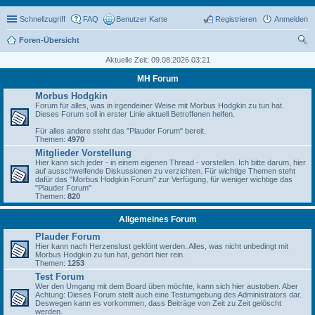
Schnellzugriff
FAQ
Benutzer Karte
Registrieren
Anmelden
Foren-Übersicht
uc
Aktuelle Zeit: 09.08.2026 03:21
he
MH Forum
Morbus Hodgkin
Forum für alles, was in irgendeiner Weise mit Morbus Hodgkin zu tun hat.
Dieses Forum soll in erster Linie aktuell Betroffenen helfen.
Für alles andere steht das "Plauder Forum" bereit.
Themen:
4970
Mitglieder Vorstellung
Hier kann sich jeder - in einem eigenen Thread - vorstellen. Ich bitte darum, hier
auf ausschweifende Diskussionen zu verzichten. Für wichtige Themen steht
dafür das "Morbus Hodgkin Forum" zur Verfügung, für weniger wichtige das
"Plauder Forum"
Themen:
820
Allgemeines Forum
Plauder Forum
Hier kann nach Herzenslust geklönt werden. Alles, was nicht unbedingt mit
Morbus Hodgkin zu tun hat, gehört hier rein.
Themen:
1253
Test Forum
Wer den Umgang mit dem Board üben möchte, kann sich hier austoben. Aber
Achtung: Dieses Forum stellt auch eine Testumgebung des Administrators dar.
Deswegen kann es vorkommen, dass Beiträge von Zeit zu Zeit gelöscht
werden.