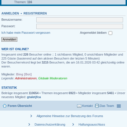
Themen:
116
ANMELDEN
•
REGISTRIEREN
Benutzername:
Passwort:
Ich habe mein Passwort vergessen
Angemeldet bleiben
WER IST ONLINE?
Insgesamt sind
226
Besucher online :: 1 sichtbares Mitglied, 0 unsichtbare Mitglieder und
225 Gäste (basierend auf den aktiven Besuchern der letzten 5 Minuten)
Der Besucherrekord liegt bei
3215
Besuchern, die am 16.01.2026 03:42 gleichzeitig online
waren.
Mitglieder:
Bing [Bot]
Legende:
Administratoren
,
Globale Moderatoren
STATISTIK
Beiträge insgesamt
110654
• Themen insgesamt
6923
• Mitglieder insgesamt
5461
• Unser
neuestes Mitglied:
gtaletjfca
Foren-Übersicht
Kontakt
Das Team
chevron_right
Allgemeine Hinweise zur Benutzung des Forums
chevron_right
chevron_right
Datenschutzerklärung
Haftungsauschluss