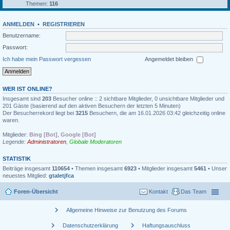
Themen:
116
ANMELDEN
•
REGISTRIEREN
Benutzername:
Passwort:
Ich habe mein Passwort vergessen
Angemeldet bleiben
WER IST ONLINE?
Insgesamt sind
203
Besucher online :: 2 sichtbare Mitglieder, 0 unsichtbare Mitglieder und
201 Gäste (basierend auf den aktiven Besuchern der letzten 5 Minuten)
Der Besucherrekord liegt bei
3215
Besuchern, die am 16.01.2026 03:42 gleichzeitig online
waren.
Mitglieder:
Bing [Bot]
,
Google [Bot]
Legende:
Administratoren
,
Globale Moderatoren
STATISTIK
Beiträge insgesamt
110654
• Themen insgesamt
6923
• Mitglieder insgesamt
5461
• Unser
neuestes Mitglied:
gtaletjfca
Foren-Übersicht
Kontakt
Das Team
chevron_right
Allgemeine Hinweise zur Benutzung des Forums
chevron_right
chevron_right
Datenschutzerklärung
Haftungsauschluss