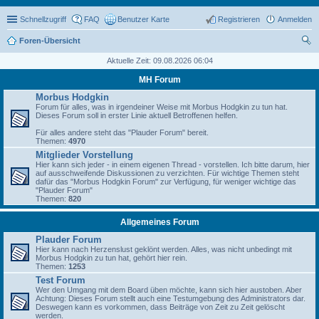
Schnellzugriff
FAQ
Benutzer Karte
Registrieren
Anmelden
Foren-Übersicht
uc
Aktuelle Zeit: 09.08.2026 06:04
he
MH Forum
Morbus Hodgkin
Forum für alles, was in irgendeiner Weise mit Morbus Hodgkin zu tun hat.
Dieses Forum soll in erster Linie aktuell Betroffenen helfen.
Für alles andere steht das "Plauder Forum" bereit.
Themen:
4970
Mitglieder Vorstellung
Hier kann sich jeder - in einem eigenen Thread - vorstellen. Ich bitte darum, hier
auf ausschweifende Diskussionen zu verzichten. Für wichtige Themen steht
dafür das "Morbus Hodgkin Forum" zur Verfügung, für weniger wichtige das
"Plauder Forum"
Themen:
820
Allgemeines Forum
Plauder Forum
Hier kann nach Herzenslust geklönt werden. Alles, was nicht unbedingt mit
Morbus Hodgkin zu tun hat, gehört hier rein.
Themen:
1253
Test Forum
Wer den Umgang mit dem Board üben möchte, kann sich hier austoben. Aber
Achtung: Dieses Forum stellt auch eine Testumgebung des Administrators dar.
Deswegen kann es vorkommen, dass Beiträge von Zeit zu Zeit gelöscht
werden.