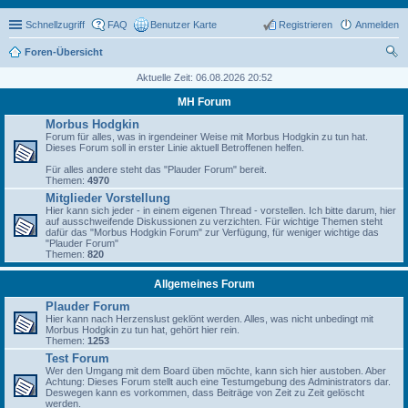
Schnellzugriff
FAQ
Benutzer Karte
Registrieren
Anmelden
Foren-Übersicht
uc
Aktuelle Zeit: 06.08.2026 20:52
he
MH Forum
Morbus Hodgkin
Forum für alles, was in irgendeiner Weise mit Morbus Hodgkin zu tun hat.
Dieses Forum soll in erster Linie aktuell Betroffenen helfen.
Für alles andere steht das "Plauder Forum" bereit.
Themen:
4970
Mitglieder Vorstellung
Hier kann sich jeder - in einem eigenen Thread - vorstellen. Ich bitte darum, hier
auf ausschweifende Diskussionen zu verzichten. Für wichtige Themen steht
dafür das "Morbus Hodgkin Forum" zur Verfügung, für weniger wichtige das
"Plauder Forum"
Themen:
820
Allgemeines Forum
Plauder Forum
Hier kann nach Herzenslust geklönt werden. Alles, was nicht unbedingt mit
Morbus Hodgkin zu tun hat, gehört hier rein.
Themen:
1253
Test Forum
Wer den Umgang mit dem Board üben möchte, kann sich hier austoben. Aber
Achtung: Dieses Forum stellt auch eine Testumgebung des Administrators dar.
Deswegen kann es vorkommen, dass Beiträge von Zeit zu Zeit gelöscht
werden.