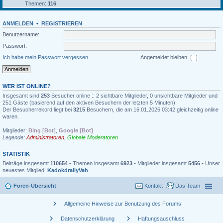
Themen:
116
ANMELDEN
•
REGISTRIEREN
Benutzername:
Passwort:
Ich habe mein Passwort vergessen
Angemeldet bleiben
WER IST ONLINE?
Insgesamt sind
253
Besucher online :: 2 sichtbare Mitglieder, 0 unsichtbare Mitglieder und
251 Gäste (basierend auf den aktiven Besuchern der letzten 5 Minuten)
Der Besucherrekord liegt bei
3215
Besuchern, die am 16.01.2026 03:42 gleichzeitig online
waren.
Mitglieder:
Bing [Bot]
,
Google [Bot]
Legende:
Administratoren
,
Globale Moderatoren
STATISTIK
Beiträge insgesamt
110654
• Themen insgesamt
6923
• Mitglieder insgesamt
5456
• Unser
neuestes Mitglied:
KadokdrallyVah
Foren-Übersicht
Kontakt
Das Team
chevron_right
Allgemeine Hinweise zur Benutzung des Forums
chevron_right
chevron_right
Datenschutzerklärung
Haftungsauschluss