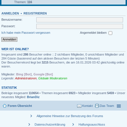
Themen:
116
ANMELDEN
•
REGISTRIEREN
Benutzername:
Passwort:
Ich habe mein Passwort vergessen
Angemeldet bleiben
WER IST ONLINE?
Insgesamt sind
286
Besucher online :: 2 sichtbare Mitglieder, 0 unsichtbare Mitglieder und
284 Gäste (basierend auf den aktiven Besuchern der letzten 5 Minuten)
Der Besucherrekord liegt bei
3215
Besuchern, die am 16.01.2026 03:42 gleichzeitig online
waren.
Mitglieder:
Bing [Bot]
,
Google [Bot]
Legende:
Administratoren
,
Globale Moderatoren
STATISTIK
Beiträge insgesamt
110654
• Themen insgesamt
6923
• Mitglieder insgesamt
5459
• Unser
neuestes Mitglied:
BrianDiz
Foren-Übersicht
Kontakt
Das Team
chevron_right
Allgemeine Hinweise zur Benutzung des Forums
chevron_right
chevron_right
Datenschutzerklärung
Haftungsauschluss