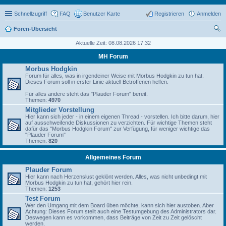
Schnellzugriff
FAQ
Benutzer Karte
Registrieren
Anmelden
Foren-Übersicht
uc
Aktuelle Zeit: 08.08.2026 17:32
he
MH Forum
Morbus Hodgkin
Forum für alles, was in irgendeiner Weise mit Morbus Hodgkin zu tun hat.
Dieses Forum soll in erster Linie aktuell Betroffenen helfen.
Für alles andere steht das "Plauder Forum" bereit.
Themen:
4970
Mitglieder Vorstellung
Hier kann sich jeder - in einem eigenen Thread - vorstellen. Ich bitte darum, hier
auf ausschweifende Diskussionen zu verzichten. Für wichtige Themen steht
dafür das "Morbus Hodgkin Forum" zur Verfügung, für weniger wichtige das
"Plauder Forum"
Themen:
820
Allgemeines Forum
Plauder Forum
Hier kann nach Herzenslust geklönt werden. Alles, was nicht unbedingt mit
Morbus Hodgkin zu tun hat, gehört hier rein.
Themen:
1253
Test Forum
Wer den Umgang mit dem Board üben möchte, kann sich hier austoben. Aber
Achtung: Dieses Forum stellt auch eine Testumgebung des Administrators dar.
Deswegen kann es vorkommen, dass Beiträge von Zeit zu Zeit gelöscht
werden.