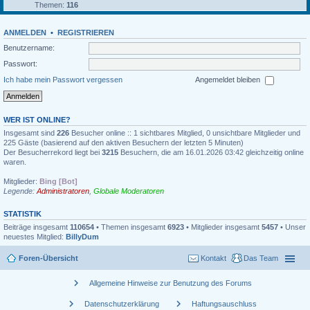
Themen:
116
ANMELDEN
•
REGISTRIEREN
Benutzername:
Passwort:
Ich habe mein Passwort vergessen
Angemeldet bleiben
WER IST ONLINE?
Insgesamt sind
226
Besucher online :: 1 sichtbares Mitglied, 0 unsichtbare Mitglieder und
225 Gäste (basierend auf den aktiven Besuchern der letzten 5 Minuten)
Der Besucherrekord liegt bei
3215
Besuchern, die am 16.01.2026 03:42 gleichzeitig online
waren.
Mitglieder:
Bing [Bot]
Legende:
Administratoren
,
Globale Moderatoren
STATISTIK
Beiträge insgesamt
110654
• Themen insgesamt
6923
• Mitglieder insgesamt
5457
• Unser
neuestes Mitglied:
BillyDum
Foren-Übersicht
Kontakt
Das Team
chevron_right
Allgemeine Hinweise zur Benutzung des Forums
chevron_right
chevron_right
Datenschutzerklärung
Haftungsauschluss