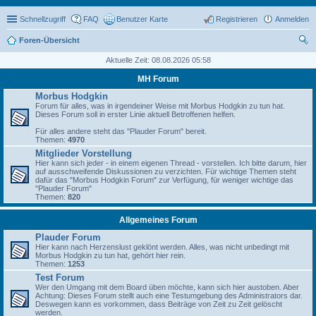
Schnellzugriff
FAQ
Benutzer Karte
Registrieren
Anmelden
Foren-Übersicht
uc
Aktuelle Zeit: 08.08.2026 05:58
he
MH Forum
Morbus Hodgkin
Forum für alles, was in irgendeiner Weise mit Morbus Hodgkin zu tun hat.
Dieses Forum soll in erster Linie aktuell Betroffenen helfen.
Für alles andere steht das "Plauder Forum" bereit.
Themen:
4970
Mitglieder Vorstellung
Hier kann sich jeder - in einem eigenen Thread - vorstellen. Ich bitte darum, hier
auf ausschweifende Diskussionen zu verzichten. Für wichtige Themen steht
dafür das "Morbus Hodgkin Forum" zur Verfügung, für weniger wichtige das
"Plauder Forum"
Themen:
820
Allgemeines Forum
Plauder Forum
Hier kann nach Herzenslust geklönt werden. Alles, was nicht unbedingt mit
Morbus Hodgkin zu tun hat, gehört hier rein.
Themen:
1253
Test Forum
Wer den Umgang mit dem Board üben möchte, kann sich hier austoben. Aber
Achtung: Dieses Forum stellt auch eine Testumgebung des Administrators dar.
Deswegen kann es vorkommen, dass Beiträge von Zeit zu Zeit gelöscht
werden.