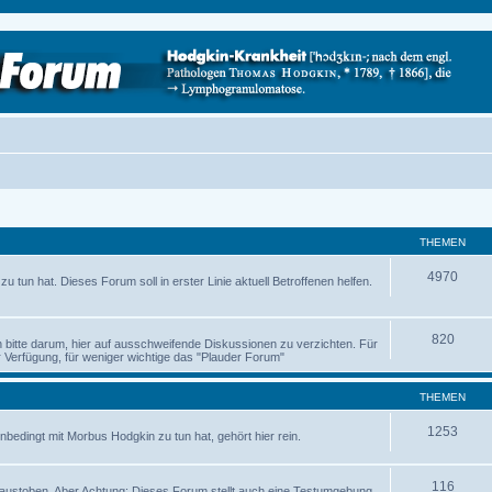
THEMEN
4970
 tun hat. Dieses Forum soll in erster Linie aktuell Betroffenen helfen.
820
ch bitte darum, hier auf ausschweifende Diskussionen zu verzichten. Für
Verfügung, für weniger wichtige das "Plauder Forum"
THEMEN
1253
nbedingt mit Morbus Hodgkin zu tun hat, gehört hier rein.
116
austoben. Aber Achtung: Dieses Forum stellt auch eine Testumgebung