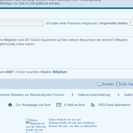
iträge von Zeit zu Zeit gelöscht werden.
Ich habe mein Passwort vergessen
|
Angemeldet bleiben
bare Mitglieder und 207 Gäste (basierend auf den aktiven Besuchern der letzten 5 Minuten)
eichzeitig online waren.
esamt
5457
• Unser neuestes Mitglied:
BillyDum
Kontakt
Das Te
chevron_right
chevron_right
gemeine Hinweise zur Benutzung des Forums
Datenschutzerklärung
Haftu
home
mail_outline
rss_feed
Zur Homepage von Axel
E-Mail an Axel
RSS Feed abbonieren
Diese Website ist von der
Stiftung Health On the Net zertifiziert
.
Klicken Sie hier, um dies zu überprüfen