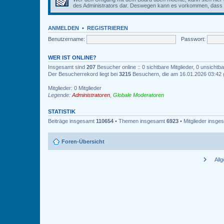
des Administrators dar. Deswegen kann es vorkommen, dass Be
ANMELDEN
•
REGISTRIEREN
Benutzername:
Passwort:
WER IST ONLINE?
Insgesamt sind
207
Besucher online :: 0 sichtbare Mitglieder, 0 unsicht
Der Besucherrekord liegt bei
3215
Besuchern, die am 16.01.2026 03:42 gl
Mitglieder: 0 Mitglieder
Legende:
Administratoren
,
Globale Moderatoren
STATISTIK
Beiträge insgesamt
110654
• Themen insgesamt
6923
• Mitglieder insg
Foren-Übersicht
chevron_right
All