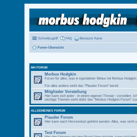
Schnellzugriff
FAQ
Benutzer Karte
Foren-Übersicht
MH FORUM
Morbus Hodgkin
Forum für alles, was in irgendeiner Weise mit Morbus Hodgkin zu
Für alles andere steht das "Plauder Forum" bereit.
Mitglieder Vorstellung
Hier kann sich jeder - in einem eigenen Thread - vorstellen. I
wichtige Themen steht dafür das "Morbus Hodgkin Forum" zur 
ALLGEMEINES FORUM
Plauder Forum
Hier kann nach Herzenslust geklönt werden. Alles, was nicht u
Test Forum
Wer den Umgang mit dem Board üben möchte, kann sich hier 