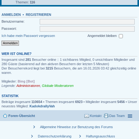
Themen:
116
ANMELDEN
•
REGISTRIEREN
Benutzername:
Passwort:
Ich habe mein Passwort vergessen
Angemeldet bleiben
WER IST ONLINE?
Insgesamt sind
281
Besucher online :: 1 sichtbares Mitglied, 0 unsichtbare Mitglieder und
280 Gäste (basierend auf den aktiven Besuchern der letzten 5 Minuten)
Der Besucherrekord liegt bei
3215
Besuchern, die am 16.01.2026 03:42 gleichzeitig online
waren.
Mitglieder:
Bing [Bot]
Legende:
Administratoren
,
Globale Moderatoren
STATISTIK
Beiträge insgesamt
110654
• Themen insgesamt
6923
• Mitglieder insgesamt
5456
• Unser
neuestes Mitglied:
KadokdrallyVah
Foren-Übersicht
Kontakt
Das Team
chevron_right
Allgemeine Hinweise zur Benutzung des Forums
chevron_right
chevron_right
Datenschutzerklärung
Haftungsauschluss