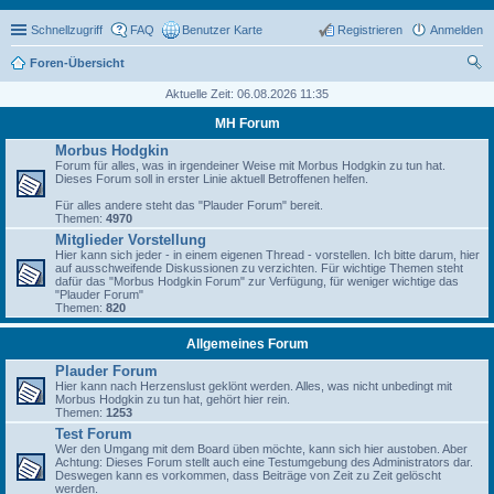
Schnellzugriff
FAQ
Benutzer Karte
Registrieren
Anmelden
Foren-Übersicht
uc
Aktuelle Zeit: 06.08.2026 11:35
he
MH Forum
Morbus Hodgkin
Forum für alles, was in irgendeiner Weise mit Morbus Hodgkin zu tun hat.
Dieses Forum soll in erster Linie aktuell Betroffenen helfen.
Für alles andere steht das "Plauder Forum" bereit.
Themen:
4970
Mitglieder Vorstellung
Hier kann sich jeder - in einem eigenen Thread - vorstellen. Ich bitte darum, hier
auf ausschweifende Diskussionen zu verzichten. Für wichtige Themen steht
dafür das "Morbus Hodgkin Forum" zur Verfügung, für weniger wichtige das
"Plauder Forum"
Themen:
820
Allgemeines Forum
Plauder Forum
Hier kann nach Herzenslust geklönt werden. Alles, was nicht unbedingt mit
Morbus Hodgkin zu tun hat, gehört hier rein.
Themen:
1253
Test Forum
Wer den Umgang mit dem Board üben möchte, kann sich hier austoben. Aber
Achtung: Dieses Forum stellt auch eine Testumgebung des Administrators dar.
Deswegen kann es vorkommen, dass Beiträge von Zeit zu Zeit gelöscht
werden.