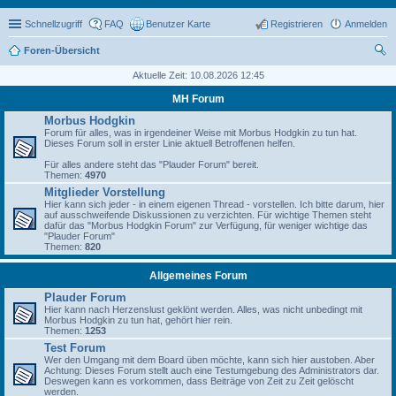
Schnellzugriff
FAQ
Benutzer Karte
Registrieren
Anmelden
Foren-Übersicht
uc
Aktuelle Zeit: 10.08.2026 12:45
he
MH Forum
Morbus Hodgkin
Forum für alles, was in irgendeiner Weise mit Morbus Hodgkin zu tun hat.
Dieses Forum soll in erster Linie aktuell Betroffenen helfen.
Für alles andere steht das "Plauder Forum" bereit.
Themen:
4970
Mitglieder Vorstellung
Hier kann sich jeder - in einem eigenen Thread - vorstellen. Ich bitte darum, hier
auf ausschweifende Diskussionen zu verzichten. Für wichtige Themen steht
dafür das "Morbus Hodgkin Forum" zur Verfügung, für weniger wichtige das
"Plauder Forum"
Themen:
820
Allgemeines Forum
Plauder Forum
Hier kann nach Herzenslust geklönt werden. Alles, was nicht unbedingt mit
Morbus Hodgkin zu tun hat, gehört hier rein.
Themen:
1253
Test Forum
Wer den Umgang mit dem Board üben möchte, kann sich hier austoben. Aber
Achtung: Dieses Forum stellt auch eine Testumgebung des Administrators dar.
Deswegen kann es vorkommen, dass Beiträge von Zeit zu Zeit gelöscht
werden.