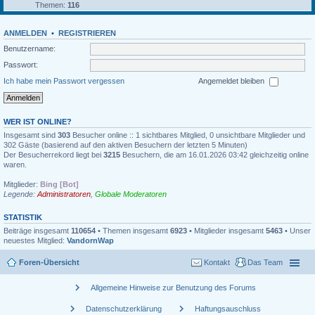
Themen:
116
ANMELDEN
•
REGISTRIEREN
Benutzername:
Passwort:
Ich habe mein Passwort vergessen
Angemeldet bleiben
WER IST ONLINE?
Insgesamt sind
303
Besucher online :: 1 sichtbares Mitglied, 0 unsichtbare Mitglieder und
302 Gäste (basierend auf den aktiven Besuchern der letzten 5 Minuten)
Der Besucherrekord liegt bei
3215
Besuchern, die am 16.01.2026 03:42 gleichzeitig online
waren.
Mitglieder:
Bing [Bot]
Legende:
Administratoren
,
Globale Moderatoren
STATISTIK
Beiträge insgesamt
110654
• Themen insgesamt
6923
• Mitglieder insgesamt
5463
• Unser
neuestes Mitglied:
VandornWap
Foren-Übersicht
Kontakt
Das Team
chevron_right
Allgemeine Hinweise zur Benutzung des Forums
chevron_right
chevron_right
Datenschutzerklärung
Haftungsauschluss