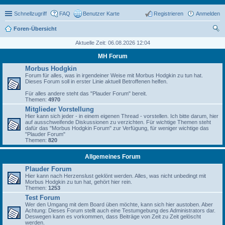
Schnellzugriff
FAQ
Benutzer Karte
Registrieren
Anmelden
Foren-Übersicht
uc
Aktuelle Zeit: 06.08.2026 12:04
he
MH Forum
Morbus Hodgkin
Forum für alles, was in irgendeiner Weise mit Morbus Hodgkin zu tun hat.
Dieses Forum soll in erster Linie aktuell Betroffenen helfen.
Für alles andere steht das "Plauder Forum" bereit.
Themen:
4970
Mitglieder Vorstellung
Hier kann sich jeder - in einem eigenen Thread - vorstellen. Ich bitte darum, hier
auf ausschweifende Diskussionen zu verzichten. Für wichtige Themen steht
dafür das "Morbus Hodgkin Forum" zur Verfügung, für weniger wichtige das
"Plauder Forum"
Themen:
820
Allgemeines Forum
Plauder Forum
Hier kann nach Herzenslust geklönt werden. Alles, was nicht unbedingt mit
Morbus Hodgkin zu tun hat, gehört hier rein.
Themen:
1253
Test Forum
Wer den Umgang mit dem Board üben möchte, kann sich hier austoben. Aber
Achtung: Dieses Forum stellt auch eine Testumgebung des Administrators dar.
Deswegen kann es vorkommen, dass Beiträge von Zeit zu Zeit gelöscht
werden.