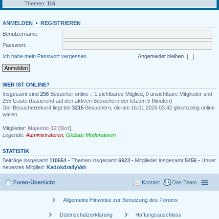
Themen:
116
ANMELDEN
•
REGISTRIEREN
Benutzername:
Passwort:
Ich habe mein Passwort vergessen
Angemeldet bleiben
WER IST ONLINE?
Insgesamt sind
256
Besucher online :: 1 sichtbares Mitglied, 0 unsichtbare Mitglieder und
255 Gäste (basierend auf den aktiven Besuchern der letzten 5 Minuten)
Der Besucherrekord liegt bei
3215
Besuchern, die am 16.01.2026 03:42 gleichzeitig online
waren.
Mitglieder:
Majestic-12 [Bot]
Legende:
Administratoren
,
Globale Moderatoren
STATISTIK
Beiträge insgesamt
110654
• Themen insgesamt
6923
• Mitglieder insgesamt
5456
• Unser
neuestes Mitglied:
KadokdrallyVah
Foren-Übersicht
Kontakt
Das Team
chevron_right
Allgemeine Hinweise zur Benutzung des Forums
chevron_right
chevron_right
Datenschutzerklärung
Haftungsauschluss