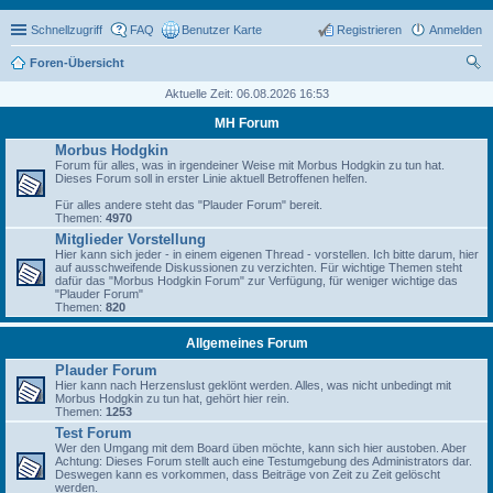
Schnellzugriff
FAQ
Benutzer Karte
Registrieren
Anmelden
Foren-Übersicht
uc
Aktuelle Zeit: 06.08.2026 16:53
he
MH Forum
Morbus Hodgkin
Forum für alles, was in irgendeiner Weise mit Morbus Hodgkin zu tun hat.
Dieses Forum soll in erster Linie aktuell Betroffenen helfen.
Für alles andere steht das "Plauder Forum" bereit.
Themen:
4970
Mitglieder Vorstellung
Hier kann sich jeder - in einem eigenen Thread - vorstellen. Ich bitte darum, hier
auf ausschweifende Diskussionen zu verzichten. Für wichtige Themen steht
dafür das "Morbus Hodgkin Forum" zur Verfügung, für weniger wichtige das
"Plauder Forum"
Themen:
820
Allgemeines Forum
Plauder Forum
Hier kann nach Herzenslust geklönt werden. Alles, was nicht unbedingt mit
Morbus Hodgkin zu tun hat, gehört hier rein.
Themen:
1253
Test Forum
Wer den Umgang mit dem Board üben möchte, kann sich hier austoben. Aber
Achtung: Dieses Forum stellt auch eine Testumgebung des Administrators dar.
Deswegen kann es vorkommen, dass Beiträge von Zeit zu Zeit gelöscht
werden.