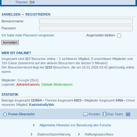
Themen:
116
ANMELDEN
•
REGISTRIEREN
Benutzername:
Passwort:
Ich habe mein Passwort vergessen
Angemeldet bleiben
WER IST ONLINE?
Insgesamt sind
317
Besucher online :: 1 sichtbares Mitglied, 0 unsichtbare Mitglieder und
316 Gäste (basierend auf den aktiven Besuchern der letzten 5 Minuten)
Der Besucherrekord liegt bei
3215
Besuchern, die am 16.01.2026 03:42 gleichzeitig online
waren.
Mitglieder:
Google [Bot]
Legende:
Administratoren
,
Globale Moderatoren
STATISTIK
Beiträge insgesamt
110654
• Themen insgesamt
6923
• Mitglieder insgesamt
5456
• Unser
neuestes Mitglied:
KadokdrallyVah
Foren-Übersicht
Kontakt
Das Team
chevron_right
Allgemeine Hinweise zur Benutzung des Forums
chevron_right
chevron_right
Datenschutzerklärung
Haftungsauschluss