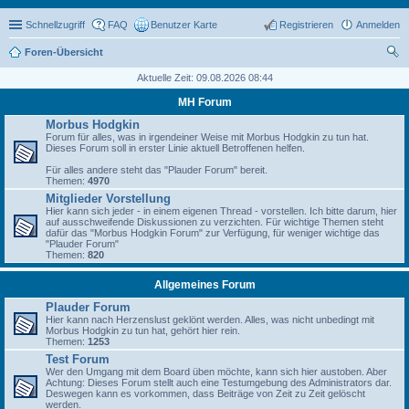
Schnellzugriff
FAQ
Benutzer Karte
Registrieren
Anmelden
Foren-Übersicht
uc
Aktuelle Zeit: 09.08.2026 08:44
he
MH Forum
Morbus Hodgkin
Forum für alles, was in irgendeiner Weise mit Morbus Hodgkin zu tun hat.
Dieses Forum soll in erster Linie aktuell Betroffenen helfen.
Für alles andere steht das "Plauder Forum" bereit.
Themen:
4970
Mitglieder Vorstellung
Hier kann sich jeder - in einem eigenen Thread - vorstellen. Ich bitte darum, hier
auf ausschweifende Diskussionen zu verzichten. Für wichtige Themen steht
dafür das "Morbus Hodgkin Forum" zur Verfügung, für weniger wichtige das
"Plauder Forum"
Themen:
820
Allgemeines Forum
Plauder Forum
Hier kann nach Herzenslust geklönt werden. Alles, was nicht unbedingt mit
Morbus Hodgkin zu tun hat, gehört hier rein.
Themen:
1253
Test Forum
Wer den Umgang mit dem Board üben möchte, kann sich hier austoben. Aber
Achtung: Dieses Forum stellt auch eine Testumgebung des Administrators dar.
Deswegen kann es vorkommen, dass Beiträge von Zeit zu Zeit gelöscht
werden.