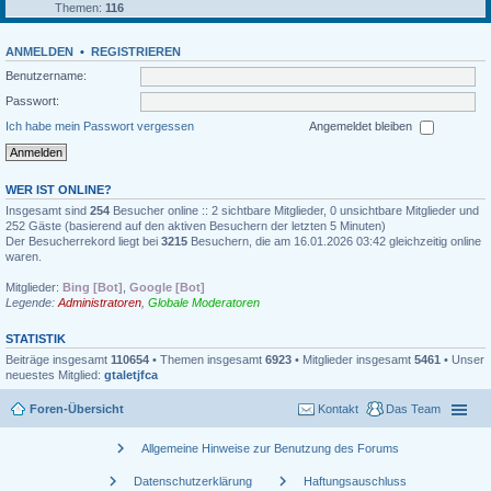
Themen:
116
ANMELDEN
•
REGISTRIEREN
Benutzername:
Passwort:
Ich habe mein Passwort vergessen
Angemeldet bleiben
WER IST ONLINE?
Insgesamt sind
254
Besucher online :: 2 sichtbare Mitglieder, 0 unsichtbare Mitglieder und
252 Gäste (basierend auf den aktiven Besuchern der letzten 5 Minuten)
Der Besucherrekord liegt bei
3215
Besuchern, die am 16.01.2026 03:42 gleichzeitig online
waren.
Mitglieder:
Bing [Bot]
,
Google [Bot]
Legende:
Administratoren
,
Globale Moderatoren
STATISTIK
Beiträge insgesamt
110654
• Themen insgesamt
6923
• Mitglieder insgesamt
5461
• Unser
neuestes Mitglied:
gtaletjfca
Foren-Übersicht
Kontakt
Das Team
chevron_right
Allgemeine Hinweise zur Benutzung des Forums
chevron_right
chevron_right
Datenschutzerklärung
Haftungsauschluss