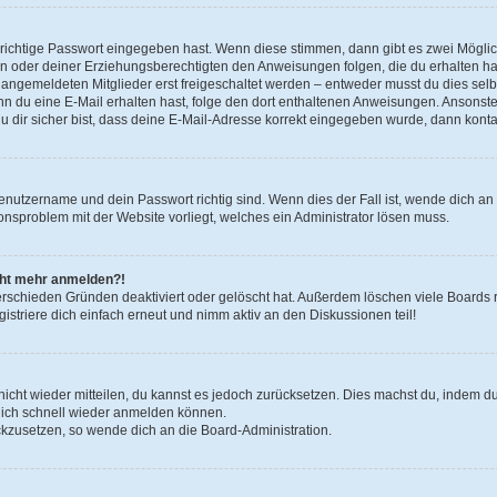
 richtige Passwort eingegeben hast. Wenn diese stimmen, dann gibt es zwei Mögl
tern oder deiner Erziehungsberechtigten den Anweisungen folgen, die du erhalten ha
u angemeldeten Mitglieder erst freigeschaltet werden – entweder musst du dies selbs
. Wenn du eine E-Mail erhalten hast, folge den dort enthaltenen Anweisungen. Ansons
 dir sicher bist, dass deine E-Mail-Adresse korrekt eingegeben wurde, dann kontak
Benutzername und dein Passwort richtig sind. Wenn dies der Fall ist, wende dich a
ionsproblem mit der Website vorliegt, welches ein Administrator lösen muss.
icht mehr anmelden?!
erschieden Gründen deaktiviert oder gelöscht hat. Außerdem löschen viele Boards r
triere dich einfach erneut und nimm aktiv an den Diskussionen teil!
 nicht wieder mitteilen, du kannst es jedoch zurücksetzen. Dies machst du, indem 
 dich schnell wieder anmelden können.
ückzusetzen, so wende dich an die Board-Administration.