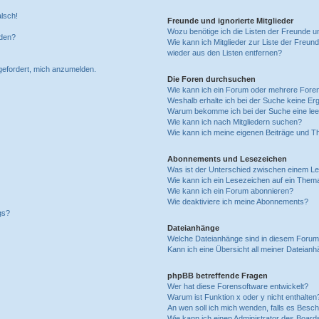
alsch!
Freunde und ignorierte Mitglieder
Wozu benötige ich die Listen der Freunde un
rden?
Wie kann ich Mitglieder zur Liste der Freund
wieder aus den Listen entfernen?
fgefordert, mich anzumelden.
Die Foren durchsuchen
Wie kann ich ein Forum oder mehrere For
Weshalb erhalte ich bei der Suche keine Er
Warum bekomme ich bei der Suche eine lee
Wie kann ich nach Mitgliedern suchen?
Wie kann ich meine eigenen Beiträge und T
Abonnements und Lesezeichen
Was ist der Unterschied zwischen einem L
Wie kann ich ein Lesezeichen auf ein Them
Wie kann ich ein Forum abonnieren?
Wie deaktiviere ich meine Abonnements?
gs?
Dateianhänge
Welche Dateianhänge sind in diesem Forum
Kann ich eine Übersicht all meiner Dateian
phpBB betreffende Fragen
Wer hat diese Forensoftware entwickelt?
Warum ist Funktion x oder y nicht enthalten
An wen soll ich mich wenden, falls es Besc
Wie kann ich einen Administrator des Board