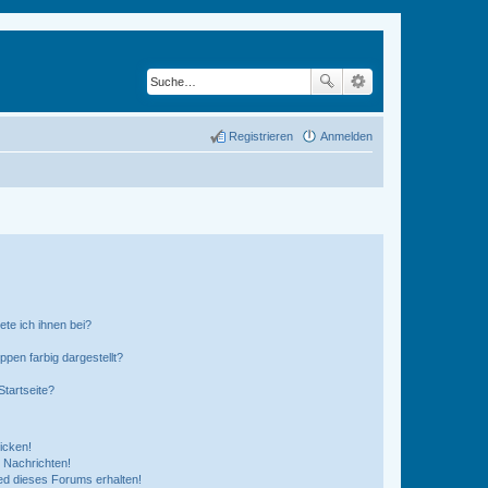
Registrieren
Anmelden
ete ich ihnen bei?
en farbig dargestellt?
tartseite?
icken!
 Nachrichten!
ed dieses Forums erhalten!