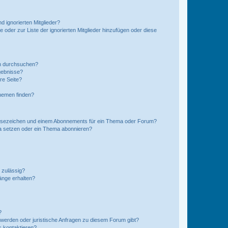
d ignorierten Mitglieder?
e oder zur Liste der ignorierten Mitglieder hinzufügen oder diese
en durchsuchen?
gebnisse?
re Seite?
hemen finden?
esezeichen und einem Abonnements für ein Thema oder Forum?
a setzen oder ein Thema abonnieren?
 zulässig?
hänge erhalten?
?
hwerden oder juristische Anfragen zu diesem Forum gibt?
s kontaktieren?