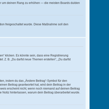
, nur um deinen Rang zu erhöhen — die meisten Boards dulden
ration freigeschaltet wurde. Diese Maßnahme soll den
n“ klicken. Es könnte sein, dass eine Registrierung
t. Z. B. „Du darfst neue Themen erstellen“, „Du darfst
iten, indem du das „Ändere Beitrag“-Symbol für den
inen Beitrag geantwortet hat, wird dein Beitrag in der
nweis erscheint nicht, wenn noch niemand auf deinen Beitrag
ne Notiz hinterlassen, warum dein Beitrag überarbeitet wurde.