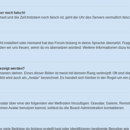
mer noch falsch!
t hast und die Zeit trotzdem noch falsch ist, geht die Uhr des Servers vermutlich fal
t installiert oder niemand hat das Forum bislang in deine Sprache übersetzt. Frag
, würden wir uns freuen, wenn du es übersetzen würdest. Weitere Informationen dazu
gezeigt werden?
amen stehen. Eines dieser Bilder ist meist mit deinem Rang verknüpft: Oft sind di
ld wird auch als „Avatar“ bezeichnet. Es handelt sich hierbei in der Regel um ein
 Avatar über eine der folgenden vier Methoden hinzufügen: Gravatar, Galerie, Rem
en Avatar benutzen kannst, solltest du die Board-Administration kontaktieren.
viele Beiträge du bislang erstellt hast oder identifizieren bestimmte Benutzer w