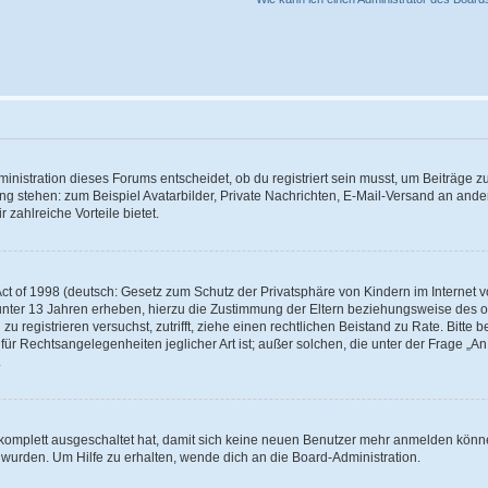
istration dieses Forums entscheidet, ob du registriert sein musst, um Beiträge zu s
ung stehen: zum Beispiel Avatarbilder, Private Nachrichten, E-Mail-Versand an ander
 zahlreiche Vorteile bietet.
t of 1998 (deutsch: Gesetz zum Schutz der Privatsphäre von Kindern im Internet vo
unter 13 Jahren erheben, hierzu die Zustimmung der Eltern beziehungsweise des o
h zu registrieren versuchst, zutrifft, ziehe einen rechtlichen Beistand zu Rate. Bit
für Rechtsangelegenheiten jeglicher Art ist; außer solchen, die unter der Frage „
.
g komplett ausgeschaltet hat, damit sich keine neuen Benutzer mehr anmelden könn
 wurden. Um Hilfe zu erhalten, wende dich an die Board-Administration.