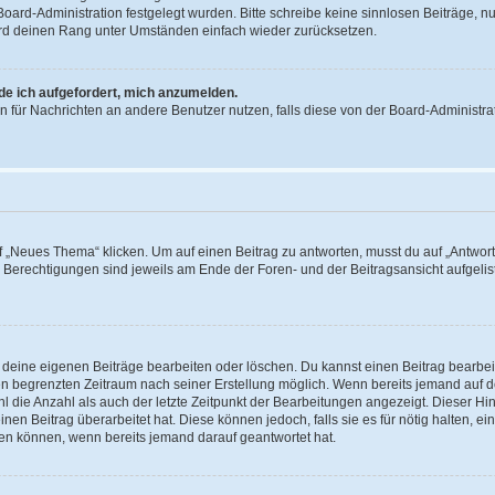
 Board-Administration festgelegt wurden. Bitte schreibe keine sinnlosen Beiträge
wird deinen Rang unter Umständen einfach wieder zurücksetzen.
rde ich aufgefordert, mich anzumelden.
ion für Nachrichten an andere Benutzer nutzen, falls diese von der Board-Administ
„Neues Thema“ klicken. Um auf einen Beitrag zu antworten, musst du auf „Antworte
e Berechtigungen sind jeweils am Ende der Foren- und der Beitragsansicht aufgeliste
r deine eigenen Beiträge bearbeiten oder löschen. Du kannst einen Beitrag bearbe
inen begrenzten Zeitraum nach seiner Erstellung möglich. Wenn bereits jemand auf de
 die Anzahl als auch der letzte Zeitpunkt der Bearbeitungen angezeigt. Dieser Hi
en Beitrag überarbeitet hat. Diese können jedoch, falls sie es für nötig halten, ei
hen können, wenn bereits jemand darauf geantwortet hat.