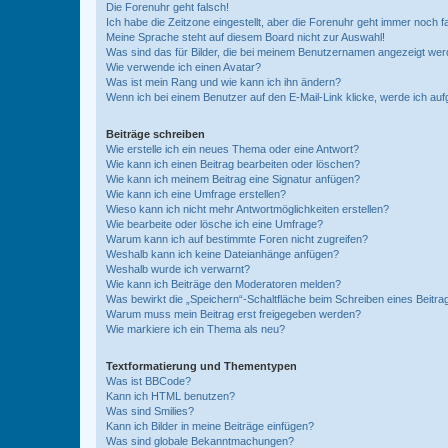
Die Forenuhr geht falsch!
Ich habe die Zeitzone eingestellt, aber die Forenuhr geht immer noch f
Meine Sprache steht auf diesem Board nicht zur Auswahl!
Was sind das für Bilder, die bei meinem Benutzernamen angezeigt we
Wie verwende ich einen Avatar?
Was ist mein Rang und wie kann ich ihn ändern?
Wenn ich bei einem Benutzer auf den E-Mail-Link klicke, werde ich au
Beiträge schreiben
Wie erstelle ich ein neues Thema oder eine Antwort?
Wie kann ich einen Beitrag bearbeiten oder löschen?
Wie kann ich meinem Beitrag eine Signatur anfügen?
Wie kann ich eine Umfrage erstellen?
Wieso kann ich nicht mehr Antwortmöglichkeiten erstellen?
Wie bearbeite oder lösche ich eine Umfrage?
Warum kann ich auf bestimmte Foren nicht zugreifen?
Weshalb kann ich keine Dateianhänge anfügen?
Weshalb wurde ich verwarnt?
Wie kann ich Beiträge den Moderatoren melden?
Was bewirkt die „Speichern“-Schaltfläche beim Schreiben eines Beitra
Warum muss mein Beitrag erst freigegeben werden?
Wie markiere ich ein Thema als neu?
Textformatierung und Thementypen
Was ist BBCode?
Kann ich HTML benutzen?
Was sind Smilies?
Kann ich Bilder in meine Beiträge einfügen?
Was sind globale Bekanntmachungen?