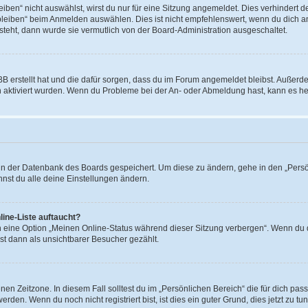
en“ nicht auswählst, wirst du nur für eine Sitzung angemeldet. Dies verhindert 
leiben“ beim Anmelden auswählen. Dies ist nicht empfehlenswert, wenn du dich an
 steht, dann wurde sie vermutlich von der Board-Administration ausgeschaltet.
BB erstellt hat und die dafür sorgen, dass du im Forum angemeldet bleibst. Außer
n aktiviert wurden. Wenn du Probleme bei der An- oder Abmeldung hast, kann es he
n in der Datenbank des Boards gespeichert. Um diese zu ändern, gehe in den „Persö
nst du alle deine Einstellungen ändern.
ine-Liste auftaucht?
n eine Option „Meinen Online-Status während dieser Sitzung verbergen“. Wenn du d
st dann als unsichtbarer Besucher gezählt.
en Zeitzone. In diesem Fall solltest du im „Persönlichen Bereich“ die für dich passe
den. Wenn du noch nicht registriert bist, ist dies ein guter Grund, dies jetzt zu tun