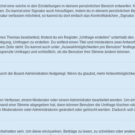
st eine solche in den Einstellungen in deinem persönlichen Bereich entwerfen. Na
eren. Du kannst eine Signatur auch hinzufügen, indem du in deinem persönlichen 
atur verfassen möchtest, so kannst du dort einfach das Kontrollkästchen „Signatu
s Themas bearbeitest, findest du ein Register „Umfrage erstellen“ unterhalb des F
htigung, Umfragen zu erstellen. Du solltest einen Titel und mindestens zwei Antwo
genen Zeile steht. Du kannst auch unter „Auswahlmöglichkeiten pro Benutzer“ festl
unbegrenzte Umfrage) und schließlich, ob die Benutzer ihre Stimme ändern können.
rch die Board-Administration festgelegt. Wenn du glaubst, mehr Antwortmöglichkei
n Verfasser, einem Moderator oder einem Administrator bearbeitet werden. Um ein
emand eine Stimme abgegeben hat, dann können Benutzer die Umfrage löschen oder 
 Moderatoren oder Administratoren geändert oder gelöscht werden. Dadurch soll 
ehalten sein. Um diese einzusehen, Beiträge zu lesen, zu schreiben oder ander