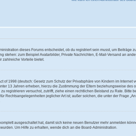
istration dieses Forums entscheidet, ob du registriert sein musst, um Beiträge zu s
ung stehen: zum Beispiel Avatarbilder, Private Nachrichten, E-Mail-Versand an ander
 zahlreiche Vorteile bietet.
t of 1998 (deutsch: Gesetz zum Schutz der Privatsphäre von Kindern im Internet vo
unter 13 Jahren erheben, hierzu die Zustimmung der Eltern beziehungsweise des o
h zu registrieren versuchst, zutrifft, ziehe einen rechtlichen Beistand zu Rate. Bit
für Rechtsangelegenheiten jeglicher Art ist; außer solchen, die unter der Frage „
.
g komplett ausgeschaltet hat, damit sich keine neuen Benutzer mehr anmelden könn
 wurden. Um Hilfe zu erhalten, wende dich an die Board-Administration.