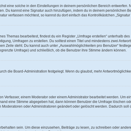
st eine solche in den Einstellungen in deinem persönlichen Bereich entwerfen. Na
eren. Du kannst eine Signatur auch hinzufügen, indem du in deinem persönlichen 
atur verfassen möchtest, so kannst du dort einfach das Kontrollkästchen „Signatu
s Themas bearbeitest, findest du ein Register „Umfrage erstellen“ unterhalb des F
htigung, Umfragen zu erstellen. Du solltest einen Titel und mindestens zwei Antwo
genen Zeile steht. Du kannst auch unter „Auswahlmöglichkeiten pro Benutzer“ festl
unbegrenzte Umfrage) und schließlich, ob die Benutzer ihre Stimme ändern können.
rch die Board-Administration festgelegt. Wenn du glaubst, mehr Antwortmöglichkei
n Verfasser, einem Moderator oder einem Administrator bearbeitet werden. Um ein
emand eine Stimme abgegeben hat, dann können Benutzer die Umfrage löschen oder 
 Moderatoren oder Administratoren geändert oder gelöscht werden. Dadurch soll 
ehalten sein. Um diese einzusehen, Beiträge zu lesen, zu schreiben oder ander