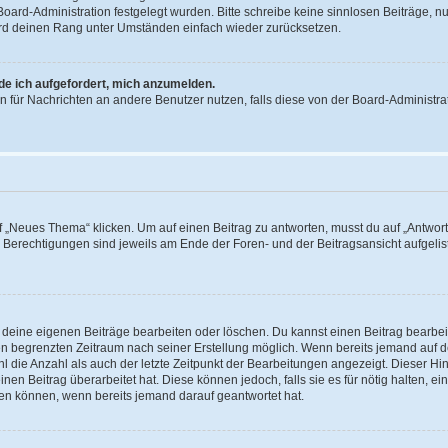
 Board-Administration festgelegt wurden. Bitte schreibe keine sinnlosen Beiträge
wird deinen Rang unter Umständen einfach wieder zurücksetzen.
rde ich aufgefordert, mich anzumelden.
ion für Nachrichten an andere Benutzer nutzen, falls diese von der Board-Administ
„Neues Thema“ klicken. Um auf einen Beitrag zu antworten, musst du auf „Antworte
e Berechtigungen sind jeweils am Ende der Foren- und der Beitragsansicht aufgeliste
r deine eigenen Beiträge bearbeiten oder löschen. Du kannst einen Beitrag bearbe
inen begrenzten Zeitraum nach seiner Erstellung möglich. Wenn bereits jemand auf de
 die Anzahl als auch der letzte Zeitpunkt der Bearbeitungen angezeigt. Dieser Hi
en Beitrag überarbeitet hat. Diese können jedoch, falls sie es für nötig halten, ei
hen können, wenn bereits jemand darauf geantwortet hat.