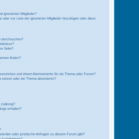
d ignorierten Mitglieder?
e oder zur Liste der ignorierten Mitglieder hinzufügen oder diese
en durchsuchen?
gebnisse?
re Seite?
hemen finden?
esezeichen und einem Abonnements für ein Thema oder Forum?
a setzen oder ein Thema abonnieren?
 zulässig?
hänge erhalten?
?
hwerden oder juristische Anfragen zu diesem Forum gibt?
s kontaktieren?