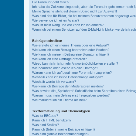
Die Forenuhr geht falsch!
Ich habe die Zeitzone eingestellt, aber die Forenuhr geht immer noch f
Meine Sprache steht auf diesem Board nicht zur Auswahl!
Was sind das für Bilder, die bei meinem Benutzernamen angezeigt we
Wie verwende ich einen Avatar?
Was ist mein Rang und wie kann ich ihn ändern?
Wenn ich bei einem Benutzer auf den E-Mail-Link klicke, werde ich au
Beiträge schreiben
Wie erstelle ich ein neues Thema oder eine Antwort?
Wie kann ich einen Beitrag bearbeiten oder löschen?
Wie kann ich meinem Beitrag eine Signatur anfügen?
Wie kann ich eine Umfrage erstellen?
Wieso kann ich nicht mehr Antwortmöglichkeiten erstellen?
Wie bearbeite oder lösche ich eine Umfrage?
Warum kann ich auf bestimmte Foren nicht zugreifen?
Weshalb kann ich keine Dateianhänge anfügen?
Weshalb wurde ich verwarnt?
Wie kann ich Beiträge den Moderatoren melden?
Was bewirkt die „Speichern“-Schaltfläche beim Schreiben eines Beitra
Warum muss mein Beitrag erst freigegeben werden?
Wie markiere ich ein Thema als neu?
Textformatierung und Thementypen
Was ist BBCode?
Kann ich HTML benutzen?
Was sind Smilies?
Kann ich Bilder in meine Beiträge einfügen?
Was sind globale Bekanntmachungen?