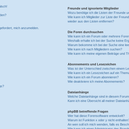
alsch!
Freunde und ignorierte Mitglieder
Wozu benötige ich die Listen der Freunde un
rden?
Wie kann ich Mitglieder zur Liste der Freund
wieder aus den Listen entfernen?
fgefordert, mich anzumelden.
Die Foren durchsuchen
Wie kann ich ein Forum oder mehrere For
Weshalb erhalte ich bei der Suche keine Er
Warum bekomme ich bei der Suche eine lee
Wie kann ich nach Mitgliedern suchen?
Wie kann ich meine eigenen Beiträge und T
Abonnements und Lesezeichen
Was ist der Unterschied zwischen einem L
Wie kann ich ein Lesezeichen auf ein Them
Wie kann ich ein Forum abonnieren?
Wie deaktiviere ich meine Abonnements?
gs?
Dateianhänge
Welche Dateianhänge sind in diesem Forum
Kann ich eine Übersicht all meiner Dateian
phpBB betreffende Fragen
Wer hat diese Forensoftware entwickelt?
Warum ist Funktion x oder y nicht enthalten
An wen soll ich mich wenden, falls es Besc
Wie kann ich einen Administrator des Board