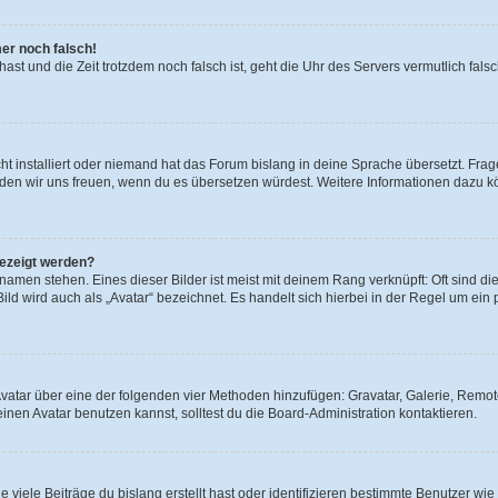
mer noch falsch!
t hast und die Zeit trotzdem noch falsch ist, geht die Uhr des Servers vermutlich fal
t installiert oder niemand hat das Forum bislang in deine Sprache übersetzt. Frag
, würden wir uns freuen, wenn du es übersetzen würdest. Weitere Informationen dazu
gezeigt werden?
amen stehen. Eines dieser Bilder ist meist mit deinem Rang verknüpft: Oft sind di
ld wird auch als „Avatar“ bezeichnet. Es handelt sich hierbei in der Regel um ein
 Avatar über eine der folgenden vier Methoden hinzufügen: Gravatar, Galerie, Rem
en Avatar benutzen kannst, solltest du die Board-Administration kontaktieren.
viele Beiträge du bislang erstellt hast oder identifizieren bestimmte Benutzer w