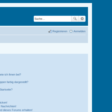
Registrieren
Anmelden
ete ich ihnen bei?
en farbig dargestellt?
tartseite?
icken!
 Nachrichten!
ed dieses Forums erhalten!