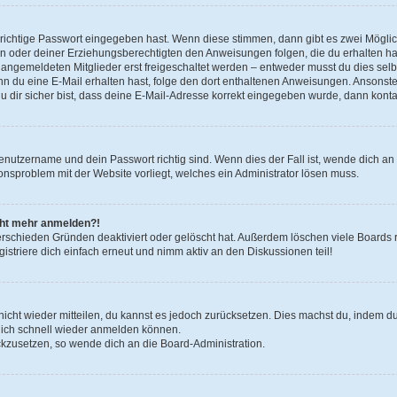
 richtige Passwort eingegeben hast. Wenn diese stimmen, dann gibt es zwei Mögl
tern oder deiner Erziehungsberechtigten den Anweisungen folgen, die du erhalten ha
u angemeldeten Mitglieder erst freigeschaltet werden – entweder musst du dies selbs
. Wenn du eine E-Mail erhalten hast, folge den dort enthaltenen Anweisungen. Ansons
 dir sicher bist, dass deine E-Mail-Adresse korrekt eingegeben wurde, dann kontak
Benutzername und dein Passwort richtig sind. Wenn dies der Fall ist, wende dich a
ionsproblem mit der Website vorliegt, welches ein Administrator lösen muss.
icht mehr anmelden?!
erschieden Gründen deaktiviert oder gelöscht hat. Außerdem löschen viele Boards r
triere dich einfach erneut und nimm aktiv an den Diskussionen teil!
 nicht wieder mitteilen, du kannst es jedoch zurücksetzen. Dies machst du, indem 
 dich schnell wieder anmelden können.
ückzusetzen, so wende dich an die Board-Administration.