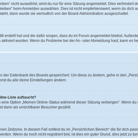
en“ nicht auswählst, wirst du nur für eine Sitzung angemeldet. Dies verhindert 
leiben“ beim Anmelden auswählen. Dies ist nicht empfehlenswert, wenn du dich an
 steht, dann wurde sie vermutlich von der Board-Administration ausgeschaltet.
BB erstellt hat und die dafür sorgen, dass du im Forum angemeldet bleibst. Außer
n aktiviert wurden. Wenn du Probleme bei der An- oder Abmeldung hast, kann es he
n in der Datenbank des Boards gespeichert. Um diese zu ändern, gehe in den „Persö
nst du alle deine Einstellungen ändern.
ine-Liste auftaucht?
n eine Option „Meinen Online-Status während dieser Sitzung verbergen“. Wenn du d
st dann als unsichtbarer Besucher gezählt.
en Zeitzone. In diesem Fall solltest du im „Persönlichen Bereich“ die für dich passe
den. Wenn du noch nicht registriert bist, ist dies ein guter Grund, dies jetzt zu tun