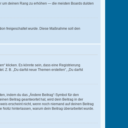
, nur um deinen Rang zu erhöhen — die meisten Boards dulden
ration freigeschaltet wurde. Diese Maßnahme soll den
n“ klicken. Es könnte sein, dass eine Registrierung
t. Z. B. „Du darfst neue Themen erstellen“, „Du darfst
iten, indem du das „Ändere Beitrag“-Symbol für den
inen Beitrag geantwortet hat, wird dein Beitrag in der
nweis erscheint nicht, wenn noch niemand auf deinen Beitrag
ne Notiz hinterlassen, warum dein Beitrag überarbeitet wurde.