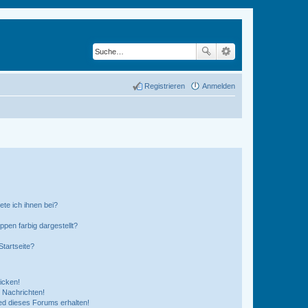
Registrieren
Anmelden
ete ich ihnen bei?
en farbig dargestellt?
tartseite?
icken!
 Nachrichten!
ed dieses Forums erhalten!