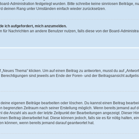
 Board-Administration festgelegt wurden. Bitte schreibe keine sinnlosen Beiträge
wird deinen Rang unter Umständen einfach wieder zurücksetzen.
rde ich aufgefordert, mich anzumelden.
ion für Nachrichten an andere Benutzer nutzen, falls diese von der Board-Administ
„Neues Thema“ klicken. Um auf einen Beitrag zu antworten, musst du auf „Antworte
e Berechtigungen sind jeweils am Ende der Foren- und der Beitragsansicht aufgeliste
r deine eigenen Beiträge bearbeiten oder löschen. Du kannst einen Beitrag bearbe
inen begrenzten Zeitraum nach seiner Erstellung möglich. Wenn bereits jemand auf de
 die Anzahl als auch der letzte Zeitpunkt der Bearbeitungen angezeigt. Dieser Hi
en Beitrag überarbeitet hat. Diese können jedoch, falls sie es für nötig halten, ei
hen können, wenn bereits jemand darauf geantwortet hat.