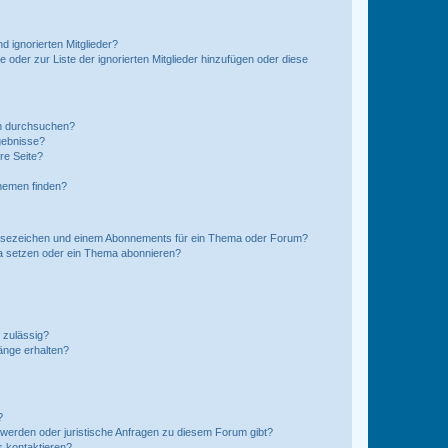
d ignorierten Mitglieder?
e oder zur Liste der ignorierten Mitglieder hinzufügen oder diese
en durchsuchen?
gebnisse?
re Seite?
hemen finden?
esezeichen und einem Abonnements für ein Thema oder Forum?
a setzen oder ein Thema abonnieren?
 zulässig?
hänge erhalten?
?
hwerden oder juristische Anfragen zu diesem Forum gibt?
s kontaktieren?