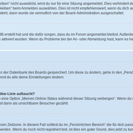
en“ nicht auswählst, wirst du nur für eine Sitzung angemeldet. Dies verhindert 
leiben“ beim Anmelden auswählen. Dies ist nicht empfehlenswert, wenn du dich an
 steht, dann wurde sie vermutlich von der Board-Administration ausgeschaltet.
BB erstellt hat und die dafür sorgen, dass du im Forum angemeldet bleibst. Außer
n aktiviert wurden. Wenn du Probleme bei der An- oder Abmeldung hast, kann es he
n in der Datenbank des Boards gespeichert. Um diese zu ändern, gehe in den „Persö
nst du alle deine Einstellungen ändern.
ine-Liste auftaucht?
n eine Option „Meinen Online-Status während dieser Sitzung verbergen“. Wenn du d
st dann als unsichtbarer Besucher gezählt.
en Zeitzone. In diesem Fall solltest du im „Persönlichen Bereich“ die für dich passe
den. Wenn du noch nicht registriert bist, ist dies ein guter Grund, dies jetzt zu tun