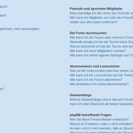
alsch!
Freunde und ignorierte Mitglieder
Wozu benötige ich die Listen der Freunde un
rden?
Wie kann ich Mitglieder zur Liste der Freund
wieder aus den Listen entfernen?
fgefordert, mich anzumelden.
Die Foren durchsuchen
Wie kann ich ein Forum oder mehrere For
Weshalb erhalte ich bei der Suche keine Er
Warum bekomme ich bei der Suche eine lee
Wie kann ich nach Mitgliedern suchen?
Wie kann ich meine eigenen Beiträge und T
Abonnements und Lesezeichen
Was ist der Unterschied zwischen einem L
Wie kann ich ein Lesezeichen auf ein Them
Wie kann ich ein Forum abonnieren?
Wie deaktiviere ich meine Abonnements?
gs?
Dateianhänge
Welche Dateianhänge sind in diesem Forum
Kann ich eine Übersicht all meiner Dateian
phpBB betreffende Fragen
Wer hat diese Forensoftware entwickelt?
Warum ist Funktion x oder y nicht enthalten
An wen soll ich mich wenden, falls es Besc
Wie kann ich einen Administrator des Board