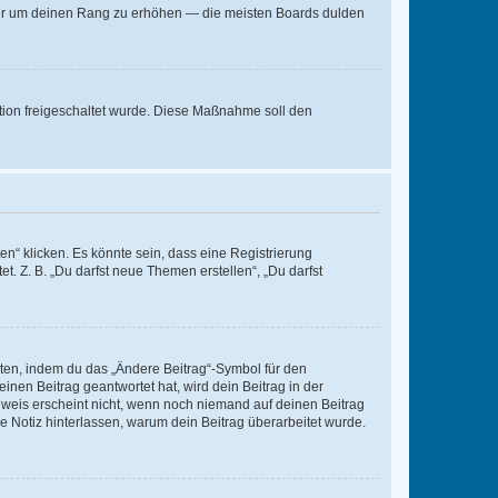
, nur um deinen Rang zu erhöhen — die meisten Boards dulden
ration freigeschaltet wurde. Diese Maßnahme soll den
n“ klicken. Es könnte sein, dass eine Registrierung
t. Z. B. „Du darfst neue Themen erstellen“, „Du darfst
iten, indem du das „Ändere Beitrag“-Symbol für den
inen Beitrag geantwortet hat, wird dein Beitrag in der
nweis erscheint nicht, wenn noch niemand auf deinen Beitrag
ne Notiz hinterlassen, warum dein Beitrag überarbeitet wurde.