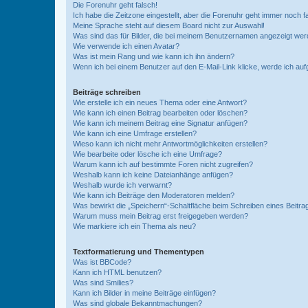
Die Forenuhr geht falsch!
Ich habe die Zeitzone eingestellt, aber die Forenuhr geht immer noch f
Meine Sprache steht auf diesem Board nicht zur Auswahl!
Was sind das für Bilder, die bei meinem Benutzernamen angezeigt we
Wie verwende ich einen Avatar?
Was ist mein Rang und wie kann ich ihn ändern?
Wenn ich bei einem Benutzer auf den E-Mail-Link klicke, werde ich au
Beiträge schreiben
Wie erstelle ich ein neues Thema oder eine Antwort?
Wie kann ich einen Beitrag bearbeiten oder löschen?
Wie kann ich meinem Beitrag eine Signatur anfügen?
Wie kann ich eine Umfrage erstellen?
Wieso kann ich nicht mehr Antwortmöglichkeiten erstellen?
Wie bearbeite oder lösche ich eine Umfrage?
Warum kann ich auf bestimmte Foren nicht zugreifen?
Weshalb kann ich keine Dateianhänge anfügen?
Weshalb wurde ich verwarnt?
Wie kann ich Beiträge den Moderatoren melden?
Was bewirkt die „Speichern“-Schaltfläche beim Schreiben eines Beitra
Warum muss mein Beitrag erst freigegeben werden?
Wie markiere ich ein Thema als neu?
Textformatierung und Thementypen
Was ist BBCode?
Kann ich HTML benutzen?
Was sind Smilies?
Kann ich Bilder in meine Beiträge einfügen?
Was sind globale Bekanntmachungen?