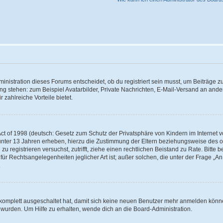
istration dieses Forums entscheidet, ob du registriert sein musst, um Beiträge zu s
ung stehen: zum Beispiel Avatarbilder, Private Nachrichten, E-Mail-Versand an ander
 zahlreiche Vorteile bietet.
t of 1998 (deutsch: Gesetz zum Schutz der Privatsphäre von Kindern im Internet vo
unter 13 Jahren erheben, hierzu die Zustimmung der Eltern beziehungsweise des o
h zu registrieren versuchst, zutrifft, ziehe einen rechtlichen Beistand zu Rate. Bit
für Rechtsangelegenheiten jeglicher Art ist; außer solchen, die unter der Frage „
.
g komplett ausgeschaltet hat, damit sich keine neuen Benutzer mehr anmelden könn
 wurden. Um Hilfe zu erhalten, wende dich an die Board-Administration.