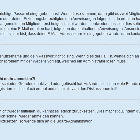
 richtige Passwort eingegeben hast. Wenn diese stimmen, dann gibt es zwei Mögl
tern oder deiner Erziehungsberechtigten den Anweisungen folgen, die du erhalten ha
u angemeldeten Mitglieder erst freigeschaltet werden – entweder musst du dies selbs
. Wenn du eine E-Mail erhalten hast, folge den dort enthaltenen Anweisungen. Ansons
 dir sicher bist, dass deine E-Mail-Adresse korrekt eingegeben wurde, dann kontak
Benutzername und dein Passwort richtig sind. Wenn dies der Fall ist, wende dich a
ionsproblem mit der Website vorliegt, welches ein Administrator lösen muss.
icht mehr anmelden?!
erschieden Gründen deaktiviert oder gelöscht hat. Außerdem löschen viele Boards r
triere dich einfach erneut und nimm aktiv an den Diskussionen teil!
 nicht wieder mitteilen, du kannst es jedoch zurücksetzen. Dies machst du, indem 
 dich schnell wieder anmelden können.
ückzusetzen, so wende dich an die Board-Administration.