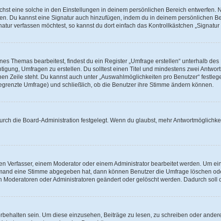
st eine solche in den Einstellungen in deinem persönlichen Bereich entwerfen. Na
eren. Du kannst eine Signatur auch hinzufügen, indem du in deinem persönlichen 
atur verfassen möchtest, so kannst du dort einfach das Kontrollkästchen „Signatu
s Themas bearbeitest, findest du ein Register „Umfrage erstellen“ unterhalb des F
htigung, Umfragen zu erstellen. Du solltest einen Titel und mindestens zwei Antwo
genen Zeile steht. Du kannst auch unter „Auswahlmöglichkeiten pro Benutzer“ festl
unbegrenzte Umfrage) und schließlich, ob die Benutzer ihre Stimme ändern können.
rch die Board-Administration festgelegt. Wenn du glaubst, mehr Antwortmöglichkei
n Verfasser, einem Moderator oder einem Administrator bearbeitet werden. Um ein
emand eine Stimme abgegeben hat, dann können Benutzer die Umfrage löschen oder 
 Moderatoren oder Administratoren geändert oder gelöscht werden. Dadurch soll 
ehalten sein. Um diese einzusehen, Beiträge zu lesen, zu schreiben oder ander