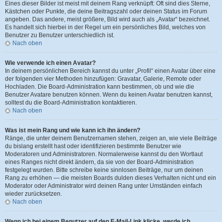
Eines dieser Bilder ist meist mit deinem Rang verknüpft: Oft sind dies Sterne,
Kästchen oder Punkte, die deine Beitragszahl oder deinen Status im Forum
angeben. Das andere, meist größere, Bild wird auch als „Avatar“ bezeichnet.
Es handelt sich hierbei in der Regel um ein persönliches Bild, welches von
Benutzer zu Benutzer unterschiedlich ist.
Nach oben
Wie verwende ich einen Avatar?
In deinem persönlichen Bereich kannst du unter „Profil“ einen Avatar über eine
der folgenden vier Methoden hinzufügen: Gravatar, Galerie, Remote oder
Hochladen. Die Board-Administration kann bestimmen, ob und wie die
Benutzer Avatare benutzen können. Wenn du keinen Avatar benutzen kannst,
solltest du die Board-Administration kontaktieren.
Nach oben
Was ist mein Rang und wie kann ich ihn ändern?
Ränge, die unter deinem Benutzernamen stehen, zeigen an, wie viele Beiträge
du bislang erstellt hast oder identifizieren bestimmte Benutzer wie
Moderatoren und Administratoren. Normalerweise kannst du den Wortlaut
eines Ranges nicht direkt ändern, da sie von der Board-Administration
festgelegt wurden. Bitte schreibe keine sinnlosen Beiträge, nur um deinen
Rang zu erhöhen — die meisten Boards dulden dieses Verhalten nicht und ein
Moderator oder Administrator wird deinen Rang unter Umständen einfach
wieder zurücksetzen.
Nach oben
Wenn ich bei einem Benutzer auf den E-Mail-Link klicke, werde ich