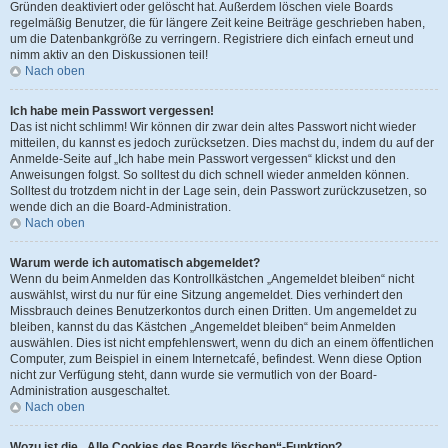
Gründen deaktiviert oder gelöscht hat. Außerdem löschen viele Boards
regelmäßig Benutzer, die für längere Zeit keine Beiträge geschrieben haben,
um die Datenbankgröße zu verringern. Registriere dich einfach erneut und
nimm aktiv an den Diskussionen teil!
Nach oben
Ich habe mein Passwort vergessen!
Das ist nicht schlimm! Wir können dir zwar dein altes Passwort nicht wieder
mitteilen, du kannst es jedoch zurücksetzen. Dies machst du, indem du auf der
Anmelde-Seite auf „Ich habe mein Passwort vergessen“ klickst und den
Anweisungen folgst. So solltest du dich schnell wieder anmelden können.
Solltest du trotzdem nicht in der Lage sein, dein Passwort zurückzusetzen, so
wende dich an die Board-Administration.
Nach oben
Warum werde ich automatisch abgemeldet?
Wenn du beim Anmelden das Kontrollkästchen „Angemeldet bleiben“ nicht
auswählst, wirst du nur für eine Sitzung angemeldet. Dies verhindert den
Missbrauch deines Benutzerkontos durch einen Dritten. Um angemeldet zu
bleiben, kannst du das Kästchen „Angemeldet bleiben“ beim Anmelden
auswählen. Dies ist nicht empfehlenswert, wenn du dich an einem öffentlichen
Computer, zum Beispiel in einem Internetcafé, befindest. Wenn diese Option
nicht zur Verfügung steht, dann wurde sie vermutlich von der Board-
Administration ausgeschaltet.
Nach oben
Wozu ist die „Alle Cookies des Boards löschen“-Funktion?