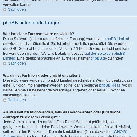
verwalten kannst.
Nach oben
phpBB betreffende Fragen
Wer hat diese Forensoftware entwickelt?
Diese Software (in ihrer unmodifizierten Fassung) wurde von
phpBB Limited
entwickelt und veröffentlicht. Sie ist urheberrechtlich geschützt. Sie wurde unter
der GNU General Public License, Version 2 (GPL-2.0) veröffentlicht und kann
frei vertrieben werden. Weitere Details findest du
auf der Seite von phpBB
Limited
. Eine deutschsprachige Anlaufstelle ist unter
phpBB.de
zu finden.
Nach oben
Warum ist Funktion x oder y nicht enthalten?
Diese Software wurde von phpBB Limited geschrieben. Wenn du denkst, dass
eine Funktion implementiert werden sollte, dann besuche
phpBB Ideas
, wo du
deine Stimme für bestehende Vorschläge abgeben oder neue Funktionen
vorschlagen kannst.
Nach oben
An wen soll ich mich wenden, falls es Beschwerden oder juristische
Anfragen zu diesem Forum gibt?
Jeder Administrator, der auf der „Das Team“-Seite aufgeführt ist, ist ein
geeigneter Kontakt für deine Beschwerde. Wenn du so keine Antwort erhältst,
solltest du den Besitzer der Domain kontaktieren (führe dazu eine
„WHOIS“-
Abfrage
durch) oder — falls diese Seite bei einem kostenlosen Webhoster wie