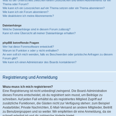
Was ist der Unterschied zwischen einem Lesezeichen und einem Abonnements für ein
Thema oder Forum?
Wie kann ich ein Lesezeichen auf ein Thema setzen oder ein Thema abonnieren?
Wie kann ich ein Forum abonnieren?
Wie deaktiviere ich meine Abonnements?
Dateianhänge
Welche Dateianhänge sind in diesem Forum zulässig?
Kann ich eine Übersicht all meiner Dateianhänge erhalten?
phpBB betreffende Fragen
Wer hat diese Forensoftware entwickelt?
Warum ist Funktion x oder y nicht enthalten?
An wen soll ich mich wenden, falls es Beschwerden oder juristische Anfragen zu diesem
Forum gibt?
Wie kann ich einen Administrator des Boards kontaktieren?
Registrierung und Anmeldung
Wozu muss ich mich registrieren?
Eine Registrierung ist nicht unbedingt zwingend. Die Board-Administration
dieses Forums entscheidet, ob du registriert sein musst, um Beiträge zu
schreiben. Auf jeden Fall erhältst du als registriertes Mitglied Zugriff auf
zusätzliche Funktionen, die Gästen nicht zur Verfügung stehen: zum Beispiel
Avatarbilder, Private Nachrichten, E-Mail-Versand an andere Mitglieder, Beitritt
zu Benutzergruppen und so weiter. Wir empfehlen dir eine Anmeldung, da sie
schnell erledigt ist und dir zahlreiche Vorteile bietet.