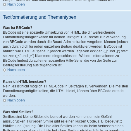
Nach oben
Textformatierung und Thementypen
Was ist BBCode?
BBCode ist eine spezielle Umsetzung von HTML, die dir weitreichende
Formatierungsmöglichkeiten für deinen Text gibt. Die Rechte zur Verwendung
von BBCode werden durch die Board-Administration vergeben, können jedoch
auch durch dich für jeden einzelnen Beitrag deaktiviert werden. BBCode ist
ähnlich wie HTML aufgebaut, jedoch werden Tags von eckigen („[“ und „]“) statt
spitzen („<“ und „>“) Klammern eingeschlossen. Weitere Informationen zu
BBCode findest du auf einer speziellen Hilfe-Seite, die von der Seite zur
Beitragserstellung aus zugänglich ist.
Nach oben
Kann ich HTML benutzen?
Nein, es ist nicht möglich, HTML-Code in Beiträgen zu verwenden. Die meisten
Formatierungsmöglichkeiten, die HTML bietet, können über BBCode erreicht
werden.
Nach oben
Was sind Smilies?
Smilies sind kleine Bilder, die benutzt werden können, um ein Gefühl
auszudrücken. Für jeden Smilie gibt es einen kurzen Code, z. B. bedeutet :)
fröhlich und :( traurig. Die Liste aller Smilies kannst du beim Verfassen eines
Beitrags sehen. Versuche bitte trotzdem, Smilies nicht zu häufig zu benutzen,