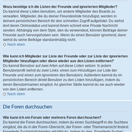
Wozu benötige ich die Listen der Freunde und ignorierten Mitglieder?
Du kannst diese Listen benutzen, um andere Mitglieder des Boards zu
verwalten. Mitglieder, die du deiner Freundesliste hinzufügst, werden in
deinem persönlichen Bereich für den schnellen Zugriff aufgelistet. Du siehst
dort deren Onlinestatus und kannst ihnen schnell eine Private Nachricht
senden. Abhängig von dem Style, den du verwendest, können Beiträge deiner
Freunde auch hervorgehoben sein. Wenn du einen Benutzer ignorierst, dann
siehst du seine Beiträge standardmäßig nicht.
Nach oben
Wie kann ich Mitglieder zur Liste der Freunde oder zur Liste der ignorierten
Mitglieder hinzufügen oder diese wieder aus den Listen entfernen?
Du kannst Benutzer auf zwei Arten auf diese Listen setzen: In jedem
Benutzerprofil siehst du zwei Links: einen zum Hinzufügen zur Liste der
Freunde und einen zum Ignorieren des Benutzers. Außerdem kannst du im
persönlichen Bereich direkt Benutzer zu den Listen hinzufügen, indem du
deren Benutzernamen eingibst. An gleicher Stelle kannst du sie auch wieder
von den Listen entfernen.
Nach oben
Die Foren durchsuchen
Wie kann ich ein Forum oder mehrere Foren durchsuchen?
Du kannst die Foren durchsuchen, indem du einen Suchbegriff in die Suchbox
eingibst, die du in der Foren-Übersicht, der Foren- oder Themenansicht findest.
Erweiterte Suchmöglichkeiten erhältst du, indem du den „Erweiterte Suche“-