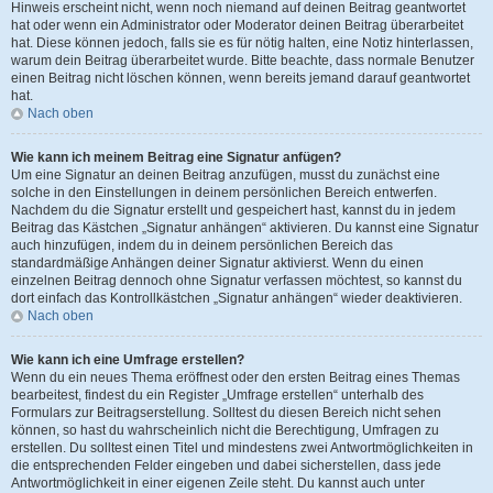
Hinweis erscheint nicht, wenn noch niemand auf deinen Beitrag geantwortet
hat oder wenn ein Administrator oder Moderator deinen Beitrag überarbeitet
hat. Diese können jedoch, falls sie es für nötig halten, eine Notiz hinterlassen,
warum dein Beitrag überarbeitet wurde. Bitte beachte, dass normale Benutzer
einen Beitrag nicht löschen können, wenn bereits jemand darauf geantwortet
hat.
Nach oben
Wie kann ich meinem Beitrag eine Signatur anfügen?
Um eine Signatur an deinen Beitrag anzufügen, musst du zunächst eine
solche in den Einstellungen in deinem persönlichen Bereich entwerfen.
Nachdem du die Signatur erstellt und gespeichert hast, kannst du in jedem
Beitrag das Kästchen „Signatur anhängen“ aktivieren. Du kannst eine Signatur
auch hinzufügen, indem du in deinem persönlichen Bereich das
standardmäßige Anhängen deiner Signatur aktivierst. Wenn du einen
einzelnen Beitrag dennoch ohne Signatur verfassen möchtest, so kannst du
dort einfach das Kontrollkästchen „Signatur anhängen“ wieder deaktivieren.
Nach oben
Wie kann ich eine Umfrage erstellen?
Wenn du ein neues Thema eröffnest oder den ersten Beitrag eines Themas
bearbeitest, findest du ein Register „Umfrage erstellen“ unterhalb des
Formulars zur Beitragserstellung. Solltest du diesen Bereich nicht sehen
können, so hast du wahrscheinlich nicht die Berechtigung, Umfragen zu
erstellen. Du solltest einen Titel und mindestens zwei Antwortmöglichkeiten in
die entsprechenden Felder eingeben und dabei sicherstellen, dass jede
Antwortmöglichkeit in einer eigenen Zeile steht. Du kannst auch unter