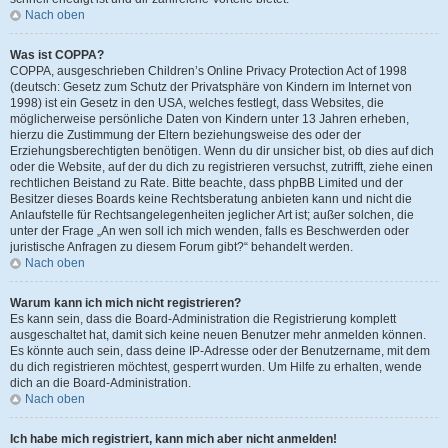
Nach oben
Was ist COPPA?
COPPA, ausgeschrieben Children’s Online Privacy Protection Act of 1998
(deutsch: Gesetz zum Schutz der Privatsphäre von Kindern im Internet von
1998) ist ein Gesetz in den USA, welches festlegt, dass Websites, die
möglicherweise persönliche Daten von Kindern unter 13 Jahren erheben,
hierzu die Zustimmung der Eltern beziehungsweise des oder der
Erziehungsberechtigten benötigen. Wenn du dir unsicher bist, ob dies auf dich
oder die Website, auf der du dich zu registrieren versuchst, zutrifft, ziehe einen
rechtlichen Beistand zu Rate. Bitte beachte, dass phpBB Limited und der
Besitzer dieses Boards keine Rechtsberatung anbieten kann und nicht die
Anlaufstelle für Rechtsangelegenheiten jeglicher Art ist; außer solchen, die
unter der Frage „An wen soll ich mich wenden, falls es Beschwerden oder
juristische Anfragen zu diesem Forum gibt?“ behandelt werden.
Nach oben
Warum kann ich mich nicht registrieren?
Es kann sein, dass die Board-Administration die Registrierung komplett
ausgeschaltet hat, damit sich keine neuen Benutzer mehr anmelden können.
Es könnte auch sein, dass deine IP-Adresse oder der Benutzername, mit dem
du dich registrieren möchtest, gesperrt wurden. Um Hilfe zu erhalten, wende
dich an die Board-Administration.
Nach oben
Ich habe mich registriert, kann mich aber nicht anmelden!