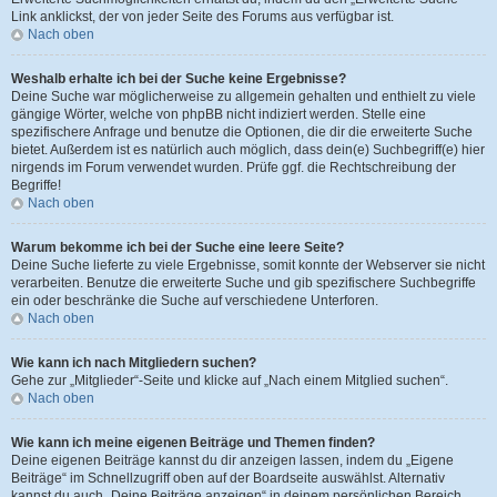
Link anklickst, der von jeder Seite des Forums aus verfügbar ist.
Nach oben
Weshalb erhalte ich bei der Suche keine Ergebnisse?
Deine Suche war möglicherweise zu allgemein gehalten und enthielt zu viele
gängige Wörter, welche von phpBB nicht indiziert werden. Stelle eine
spezifischere Anfrage und benutze die Optionen, die dir die erweiterte Suche
bietet. Außerdem ist es natürlich auch möglich, dass dein(e) Suchbegriff(e) hier
nirgends im Forum verwendet wurden. Prüfe ggf. die Rechtschreibung der
Begriffe!
Nach oben
Warum bekomme ich bei der Suche eine leere Seite?
Deine Suche lieferte zu viele Ergebnisse, somit konnte der Webserver sie nicht
verarbeiten. Benutze die erweiterte Suche und gib spezifischere Suchbegriffe
ein oder beschränke die Suche auf verschiedene Unterforen.
Nach oben
Wie kann ich nach Mitgliedern suchen?
Gehe zur „Mitglieder“-Seite und klicke auf „Nach einem Mitglied suchen“.
Nach oben
Wie kann ich meine eigenen Beiträge und Themen finden?
Deine eigenen Beiträge kannst du dir anzeigen lassen, indem du „Eigene
Beiträge“ im Schnellzugriff oben auf der Boardseite auswählst. Alternativ
kannst du auch „Deine Beiträge anzeigen“ in deinem persönlichen Bereich