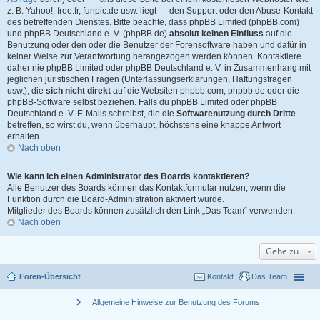
z. B. Yahoo!, free.fr, funpic.de usw. liegt — den Support oder den Abuse-Kontakt
des betreffenden Dienstes. Bitte beachte, dass phpBB Limited (phpBB.com)
und phpBB Deutschland e. V. (phpBB.de)
absolut keinen Einfluss
auf die
Benutzung oder den oder die Benutzer der Forensoftware haben und dafür in
keiner Weise zur Verantwortung herangezogen werden können. Kontaktiere
daher nie phpBB Limited oder phpBB Deutschland e. V. in Zusammenhang mit
jeglichen juristischen Fragen (Unterlassungserklärungen, Haftungsfragen
usw.), die
sich nicht direkt
auf die Websiten phpbb.com, phpbb.de oder die
phpBB-Software selbst beziehen. Falls du phpBB Limited oder phpBB
Deutschland e. V. E-Mails schreibst, die die
Softwarenutzung durch Dritte
betreffen, so wirst du, wenn überhaupt, höchstens eine knappe Antwort
erhalten.
Nach oben
Wie kann ich einen Administrator des Boards kontaktieren?
Alle Benutzer des Boards können das Kontaktformular nutzen, wenn die
Funktion durch die Board-Administration aktiviert wurde.
Mitglieder des Boards können zusätzlich den Link „Das Team“ verwenden.
Nach oben
Gehe zu
Foren-Übersicht
Kontakt
Das Team
chevron_right
Allgemeine Hinweise zur Benutzung des Forums