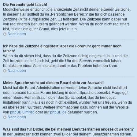
Die Forenuhr geht falsch!
Möglicherweise entspricht die angezeigte Zeit nicht deiner eigenen Zeitzone.
In diesem Fall solltest du im „Persönlichen Bereich“ die für dich passende
Zeitzone (Mitteleuropäische Zeit, ...) festlegen. Die Zeitzone kann dabei nur
von registrierten Benutzern geändert werden. Wenn du noch nicht registriert
bist, ist dies ein guter Grund, dies jetzt zu tun.
Nach oben
Ich habe die Zeitzone eingestellt, aber die Forenuhr geht immer noch
falsch!
Wenn du dir sicher bist, dass du die Zeitzone richtig eingestellt hast und die
Zeit trotzdem noch falsch ist, geht die Uhr des Servers vermutlich falsch.
Kontaktiere einen Administrator, damit er das Problem beheben kann.
Nach oben
Meine Sprache steht auf diesem Board nicht zur Auswahl!
Meist hat die Board-Administration entweder deine Sprache nicht installiert
oder niemand hat das Forum bislang in deine Sprache übersetzt. Frage ggf.
einen Board-Administrator, ob er das Sprachpaket, das du benötigst,
installieren kann. Falls es noch nicht existiert, würden wir uns freuen, wenn du
es übersetzen würdest. Weitere Informationen dazu können auf der Website
von
phpBB Limited
oder auf
phpBB.de
gefunden werden.
Nach oben
Was sind das für Bilder, die bei meinem Benutzernamen angezeigt werden?
In der Beitragsansicht können zwei Bilder bei deinem Benutzernamen stehen.