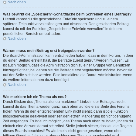
Nach oben
Was bewirkt die „Speichern“-Schaltfläche beim Schreiben eines Beitrags?
Hiermit kannst du die geschriebene Entwürfe speichern und zu einem
späteren Zeitpunkt vervollständigen und absenden. Den gesicherten Beitrag
kannst du mit der Funktion „Gespeicherte Entwürfe verwalten“ in deinem
persönlichen Bereich erneut laden.
Nach oben
Warum muss mein Beitrag erst freigegeben werden?
Die Board-Administration kann entschieden haben, dass in dem Forum, in dem
du einen Beitrag erstellt hast, die Beiträge zuerst geprüft werden müssen. Es
ist auch möglich, dass die Administration dich zu einer Gruppe von Benutzern
hinzugefügt hat, bei denen sie die Beiträge erst begutachten möchte, bevor sie
auf der Seite sichtbar werden. Bitte kontaktiere die Board-Administration, wenn
du weitere Informationen dazu benötigst.
Nach oben
Wie markiere ich ein Thema als neu?
Durch Klicken des „Thema als neu markieren“-Links in der Beitragsansicht
kannst du das Thema wieder ganz nach oben auf die erste Seite des Forums
holen. Wenn du den entsprechenden Link nicht siehst, dann ist die Funktion
möglicherweise deaktiviert oder seit der letzten Markierung ist nicht genügend
Zeit vergangen. Es ist auch möglich, das Thema nach oben zu holen, indem du
einfach eine Antwort darauf schreibst. Stelle jedoch sicher, dass du die Regeln
dieses Boards beachtest! Es wird meist nicht gerne gesehen, wenn ohne
triftigen Grund auf alte oder abgeschlossene Themen geantwortet wird.