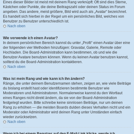
Eines dieser Bilder ist meist mit deinem Rang verknüpft: Oft sind dies Sterne,
Kästchen oder Punkte, die deine Beitragszahl oder deinen Status im Forum
angeben. Das andere, meist größere, Bild wird auch als „Avatar“ bezeichnet.
Es handelt sich hierbei in der Regel um ein persönliches Bild, welches von
Benutzer zu Benutzer unterschiedlich ist.
Nach oben
Wie verwende ich einen Avatar?
In deinem persönlichen Bereich kannst du unter „Profil“ einen Avatar über eine
der folgenden vier Methoden hinzufügen: Gravatar, Galerie, Remote oder
Hochladen. Die Board-Administration kann bestimmen, ob und wie die
Benutzer Avatare benutzen können. Wenn du keinen Avatar benutzen kannst,
solltest du die Board-Administration kontaktieren.
Nach oben
Was ist mein Rang und wie kann ich ihn ändern?
Ränge, die unter deinem Benutzernamen stehen, zeigen an, wie viele Beiträge
du bislang erstellt hast oder identifizieren bestimmte Benutzer wie
Moderatoren und Administratoren. Normalerweise kannst du den Wortlaut
eines Ranges nicht direkt ändern, da sie von der Board-Administration
festgelegt wurden. Bitte schreibe keine sinnlosen Beiträge, nur um deinen
Rang zu erhöhen — die meisten Boards dulden dieses Verhalten nicht und ein
Moderator oder Administrator wird deinen Rang unter Umständen einfach
wieder zurücksetzen.
Nach oben
Wenn ich bei einem Benutzer auf den E-Mail-Link klicke, werde ich