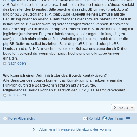
z. B. Yahoo!, free.fr, funpic.de usw. liegt — den Support oder den Abuse-Kontakt
des betreffenden Dienstes. Bitte beachte, dass phpBB Limited (phpBB.com)
und phpBB Deutschland e. V. (phpBB.de)
absolut keinen Einfluss
auf die
Benutzung oder den oder die Benutzer der Forensoftware haben und dafür in
keiner Weise zur Verantwortung herangezogen werden können. Kontaktiere
daher nie phpBB Limited oder phpBB Deutschland e. V. in Zusammenhang mit
jeglichen juristischen Fragen (Unterlassungserklärungen, Haftungsfragen
usw.), die
sich nicht direkt
auf die Websiten phpbb.com, phpbb.de oder die
phpBB-Software selbst beziehen. Falls du phpBB Limited oder phpBB
Deutschland e. V. E-Mails schreibst, die die
Softwarenutzung durch Dritte
betreffen, so wirst du, wenn überhaupt, höchstens eine knappe Antwort
erhalten.
Nach oben
Wie kann ich einen Administrator des Boards kontaktieren?
Alle Benutzer des Boards können das Kontaktformular nutzen, wenn die
Funktion durch die Board-Administration aktiviert wurde.
Mitglieder des Boards können zusätzlich den Link „Das Team“ verwenden.
Nach oben
Gehe zu
Foren-Übersicht
Kontakt
Das Team
chevron_right
Allgemeine Hinweise zur Benutzung des Forums