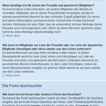
Wozu benötige ich die Listen der Freunde und ignorierten Mitglieder?
Du kannst diese Listen benutzen, um andere Mitglieder des Boards zu
verwalten. Mitglieder, die du deiner Freundesliste hinzufügst, werden in
deinem persönlichen Bereich für den schnellen Zugriff aufgelistet. Du siehst
dort deren Onlinestatus und kannst ihnen schnell eine Private Nachricht
senden. Abhängig von dem Style, den du verwendest, können Beiträge deiner
Freunde auch hervorgehoben sein. Wenn du einen Benutzer ignorierst, dann
siehst du seine Beiträge standardmäßig nicht.
Nach oben
Wie kann ich Mitglieder zur Liste der Freunde oder zur Liste der ignorierten
Mitglieder hinzufügen oder diese wieder aus den Listen entfernen?
Du kannst Benutzer auf zwei Arten auf diese Listen setzen: In jedem
Benutzerprofil siehst du zwei Links: einen zum Hinzufügen zur Liste der
Freunde und einen zum Ignorieren des Benutzers. Außerdem kannst du im
persönlichen Bereich direkt Benutzer zu den Listen hinzufügen, indem du
deren Benutzernamen eingibst. An gleicher Stelle kannst du sie auch wieder
von den Listen entfernen.
Nach oben
Die Foren durchsuchen
Wie kann ich ein Forum oder mehrere Foren durchsuchen?
Du kannst die Foren durchsuchen, indem du einen Suchbegriff in die Suchbox
eingibst, die du in der Foren-Übersicht, der Foren- oder Themenansicht findest.
Erweiterte Suchmöglichkeiten erhältst du, indem du den „Erweiterte Suche“-