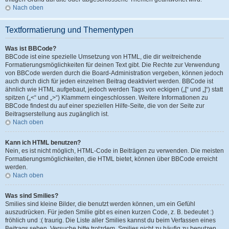
Nach oben
Textformatierung und Thementypen
Was ist BBCode?
BBCode ist eine spezielle Umsetzung von HTML, die dir weitreichende
Formatierungsmöglichkeiten für deinen Text gibt. Die Rechte zur Verwendung
von BBCode werden durch die Board-Administration vergeben, können jedoch
auch durch dich für jeden einzelnen Beitrag deaktiviert werden. BBCode ist
ähnlich wie HTML aufgebaut, jedoch werden Tags von eckigen („[“ und „]“) statt
spitzen („<“ und „>“) Klammern eingeschlossen. Weitere Informationen zu
BBCode findest du auf einer speziellen Hilfe-Seite, die von der Seite zur
Beitragserstellung aus zugänglich ist.
Nach oben
Kann ich HTML benutzen?
Nein, es ist nicht möglich, HTML-Code in Beiträgen zu verwenden. Die meisten
Formatierungsmöglichkeiten, die HTML bietet, können über BBCode erreicht
werden.
Nach oben
Was sind Smilies?
Smilies sind kleine Bilder, die benutzt werden können, um ein Gefühl
auszudrücken. Für jeden Smilie gibt es einen kurzen Code, z. B. bedeutet :)
fröhlich und :( traurig. Die Liste aller Smilies kannst du beim Verfassen eines
Beitrags sehen. Versuche bitte trotzdem, Smilies nicht zu häufig zu benutzen,