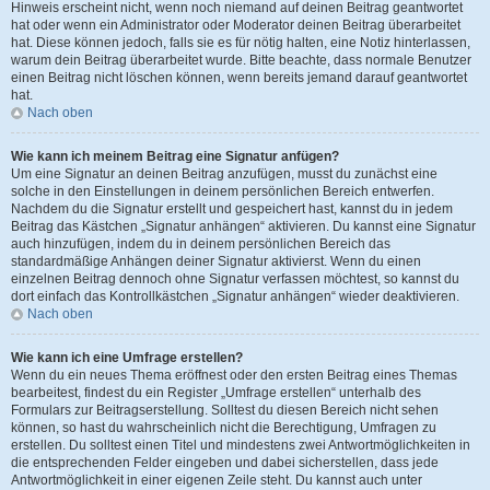
Hinweis erscheint nicht, wenn noch niemand auf deinen Beitrag geantwortet
hat oder wenn ein Administrator oder Moderator deinen Beitrag überarbeitet
hat. Diese können jedoch, falls sie es für nötig halten, eine Notiz hinterlassen,
warum dein Beitrag überarbeitet wurde. Bitte beachte, dass normale Benutzer
einen Beitrag nicht löschen können, wenn bereits jemand darauf geantwortet
hat.
Nach oben
Wie kann ich meinem Beitrag eine Signatur anfügen?
Um eine Signatur an deinen Beitrag anzufügen, musst du zunächst eine
solche in den Einstellungen in deinem persönlichen Bereich entwerfen.
Nachdem du die Signatur erstellt und gespeichert hast, kannst du in jedem
Beitrag das Kästchen „Signatur anhängen“ aktivieren. Du kannst eine Signatur
auch hinzufügen, indem du in deinem persönlichen Bereich das
standardmäßige Anhängen deiner Signatur aktivierst. Wenn du einen
einzelnen Beitrag dennoch ohne Signatur verfassen möchtest, so kannst du
dort einfach das Kontrollkästchen „Signatur anhängen“ wieder deaktivieren.
Nach oben
Wie kann ich eine Umfrage erstellen?
Wenn du ein neues Thema eröffnest oder den ersten Beitrag eines Themas
bearbeitest, findest du ein Register „Umfrage erstellen“ unterhalb des
Formulars zur Beitragserstellung. Solltest du diesen Bereich nicht sehen
können, so hast du wahrscheinlich nicht die Berechtigung, Umfragen zu
erstellen. Du solltest einen Titel und mindestens zwei Antwortmöglichkeiten in
die entsprechenden Felder eingeben und dabei sicherstellen, dass jede
Antwortmöglichkeit in einer eigenen Zeile steht. Du kannst auch unter