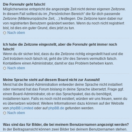
Die Forenuhr geht falsch!
Möglicherweise entspricht die angezeigte Zeit nicht deiner eigenen Zeitzone.
In diesem Fall solltest du im „Persönlichen Bereich“ die für dich passende
Zeitzone (Mitteleuropäische Zeit, ...) festlegen. Die Zeitzone kann dabei nur
von registrierten Benutzern geändert werden. Wenn du noch nicht registriert
bist, ist dies ein guter Grund, dies jetzt zu tun.
Nach oben
Ich habe die Zeitzone eingestellt, aber die Forenuhr geht immer noch
falsch!
Wenn du dir sicher bist, dass du die Zeitzone richtig eingestellt hast und die
Zeit trotzdem noch falsch ist, geht die Uhr des Servers vermutlich falsch.
Kontaktiere einen Administrator, damit er das Problem beheben kann.
Nach oben
Meine Sprache steht auf diesem Board nicht zur Auswahl!
Meist hat die Board-Administration entweder deine Sprache nicht installiert
oder niemand hat das Forum bislang in deine Sprache übersetzt. Frage ggf.
einen Board-Administrator, ob er das Sprachpaket, das du benötigst,
installieren kann. Falls es noch nicht existiert, würden wir uns freuen, wenn du
es übersetzen würdest. Weitere Informationen dazu können auf der Website
von
phpBB Limited
oder auf
phpBB.de
gefunden werden.
Nach oben
Was sind das für Bilder, die bei meinem Benutzernamen angezeigt werden?
In der Beitragsansicht können zwei Bilder bei deinem Benutzernamen stehen.