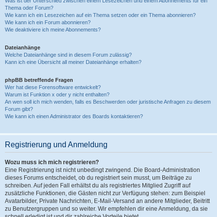
Was ist der Unterschied zwischen einem Lesezeichen und einem Abonnements für ein
Thema oder Forum?
Wie kann ich ein Lesezeichen auf ein Thema setzen oder ein Thema abonnieren?
Wie kann ich ein Forum abonnieren?
Wie deaktiviere ich meine Abonnements?
Dateianhänge
Welche Dateianhänge sind in diesem Forum zulässig?
Kann ich eine Übersicht all meiner Dateianhänge erhalten?
phpBB betreffende Fragen
Wer hat diese Forensoftware entwickelt?
Warum ist Funktion x oder y nicht enthalten?
An wen soll ich mich wenden, falls es Beschwerden oder juristische Anfragen zu diesem
Forum gibt?
Wie kann ich einen Administrator des Boards kontaktieren?
Registrierung und Anmeldung
Wozu muss ich mich registrieren?
Eine Registrierung ist nicht unbedingt zwingend. Die Board-Administration
dieses Forums entscheidet, ob du registriert sein musst, um Beiträge zu
schreiben. Auf jeden Fall erhältst du als registriertes Mitglied Zugriff auf
zusätzliche Funktionen, die Gästen nicht zur Verfügung stehen: zum Beispiel
Avatarbilder, Private Nachrichten, E-Mail-Versand an andere Mitglieder, Beitritt
zu Benutzergruppen und so weiter. Wir empfehlen dir eine Anmeldung, da sie
schnell erledigt ist und dir zahlreiche Vorteile bietet.