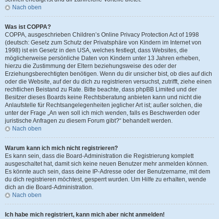
Nach oben
Was ist COPPA?
COPPA, ausgeschrieben Children’s Online Privacy Protection Act of 1998
(deutsch: Gesetz zum Schutz der Privatsphäre von Kindern im Internet von
1998) ist ein Gesetz in den USA, welches festlegt, dass Websites, die
möglicherweise persönliche Daten von Kindern unter 13 Jahren erheben,
hierzu die Zustimmung der Eltern beziehungsweise des oder der
Erziehungsberechtigten benötigen. Wenn du dir unsicher bist, ob dies auf dich
oder die Website, auf der du dich zu registrieren versuchst, zutrifft, ziehe einen
rechtlichen Beistand zu Rate. Bitte beachte, dass phpBB Limited und der
Besitzer dieses Boards keine Rechtsberatung anbieten kann und nicht die
Anlaufstelle für Rechtsangelegenheiten jeglicher Art ist; außer solchen, die
unter der Frage „An wen soll ich mich wenden, falls es Beschwerden oder
juristische Anfragen zu diesem Forum gibt?“ behandelt werden.
Nach oben
Warum kann ich mich nicht registrieren?
Es kann sein, dass die Board-Administration die Registrierung komplett
ausgeschaltet hat, damit sich keine neuen Benutzer mehr anmelden können.
Es könnte auch sein, dass deine IP-Adresse oder der Benutzername, mit dem
du dich registrieren möchtest, gesperrt wurden. Um Hilfe zu erhalten, wende
dich an die Board-Administration.
Nach oben
Ich habe mich registriert, kann mich aber nicht anmelden!