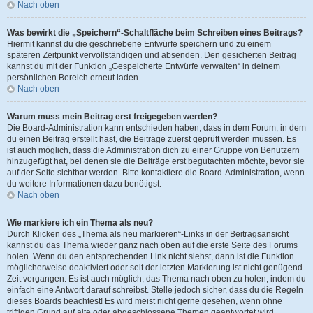
Nach oben
Was bewirkt die „Speichern“-Schaltfläche beim Schreiben eines Beitrags?
Hiermit kannst du die geschriebene Entwürfe speichern und zu einem
späteren Zeitpunkt vervollständigen und absenden. Den gesicherten Beitrag
kannst du mit der Funktion „Gespeicherte Entwürfe verwalten“ in deinem
persönlichen Bereich erneut laden.
Nach oben
Warum muss mein Beitrag erst freigegeben werden?
Die Board-Administration kann entschieden haben, dass in dem Forum, in dem
du einen Beitrag erstellt hast, die Beiträge zuerst geprüft werden müssen. Es
ist auch möglich, dass die Administration dich zu einer Gruppe von Benutzern
hinzugefügt hat, bei denen sie die Beiträge erst begutachten möchte, bevor sie
auf der Seite sichtbar werden. Bitte kontaktiere die Board-Administration, wenn
du weitere Informationen dazu benötigst.
Nach oben
Wie markiere ich ein Thema als neu?
Durch Klicken des „Thema als neu markieren“-Links in der Beitragsansicht
kannst du das Thema wieder ganz nach oben auf die erste Seite des Forums
holen. Wenn du den entsprechenden Link nicht siehst, dann ist die Funktion
möglicherweise deaktiviert oder seit der letzten Markierung ist nicht genügend
Zeit vergangen. Es ist auch möglich, das Thema nach oben zu holen, indem du
einfach eine Antwort darauf schreibst. Stelle jedoch sicher, dass du die Regeln
dieses Boards beachtest! Es wird meist nicht gerne gesehen, wenn ohne
triftigen Grund auf alte oder abgeschlossene Themen geantwortet wird.