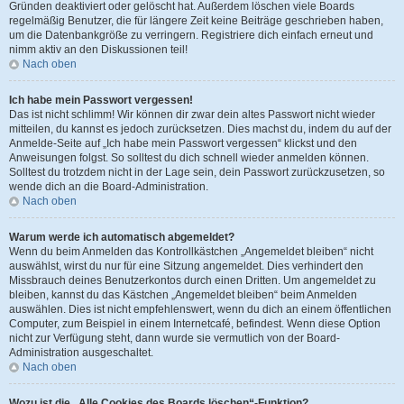
Gründen deaktiviert oder gelöscht hat. Außerdem löschen viele Boards
regelmäßig Benutzer, die für längere Zeit keine Beiträge geschrieben haben,
um die Datenbankgröße zu verringern. Registriere dich einfach erneut und
nimm aktiv an den Diskussionen teil!
Nach oben
Ich habe mein Passwort vergessen!
Das ist nicht schlimm! Wir können dir zwar dein altes Passwort nicht wieder
mitteilen, du kannst es jedoch zurücksetzen. Dies machst du, indem du auf der
Anmelde-Seite auf „Ich habe mein Passwort vergessen“ klickst und den
Anweisungen folgst. So solltest du dich schnell wieder anmelden können.
Solltest du trotzdem nicht in der Lage sein, dein Passwort zurückzusetzen, so
wende dich an die Board-Administration.
Nach oben
Warum werde ich automatisch abgemeldet?
Wenn du beim Anmelden das Kontrollkästchen „Angemeldet bleiben“ nicht
auswählst, wirst du nur für eine Sitzung angemeldet. Dies verhindert den
Missbrauch deines Benutzerkontos durch einen Dritten. Um angemeldet zu
bleiben, kannst du das Kästchen „Angemeldet bleiben“ beim Anmelden
auswählen. Dies ist nicht empfehlenswert, wenn du dich an einem öffentlichen
Computer, zum Beispiel in einem Internetcafé, befindest. Wenn diese Option
nicht zur Verfügung steht, dann wurde sie vermutlich von der Board-
Administration ausgeschaltet.
Nach oben
Wozu ist die „Alle Cookies des Boards löschen“-Funktion?