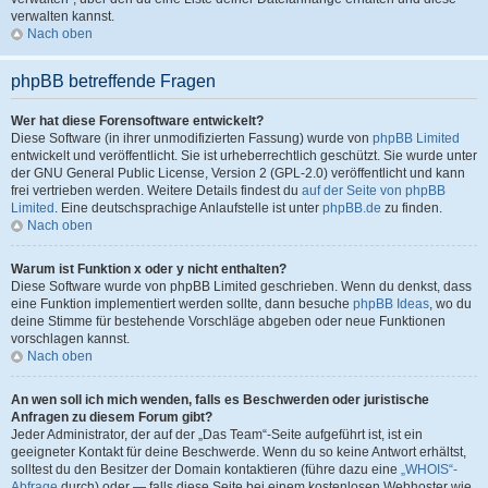
verwalten kannst.
Nach oben
phpBB betreffende Fragen
Wer hat diese Forensoftware entwickelt?
Diese Software (in ihrer unmodifizierten Fassung) wurde von
phpBB Limited
entwickelt und veröffentlicht. Sie ist urheberrechtlich geschützt. Sie wurde unter
der GNU General Public License, Version 2 (GPL-2.0) veröffentlicht und kann
frei vertrieben werden. Weitere Details findest du
auf der Seite von phpBB
Limited
. Eine deutschsprachige Anlaufstelle ist unter
phpBB.de
zu finden.
Nach oben
Warum ist Funktion x oder y nicht enthalten?
Diese Software wurde von phpBB Limited geschrieben. Wenn du denkst, dass
eine Funktion implementiert werden sollte, dann besuche
phpBB Ideas
, wo du
deine Stimme für bestehende Vorschläge abgeben oder neue Funktionen
vorschlagen kannst.
Nach oben
An wen soll ich mich wenden, falls es Beschwerden oder juristische
Anfragen zu diesem Forum gibt?
Jeder Administrator, der auf der „Das Team“-Seite aufgeführt ist, ist ein
geeigneter Kontakt für deine Beschwerde. Wenn du so keine Antwort erhältst,
solltest du den Besitzer der Domain kontaktieren (führe dazu eine
„WHOIS“-
Abfrage
durch) oder — falls diese Seite bei einem kostenlosen Webhoster wie