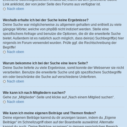
Link anklickst, der von jeder Seite des Forums aus verfügbar ist.
Nach oben
Weshalb erhalte ich bei der Suche keine Ergebnisse?
Deine Suche war möglicherweise zu allgemein gehalten und enthielt zu viele
gängige Wörter, welche von phpBB nicht indiziert werden. Stelle eine
spezifischere Anfrage und benutze die Optionen, die dir die erweiterte Suche
bietet. Außerdem ist es natürlich auch möglich, dass dein(e) Suchbegriff(e) hier
nirgends im Forum verwendet wurden. Prüfe ggf. die Rechtschreibung der
Begriffe!
Nach oben
Warum bekomme ich bei der Suche eine leere Seite?
Deine Suche lieferte zu viele Ergebnisse, somit konnte der Webserver sie nicht
verarbeiten. Benutze die erweiterte Suche und gib spezifischere Suchbegriffe
ein oder beschränke die Suche auf verschiedene Unterforen.
Nach oben
Wie kann ich nach Mitgliedern suchen?
Gehe zur „Mitglieder“-Seite und klicke auf „Nach einem Mitglied suchen“.
Nach oben
Wie kann ich meine eigenen Beiträge und Themen finden?
Deine eigenen Beiträge kannst du dir anzeigen lassen, indem du „Eigene
Beiträge“ im Schnellzugriff oben auf der Boardseite auswählst. Alternativ
kannst du auch „Deine Beiträge anzeigen“ in deinem persönlichen Bereich