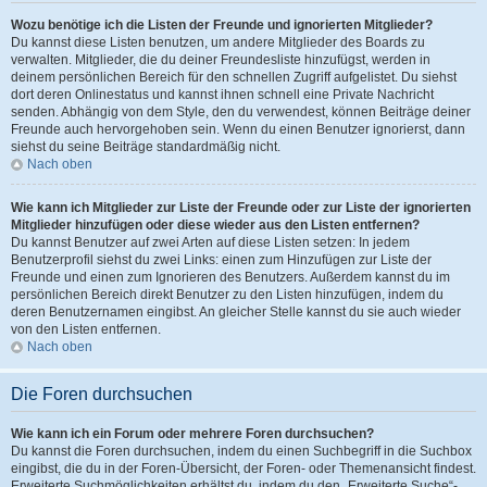
Wozu benötige ich die Listen der Freunde und ignorierten Mitglieder?
Du kannst diese Listen benutzen, um andere Mitglieder des Boards zu
verwalten. Mitglieder, die du deiner Freundesliste hinzufügst, werden in
deinem persönlichen Bereich für den schnellen Zugriff aufgelistet. Du siehst
dort deren Onlinestatus und kannst ihnen schnell eine Private Nachricht
senden. Abhängig von dem Style, den du verwendest, können Beiträge deiner
Freunde auch hervorgehoben sein. Wenn du einen Benutzer ignorierst, dann
siehst du seine Beiträge standardmäßig nicht.
Nach oben
Wie kann ich Mitglieder zur Liste der Freunde oder zur Liste der ignorierten
Mitglieder hinzufügen oder diese wieder aus den Listen entfernen?
Du kannst Benutzer auf zwei Arten auf diese Listen setzen: In jedem
Benutzerprofil siehst du zwei Links: einen zum Hinzufügen zur Liste der
Freunde und einen zum Ignorieren des Benutzers. Außerdem kannst du im
persönlichen Bereich direkt Benutzer zu den Listen hinzufügen, indem du
deren Benutzernamen eingibst. An gleicher Stelle kannst du sie auch wieder
von den Listen entfernen.
Nach oben
Die Foren durchsuchen
Wie kann ich ein Forum oder mehrere Foren durchsuchen?
Du kannst die Foren durchsuchen, indem du einen Suchbegriff in die Suchbox
eingibst, die du in der Foren-Übersicht, der Foren- oder Themenansicht findest.
Erweiterte Suchmöglichkeiten erhältst du, indem du den „Erweiterte Suche“-