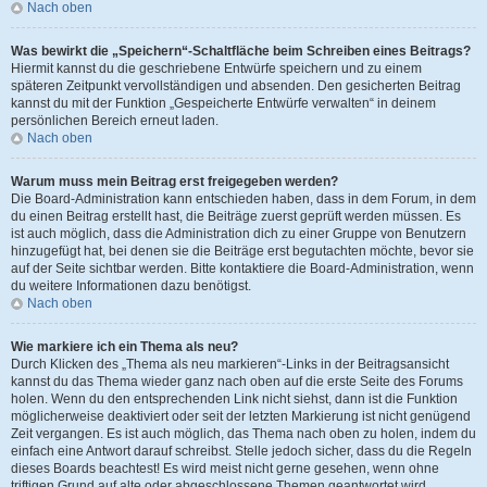
Nach oben
Was bewirkt die „Speichern“-Schaltfläche beim Schreiben eines Beitrags?
Hiermit kannst du die geschriebene Entwürfe speichern und zu einem
späteren Zeitpunkt vervollständigen und absenden. Den gesicherten Beitrag
kannst du mit der Funktion „Gespeicherte Entwürfe verwalten“ in deinem
persönlichen Bereich erneut laden.
Nach oben
Warum muss mein Beitrag erst freigegeben werden?
Die Board-Administration kann entschieden haben, dass in dem Forum, in dem
du einen Beitrag erstellt hast, die Beiträge zuerst geprüft werden müssen. Es
ist auch möglich, dass die Administration dich zu einer Gruppe von Benutzern
hinzugefügt hat, bei denen sie die Beiträge erst begutachten möchte, bevor sie
auf der Seite sichtbar werden. Bitte kontaktiere die Board-Administration, wenn
du weitere Informationen dazu benötigst.
Nach oben
Wie markiere ich ein Thema als neu?
Durch Klicken des „Thema als neu markieren“-Links in der Beitragsansicht
kannst du das Thema wieder ganz nach oben auf die erste Seite des Forums
holen. Wenn du den entsprechenden Link nicht siehst, dann ist die Funktion
möglicherweise deaktiviert oder seit der letzten Markierung ist nicht genügend
Zeit vergangen. Es ist auch möglich, das Thema nach oben zu holen, indem du
einfach eine Antwort darauf schreibst. Stelle jedoch sicher, dass du die Regeln
dieses Boards beachtest! Es wird meist nicht gerne gesehen, wenn ohne
triftigen Grund auf alte oder abgeschlossene Themen geantwortet wird.