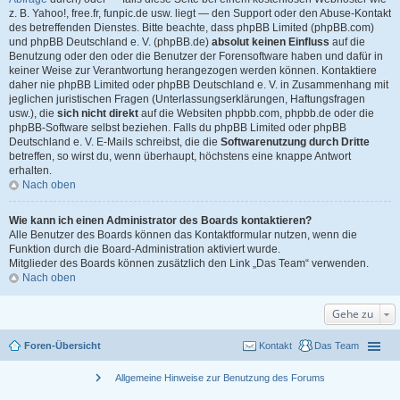
z. B. Yahoo!, free.fr, funpic.de usw. liegt — den Support oder den Abuse-Kontakt
des betreffenden Dienstes. Bitte beachte, dass phpBB Limited (phpBB.com)
und phpBB Deutschland e. V. (phpBB.de)
absolut keinen Einfluss
auf die
Benutzung oder den oder die Benutzer der Forensoftware haben und dafür in
keiner Weise zur Verantwortung herangezogen werden können. Kontaktiere
daher nie phpBB Limited oder phpBB Deutschland e. V. in Zusammenhang mit
jeglichen juristischen Fragen (Unterlassungserklärungen, Haftungsfragen
usw.), die
sich nicht direkt
auf die Websiten phpbb.com, phpbb.de oder die
phpBB-Software selbst beziehen. Falls du phpBB Limited oder phpBB
Deutschland e. V. E-Mails schreibst, die die
Softwarenutzung durch Dritte
betreffen, so wirst du, wenn überhaupt, höchstens eine knappe Antwort
erhalten.
Nach oben
Wie kann ich einen Administrator des Boards kontaktieren?
Alle Benutzer des Boards können das Kontaktformular nutzen, wenn die
Funktion durch die Board-Administration aktiviert wurde.
Mitglieder des Boards können zusätzlich den Link „Das Team“ verwenden.
Nach oben
Gehe zu
Foren-Übersicht
Kontakt
Das Team
chevron_right
Allgemeine Hinweise zur Benutzung des Forums