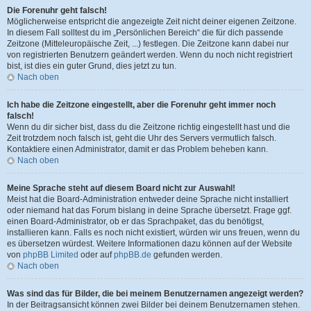
Die Forenuhr geht falsch!
Möglicherweise entspricht die angezeigte Zeit nicht deiner eigenen Zeitzone.
In diesem Fall solltest du im „Persönlichen Bereich“ die für dich passende
Zeitzone (Mitteleuropäische Zeit, ...) festlegen. Die Zeitzone kann dabei nur
von registrierten Benutzern geändert werden. Wenn du noch nicht registriert
bist, ist dies ein guter Grund, dies jetzt zu tun.
Nach oben
Ich habe die Zeitzone eingestellt, aber die Forenuhr geht immer noch
falsch!
Wenn du dir sicher bist, dass du die Zeitzone richtig eingestellt hast und die
Zeit trotzdem noch falsch ist, geht die Uhr des Servers vermutlich falsch.
Kontaktiere einen Administrator, damit er das Problem beheben kann.
Nach oben
Meine Sprache steht auf diesem Board nicht zur Auswahl!
Meist hat die Board-Administration entweder deine Sprache nicht installiert
oder niemand hat das Forum bislang in deine Sprache übersetzt. Frage ggf.
einen Board-Administrator, ob er das Sprachpaket, das du benötigst,
installieren kann. Falls es noch nicht existiert, würden wir uns freuen, wenn du
es übersetzen würdest. Weitere Informationen dazu können auf der Website
von
phpBB Limited
oder auf
phpBB.de
gefunden werden.
Nach oben
Was sind das für Bilder, die bei meinem Benutzernamen angezeigt werden?
In der Beitragsansicht können zwei Bilder bei deinem Benutzernamen stehen.