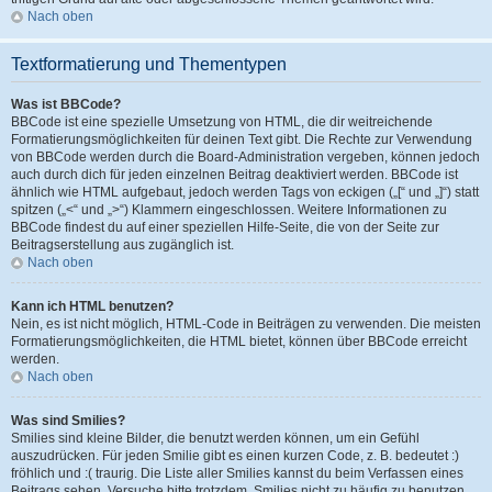
Nach oben
Textformatierung und Thementypen
Was ist BBCode?
BBCode ist eine spezielle Umsetzung von HTML, die dir weitreichende
Formatierungsmöglichkeiten für deinen Text gibt. Die Rechte zur Verwendung
von BBCode werden durch die Board-Administration vergeben, können jedoch
auch durch dich für jeden einzelnen Beitrag deaktiviert werden. BBCode ist
ähnlich wie HTML aufgebaut, jedoch werden Tags von eckigen („[“ und „]“) statt
spitzen („<“ und „>“) Klammern eingeschlossen. Weitere Informationen zu
BBCode findest du auf einer speziellen Hilfe-Seite, die von der Seite zur
Beitragserstellung aus zugänglich ist.
Nach oben
Kann ich HTML benutzen?
Nein, es ist nicht möglich, HTML-Code in Beiträgen zu verwenden. Die meisten
Formatierungsmöglichkeiten, die HTML bietet, können über BBCode erreicht
werden.
Nach oben
Was sind Smilies?
Smilies sind kleine Bilder, die benutzt werden können, um ein Gefühl
auszudrücken. Für jeden Smilie gibt es einen kurzen Code, z. B. bedeutet :)
fröhlich und :( traurig. Die Liste aller Smilies kannst du beim Verfassen eines
Beitrags sehen. Versuche bitte trotzdem, Smilies nicht zu häufig zu benutzen,