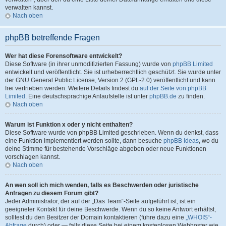
verwalten kannst.
Nach oben
phpBB betreffende Fragen
Wer hat diese Forensoftware entwickelt?
Diese Software (in ihrer unmodifizierten Fassung) wurde von
phpBB Limited
entwickelt und veröffentlicht. Sie ist urheberrechtlich geschützt. Sie wurde unter
der GNU General Public License, Version 2 (GPL-2.0) veröffentlicht und kann
frei vertrieben werden. Weitere Details findest du
auf der Seite von phpBB
Limited
. Eine deutschsprachige Anlaufstelle ist unter
phpBB.de
zu finden.
Nach oben
Warum ist Funktion x oder y nicht enthalten?
Diese Software wurde von phpBB Limited geschrieben. Wenn du denkst, dass
eine Funktion implementiert werden sollte, dann besuche
phpBB Ideas
, wo du
deine Stimme für bestehende Vorschläge abgeben oder neue Funktionen
vorschlagen kannst.
Nach oben
An wen soll ich mich wenden, falls es Beschwerden oder juristische
Anfragen zu diesem Forum gibt?
Jeder Administrator, der auf der „Das Team“-Seite aufgeführt ist, ist ein
geeigneter Kontakt für deine Beschwerde. Wenn du so keine Antwort erhältst,
solltest du den Besitzer der Domain kontaktieren (führe dazu eine
„WHOIS“-
Abfrage
durch) oder — falls diese Seite bei einem kostenlosen Webhoster wie