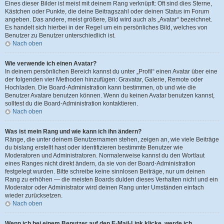
Eines dieser Bilder ist meist mit deinem Rang verknüpft: Oft sind dies Sterne,
Kästchen oder Punkte, die deine Beitragszahl oder deinen Status im Forum
angeben. Das andere, meist größere, Bild wird auch als „Avatar“ bezeichnet.
Es handelt sich hierbei in der Regel um ein persönliches Bild, welches von
Benutzer zu Benutzer unterschiedlich ist.
Nach oben
Wie verwende ich einen Avatar?
In deinem persönlichen Bereich kannst du unter „Profil“ einen Avatar über eine
der folgenden vier Methoden hinzufügen: Gravatar, Galerie, Remote oder
Hochladen. Die Board-Administration kann bestimmen, ob und wie die
Benutzer Avatare benutzen können. Wenn du keinen Avatar benutzen kannst,
solltest du die Board-Administration kontaktieren.
Nach oben
Was ist mein Rang und wie kann ich ihn ändern?
Ränge, die unter deinem Benutzernamen stehen, zeigen an, wie viele Beiträge
du bislang erstellt hast oder identifizieren bestimmte Benutzer wie
Moderatoren und Administratoren. Normalerweise kannst du den Wortlaut
eines Ranges nicht direkt ändern, da sie von der Board-Administration
festgelegt wurden. Bitte schreibe keine sinnlosen Beiträge, nur um deinen
Rang zu erhöhen — die meisten Boards dulden dieses Verhalten nicht und ein
Moderator oder Administrator wird deinen Rang unter Umständen einfach
wieder zurücksetzen.
Nach oben
Wenn ich bei einem Benutzer auf den E-Mail-Link klicke, werde ich