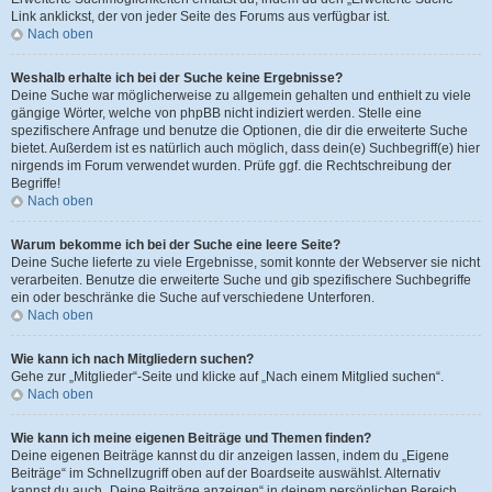
Link anklickst, der von jeder Seite des Forums aus verfügbar ist.
Nach oben
Weshalb erhalte ich bei der Suche keine Ergebnisse?
Deine Suche war möglicherweise zu allgemein gehalten und enthielt zu viele
gängige Wörter, welche von phpBB nicht indiziert werden. Stelle eine
spezifischere Anfrage und benutze die Optionen, die dir die erweiterte Suche
bietet. Außerdem ist es natürlich auch möglich, dass dein(e) Suchbegriff(e) hier
nirgends im Forum verwendet wurden. Prüfe ggf. die Rechtschreibung der
Begriffe!
Nach oben
Warum bekomme ich bei der Suche eine leere Seite?
Deine Suche lieferte zu viele Ergebnisse, somit konnte der Webserver sie nicht
verarbeiten. Benutze die erweiterte Suche und gib spezifischere Suchbegriffe
ein oder beschränke die Suche auf verschiedene Unterforen.
Nach oben
Wie kann ich nach Mitgliedern suchen?
Gehe zur „Mitglieder“-Seite und klicke auf „Nach einem Mitglied suchen“.
Nach oben
Wie kann ich meine eigenen Beiträge und Themen finden?
Deine eigenen Beiträge kannst du dir anzeigen lassen, indem du „Eigene
Beiträge“ im Schnellzugriff oben auf der Boardseite auswählst. Alternativ
kannst du auch „Deine Beiträge anzeigen“ in deinem persönlichen Bereich