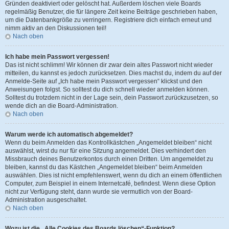
Gründen deaktiviert oder gelöscht hat. Außerdem löschen viele Boards
regelmäßig Benutzer, die für längere Zeit keine Beiträge geschrieben haben,
um die Datenbankgröße zu verringern. Registriere dich einfach erneut und
nimm aktiv an den Diskussionen teil!
Nach oben
Ich habe mein Passwort vergessen!
Das ist nicht schlimm! Wir können dir zwar dein altes Passwort nicht wieder
mitteilen, du kannst es jedoch zurücksetzen. Dies machst du, indem du auf der
Anmelde-Seite auf „Ich habe mein Passwort vergessen“ klickst und den
Anweisungen folgst. So solltest du dich schnell wieder anmelden können.
Solltest du trotzdem nicht in der Lage sein, dein Passwort zurückzusetzen, so
wende dich an die Board-Administration.
Nach oben
Warum werde ich automatisch abgemeldet?
Wenn du beim Anmelden das Kontrollkästchen „Angemeldet bleiben“ nicht
auswählst, wirst du nur für eine Sitzung angemeldet. Dies verhindert den
Missbrauch deines Benutzerkontos durch einen Dritten. Um angemeldet zu
bleiben, kannst du das Kästchen „Angemeldet bleiben“ beim Anmelden
auswählen. Dies ist nicht empfehlenswert, wenn du dich an einem öffentlichen
Computer, zum Beispiel in einem Internetcafé, befindest. Wenn diese Option
nicht zur Verfügung steht, dann wurde sie vermutlich von der Board-
Administration ausgeschaltet.
Nach oben
Wozu ist die „Alle Cookies des Boards löschen“-Funktion?