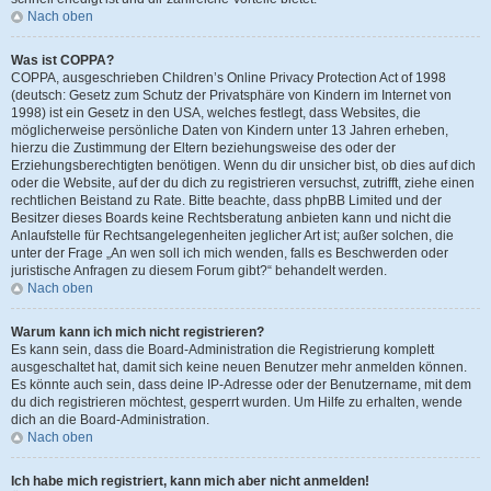
Nach oben
Was ist COPPA?
COPPA, ausgeschrieben Children’s Online Privacy Protection Act of 1998
(deutsch: Gesetz zum Schutz der Privatsphäre von Kindern im Internet von
1998) ist ein Gesetz in den USA, welches festlegt, dass Websites, die
möglicherweise persönliche Daten von Kindern unter 13 Jahren erheben,
hierzu die Zustimmung der Eltern beziehungsweise des oder der
Erziehungsberechtigten benötigen. Wenn du dir unsicher bist, ob dies auf dich
oder die Website, auf der du dich zu registrieren versuchst, zutrifft, ziehe einen
rechtlichen Beistand zu Rate. Bitte beachte, dass phpBB Limited und der
Besitzer dieses Boards keine Rechtsberatung anbieten kann und nicht die
Anlaufstelle für Rechtsangelegenheiten jeglicher Art ist; außer solchen, die
unter der Frage „An wen soll ich mich wenden, falls es Beschwerden oder
juristische Anfragen zu diesem Forum gibt?“ behandelt werden.
Nach oben
Warum kann ich mich nicht registrieren?
Es kann sein, dass die Board-Administration die Registrierung komplett
ausgeschaltet hat, damit sich keine neuen Benutzer mehr anmelden können.
Es könnte auch sein, dass deine IP-Adresse oder der Benutzername, mit dem
du dich registrieren möchtest, gesperrt wurden. Um Hilfe zu erhalten, wende
dich an die Board-Administration.
Nach oben
Ich habe mich registriert, kann mich aber nicht anmelden!