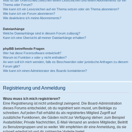
Was ist der Unterschied zwischen einem Lesezeichen und einem Abonnements für ein
Thema oder Forum?
Wie kann ich ein Lesezeichen auf ein Thema setzen oder ein Thema abonnieren?
Wie kann ich ein Forum abonnieren?
Wie deaktiviere ich meine Abonnements?
Dateianhänge
Welche Dateianhänge sind in diesem Forum zulässig?
Kann ich eine Übersicht all meiner Dateianhänge erhalten?
phpBB betreffende Fragen
Wer hat diese Forensoftware entwickelt?
Warum ist Funktion x oder y nicht enthalten?
An wen soll ich mich wenden, falls es Beschwerden oder juristische Anfragen zu diesem
Forum gibt?
Wie kann ich einen Administrator des Boards kontaktieren?
Registrierung und Anmeldung
Wozu muss ich mich registrieren?
Eine Registrierung ist nicht unbedingt zwingend. Die Board-Administration
dieses Forums entscheidet, ob du registriert sein musst, um Beiträge zu
schreiben. Auf jeden Fall erhältst du als registriertes Mitglied Zugriff auf
zusätzliche Funktionen, die Gästen nicht zur Verfügung stehen: zum Beispiel
Avatarbilder, Private Nachrichten, E-Mail-Versand an andere Mitglieder, Beitritt
zu Benutzergruppen und so weiter. Wir empfehlen dir eine Anmeldung, da sie
schnell erledigt ist und dir zahlreiche Vorteile bietet.