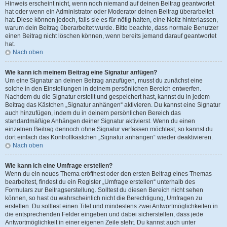
Hinweis erscheint nicht, wenn noch niemand auf deinen Beitrag geantwortet
hat oder wenn ein Administrator oder Moderator deinen Beitrag überarbeitet
hat. Diese können jedoch, falls sie es für nötig halten, eine Notiz hinterlassen,
warum dein Beitrag überarbeitet wurde. Bitte beachte, dass normale Benutzer
einen Beitrag nicht löschen können, wenn bereits jemand darauf geantwortet
hat.
Nach oben
Wie kann ich meinem Beitrag eine Signatur anfügen?
Um eine Signatur an deinen Beitrag anzufügen, musst du zunächst eine
solche in den Einstellungen in deinem persönlichen Bereich entwerfen.
Nachdem du die Signatur erstellt und gespeichert hast, kannst du in jedem
Beitrag das Kästchen „Signatur anhängen“ aktivieren. Du kannst eine Signatur
auch hinzufügen, indem du in deinem persönlichen Bereich das
standardmäßige Anhängen deiner Signatur aktivierst. Wenn du einen
einzelnen Beitrag dennoch ohne Signatur verfassen möchtest, so kannst du
dort einfach das Kontrollkästchen „Signatur anhängen“ wieder deaktivieren.
Nach oben
Wie kann ich eine Umfrage erstellen?
Wenn du ein neues Thema eröffnest oder den ersten Beitrag eines Themas
bearbeitest, findest du ein Register „Umfrage erstellen“ unterhalb des
Formulars zur Beitragserstellung. Solltest du diesen Bereich nicht sehen
können, so hast du wahrscheinlich nicht die Berechtigung, Umfragen zu
erstellen. Du solltest einen Titel und mindestens zwei Antwortmöglichkeiten in
die entsprechenden Felder eingeben und dabei sicherstellen, dass jede
Antwortmöglichkeit in einer eigenen Zeile steht. Du kannst auch unter