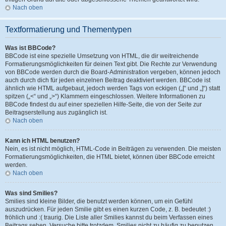
Nach oben
Textformatierung und Thementypen
Was ist BBCode?
BBCode ist eine spezielle Umsetzung von HTML, die dir weitreichende
Formatierungsmöglichkeiten für deinen Text gibt. Die Rechte zur Verwendung
von BBCode werden durch die Board-Administration vergeben, können jedoch
auch durch dich für jeden einzelnen Beitrag deaktiviert werden. BBCode ist
ähnlich wie HTML aufgebaut, jedoch werden Tags von eckigen („[“ und „]“) statt
spitzen („<“ und „>“) Klammern eingeschlossen. Weitere Informationen zu
BBCode findest du auf einer speziellen Hilfe-Seite, die von der Seite zur
Beitragserstellung aus zugänglich ist.
Nach oben
Kann ich HTML benutzen?
Nein, es ist nicht möglich, HTML-Code in Beiträgen zu verwenden. Die meisten
Formatierungsmöglichkeiten, die HTML bietet, können über BBCode erreicht
werden.
Nach oben
Was sind Smilies?
Smilies sind kleine Bilder, die benutzt werden können, um ein Gefühl
auszudrücken. Für jeden Smilie gibt es einen kurzen Code, z. B. bedeutet :)
fröhlich und :( traurig. Die Liste aller Smilies kannst du beim Verfassen eines
Beitrags sehen. Versuche bitte trotzdem, Smilies nicht zu häufig zu benutzen,