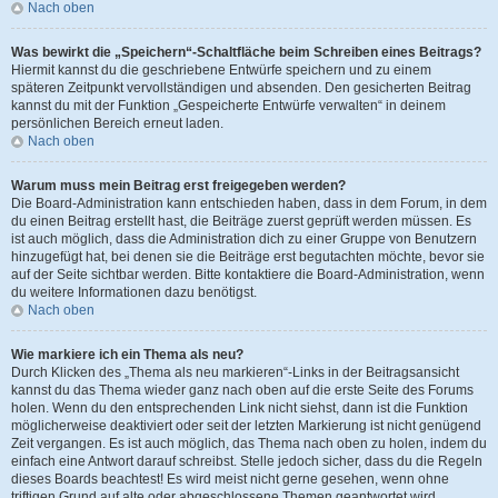
Nach oben
Was bewirkt die „Speichern“-Schaltfläche beim Schreiben eines Beitrags?
Hiermit kannst du die geschriebene Entwürfe speichern und zu einem
späteren Zeitpunkt vervollständigen und absenden. Den gesicherten Beitrag
kannst du mit der Funktion „Gespeicherte Entwürfe verwalten“ in deinem
persönlichen Bereich erneut laden.
Nach oben
Warum muss mein Beitrag erst freigegeben werden?
Die Board-Administration kann entschieden haben, dass in dem Forum, in dem
du einen Beitrag erstellt hast, die Beiträge zuerst geprüft werden müssen. Es
ist auch möglich, dass die Administration dich zu einer Gruppe von Benutzern
hinzugefügt hat, bei denen sie die Beiträge erst begutachten möchte, bevor sie
auf der Seite sichtbar werden. Bitte kontaktiere die Board-Administration, wenn
du weitere Informationen dazu benötigst.
Nach oben
Wie markiere ich ein Thema als neu?
Durch Klicken des „Thema als neu markieren“-Links in der Beitragsansicht
kannst du das Thema wieder ganz nach oben auf die erste Seite des Forums
holen. Wenn du den entsprechenden Link nicht siehst, dann ist die Funktion
möglicherweise deaktiviert oder seit der letzten Markierung ist nicht genügend
Zeit vergangen. Es ist auch möglich, das Thema nach oben zu holen, indem du
einfach eine Antwort darauf schreibst. Stelle jedoch sicher, dass du die Regeln
dieses Boards beachtest! Es wird meist nicht gerne gesehen, wenn ohne
triftigen Grund auf alte oder abgeschlossene Themen geantwortet wird.