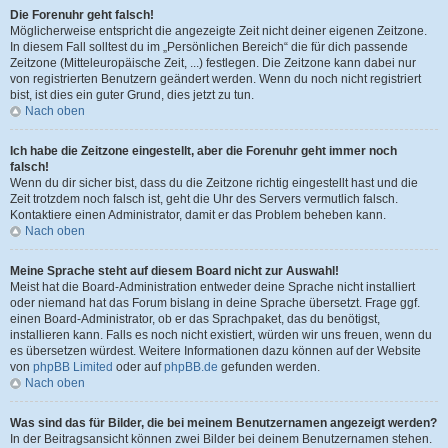
Die Forenuhr geht falsch!
Möglicherweise entspricht die angezeigte Zeit nicht deiner eigenen Zeitzone.
In diesem Fall solltest du im „Persönlichen Bereich“ die für dich passende
Zeitzone (Mitteleuropäische Zeit, ...) festlegen. Die Zeitzone kann dabei nur
von registrierten Benutzern geändert werden. Wenn du noch nicht registriert
bist, ist dies ein guter Grund, dies jetzt zu tun.
Nach oben
Ich habe die Zeitzone eingestellt, aber die Forenuhr geht immer noch
falsch!
Wenn du dir sicher bist, dass du die Zeitzone richtig eingestellt hast und die
Zeit trotzdem noch falsch ist, geht die Uhr des Servers vermutlich falsch.
Kontaktiere einen Administrator, damit er das Problem beheben kann.
Nach oben
Meine Sprache steht auf diesem Board nicht zur Auswahl!
Meist hat die Board-Administration entweder deine Sprache nicht installiert
oder niemand hat das Forum bislang in deine Sprache übersetzt. Frage ggf.
einen Board-Administrator, ob er das Sprachpaket, das du benötigst,
installieren kann. Falls es noch nicht existiert, würden wir uns freuen, wenn du
es übersetzen würdest. Weitere Informationen dazu können auf der Website
von
phpBB Limited
oder auf
phpBB.de
gefunden werden.
Nach oben
Was sind das für Bilder, die bei meinem Benutzernamen angezeigt werden?
In der Beitragsansicht können zwei Bilder bei deinem Benutzernamen stehen.