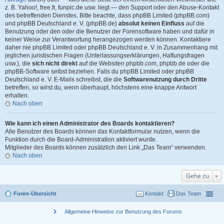
z. B. Yahoo!, free.fr, funpic.de usw. liegt — den Support oder den Abuse-Kontakt
des betreffenden Dienstes. Bitte beachte, dass phpBB Limited (phpBB.com)
und phpBB Deutschland e. V. (phpBB.de)
absolut keinen Einfluss
auf die
Benutzung oder den oder die Benutzer der Forensoftware haben und dafür in
keiner Weise zur Verantwortung herangezogen werden können. Kontaktiere
daher nie phpBB Limited oder phpBB Deutschland e. V. in Zusammenhang mit
jeglichen juristischen Fragen (Unterlassungserklärungen, Haftungsfragen
usw.), die
sich nicht direkt
auf die Websiten phpbb.com, phpbb.de oder die
phpBB-Software selbst beziehen. Falls du phpBB Limited oder phpBB
Deutschland e. V. E-Mails schreibst, die die
Softwarenutzung durch Dritte
betreffen, so wirst du, wenn überhaupt, höchstens eine knappe Antwort
erhalten.
Nach oben
Wie kann ich einen Administrator des Boards kontaktieren?
Alle Benutzer des Boards können das Kontaktformular nutzen, wenn die
Funktion durch die Board-Administration aktiviert wurde.
Mitglieder des Boards können zusätzlich den Link „Das Team“ verwenden.
Nach oben
Gehe zu
Foren-Übersicht
Kontakt
Das Team
chevron_right
Allgemeine Hinweise zur Benutzung des Forums