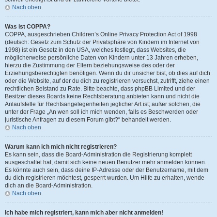
Nach oben
Was ist COPPA?
COPPA, ausgeschrieben Children’s Online Privacy Protection Act of 1998
(deutsch: Gesetz zum Schutz der Privatsphäre von Kindern im Internet von
1998) ist ein Gesetz in den USA, welches festlegt, dass Websites, die
möglicherweise persönliche Daten von Kindern unter 13 Jahren erheben,
hierzu die Zustimmung der Eltern beziehungsweise des oder der
Erziehungsberechtigten benötigen. Wenn du dir unsicher bist, ob dies auf dich
oder die Website, auf der du dich zu registrieren versuchst, zutrifft, ziehe einen
rechtlichen Beistand zu Rate. Bitte beachte, dass phpBB Limited und der
Besitzer dieses Boards keine Rechtsberatung anbieten kann und nicht die
Anlaufstelle für Rechtsangelegenheiten jeglicher Art ist; außer solchen, die
unter der Frage „An wen soll ich mich wenden, falls es Beschwerden oder
juristische Anfragen zu diesem Forum gibt?“ behandelt werden.
Nach oben
Warum kann ich mich nicht registrieren?
Es kann sein, dass die Board-Administration die Registrierung komplett
ausgeschaltet hat, damit sich keine neuen Benutzer mehr anmelden können.
Es könnte auch sein, dass deine IP-Adresse oder der Benutzername, mit dem
du dich registrieren möchtest, gesperrt wurden. Um Hilfe zu erhalten, wende
dich an die Board-Administration.
Nach oben
Ich habe mich registriert, kann mich aber nicht anmelden!