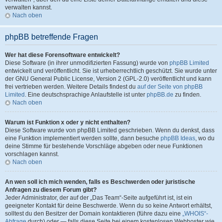
verwalten kannst.
Nach oben
phpBB betreffende Fragen
Wer hat diese Forensoftware entwickelt?
Diese Software (in ihrer unmodifizierten Fassung) wurde von
phpBB Limited
entwickelt und veröffentlicht. Sie ist urheberrechtlich geschützt. Sie wurde unter
der GNU General Public License, Version 2 (GPL-2.0) veröffentlicht und kann
frei vertrieben werden. Weitere Details findest du
auf der Seite von phpBB
Limited
. Eine deutschsprachige Anlaufstelle ist unter
phpBB.de
zu finden.
Nach oben
Warum ist Funktion x oder y nicht enthalten?
Diese Software wurde von phpBB Limited geschrieben. Wenn du denkst, dass
eine Funktion implementiert werden sollte, dann besuche
phpBB Ideas
, wo du
deine Stimme für bestehende Vorschläge abgeben oder neue Funktionen
vorschlagen kannst.
Nach oben
An wen soll ich mich wenden, falls es Beschwerden oder juristische
Anfragen zu diesem Forum gibt?
Jeder Administrator, der auf der „Das Team“-Seite aufgeführt ist, ist ein
geeigneter Kontakt für deine Beschwerde. Wenn du so keine Antwort erhältst,
solltest du den Besitzer der Domain kontaktieren (führe dazu eine
„WHOIS“-
Abfrage
durch) oder — falls diese Seite bei einem kostenlosen Webhoster wie