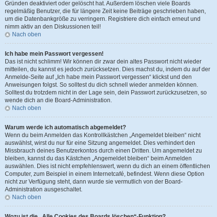
Gründen deaktiviert oder gelöscht hat. Außerdem löschen viele Boards
regelmäßig Benutzer, die für längere Zeit keine Beiträge geschrieben haben,
um die Datenbankgröße zu verringern. Registriere dich einfach erneut und
nimm aktiv an den Diskussionen teil!
Nach oben
Ich habe mein Passwort vergessen!
Das ist nicht schlimm! Wir können dir zwar dein altes Passwort nicht wieder
mitteilen, du kannst es jedoch zurücksetzen. Dies machst du, indem du auf der
Anmelde-Seite auf „Ich habe mein Passwort vergessen“ klickst und den
Anweisungen folgst. So solltest du dich schnell wieder anmelden können.
Solltest du trotzdem nicht in der Lage sein, dein Passwort zurückzusetzen, so
wende dich an die Board-Administration.
Nach oben
Warum werde ich automatisch abgemeldet?
Wenn du beim Anmelden das Kontrollkästchen „Angemeldet bleiben“ nicht
auswählst, wirst du nur für eine Sitzung angemeldet. Dies verhindert den
Missbrauch deines Benutzerkontos durch einen Dritten. Um angemeldet zu
bleiben, kannst du das Kästchen „Angemeldet bleiben“ beim Anmelden
auswählen. Dies ist nicht empfehlenswert, wenn du dich an einem öffentlichen
Computer, zum Beispiel in einem Internetcafé, befindest. Wenn diese Option
nicht zur Verfügung steht, dann wurde sie vermutlich von der Board-
Administration ausgeschaltet.
Nach oben
Wozu ist die „Alle Cookies des Boards löschen“-Funktion?