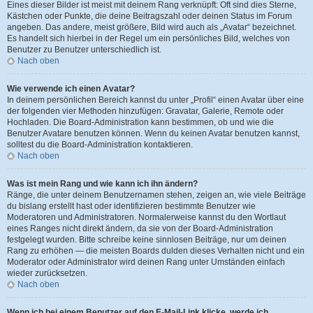
Eines dieser Bilder ist meist mit deinem Rang verknüpft: Oft sind dies Sterne,
Kästchen oder Punkte, die deine Beitragszahl oder deinen Status im Forum
angeben. Das andere, meist größere, Bild wird auch als „Avatar“ bezeichnet.
Es handelt sich hierbei in der Regel um ein persönliches Bild, welches von
Benutzer zu Benutzer unterschiedlich ist.
Nach oben
Wie verwende ich einen Avatar?
In deinem persönlichen Bereich kannst du unter „Profil“ einen Avatar über eine
der folgenden vier Methoden hinzufügen: Gravatar, Galerie, Remote oder
Hochladen. Die Board-Administration kann bestimmen, ob und wie die
Benutzer Avatare benutzen können. Wenn du keinen Avatar benutzen kannst,
solltest du die Board-Administration kontaktieren.
Nach oben
Was ist mein Rang und wie kann ich ihn ändern?
Ränge, die unter deinem Benutzernamen stehen, zeigen an, wie viele Beiträge
du bislang erstellt hast oder identifizieren bestimmte Benutzer wie
Moderatoren und Administratoren. Normalerweise kannst du den Wortlaut
eines Ranges nicht direkt ändern, da sie von der Board-Administration
festgelegt wurden. Bitte schreibe keine sinnlosen Beiträge, nur um deinen
Rang zu erhöhen — die meisten Boards dulden dieses Verhalten nicht und ein
Moderator oder Administrator wird deinen Rang unter Umständen einfach
wieder zurücksetzen.
Nach oben
Wenn ich bei einem Benutzer auf den E-Mail-Link klicke, werde ich