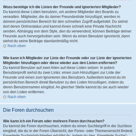
Wozu benötige ich die Listen der Freunde und ignorierten Mitglieder?
Du kannst diese Listen benutzen, um andere Mitglieder des Boards zu
verwalten. Mitglieder, die du deiner Freundesliste hinzufügst, werden in
deinem persönlichen Bereich für den schnellen Zugriff aufgelistet. Du siehst
dort deren Onlinestatus und kannst ihnen schnell eine Private Nachricht
senden. Abhängig von dem Style, den du verwendest, können Beiträge deiner
Freunde auch hervorgehoben sein. Wenn du einen Benutzer ignorierst, dann
siehst du seine Beiträge standardmäßig nicht.
Nach oben
Wie kann ich Mitglieder zur Liste der Freunde oder zur Liste der ignorierten
Mitglieder hinzufügen oder diese wieder aus den Listen entfernen?
Du kannst Benutzer auf zwei Arten auf diese Listen setzen: In jedem
Benutzerprofil siehst du zwei Links: einen zum Hinzufügen zur Liste der
Freunde und einen zum Ignorieren des Benutzers. Außerdem kannst du im
persönlichen Bereich direkt Benutzer zu den Listen hinzufügen, indem du
deren Benutzernamen eingibst. An gleicher Stelle kannst du sie auch wieder
von den Listen entfernen.
Nach oben
Die Foren durchsuchen
Wie kann ich ein Forum oder mehrere Foren durchsuchen?
Du kannst die Foren durchsuchen, indem du einen Suchbegriff in die Suchbox
eingibst, die du in der Foren-Übersicht, der Foren- oder Themenansicht findest.
Erweiterte Suchmöglichkeiten erhältst du, indem du den „Erweiterte Suche“-