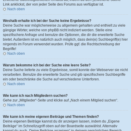
Link anklickst, der von jeder Seite des Forums aus verfügbar ist.
Nach oben
Weshalb erhalte ich bei der Suche keine Ergebnisse?
Deine Suche war möglicherweise zu allgemein gehalten und enthielt zu viele
gängige Wörter, welche von phpBB nicht indiziert werden. Stelle eine
spezifischere Anfrage und benutze die Optionen, die dir die erweiterte Suche
bietet. Außerdem ist es natürlich auch möglich, dass dein(e) Suchbegriff(e) hier
nirgends im Forum verwendet wurden. Prüfe ggf. die Rechtschreibung der
Begriffe!
Nach oben
Warum bekomme ich bei der Suche eine leere Seite?
Deine Suche lieferte zu viele Ergebnisse, somit konnte der Webserver sie nicht
verarbeiten. Benutze die erweiterte Suche und gib spezifischere Suchbegriffe
ein oder beschränke die Suche auf verschiedene Unterforen.
Nach oben
Wie kann ich nach Mitgliedern suchen?
Gehe zur „Mitglieder“-Seite und klicke auf „Nach einem Mitglied suchen“.
Nach oben
Wie kann ich meine eigenen Beiträge und Themen finden?
Deine eigenen Beiträge kannst du dir anzeigen lassen, indem du „Eigene
Beiträge“ im Schnellzugriff oben auf der Boardseite auswählst. Alternativ
kannst du auch „Deine Beiträge anzeigen“ in deinem persönlichen Bereich