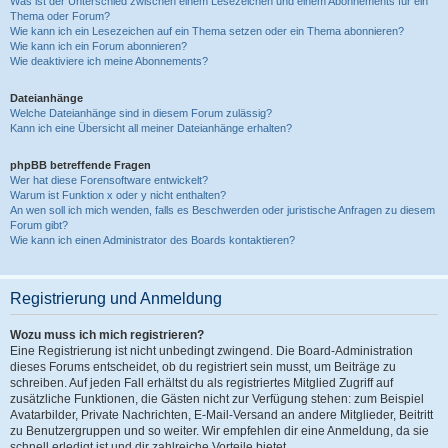
Was ist der Unterschied zwischen einem Lesezeichen und einem Abonnements für ein
Thema oder Forum?
Wie kann ich ein Lesezeichen auf ein Thema setzen oder ein Thema abonnieren?
Wie kann ich ein Forum abonnieren?
Wie deaktiviere ich meine Abonnements?
Dateianhänge
Welche Dateianhänge sind in diesem Forum zulässig?
Kann ich eine Übersicht all meiner Dateianhänge erhalten?
phpBB betreffende Fragen
Wer hat diese Forensoftware entwickelt?
Warum ist Funktion x oder y nicht enthalten?
An wen soll ich mich wenden, falls es Beschwerden oder juristische Anfragen zu diesem
Forum gibt?
Wie kann ich einen Administrator des Boards kontaktieren?
Registrierung und Anmeldung
Wozu muss ich mich registrieren?
Eine Registrierung ist nicht unbedingt zwingend. Die Board-Administration
dieses Forums entscheidet, ob du registriert sein musst, um Beiträge zu
schreiben. Auf jeden Fall erhältst du als registriertes Mitglied Zugriff auf
zusätzliche Funktionen, die Gästen nicht zur Verfügung stehen: zum Beispiel
Avatarbilder, Private Nachrichten, E-Mail-Versand an andere Mitglieder, Beitritt
zu Benutzergruppen und so weiter. Wir empfehlen dir eine Anmeldung, da sie
schnell erledigt ist und dir zahlreiche Vorteile bietet.