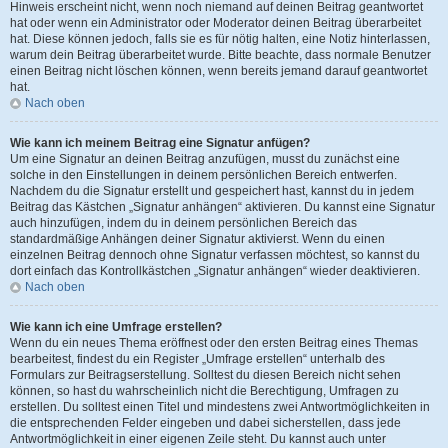
Hinweis erscheint nicht, wenn noch niemand auf deinen Beitrag geantwortet
hat oder wenn ein Administrator oder Moderator deinen Beitrag überarbeitet
hat. Diese können jedoch, falls sie es für nötig halten, eine Notiz hinterlassen,
warum dein Beitrag überarbeitet wurde. Bitte beachte, dass normale Benutzer
einen Beitrag nicht löschen können, wenn bereits jemand darauf geantwortet
hat.
Nach oben
Wie kann ich meinem Beitrag eine Signatur anfügen?
Um eine Signatur an deinen Beitrag anzufügen, musst du zunächst eine
solche in den Einstellungen in deinem persönlichen Bereich entwerfen.
Nachdem du die Signatur erstellt und gespeichert hast, kannst du in jedem
Beitrag das Kästchen „Signatur anhängen“ aktivieren. Du kannst eine Signatur
auch hinzufügen, indem du in deinem persönlichen Bereich das
standardmäßige Anhängen deiner Signatur aktivierst. Wenn du einen
einzelnen Beitrag dennoch ohne Signatur verfassen möchtest, so kannst du
dort einfach das Kontrollkästchen „Signatur anhängen“ wieder deaktivieren.
Nach oben
Wie kann ich eine Umfrage erstellen?
Wenn du ein neues Thema eröffnest oder den ersten Beitrag eines Themas
bearbeitest, findest du ein Register „Umfrage erstellen“ unterhalb des
Formulars zur Beitragserstellung. Solltest du diesen Bereich nicht sehen
können, so hast du wahrscheinlich nicht die Berechtigung, Umfragen zu
erstellen. Du solltest einen Titel und mindestens zwei Antwortmöglichkeiten in
die entsprechenden Felder eingeben und dabei sicherstellen, dass jede
Antwortmöglichkeit in einer eigenen Zeile steht. Du kannst auch unter