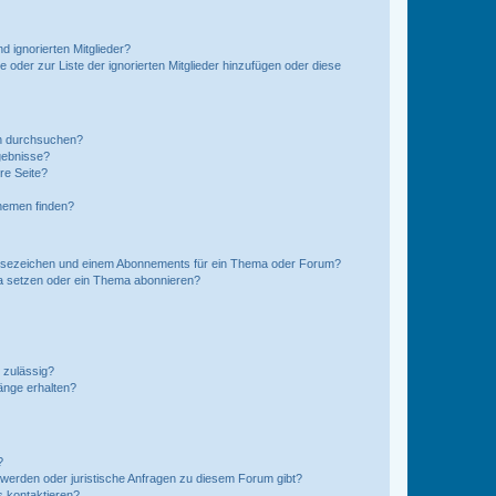
d ignorierten Mitglieder?
e oder zur Liste der ignorierten Mitglieder hinzufügen oder diese
en durchsuchen?
gebnisse?
re Seite?
hemen finden?
esezeichen und einem Abonnements für ein Thema oder Forum?
a setzen oder ein Thema abonnieren?
 zulässig?
hänge erhalten?
?
hwerden oder juristische Anfragen zu diesem Forum gibt?
s kontaktieren?