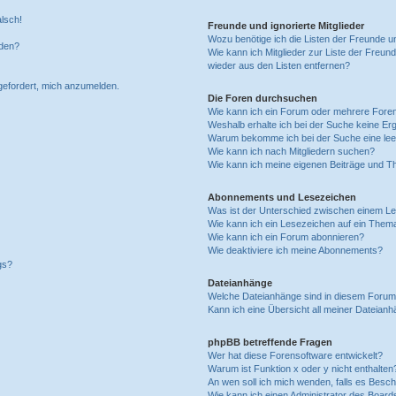
alsch!
Freunde und ignorierte Mitglieder
Wozu benötige ich die Listen der Freunde un
rden?
Wie kann ich Mitglieder zur Liste der Freund
wieder aus den Listen entfernen?
fgefordert, mich anzumelden.
Die Foren durchsuchen
Wie kann ich ein Forum oder mehrere For
Weshalb erhalte ich bei der Suche keine Er
Warum bekomme ich bei der Suche eine lee
Wie kann ich nach Mitgliedern suchen?
Wie kann ich meine eigenen Beiträge und T
Abonnements und Lesezeichen
Was ist der Unterschied zwischen einem L
Wie kann ich ein Lesezeichen auf ein Them
Wie kann ich ein Forum abonnieren?
Wie deaktiviere ich meine Abonnements?
gs?
Dateianhänge
Welche Dateianhänge sind in diesem Forum
Kann ich eine Übersicht all meiner Dateian
phpBB betreffende Fragen
Wer hat diese Forensoftware entwickelt?
Warum ist Funktion x oder y nicht enthalten
An wen soll ich mich wenden, falls es Besc
Wie kann ich einen Administrator des Board