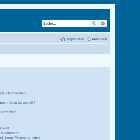
Registrieren
Anmelden
ete ich ihnen bei?
en farbig dargestellt?
tartseite?
icken!
 Nachrichten!
ed dieses Forums erhalten!