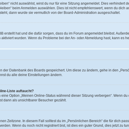
en“ nicht auswählst, wirst du nur für eine Sitzung angemeldet. Dies verhindert 
leiben“ beim Anmelden auswählen. Dies ist nicht empfehlenswert, wenn du dich an
 steht, dann wurde sie vermutlich von der Board-Administration ausgeschaltet.
BB erstellt hat und die dafür sorgen, dass du im Forum angemeldet bleibst. Außer
n aktiviert wurden. Wenn du Probleme bei der An- oder Abmeldung hast, kann es he
n in der Datenbank des Boards gespeichert. Um diese zu ändern, gehe in den „Persö
nst du alle deine Einstellungen ändern.
ine-Liste auftaucht?
n eine Option „Meinen Online-Status während dieser Sitzung verbergen“. Wenn du d
st dann als unsichtbarer Besucher gezählt.
en Zeitzone. In diesem Fall solltest du im „Persönlichen Bereich“ die für dich passe
den. Wenn du noch nicht registriert bist, ist dies ein guter Grund, dies jetzt zu tun