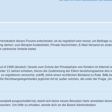
istration dieses Forums entscheidet, ob du registriert sein musst, um Beiträge zu s
ung stehen: zum Beispiel Avatarbilder, Private Nachrichten, E-Mail-Versand an ander
 zahlreiche Vorteile bietet.
t of 1998 (deutsch: Gesetz zum Schutz der Privatsphäre von Kindern im Internet vo
unter 13 Jahren erheben, hierzu die Zustimmung der Eltern beziehungsweise des o
h zu registrieren versuchst, zutrifft, ziehe einen rechtlichen Beistand zu Rate. Bit
für Rechtsangelegenheiten jeglicher Art ist; außer solchen, die unter der Frage „
.
g komplett ausgeschaltet hat, damit sich keine neuen Benutzer mehr anmelden könn
 wurden. Um Hilfe zu erhalten, wende dich an die Board-Administration.