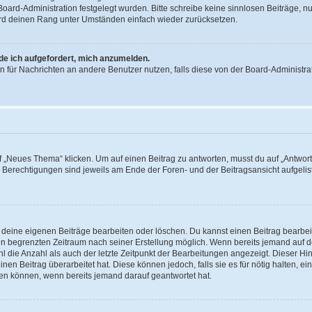
 Board-Administration festgelegt wurden. Bitte schreibe keine sinnlosen Beiträge
wird deinen Rang unter Umständen einfach wieder zurücksetzen.
rde ich aufgefordert, mich anzumelden.
ion für Nachrichten an andere Benutzer nutzen, falls diese von der Board-Administ
„Neues Thema“ klicken. Um auf einen Beitrag zu antworten, musst du auf „Antworte
e Berechtigungen sind jeweils am Ende der Foren- und der Beitragsansicht aufgeliste
r deine eigenen Beiträge bearbeiten oder löschen. Du kannst einen Beitrag bearbe
inen begrenzten Zeitraum nach seiner Erstellung möglich. Wenn bereits jemand auf de
 die Anzahl als auch der letzte Zeitpunkt der Bearbeitungen angezeigt. Dieser Hi
en Beitrag überarbeitet hat. Diese können jedoch, falls sie es für nötig halten, ei
hen können, wenn bereits jemand darauf geantwortet hat.