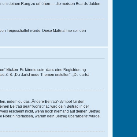
, nur um deinen Rang zu erhöhen — die meisten Boards dulden
ration freigeschaltet wurde. Diese Maßnahme soll den
n“ klicken. Es könnte sein, dass eine Registrierung
t. Z. B. „Du darfst neue Themen erstellen“, „Du darfst
iten, indem du das „Ändere Beitrag“-Symbol für den
inen Beitrag geantwortet hat, wird dein Beitrag in der
nweis erscheint nicht, wenn noch niemand auf deinen Beitrag
ne Notiz hinterlassen, warum dein Beitrag überarbeitet wurde.