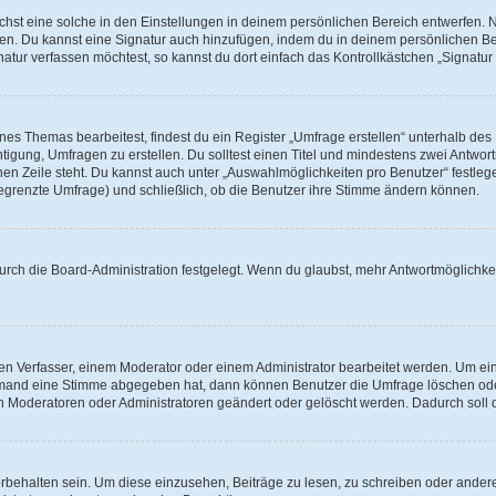
st eine solche in den Einstellungen in deinem persönlichen Bereich entwerfen. Na
eren. Du kannst eine Signatur auch hinzufügen, indem du in deinem persönlichen 
atur verfassen möchtest, so kannst du dort einfach das Kontrollkästchen „Signatu
s Themas bearbeitest, findest du ein Register „Umfrage erstellen“ unterhalb des F
htigung, Umfragen zu erstellen. Du solltest einen Titel und mindestens zwei Antwo
genen Zeile steht. Du kannst auch unter „Auswahlmöglichkeiten pro Benutzer“ festl
unbegrenzte Umfrage) und schließlich, ob die Benutzer ihre Stimme ändern können.
rch die Board-Administration festgelegt. Wenn du glaubst, mehr Antwortmöglichkei
n Verfasser, einem Moderator oder einem Administrator bearbeitet werden. Um ein
emand eine Stimme abgegeben hat, dann können Benutzer die Umfrage löschen oder 
 Moderatoren oder Administratoren geändert oder gelöscht werden. Dadurch soll 
ehalten sein. Um diese einzusehen, Beiträge zu lesen, zu schreiben oder ander