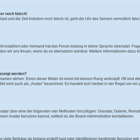
mer noch falsch!
t hast und die Zeit trotzdem noch falsch ist, geht die Uhr des Servers vermutlich fal
t installiert oder niemand hat das Forum bislang in deine Sprache übersetzt. Frag
, würden wir uns freuen, wenn du es übersetzen würdest. Weitere Informationen dazu
gezeigt werden?
amen stehen. Eines dieser Bilder ist meist mit deinem Rang verknüpft: Oft sind di
ld wird auch als „Avatar“ bezeichnet. Es handelt sich hierbei in der Regel um ein
 Avatar über eine der folgenden vier Methoden hinzufügen: Gravatar, Galerie, Rem
en Avatar benutzen kannst, solltest du die Board-Administration kontaktieren.
viele Beiträge du bislang erstellt hast oder identifizieren bestimmte Benutzer w