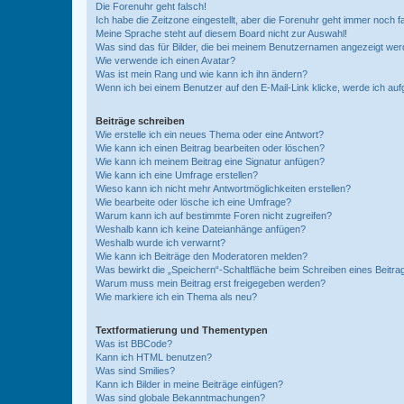
Die Forenuhr geht falsch!
Ich habe die Zeitzone eingestellt, aber die Forenuhr geht immer noch f
Meine Sprache steht auf diesem Board nicht zur Auswahl!
Was sind das für Bilder, die bei meinem Benutzernamen angezeigt we
Wie verwende ich einen Avatar?
Was ist mein Rang und wie kann ich ihn ändern?
Wenn ich bei einem Benutzer auf den E-Mail-Link klicke, werde ich au
Beiträge schreiben
Wie erstelle ich ein neues Thema oder eine Antwort?
Wie kann ich einen Beitrag bearbeiten oder löschen?
Wie kann ich meinem Beitrag eine Signatur anfügen?
Wie kann ich eine Umfrage erstellen?
Wieso kann ich nicht mehr Antwortmöglichkeiten erstellen?
Wie bearbeite oder lösche ich eine Umfrage?
Warum kann ich auf bestimmte Foren nicht zugreifen?
Weshalb kann ich keine Dateianhänge anfügen?
Weshalb wurde ich verwarnt?
Wie kann ich Beiträge den Moderatoren melden?
Was bewirkt die „Speichern“-Schaltfläche beim Schreiben eines Beitra
Warum muss mein Beitrag erst freigegeben werden?
Wie markiere ich ein Thema als neu?
Textformatierung und Thementypen
Was ist BBCode?
Kann ich HTML benutzen?
Was sind Smilies?
Kann ich Bilder in meine Beiträge einfügen?
Was sind globale Bekanntmachungen?