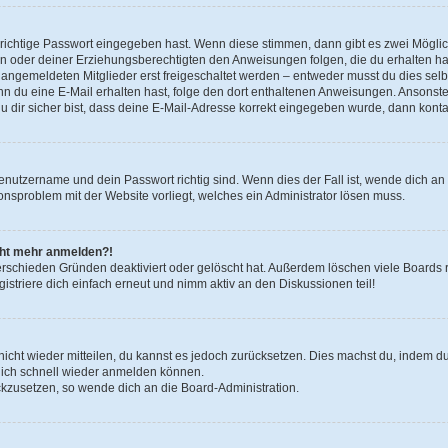
 richtige Passwort eingegeben hast. Wenn diese stimmen, dann gibt es zwei Mögl
tern oder deiner Erziehungsberechtigten den Anweisungen folgen, die du erhalten ha
u angemeldeten Mitglieder erst freigeschaltet werden – entweder musst du dies selbs
. Wenn du eine E-Mail erhalten hast, folge den dort enthaltenen Anweisungen. Ansons
 dir sicher bist, dass deine E-Mail-Adresse korrekt eingegeben wurde, dann kontak
Benutzername und dein Passwort richtig sind. Wenn dies der Fall ist, wende dich a
ionsproblem mit der Website vorliegt, welches ein Administrator lösen muss.
icht mehr anmelden?!
erschieden Gründen deaktiviert oder gelöscht hat. Außerdem löschen viele Boards r
triere dich einfach erneut und nimm aktiv an den Diskussionen teil!
 nicht wieder mitteilen, du kannst es jedoch zurücksetzen. Dies machst du, indem 
 dich schnell wieder anmelden können.
ückzusetzen, so wende dich an die Board-Administration.