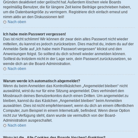
Gründen deaktiviert oder gelöscht hat. Außerdem löschen viele Boards
regelmäßig Benutzer, die für längere Zeit keine Beiträge geschrieben haben,
um die Datenbankgröße zu verringern. Registriere dich einfach erneut und
nimm aktiv an den Diskussionen teil!
Nach oben
Ich habe mein Passwort vergessen!
Das ist nicht schlimm! Wir können dir zwar dein altes Passwort nicht wieder
mitteilen, du kannst es jedoch zurücksetzen. Dies machst du, indem du auf der
Anmelde-Seite auf „Ich habe mein Passwort vergessen“ klickst und den
Anweisungen folgst. So solltest du dich schnell wieder anmelden können.
Solltest du trotzdem nicht in der Lage sein, dein Passwort zurückzusetzen, so
wende dich an die Board-Administration.
Nach oben
Warum werde ich automatisch abgemeldet?
Wenn du beim Anmelden das Kontrollkästchen „Angemeldet bleiben“ nicht
auswählst, wirst du nur für eine Sitzung angemeldet. Dies verhindert den
Missbrauch deines Benutzerkontos durch einen Dritten. Um angemeldet zu
bleiben, kannst du das Kästchen „Angemeldet bleiben“ beim Anmelden
auswählen. Dies ist nicht empfehlenswert, wenn du dich an einem öffentlichen
Computer, zum Beispiel in einem Internetcafé, befindest. Wenn diese Option
nicht zur Verfügung steht, dann wurde sie vermutlich von der Board-
Administration ausgeschaltet.
Nach oben
Wozu ist die „Alle Cookies des Boards löschen“-Funktion?