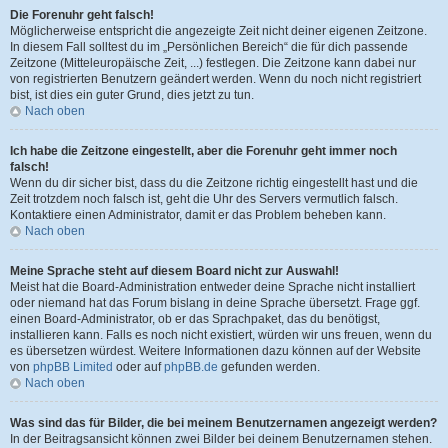
Die Forenuhr geht falsch!
Möglicherweise entspricht die angezeigte Zeit nicht deiner eigenen Zeitzone.
In diesem Fall solltest du im „Persönlichen Bereich“ die für dich passende
Zeitzone (Mitteleuropäische Zeit, ...) festlegen. Die Zeitzone kann dabei nur
von registrierten Benutzern geändert werden. Wenn du noch nicht registriert
bist, ist dies ein guter Grund, dies jetzt zu tun.
Nach oben
Ich habe die Zeitzone eingestellt, aber die Forenuhr geht immer noch
falsch!
Wenn du dir sicher bist, dass du die Zeitzone richtig eingestellt hast und die
Zeit trotzdem noch falsch ist, geht die Uhr des Servers vermutlich falsch.
Kontaktiere einen Administrator, damit er das Problem beheben kann.
Nach oben
Meine Sprache steht auf diesem Board nicht zur Auswahl!
Meist hat die Board-Administration entweder deine Sprache nicht installiert
oder niemand hat das Forum bislang in deine Sprache übersetzt. Frage ggf.
einen Board-Administrator, ob er das Sprachpaket, das du benötigst,
installieren kann. Falls es noch nicht existiert, würden wir uns freuen, wenn du
es übersetzen würdest. Weitere Informationen dazu können auf der Website
von
phpBB Limited
oder auf
phpBB.de
gefunden werden.
Nach oben
Was sind das für Bilder, die bei meinem Benutzernamen angezeigt werden?
In der Beitragsansicht können zwei Bilder bei deinem Benutzernamen stehen.