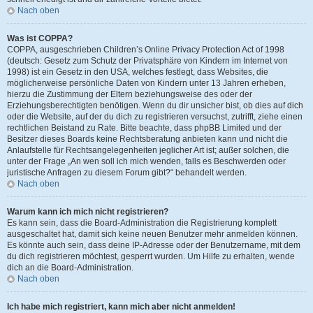
Nach oben
Was ist COPPA?
COPPA, ausgeschrieben Children’s Online Privacy Protection Act of 1998
(deutsch: Gesetz zum Schutz der Privatsphäre von Kindern im Internet von
1998) ist ein Gesetz in den USA, welches festlegt, dass Websites, die
möglicherweise persönliche Daten von Kindern unter 13 Jahren erheben,
hierzu die Zustimmung der Eltern beziehungsweise des oder der
Erziehungsberechtigten benötigen. Wenn du dir unsicher bist, ob dies auf dich
oder die Website, auf der du dich zu registrieren versuchst, zutrifft, ziehe einen
rechtlichen Beistand zu Rate. Bitte beachte, dass phpBB Limited und der
Besitzer dieses Boards keine Rechtsberatung anbieten kann und nicht die
Anlaufstelle für Rechtsangelegenheiten jeglicher Art ist; außer solchen, die
unter der Frage „An wen soll ich mich wenden, falls es Beschwerden oder
juristische Anfragen zu diesem Forum gibt?“ behandelt werden.
Nach oben
Warum kann ich mich nicht registrieren?
Es kann sein, dass die Board-Administration die Registrierung komplett
ausgeschaltet hat, damit sich keine neuen Benutzer mehr anmelden können.
Es könnte auch sein, dass deine IP-Adresse oder der Benutzername, mit dem
du dich registrieren möchtest, gesperrt wurden. Um Hilfe zu erhalten, wende
dich an die Board-Administration.
Nach oben
Ich habe mich registriert, kann mich aber nicht anmelden!