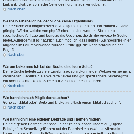
Link anklickst, der von jeder Seite des Forums aus verfügbar ist.
Nach oben
Weshalb erhalte ich bei der Suche keine Ergebnisse?
Deine Suche war möglicherweise zu allgemein gehalten und enthielt zu viele
gängige Wörter, welche von phpBB nicht indiziert werden. Stelle eine
spezifischere Anfrage und benutze die Optionen, die dir die erweiterte Suche
bietet. Außerdem ist es natürlich auch möglich, dass dein(e) Suchbegriff(e) hier
nirgends im Forum verwendet wurden. Prüfe ggf. die Rechtschreibung der
Begriffe!
Nach oben
Warum bekomme ich bei der Suche eine leere Seite?
Deine Suche lieferte zu viele Ergebnisse, somit konnte der Webserver sie nicht
verarbeiten. Benutze die erweiterte Suche und gib spezifischere Suchbegriffe
ein oder beschränke die Suche auf verschiedene Unterforen.
Nach oben
Wie kann ich nach Mitgliedern suchen?
Gehe zur „Mitglieder“-Seite und klicke auf „Nach einem Mitglied suchen“.
Nach oben
Wie kann ich meine eigenen Beiträge und Themen finden?
Deine eigenen Beiträge kannst du dir anzeigen lassen, indem du „Eigene
Beiträge“ im Schnellzugriff oben auf der Boardseite auswählst. Alternativ
kannst du auch „Deine Beiträge anzeigen“ in deinem persönlichen Bereich