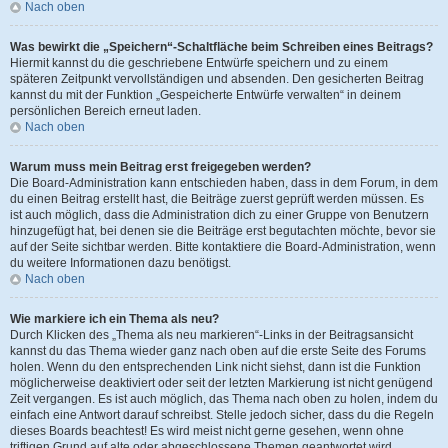
Nach oben
Was bewirkt die „Speichern“-Schaltfläche beim Schreiben eines Beitrags?
Hiermit kannst du die geschriebene Entwürfe speichern und zu einem
späteren Zeitpunkt vervollständigen und absenden. Den gesicherten Beitrag
kannst du mit der Funktion „Gespeicherte Entwürfe verwalten“ in deinem
persönlichen Bereich erneut laden.
Nach oben
Warum muss mein Beitrag erst freigegeben werden?
Die Board-Administration kann entschieden haben, dass in dem Forum, in dem
du einen Beitrag erstellt hast, die Beiträge zuerst geprüft werden müssen. Es
ist auch möglich, dass die Administration dich zu einer Gruppe von Benutzern
hinzugefügt hat, bei denen sie die Beiträge erst begutachten möchte, bevor sie
auf der Seite sichtbar werden. Bitte kontaktiere die Board-Administration, wenn
du weitere Informationen dazu benötigst.
Nach oben
Wie markiere ich ein Thema als neu?
Durch Klicken des „Thema als neu markieren“-Links in der Beitragsansicht
kannst du das Thema wieder ganz nach oben auf die erste Seite des Forums
holen. Wenn du den entsprechenden Link nicht siehst, dann ist die Funktion
möglicherweise deaktiviert oder seit der letzten Markierung ist nicht genügend
Zeit vergangen. Es ist auch möglich, das Thema nach oben zu holen, indem du
einfach eine Antwort darauf schreibst. Stelle jedoch sicher, dass du die Regeln
dieses Boards beachtest! Es wird meist nicht gerne gesehen, wenn ohne
triftigen Grund auf alte oder abgeschlossene Themen geantwortet wird.