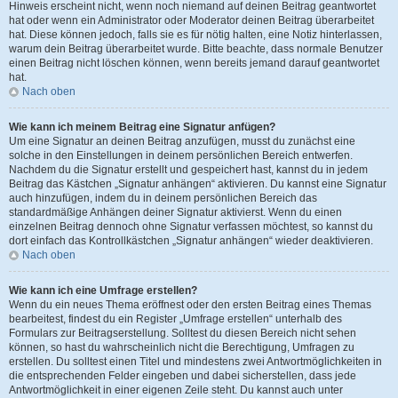
Hinweis erscheint nicht, wenn noch niemand auf deinen Beitrag geantwortet
hat oder wenn ein Administrator oder Moderator deinen Beitrag überarbeitet
hat. Diese können jedoch, falls sie es für nötig halten, eine Notiz hinterlassen,
warum dein Beitrag überarbeitet wurde. Bitte beachte, dass normale Benutzer
einen Beitrag nicht löschen können, wenn bereits jemand darauf geantwortet
hat.
Nach oben
Wie kann ich meinem Beitrag eine Signatur anfügen?
Um eine Signatur an deinen Beitrag anzufügen, musst du zunächst eine
solche in den Einstellungen in deinem persönlichen Bereich entwerfen.
Nachdem du die Signatur erstellt und gespeichert hast, kannst du in jedem
Beitrag das Kästchen „Signatur anhängen“ aktivieren. Du kannst eine Signatur
auch hinzufügen, indem du in deinem persönlichen Bereich das
standardmäßige Anhängen deiner Signatur aktivierst. Wenn du einen
einzelnen Beitrag dennoch ohne Signatur verfassen möchtest, so kannst du
dort einfach das Kontrollkästchen „Signatur anhängen“ wieder deaktivieren.
Nach oben
Wie kann ich eine Umfrage erstellen?
Wenn du ein neues Thema eröffnest oder den ersten Beitrag eines Themas
bearbeitest, findest du ein Register „Umfrage erstellen“ unterhalb des
Formulars zur Beitragserstellung. Solltest du diesen Bereich nicht sehen
können, so hast du wahrscheinlich nicht die Berechtigung, Umfragen zu
erstellen. Du solltest einen Titel und mindestens zwei Antwortmöglichkeiten in
die entsprechenden Felder eingeben und dabei sicherstellen, dass jede
Antwortmöglichkeit in einer eigenen Zeile steht. Du kannst auch unter