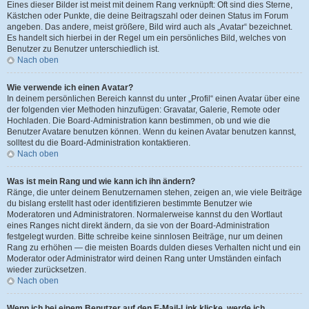
Eines dieser Bilder ist meist mit deinem Rang verknüpft: Oft sind dies Sterne,
Kästchen oder Punkte, die deine Beitragszahl oder deinen Status im Forum
angeben. Das andere, meist größere, Bild wird auch als „Avatar“ bezeichnet.
Es handelt sich hierbei in der Regel um ein persönliches Bild, welches von
Benutzer zu Benutzer unterschiedlich ist.
Nach oben
Wie verwende ich einen Avatar?
In deinem persönlichen Bereich kannst du unter „Profil“ einen Avatar über eine
der folgenden vier Methoden hinzufügen: Gravatar, Galerie, Remote oder
Hochladen. Die Board-Administration kann bestimmen, ob und wie die
Benutzer Avatare benutzen können. Wenn du keinen Avatar benutzen kannst,
solltest du die Board-Administration kontaktieren.
Nach oben
Was ist mein Rang und wie kann ich ihn ändern?
Ränge, die unter deinem Benutzernamen stehen, zeigen an, wie viele Beiträge
du bislang erstellt hast oder identifizieren bestimmte Benutzer wie
Moderatoren und Administratoren. Normalerweise kannst du den Wortlaut
eines Ranges nicht direkt ändern, da sie von der Board-Administration
festgelegt wurden. Bitte schreibe keine sinnlosen Beiträge, nur um deinen
Rang zu erhöhen — die meisten Boards dulden dieses Verhalten nicht und ein
Moderator oder Administrator wird deinen Rang unter Umständen einfach
wieder zurücksetzen.
Nach oben
Wenn ich bei einem Benutzer auf den E-Mail-Link klicke, werde ich