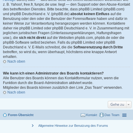
z. B. Yahoo!, free.fr, funpic.de usw. liegt — den Support oder den Abuse-Kontakt
des betreffenden Dienstes. Bitte beachte, dass phpBB Limited (phpBB.com)
und phpBB Deutschland e. V. (phpBB.de)
absolut keinen Einfluss
auf die
Benutzung oder den oder die Benutzer der Forensoftware haben und dafür in
keiner Weise zur Verantwortung herangezogen werden können. Kontaktiere
daher nie phpBB Limited oder phpBB Deutschland e. V. in Zusammenhang mit
jeglichen juristischen Fragen (Unterlassungserklärungen, Haftungsfragen
usw.), die
sich nicht direkt
auf die Websiten phpbb.com, phpbb.de oder die
phpBB-Software selbst beziehen. Falls du phpBB Limited oder phpBB
Deutschland e. V. E-Mails schreibst, die die
Softwarenutzung durch Dritte
betreffen, so wirst du, wenn überhaupt, höchstens eine knappe Antwort
erhalten.
Nach oben
Wie kann ich einen Administrator des Boards kontaktieren?
Alle Benutzer des Boards können das Kontaktformular nutzen, wenn die
Funktion durch die Board-Administration aktiviert wurde.
Mitglieder des Boards können zusätzlich den Link „Das Team“ verwenden.
Nach oben
Gehe zu
Foren-Übersicht
Kontakt
Das Team
chevron_right
Allgemeine Hinweise zur Benutzung des Forums