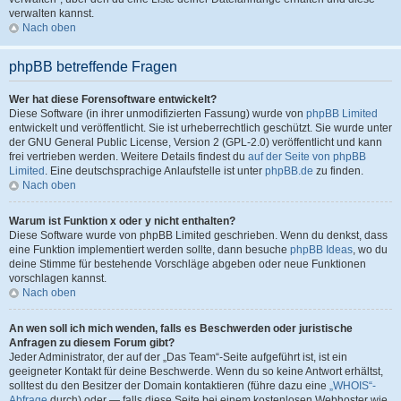
verwalten kannst.
Nach oben
phpBB betreffende Fragen
Wer hat diese Forensoftware entwickelt?
Diese Software (in ihrer unmodifizierten Fassung) wurde von
phpBB Limited
entwickelt und veröffentlicht. Sie ist urheberrechtlich geschützt. Sie wurde unter
der GNU General Public License, Version 2 (GPL-2.0) veröffentlicht und kann
frei vertrieben werden. Weitere Details findest du
auf der Seite von phpBB
Limited
. Eine deutschsprachige Anlaufstelle ist unter
phpBB.de
zu finden.
Nach oben
Warum ist Funktion x oder y nicht enthalten?
Diese Software wurde von phpBB Limited geschrieben. Wenn du denkst, dass
eine Funktion implementiert werden sollte, dann besuche
phpBB Ideas
, wo du
deine Stimme für bestehende Vorschläge abgeben oder neue Funktionen
vorschlagen kannst.
Nach oben
An wen soll ich mich wenden, falls es Beschwerden oder juristische
Anfragen zu diesem Forum gibt?
Jeder Administrator, der auf der „Das Team“-Seite aufgeführt ist, ist ein
geeigneter Kontakt für deine Beschwerde. Wenn du so keine Antwort erhältst,
solltest du den Besitzer der Domain kontaktieren (führe dazu eine
„WHOIS“-
Abfrage
durch) oder — falls diese Seite bei einem kostenlosen Webhoster wie