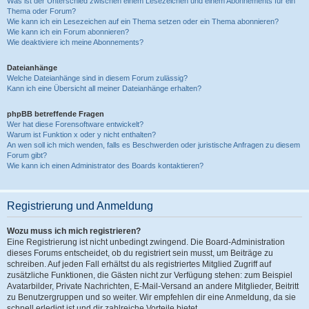
Was ist der Unterschied zwischen einem Lesezeichen und einem Abonnements für ein
Thema oder Forum?
Wie kann ich ein Lesezeichen auf ein Thema setzen oder ein Thema abonnieren?
Wie kann ich ein Forum abonnieren?
Wie deaktiviere ich meine Abonnements?
Dateianhänge
Welche Dateianhänge sind in diesem Forum zulässig?
Kann ich eine Übersicht all meiner Dateianhänge erhalten?
phpBB betreffende Fragen
Wer hat diese Forensoftware entwickelt?
Warum ist Funktion x oder y nicht enthalten?
An wen soll ich mich wenden, falls es Beschwerden oder juristische Anfragen zu diesem
Forum gibt?
Wie kann ich einen Administrator des Boards kontaktieren?
Registrierung und Anmeldung
Wozu muss ich mich registrieren?
Eine Registrierung ist nicht unbedingt zwingend. Die Board-Administration
dieses Forums entscheidet, ob du registriert sein musst, um Beiträge zu
schreiben. Auf jeden Fall erhältst du als registriertes Mitglied Zugriff auf
zusätzliche Funktionen, die Gästen nicht zur Verfügung stehen: zum Beispiel
Avatarbilder, Private Nachrichten, E-Mail-Versand an andere Mitglieder, Beitritt
zu Benutzergruppen und so weiter. Wir empfehlen dir eine Anmeldung, da sie
schnell erledigt ist und dir zahlreiche Vorteile bietet.