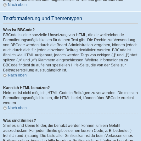
Nach oben
Textformatierung und Thementypen
Was ist BBCode?
BBCode ist eine spezielle Umsetzung von HTML, die dir weitreichende
Formatierungsmöglichkeiten für deinen Text gibt. Die Rechte zur Verwendung
von BBCode werden durch die Board-Administration vergeben, können jedoch
auch durch dich für jeden einzelnen Beitrag deaktiviert werden. BBCode ist
ähnlich wie HTML aufgebaut, jedoch werden Tags von eckigen („[“ und „]“) statt
spitzen („<“ und „>“) Klammern eingeschlossen. Weitere Informationen zu
BBCode findest du auf einer speziellen Hilfe-Seite, die von der Seite zur
Beitragserstellung aus zugänglich ist.
Nach oben
Kann ich HTML benutzen?
Nein, es ist nicht möglich, HTML-Code in Beiträgen zu verwenden. Die meisten
Formatierungsmöglichkeiten, die HTML bietet, können über BBCode erreicht
werden.
Nach oben
Was sind Smilies?
Smilies sind kleine Bilder, die benutzt werden können, um ein Gefühl
auszudrücken. Für jeden Smilie gibt es einen kurzen Code, z. B. bedeutet :)
fröhlich und :( traurig. Die Liste aller Smilies kannst du beim Verfassen eines
Beitrags sehen. Versuche bitte trotzdem, Smilies nicht zu häufig zu benutzen,