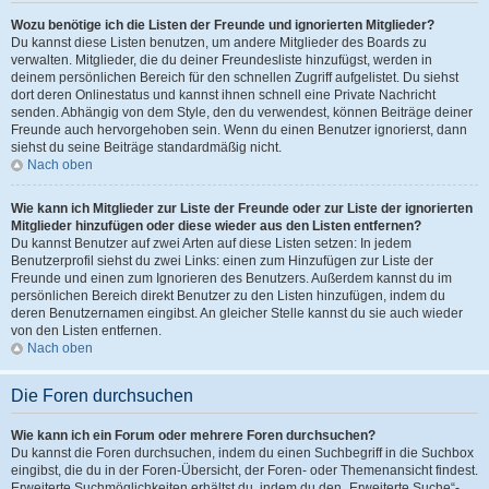
Wozu benötige ich die Listen der Freunde und ignorierten Mitglieder?
Du kannst diese Listen benutzen, um andere Mitglieder des Boards zu
verwalten. Mitglieder, die du deiner Freundesliste hinzufügst, werden in
deinem persönlichen Bereich für den schnellen Zugriff aufgelistet. Du siehst
dort deren Onlinestatus und kannst ihnen schnell eine Private Nachricht
senden. Abhängig von dem Style, den du verwendest, können Beiträge deiner
Freunde auch hervorgehoben sein. Wenn du einen Benutzer ignorierst, dann
siehst du seine Beiträge standardmäßig nicht.
Nach oben
Wie kann ich Mitglieder zur Liste der Freunde oder zur Liste der ignorierten
Mitglieder hinzufügen oder diese wieder aus den Listen entfernen?
Du kannst Benutzer auf zwei Arten auf diese Listen setzen: In jedem
Benutzerprofil siehst du zwei Links: einen zum Hinzufügen zur Liste der
Freunde und einen zum Ignorieren des Benutzers. Außerdem kannst du im
persönlichen Bereich direkt Benutzer zu den Listen hinzufügen, indem du
deren Benutzernamen eingibst. An gleicher Stelle kannst du sie auch wieder
von den Listen entfernen.
Nach oben
Die Foren durchsuchen
Wie kann ich ein Forum oder mehrere Foren durchsuchen?
Du kannst die Foren durchsuchen, indem du einen Suchbegriff in die Suchbox
eingibst, die du in der Foren-Übersicht, der Foren- oder Themenansicht findest.
Erweiterte Suchmöglichkeiten erhältst du, indem du den „Erweiterte Suche“-