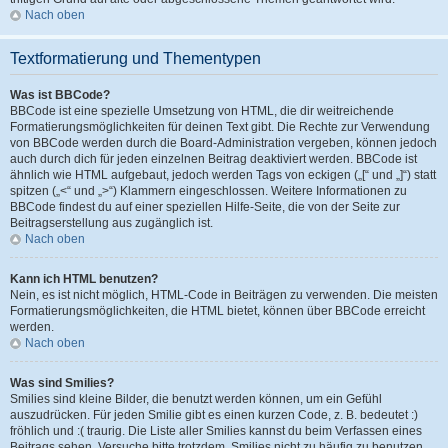
Nach oben
Textformatierung und Thementypen
Was ist BBCode?
BBCode ist eine spezielle Umsetzung von HTML, die dir weitreichende
Formatierungsmöglichkeiten für deinen Text gibt. Die Rechte zur Verwendung
von BBCode werden durch die Board-Administration vergeben, können jedoch
auch durch dich für jeden einzelnen Beitrag deaktiviert werden. BBCode ist
ähnlich wie HTML aufgebaut, jedoch werden Tags von eckigen („[“ und „]“) statt
spitzen („<“ und „>“) Klammern eingeschlossen. Weitere Informationen zu
BBCode findest du auf einer speziellen Hilfe-Seite, die von der Seite zur
Beitragserstellung aus zugänglich ist.
Nach oben
Kann ich HTML benutzen?
Nein, es ist nicht möglich, HTML-Code in Beiträgen zu verwenden. Die meisten
Formatierungsmöglichkeiten, die HTML bietet, können über BBCode erreicht
werden.
Nach oben
Was sind Smilies?
Smilies sind kleine Bilder, die benutzt werden können, um ein Gefühl
auszudrücken. Für jeden Smilie gibt es einen kurzen Code, z. B. bedeutet :)
fröhlich und :( traurig. Die Liste aller Smilies kannst du beim Verfassen eines
Beitrags sehen. Versuche bitte trotzdem, Smilies nicht zu häufig zu benutzen,