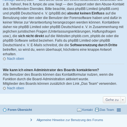
z. B. Yahoo!, free.fr, funpic.de usw. liegt — den Support oder den Abuse-Kontakt
des betreffenden Dienstes. Bitte beachte, dass phpBB Limited (phpBB.com)
und phpBB Deutschland e. V. (phpBB.de)
absolut keinen Einfluss
auf die
Benutzung oder den oder die Benutzer der Forensoftware haben und dafür in
keiner Weise zur Verantwortung herangezogen werden können. Kontaktiere
daher nie phpBB Limited oder phpBB Deutschland e. V. in Zusammenhang mit
jeglichen juristischen Fragen (Unterlassungserklärungen, Haftungsfragen
usw.), die
sich nicht direkt
auf die Websiten phpbb.com, phpbb.de oder die
phpBB-Software selbst beziehen. Falls du phpBB Limited oder phpBB
Deutschland e. V. E-Mails schreibst, die die
Softwarenutzung durch Dritte
betreffen, so wirst du, wenn überhaupt, höchstens eine knappe Antwort
erhalten.
Nach oben
Wie kann ich einen Administrator des Boards kontaktieren?
Alle Benutzer des Boards können das Kontaktformular nutzen, wenn die
Funktion durch die Board-Administration aktiviert wurde.
Mitglieder des Boards können zusätzlich den Link „Das Team“ verwenden.
Nach oben
Gehe zu
Foren-Übersicht
Kontakt
Das Team
chevron_right
Allgemeine Hinweise zur Benutzung des Forums