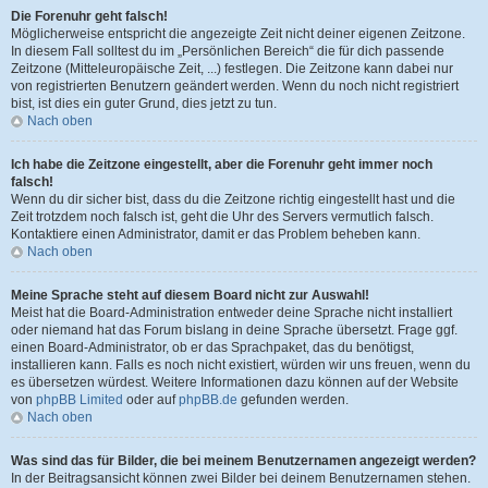
Die Forenuhr geht falsch!
Möglicherweise entspricht die angezeigte Zeit nicht deiner eigenen Zeitzone.
In diesem Fall solltest du im „Persönlichen Bereich“ die für dich passende
Zeitzone (Mitteleuropäische Zeit, ...) festlegen. Die Zeitzone kann dabei nur
von registrierten Benutzern geändert werden. Wenn du noch nicht registriert
bist, ist dies ein guter Grund, dies jetzt zu tun.
Nach oben
Ich habe die Zeitzone eingestellt, aber die Forenuhr geht immer noch
falsch!
Wenn du dir sicher bist, dass du die Zeitzone richtig eingestellt hast und die
Zeit trotzdem noch falsch ist, geht die Uhr des Servers vermutlich falsch.
Kontaktiere einen Administrator, damit er das Problem beheben kann.
Nach oben
Meine Sprache steht auf diesem Board nicht zur Auswahl!
Meist hat die Board-Administration entweder deine Sprache nicht installiert
oder niemand hat das Forum bislang in deine Sprache übersetzt. Frage ggf.
einen Board-Administrator, ob er das Sprachpaket, das du benötigst,
installieren kann. Falls es noch nicht existiert, würden wir uns freuen, wenn du
es übersetzen würdest. Weitere Informationen dazu können auf der Website
von
phpBB Limited
oder auf
phpBB.de
gefunden werden.
Nach oben
Was sind das für Bilder, die bei meinem Benutzernamen angezeigt werden?
In der Beitragsansicht können zwei Bilder bei deinem Benutzernamen stehen.