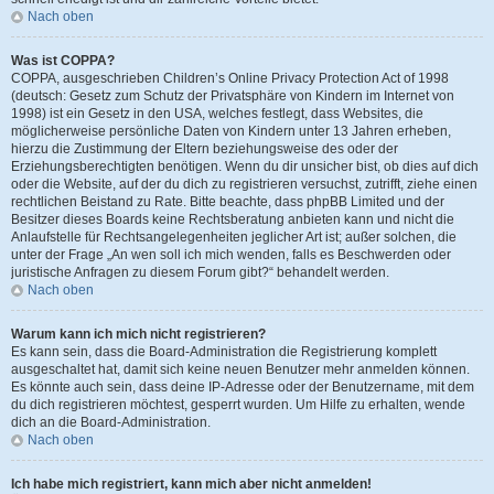
Nach oben
Was ist COPPA?
COPPA, ausgeschrieben Children’s Online Privacy Protection Act of 1998
(deutsch: Gesetz zum Schutz der Privatsphäre von Kindern im Internet von
1998) ist ein Gesetz in den USA, welches festlegt, dass Websites, die
möglicherweise persönliche Daten von Kindern unter 13 Jahren erheben,
hierzu die Zustimmung der Eltern beziehungsweise des oder der
Erziehungsberechtigten benötigen. Wenn du dir unsicher bist, ob dies auf dich
oder die Website, auf der du dich zu registrieren versuchst, zutrifft, ziehe einen
rechtlichen Beistand zu Rate. Bitte beachte, dass phpBB Limited und der
Besitzer dieses Boards keine Rechtsberatung anbieten kann und nicht die
Anlaufstelle für Rechtsangelegenheiten jeglicher Art ist; außer solchen, die
unter der Frage „An wen soll ich mich wenden, falls es Beschwerden oder
juristische Anfragen zu diesem Forum gibt?“ behandelt werden.
Nach oben
Warum kann ich mich nicht registrieren?
Es kann sein, dass die Board-Administration die Registrierung komplett
ausgeschaltet hat, damit sich keine neuen Benutzer mehr anmelden können.
Es könnte auch sein, dass deine IP-Adresse oder der Benutzername, mit dem
du dich registrieren möchtest, gesperrt wurden. Um Hilfe zu erhalten, wende
dich an die Board-Administration.
Nach oben
Ich habe mich registriert, kann mich aber nicht anmelden!