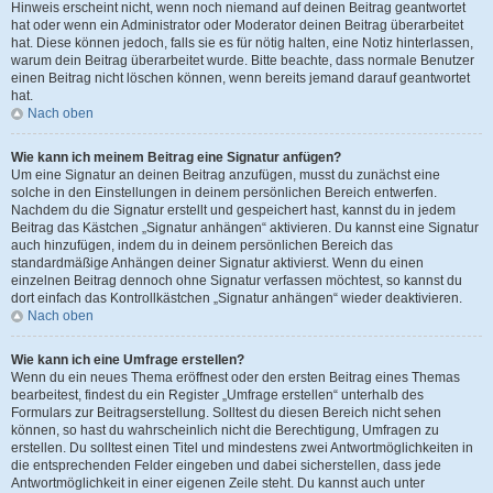
Hinweis erscheint nicht, wenn noch niemand auf deinen Beitrag geantwortet
hat oder wenn ein Administrator oder Moderator deinen Beitrag überarbeitet
hat. Diese können jedoch, falls sie es für nötig halten, eine Notiz hinterlassen,
warum dein Beitrag überarbeitet wurde. Bitte beachte, dass normale Benutzer
einen Beitrag nicht löschen können, wenn bereits jemand darauf geantwortet
hat.
Nach oben
Wie kann ich meinem Beitrag eine Signatur anfügen?
Um eine Signatur an deinen Beitrag anzufügen, musst du zunächst eine
solche in den Einstellungen in deinem persönlichen Bereich entwerfen.
Nachdem du die Signatur erstellt und gespeichert hast, kannst du in jedem
Beitrag das Kästchen „Signatur anhängen“ aktivieren. Du kannst eine Signatur
auch hinzufügen, indem du in deinem persönlichen Bereich das
standardmäßige Anhängen deiner Signatur aktivierst. Wenn du einen
einzelnen Beitrag dennoch ohne Signatur verfassen möchtest, so kannst du
dort einfach das Kontrollkästchen „Signatur anhängen“ wieder deaktivieren.
Nach oben
Wie kann ich eine Umfrage erstellen?
Wenn du ein neues Thema eröffnest oder den ersten Beitrag eines Themas
bearbeitest, findest du ein Register „Umfrage erstellen“ unterhalb des
Formulars zur Beitragserstellung. Solltest du diesen Bereich nicht sehen
können, so hast du wahrscheinlich nicht die Berechtigung, Umfragen zu
erstellen. Du solltest einen Titel und mindestens zwei Antwortmöglichkeiten in
die entsprechenden Felder eingeben und dabei sicherstellen, dass jede
Antwortmöglichkeit in einer eigenen Zeile steht. Du kannst auch unter