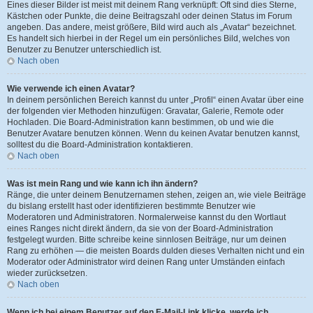
Eines dieser Bilder ist meist mit deinem Rang verknüpft: Oft sind dies Sterne,
Kästchen oder Punkte, die deine Beitragszahl oder deinen Status im Forum
angeben. Das andere, meist größere, Bild wird auch als „Avatar“ bezeichnet.
Es handelt sich hierbei in der Regel um ein persönliches Bild, welches von
Benutzer zu Benutzer unterschiedlich ist.
Nach oben
Wie verwende ich einen Avatar?
In deinem persönlichen Bereich kannst du unter „Profil“ einen Avatar über eine
der folgenden vier Methoden hinzufügen: Gravatar, Galerie, Remote oder
Hochladen. Die Board-Administration kann bestimmen, ob und wie die
Benutzer Avatare benutzen können. Wenn du keinen Avatar benutzen kannst,
solltest du die Board-Administration kontaktieren.
Nach oben
Was ist mein Rang und wie kann ich ihn ändern?
Ränge, die unter deinem Benutzernamen stehen, zeigen an, wie viele Beiträge
du bislang erstellt hast oder identifizieren bestimmte Benutzer wie
Moderatoren und Administratoren. Normalerweise kannst du den Wortlaut
eines Ranges nicht direkt ändern, da sie von der Board-Administration
festgelegt wurden. Bitte schreibe keine sinnlosen Beiträge, nur um deinen
Rang zu erhöhen — die meisten Boards dulden dieses Verhalten nicht und ein
Moderator oder Administrator wird deinen Rang unter Umständen einfach
wieder zurücksetzen.
Nach oben
Wenn ich bei einem Benutzer auf den E-Mail-Link klicke, werde ich