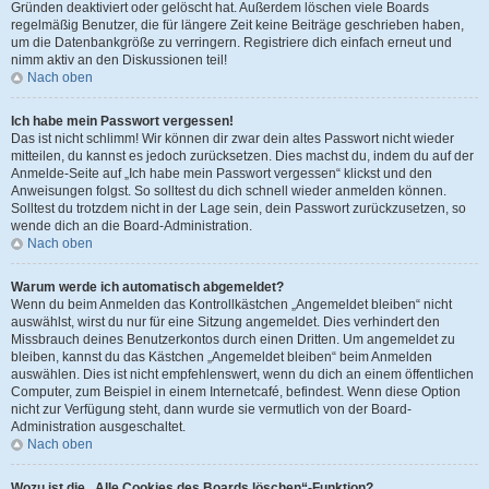
Gründen deaktiviert oder gelöscht hat. Außerdem löschen viele Boards
regelmäßig Benutzer, die für längere Zeit keine Beiträge geschrieben haben,
um die Datenbankgröße zu verringern. Registriere dich einfach erneut und
nimm aktiv an den Diskussionen teil!
Nach oben
Ich habe mein Passwort vergessen!
Das ist nicht schlimm! Wir können dir zwar dein altes Passwort nicht wieder
mitteilen, du kannst es jedoch zurücksetzen. Dies machst du, indem du auf der
Anmelde-Seite auf „Ich habe mein Passwort vergessen“ klickst und den
Anweisungen folgst. So solltest du dich schnell wieder anmelden können.
Solltest du trotzdem nicht in der Lage sein, dein Passwort zurückzusetzen, so
wende dich an die Board-Administration.
Nach oben
Warum werde ich automatisch abgemeldet?
Wenn du beim Anmelden das Kontrollkästchen „Angemeldet bleiben“ nicht
auswählst, wirst du nur für eine Sitzung angemeldet. Dies verhindert den
Missbrauch deines Benutzerkontos durch einen Dritten. Um angemeldet zu
bleiben, kannst du das Kästchen „Angemeldet bleiben“ beim Anmelden
auswählen. Dies ist nicht empfehlenswert, wenn du dich an einem öffentlichen
Computer, zum Beispiel in einem Internetcafé, befindest. Wenn diese Option
nicht zur Verfügung steht, dann wurde sie vermutlich von der Board-
Administration ausgeschaltet.
Nach oben
Wozu ist die „Alle Cookies des Boards löschen“-Funktion?