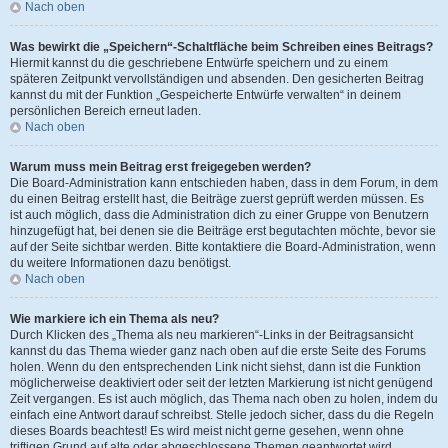
Nach oben
Was bewirkt die „Speichern“-Schaltfläche beim Schreiben eines Beitrags?
Hiermit kannst du die geschriebene Entwürfe speichern und zu einem
späteren Zeitpunkt vervollständigen und absenden. Den gesicherten Beitrag
kannst du mit der Funktion „Gespeicherte Entwürfe verwalten“ in deinem
persönlichen Bereich erneut laden.
Nach oben
Warum muss mein Beitrag erst freigegeben werden?
Die Board-Administration kann entschieden haben, dass in dem Forum, in dem
du einen Beitrag erstellt hast, die Beiträge zuerst geprüft werden müssen. Es
ist auch möglich, dass die Administration dich zu einer Gruppe von Benutzern
hinzugefügt hat, bei denen sie die Beiträge erst begutachten möchte, bevor sie
auf der Seite sichtbar werden. Bitte kontaktiere die Board-Administration, wenn
du weitere Informationen dazu benötigst.
Nach oben
Wie markiere ich ein Thema als neu?
Durch Klicken des „Thema als neu markieren“-Links in der Beitragsansicht
kannst du das Thema wieder ganz nach oben auf die erste Seite des Forums
holen. Wenn du den entsprechenden Link nicht siehst, dann ist die Funktion
möglicherweise deaktiviert oder seit der letzten Markierung ist nicht genügend
Zeit vergangen. Es ist auch möglich, das Thema nach oben zu holen, indem du
einfach eine Antwort darauf schreibst. Stelle jedoch sicher, dass du die Regeln
dieses Boards beachtest! Es wird meist nicht gerne gesehen, wenn ohne
triftigen Grund auf alte oder abgeschlossene Themen geantwortet wird.