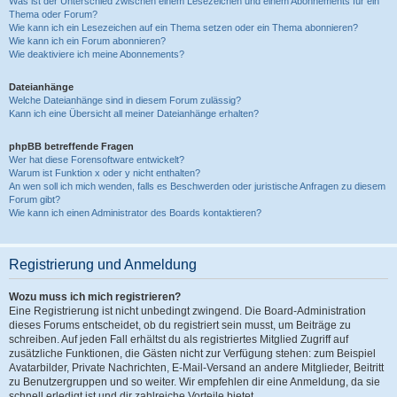
Was ist der Unterschied zwischen einem Lesezeichen und einem Abonnements für ein
Thema oder Forum?
Wie kann ich ein Lesezeichen auf ein Thema setzen oder ein Thema abonnieren?
Wie kann ich ein Forum abonnieren?
Wie deaktiviere ich meine Abonnements?
Dateianhänge
Welche Dateianhänge sind in diesem Forum zulässig?
Kann ich eine Übersicht all meiner Dateianhänge erhalten?
phpBB betreffende Fragen
Wer hat diese Forensoftware entwickelt?
Warum ist Funktion x oder y nicht enthalten?
An wen soll ich mich wenden, falls es Beschwerden oder juristische Anfragen zu diesem
Forum gibt?
Wie kann ich einen Administrator des Boards kontaktieren?
Registrierung und Anmeldung
Wozu muss ich mich registrieren?
Eine Registrierung ist nicht unbedingt zwingend. Die Board-Administration
dieses Forums entscheidet, ob du registriert sein musst, um Beiträge zu
schreiben. Auf jeden Fall erhältst du als registriertes Mitglied Zugriff auf
zusätzliche Funktionen, die Gästen nicht zur Verfügung stehen: zum Beispiel
Avatarbilder, Private Nachrichten, E-Mail-Versand an andere Mitglieder, Beitritt
zu Benutzergruppen und so weiter. Wir empfehlen dir eine Anmeldung, da sie
schnell erledigt ist und dir zahlreiche Vorteile bietet.