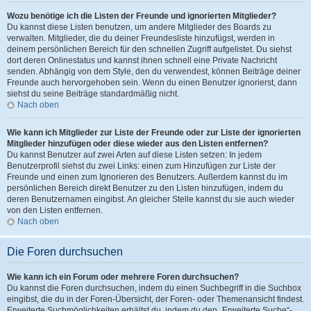
Wozu benötige ich die Listen der Freunde und ignorierten Mitglieder?
Du kannst diese Listen benutzen, um andere Mitglieder des Boards zu
verwalten. Mitglieder, die du deiner Freundesliste hinzufügst, werden in
deinem persönlichen Bereich für den schnellen Zugriff aufgelistet. Du siehst
dort deren Onlinestatus und kannst ihnen schnell eine Private Nachricht
senden. Abhängig von dem Style, den du verwendest, können Beiträge deiner
Freunde auch hervorgehoben sein. Wenn du einen Benutzer ignorierst, dann
siehst du seine Beiträge standardmäßig nicht.
Nach oben
Wie kann ich Mitglieder zur Liste der Freunde oder zur Liste der ignorierten
Mitglieder hinzufügen oder diese wieder aus den Listen entfernen?
Du kannst Benutzer auf zwei Arten auf diese Listen setzen: In jedem
Benutzerprofil siehst du zwei Links: einen zum Hinzufügen zur Liste der
Freunde und einen zum Ignorieren des Benutzers. Außerdem kannst du im
persönlichen Bereich direkt Benutzer zu den Listen hinzufügen, indem du
deren Benutzernamen eingibst. An gleicher Stelle kannst du sie auch wieder
von den Listen entfernen.
Nach oben
Die Foren durchsuchen
Wie kann ich ein Forum oder mehrere Foren durchsuchen?
Du kannst die Foren durchsuchen, indem du einen Suchbegriff in die Suchbox
eingibst, die du in der Foren-Übersicht, der Foren- oder Themenansicht findest.
Erweiterte Suchmöglichkeiten erhältst du, indem du den „Erweiterte Suche“-