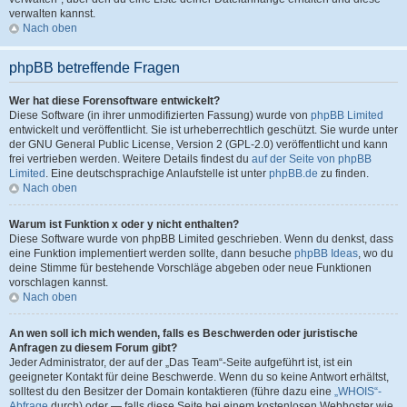
verwalten kannst.
Nach oben
phpBB betreffende Fragen
Wer hat diese Forensoftware entwickelt?
Diese Software (in ihrer unmodifizierten Fassung) wurde von
phpBB Limited
entwickelt und veröffentlicht. Sie ist urheberrechtlich geschützt. Sie wurde unter
der GNU General Public License, Version 2 (GPL-2.0) veröffentlicht und kann
frei vertrieben werden. Weitere Details findest du
auf der Seite von phpBB
Limited
. Eine deutschsprachige Anlaufstelle ist unter
phpBB.de
zu finden.
Nach oben
Warum ist Funktion x oder y nicht enthalten?
Diese Software wurde von phpBB Limited geschrieben. Wenn du denkst, dass
eine Funktion implementiert werden sollte, dann besuche
phpBB Ideas
, wo du
deine Stimme für bestehende Vorschläge abgeben oder neue Funktionen
vorschlagen kannst.
Nach oben
An wen soll ich mich wenden, falls es Beschwerden oder juristische
Anfragen zu diesem Forum gibt?
Jeder Administrator, der auf der „Das Team“-Seite aufgeführt ist, ist ein
geeigneter Kontakt für deine Beschwerde. Wenn du so keine Antwort erhältst,
solltest du den Besitzer der Domain kontaktieren (führe dazu eine
„WHOIS“-
Abfrage
durch) oder — falls diese Seite bei einem kostenlosen Webhoster wie