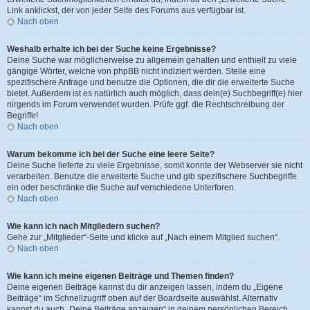
Link anklickst, der von jeder Seite des Forums aus verfügbar ist.
Nach oben
Weshalb erhalte ich bei der Suche keine Ergebnisse?
Deine Suche war möglicherweise zu allgemein gehalten und enthielt zu viele
gängige Wörter, welche von phpBB nicht indiziert werden. Stelle eine
spezifischere Anfrage und benutze die Optionen, die dir die erweiterte Suche
bietet. Außerdem ist es natürlich auch möglich, dass dein(e) Suchbegriff(e) hier
nirgends im Forum verwendet wurden. Prüfe ggf. die Rechtschreibung der
Begriffe!
Nach oben
Warum bekomme ich bei der Suche eine leere Seite?
Deine Suche lieferte zu viele Ergebnisse, somit konnte der Webserver sie nicht
verarbeiten. Benutze die erweiterte Suche und gib spezifischere Suchbegriffe
ein oder beschränke die Suche auf verschiedene Unterforen.
Nach oben
Wie kann ich nach Mitgliedern suchen?
Gehe zur „Mitglieder“-Seite und klicke auf „Nach einem Mitglied suchen“.
Nach oben
Wie kann ich meine eigenen Beiträge und Themen finden?
Deine eigenen Beiträge kannst du dir anzeigen lassen, indem du „Eigene
Beiträge“ im Schnellzugriff oben auf der Boardseite auswählst. Alternativ
kannst du auch „Deine Beiträge anzeigen“ in deinem persönlichen Bereich