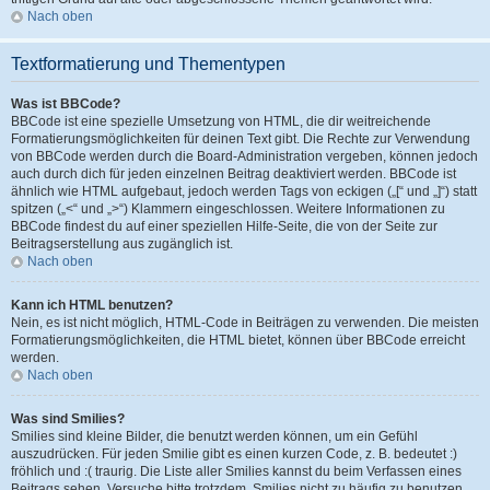
Nach oben
Textformatierung und Thementypen
Was ist BBCode?
BBCode ist eine spezielle Umsetzung von HTML, die dir weitreichende
Formatierungsmöglichkeiten für deinen Text gibt. Die Rechte zur Verwendung
von BBCode werden durch die Board-Administration vergeben, können jedoch
auch durch dich für jeden einzelnen Beitrag deaktiviert werden. BBCode ist
ähnlich wie HTML aufgebaut, jedoch werden Tags von eckigen („[“ und „]“) statt
spitzen („<“ und „>“) Klammern eingeschlossen. Weitere Informationen zu
BBCode findest du auf einer speziellen Hilfe-Seite, die von der Seite zur
Beitragserstellung aus zugänglich ist.
Nach oben
Kann ich HTML benutzen?
Nein, es ist nicht möglich, HTML-Code in Beiträgen zu verwenden. Die meisten
Formatierungsmöglichkeiten, die HTML bietet, können über BBCode erreicht
werden.
Nach oben
Was sind Smilies?
Smilies sind kleine Bilder, die benutzt werden können, um ein Gefühl
auszudrücken. Für jeden Smilie gibt es einen kurzen Code, z. B. bedeutet :)
fröhlich und :( traurig. Die Liste aller Smilies kannst du beim Verfassen eines
Beitrags sehen. Versuche bitte trotzdem, Smilies nicht zu häufig zu benutzen,