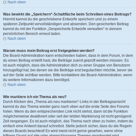
Nach oben
Was bewirkt die „Speichern“-Schaltfläche beim Schreiben eines Beitrags?
Hiermit kannst du die geschriebene Entwürfe speichern und zu einem
späteren Zeitpunkt vervollständigen und absenden. Den gesicherten Beitrag
kannst du mit der Funktion „Gespeicherte Entwürfe verwalten“ in deinem
persönlichen Bereich erneut laden.
Nach oben
Warum muss mein Beitrag erst freigegeben werden?
Die Board-Administration kann entschieden haben, dass in dem Forum, in dem
du einen Beitrag erstellt hast, die Beiträge zuerst geprüft werden müssen. Es
ist auch möglich, dass die Administration dich zu einer Gruppe von Benutzern
hinzugefügt hat, bei denen sie die Beiträge erst begutachten möchte, bevor sie
auf der Seite sichtbar werden. Bitte kontaktiere die Board-Administration, wenn
du weitere Informationen dazu benötigst.
Nach oben
Wie markiere ich ein Thema als neu?
Durch Klicken des „Thema als neu markieren“-Links in der Beitragsansicht
kannst du das Thema wieder ganz nach oben auf die erste Seite des Forums
holen. Wenn du den entsprechenden Link nicht siehst, dann ist die Funktion
möglicherweise deaktiviert oder seit der letzten Markierung ist nicht genügend
Zeit vergangen. Es ist auch möglich, das Thema nach oben zu holen, indem du
einfach eine Antwort darauf schreibst. Stelle jedoch sicher, dass du die Regeln
dieses Boards beachtest! Es wird meist nicht gerne gesehen, wenn ohne
triftigen Grund auf alte oder abgeschlossene Themen geantwortet wird.