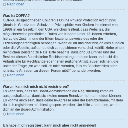
Nach oben
Was ist COPPA?
COPPA, ausgeschrieben Children’s Online Privacy Protection Act of 1998
(deutsch: Gesetz zum Schutz der Privatsphäre von Kindern im Internet von
1998) ist ein Gesetz in den USA, welches festlegt, dass Websites, die
möglicherweise persönliche Daten von Kindern unter 13 Jahren erheben,
hierzu die Zustimmung der Eltern beziehungsweise des oder der
Erziehungsberechtigten benötigen. Wenn du dir unsicher bist, ob dies auf dich
oder die Website, auf der du dich zu registrieren versuchst, zutrifft, ziehe einen
rechtlichen Beistand zu Rate. Bitte beachte, dass phpBB Limited und der
Besitzer dieses Boards keine Rechtsberatung anbieten kann und nicht die
Anlaufstelle für Rechtsangelegenheiten jeglicher Art ist; außer solchen, die
unter der Frage „An wen soll ich mich wenden, falls es Beschwerden oder
juristische Anfragen zu diesem Forum gibt?“ behandelt werden.
Nach oben
Warum kann ich mich nicht registrieren?
Es kann sein, dass die Board-Administration die Registrierung komplett
ausgeschaltet hat, damit sich keine neuen Benutzer mehr anmelden können.
Es könnte auch sein, dass deine IP-Adresse oder der Benutzername, mit dem
du dich registrieren möchtest, gesperrt wurden. Um Hilfe zu erhalten, wende
dich an die Board-Administration.
Nach oben
Ich habe mich registriert, kann mich aber nicht anmelden!