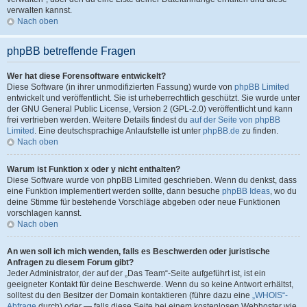
verwalten kannst.
Nach oben
phpBB betreffende Fragen
Wer hat diese Forensoftware entwickelt?
Diese Software (in ihrer unmodifizierten Fassung) wurde von
phpBB Limited
entwickelt und veröffentlicht. Sie ist urheberrechtlich geschützt. Sie wurde unter
der GNU General Public License, Version 2 (GPL-2.0) veröffentlicht und kann
frei vertrieben werden. Weitere Details findest du
auf der Seite von phpBB
Limited
. Eine deutschsprachige Anlaufstelle ist unter
phpBB.de
zu finden.
Nach oben
Warum ist Funktion x oder y nicht enthalten?
Diese Software wurde von phpBB Limited geschrieben. Wenn du denkst, dass
eine Funktion implementiert werden sollte, dann besuche
phpBB Ideas
, wo du
deine Stimme für bestehende Vorschläge abgeben oder neue Funktionen
vorschlagen kannst.
Nach oben
An wen soll ich mich wenden, falls es Beschwerden oder juristische
Anfragen zu diesem Forum gibt?
Jeder Administrator, der auf der „Das Team“-Seite aufgeführt ist, ist ein
geeigneter Kontakt für deine Beschwerde. Wenn du so keine Antwort erhältst,
solltest du den Besitzer der Domain kontaktieren (führe dazu eine
„WHOIS“-
Abfrage
durch) oder — falls diese Seite bei einem kostenlosen Webhoster wie