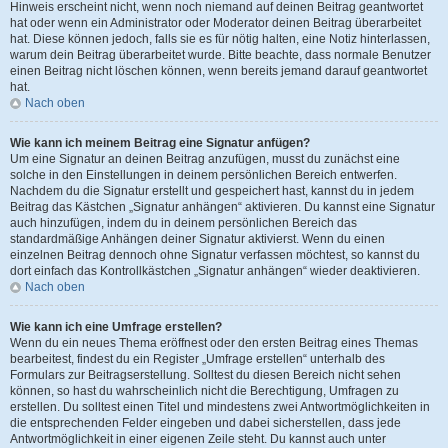
Hinweis erscheint nicht, wenn noch niemand auf deinen Beitrag geantwortet
hat oder wenn ein Administrator oder Moderator deinen Beitrag überarbeitet
hat. Diese können jedoch, falls sie es für nötig halten, eine Notiz hinterlassen,
warum dein Beitrag überarbeitet wurde. Bitte beachte, dass normale Benutzer
einen Beitrag nicht löschen können, wenn bereits jemand darauf geantwortet
hat.
Nach oben
Wie kann ich meinem Beitrag eine Signatur anfügen?
Um eine Signatur an deinen Beitrag anzufügen, musst du zunächst eine
solche in den Einstellungen in deinem persönlichen Bereich entwerfen.
Nachdem du die Signatur erstellt und gespeichert hast, kannst du in jedem
Beitrag das Kästchen „Signatur anhängen“ aktivieren. Du kannst eine Signatur
auch hinzufügen, indem du in deinem persönlichen Bereich das
standardmäßige Anhängen deiner Signatur aktivierst. Wenn du einen
einzelnen Beitrag dennoch ohne Signatur verfassen möchtest, so kannst du
dort einfach das Kontrollkästchen „Signatur anhängen“ wieder deaktivieren.
Nach oben
Wie kann ich eine Umfrage erstellen?
Wenn du ein neues Thema eröffnest oder den ersten Beitrag eines Themas
bearbeitest, findest du ein Register „Umfrage erstellen“ unterhalb des
Formulars zur Beitragserstellung. Solltest du diesen Bereich nicht sehen
können, so hast du wahrscheinlich nicht die Berechtigung, Umfragen zu
erstellen. Du solltest einen Titel und mindestens zwei Antwortmöglichkeiten in
die entsprechenden Felder eingeben und dabei sicherstellen, dass jede
Antwortmöglichkeit in einer eigenen Zeile steht. Du kannst auch unter