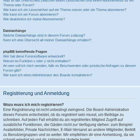
Was ist der Unterschied zwischen einem Lesezeichen und einem Abonnements für ein
Thema oder Forum?
Wie kann ich ein Lesezeichen auf ein Thema setzen oder ein Thema abonnieren?
Wie kann ich ein Forum abonnieren?
Wie deaktiviere ich meine Abonnements?
Dateianhänge
Welche Dateianhänge sind in diesem Forum zulässig?
Kann ich eine Übersicht all meiner Dateianhänge erhalten?
phpBB betreffende Fragen
Wer hat diese Forensoftware entwickelt?
Warum ist Funktion x oder y nicht enthalten?
An wen soll ich mich wenden, falls es Beschwerden oder juristische Anfragen zu diesem
Forum gibt?
Wie kann ich einen Administrator des Boards kontaktieren?
Registrierung und Anmeldung
Wozu muss ich mich registrieren?
Eine Registrierung ist nicht unbedingt zwingend. Die Board-Administration
dieses Forums entscheidet, ob du registriert sein musst, um Beiträge zu
schreiben. Auf jeden Fall erhältst du als registriertes Mitglied Zugriff auf
zusätzliche Funktionen, die Gästen nicht zur Verfügung stehen: zum Beispiel
Avatarbilder, Private Nachrichten, E-Mail-Versand an andere Mitglieder, Beitritt
zu Benutzergruppen und so weiter. Wir empfehlen dir eine Anmeldung, da sie
schnell erledigt ist und dir zahlreiche Vorteile bietet.