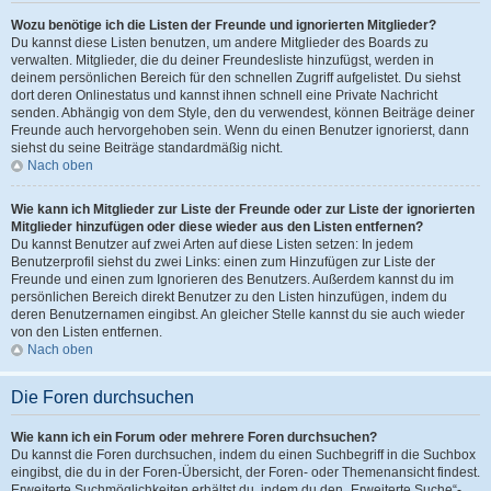
Wozu benötige ich die Listen der Freunde und ignorierten Mitglieder?
Du kannst diese Listen benutzen, um andere Mitglieder des Boards zu
verwalten. Mitglieder, die du deiner Freundesliste hinzufügst, werden in
deinem persönlichen Bereich für den schnellen Zugriff aufgelistet. Du siehst
dort deren Onlinestatus und kannst ihnen schnell eine Private Nachricht
senden. Abhängig von dem Style, den du verwendest, können Beiträge deiner
Freunde auch hervorgehoben sein. Wenn du einen Benutzer ignorierst, dann
siehst du seine Beiträge standardmäßig nicht.
Nach oben
Wie kann ich Mitglieder zur Liste der Freunde oder zur Liste der ignorierten
Mitglieder hinzufügen oder diese wieder aus den Listen entfernen?
Du kannst Benutzer auf zwei Arten auf diese Listen setzen: In jedem
Benutzerprofil siehst du zwei Links: einen zum Hinzufügen zur Liste der
Freunde und einen zum Ignorieren des Benutzers. Außerdem kannst du im
persönlichen Bereich direkt Benutzer zu den Listen hinzufügen, indem du
deren Benutzernamen eingibst. An gleicher Stelle kannst du sie auch wieder
von den Listen entfernen.
Nach oben
Die Foren durchsuchen
Wie kann ich ein Forum oder mehrere Foren durchsuchen?
Du kannst die Foren durchsuchen, indem du einen Suchbegriff in die Suchbox
eingibst, die du in der Foren-Übersicht, der Foren- oder Themenansicht findest.
Erweiterte Suchmöglichkeiten erhältst du, indem du den „Erweiterte Suche“-