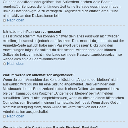
Gründen deaktiviert oder gelöscht hat. Außerdem löschen viele Boards
regelmäßig Benutzer, die für längere Zeit keine Beiträge geschrieben haben,
um die Datenbankgröße zu verringern. Registriere dich einfach erneut und
nimm aktiv an den Diskussionen teil!
Nach oben
Ich habe mein Passwort vergessen!
Das ist nicht schlimm! Wir können dir zwar dein altes Passwort nicht wieder
mitteilen, du kannst es jedoch zurücksetzen. Dies machst du, indem du auf der
Anmelde-Seite auf „Ich habe mein Passwort vergessen“ klickst und den
Anweisungen folgst. So solltest du dich schnell wieder anmelden können.
Solltest du trotzdem nicht in der Lage sein, dein Passwort zurückzusetzen, so
wende dich an die Board-Administration.
Nach oben
Warum werde ich automatisch abgemeldet?
Wenn du beim Anmelden das Kontrollkästchen „Angemeldet bleiben“ nicht
auswählst, wirst du nur für eine Sitzung angemeldet. Dies verhindert den
Missbrauch deines Benutzerkontos durch einen Dritten. Um angemeldet zu
bleiben, kannst du das Kästchen „Angemeldet bleiben“ beim Anmelden
auswählen. Dies ist nicht empfehlenswert, wenn du dich an einem öffentlichen
Computer, zum Beispiel in einem Internetcafé, befindest. Wenn diese Option
nicht zur Verfügung steht, dann wurde sie vermutlich von der Board-
Administration ausgeschaltet.
Nach oben
Wozu ist die „Alle Cookies des Boards löschen“-Funktion?