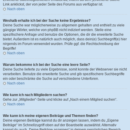
Link anklickst, der von jeder Seite des Forums aus verfügbar ist.
Nach oben
Weshalb erhalte ich bei der Suche keine Ergebnisse?
Deine Suche war möglicherweise zu allgemein gehalten und enthielt zu viele
gängige Wörter, welche von phpBB nicht indiziert werden. Stelle eine
spezifischere Anfrage und benutze die Optionen, die dir die erweiterte Suche
bietet. Außerdem ist es natürlich auch möglich, dass dein(e) Suchbegriff(e) hier
nirgends im Forum verwendet wurden. Prüfe ggf. die Rechtschreibung der
Begriffe!
Nach oben
Warum bekomme ich bei der Suche eine leere Seite?
Deine Suche lieferte zu viele Ergebnisse, somit konnte der Webserver sie nicht
verarbeiten. Benutze die erweiterte Suche und gib spezifischere Suchbegriffe
ein oder beschränke die Suche auf verschiedene Unterforen.
Nach oben
Wie kann ich nach Mitgliedern suchen?
Gehe zur „Mitglieder“-Seite und klicke auf „Nach einem Mitglied suchen“.
Nach oben
Wie kann ich meine eigenen Beiträge und Themen finden?
Deine eigenen Beiträge kannst du dir anzeigen lassen, indem du „Eigene
Beiträge“ im Schnellzugriff oben auf der Boardseite auswählst. Alternativ
kannst du auch „Deine Beiträge anzeigen“ in deinem persönlichen Bereich