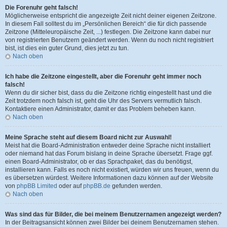
Die Forenuhr geht falsch!
Möglicherweise entspricht die angezeigte Zeit nicht deiner eigenen Zeitzone.
In diesem Fall solltest du im „Persönlichen Bereich“ die für dich passende
Zeitzone (Mitteleuropäische Zeit, ...) festlegen. Die Zeitzone kann dabei nur
von registrierten Benutzern geändert werden. Wenn du noch nicht registriert
bist, ist dies ein guter Grund, dies jetzt zu tun.
Nach oben
Ich habe die Zeitzone eingestellt, aber die Forenuhr geht immer noch
falsch!
Wenn du dir sicher bist, dass du die Zeitzone richtig eingestellt hast und die
Zeit trotzdem noch falsch ist, geht die Uhr des Servers vermutlich falsch.
Kontaktiere einen Administrator, damit er das Problem beheben kann.
Nach oben
Meine Sprache steht auf diesem Board nicht zur Auswahl!
Meist hat die Board-Administration entweder deine Sprache nicht installiert
oder niemand hat das Forum bislang in deine Sprache übersetzt. Frage ggf.
einen Board-Administrator, ob er das Sprachpaket, das du benötigst,
installieren kann. Falls es noch nicht existiert, würden wir uns freuen, wenn du
es übersetzen würdest. Weitere Informationen dazu können auf der Website
von
phpBB Limited
oder auf
phpBB.de
gefunden werden.
Nach oben
Was sind das für Bilder, die bei meinem Benutzernamen angezeigt werden?
In der Beitragsansicht können zwei Bilder bei deinem Benutzernamen stehen.