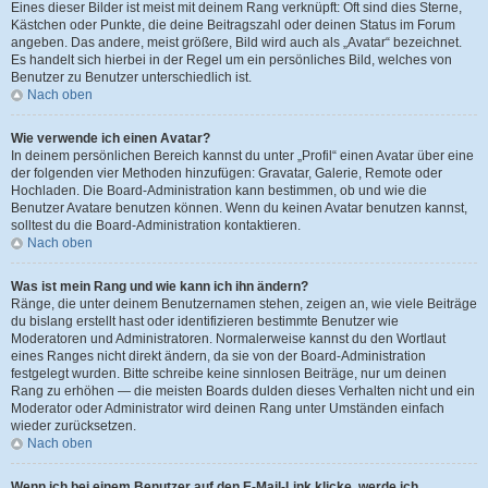
Eines dieser Bilder ist meist mit deinem Rang verknüpft: Oft sind dies Sterne,
Kästchen oder Punkte, die deine Beitragszahl oder deinen Status im Forum
angeben. Das andere, meist größere, Bild wird auch als „Avatar“ bezeichnet.
Es handelt sich hierbei in der Regel um ein persönliches Bild, welches von
Benutzer zu Benutzer unterschiedlich ist.
Nach oben
Wie verwende ich einen Avatar?
In deinem persönlichen Bereich kannst du unter „Profil“ einen Avatar über eine
der folgenden vier Methoden hinzufügen: Gravatar, Galerie, Remote oder
Hochladen. Die Board-Administration kann bestimmen, ob und wie die
Benutzer Avatare benutzen können. Wenn du keinen Avatar benutzen kannst,
solltest du die Board-Administration kontaktieren.
Nach oben
Was ist mein Rang und wie kann ich ihn ändern?
Ränge, die unter deinem Benutzernamen stehen, zeigen an, wie viele Beiträge
du bislang erstellt hast oder identifizieren bestimmte Benutzer wie
Moderatoren und Administratoren. Normalerweise kannst du den Wortlaut
eines Ranges nicht direkt ändern, da sie von der Board-Administration
festgelegt wurden. Bitte schreibe keine sinnlosen Beiträge, nur um deinen
Rang zu erhöhen — die meisten Boards dulden dieses Verhalten nicht und ein
Moderator oder Administrator wird deinen Rang unter Umständen einfach
wieder zurücksetzen.
Nach oben
Wenn ich bei einem Benutzer auf den E-Mail-Link klicke, werde ich