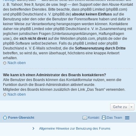
z. B. Yahoo!, free.fr, funpic.de usw. liegt — den Support oder den Abuse-Kontakt
des betreffenden Dienstes. Bitte beachte, dass phpBB Limited (phpBB.com)
und phpBB Deutschland e. V. (phpBB.de)
absolut keinen Einfluss
auf die
Benutzung oder den oder die Benutzer der Forensoftware haben und dafür in
keiner Weise zur Verantwortung herangezogen werden können. Kontaktiere
daher nie phpBB Limited oder phpBB Deutschland e. V. in Zusammenhang mit
jeglichen juristischen Fragen (Unterlassungserklärungen, Haftungsfragen
usw.), die
sich nicht direkt
auf die Websiten phpbb.com, phpbb.de oder die
phpBB-Software selbst beziehen. Falls du phpBB Limited oder phpBB
Deutschland e. V. E-Mails schreibst, die die
Softwarenutzung durch Dritte
betreffen, so wirst du, wenn überhaupt, höchstens eine knappe Antwort
erhalten.
Nach oben
Wie kann ich einen Administrator des Boards kontaktieren?
Alle Benutzer des Boards können das Kontaktformular nutzen, wenn die
Funktion durch die Board-Administration aktiviert wurde.
Mitglieder des Boards können zusätzlich den Link „Das Team“ verwenden.
Nach oben
Gehe zu
Foren-Übersicht
Kontakt
Das Team
chevron_right
Allgemeine Hinweise zur Benutzung des Forums