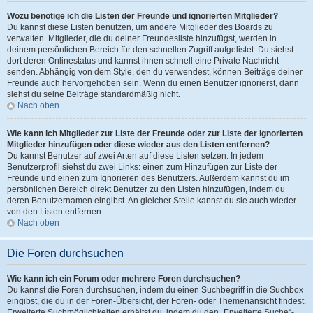
Wozu benötige ich die Listen der Freunde und ignorierten Mitglieder?
Du kannst diese Listen benutzen, um andere Mitglieder des Boards zu
verwalten. Mitglieder, die du deiner Freundesliste hinzufügst, werden in
deinem persönlichen Bereich für den schnellen Zugriff aufgelistet. Du siehst
dort deren Onlinestatus und kannst ihnen schnell eine Private Nachricht
senden. Abhängig von dem Style, den du verwendest, können Beiträge deiner
Freunde auch hervorgehoben sein. Wenn du einen Benutzer ignorierst, dann
siehst du seine Beiträge standardmäßig nicht.
Nach oben
Wie kann ich Mitglieder zur Liste der Freunde oder zur Liste der ignorierten
Mitglieder hinzufügen oder diese wieder aus den Listen entfernen?
Du kannst Benutzer auf zwei Arten auf diese Listen setzen: In jedem
Benutzerprofil siehst du zwei Links: einen zum Hinzufügen zur Liste der
Freunde und einen zum Ignorieren des Benutzers. Außerdem kannst du im
persönlichen Bereich direkt Benutzer zu den Listen hinzufügen, indem du
deren Benutzernamen eingibst. An gleicher Stelle kannst du sie auch wieder
von den Listen entfernen.
Nach oben
Die Foren durchsuchen
Wie kann ich ein Forum oder mehrere Foren durchsuchen?
Du kannst die Foren durchsuchen, indem du einen Suchbegriff in die Suchbox
eingibst, die du in der Foren-Übersicht, der Foren- oder Themenansicht findest.
Erweiterte Suchmöglichkeiten erhältst du, indem du den „Erweiterte Suche“-