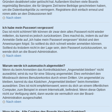
Gründen deaktiviert oder gelöscht hat. Außerdem löschen viele Boards
regelmäßig Benutzer, die für längere Zeit keine Beiträge geschrieben haben,
um die Datenbankgröße zu verringern. Registriere dich einfach erneut und
nimm aktiv an den Diskussionen teil!
Nach oben
Ich habe mein Passwort vergessen!
Das ist nicht schlimm! Wir können dir zwar dein altes Passwort nicht wieder
mitteilen, du kannst es jedoch zurücksetzen. Dies machst du, indem du auf der
Anmelde-Seite auf „Ich habe mein Passwort vergessen“ klickst und den
Anweisungen folgst. So solltest du dich schnell wieder anmelden können.
Solltest du trotzdem nicht in der Lage sein, dein Passwort zurückzusetzen, so
wende dich an die Board-Administration.
Nach oben
Warum werde ich automatisch abgemeldet?
Wenn du beim Anmelden das Kontrollkästchen „Angemeldet bleiben“ nicht
auswählst, wirst du nur für eine Sitzung angemeldet. Dies verhindert den
Missbrauch deines Benutzerkontos durch einen Dritten. Um angemeldet zu
bleiben, kannst du das Kästchen „Angemeldet bleiben“ beim Anmelden
auswählen. Dies ist nicht empfehlenswert, wenn du dich an einem öffentlichen
Computer, zum Beispiel in einem Internetcafé, befindest. Wenn diese Option
nicht zur Verfügung steht, dann wurde sie vermutlich von der Board-
Administration ausgeschaltet.
Nach oben
Wozu ist die „Alle Cookies des Boards löschen“-Funktion?