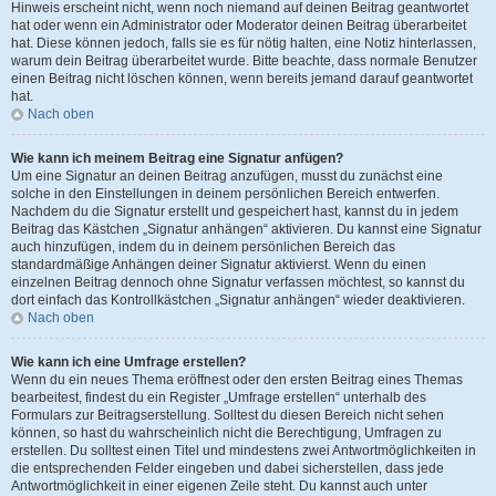
Hinweis erscheint nicht, wenn noch niemand auf deinen Beitrag geantwortet
hat oder wenn ein Administrator oder Moderator deinen Beitrag überarbeitet
hat. Diese können jedoch, falls sie es für nötig halten, eine Notiz hinterlassen,
warum dein Beitrag überarbeitet wurde. Bitte beachte, dass normale Benutzer
einen Beitrag nicht löschen können, wenn bereits jemand darauf geantwortet
hat.
Nach oben
Wie kann ich meinem Beitrag eine Signatur anfügen?
Um eine Signatur an deinen Beitrag anzufügen, musst du zunächst eine
solche in den Einstellungen in deinem persönlichen Bereich entwerfen.
Nachdem du die Signatur erstellt und gespeichert hast, kannst du in jedem
Beitrag das Kästchen „Signatur anhängen“ aktivieren. Du kannst eine Signatur
auch hinzufügen, indem du in deinem persönlichen Bereich das
standardmäßige Anhängen deiner Signatur aktivierst. Wenn du einen
einzelnen Beitrag dennoch ohne Signatur verfassen möchtest, so kannst du
dort einfach das Kontrollkästchen „Signatur anhängen“ wieder deaktivieren.
Nach oben
Wie kann ich eine Umfrage erstellen?
Wenn du ein neues Thema eröffnest oder den ersten Beitrag eines Themas
bearbeitest, findest du ein Register „Umfrage erstellen“ unterhalb des
Formulars zur Beitragserstellung. Solltest du diesen Bereich nicht sehen
können, so hast du wahrscheinlich nicht die Berechtigung, Umfragen zu
erstellen. Du solltest einen Titel und mindestens zwei Antwortmöglichkeiten in
die entsprechenden Felder eingeben und dabei sicherstellen, dass jede
Antwortmöglichkeit in einer eigenen Zeile steht. Du kannst auch unter