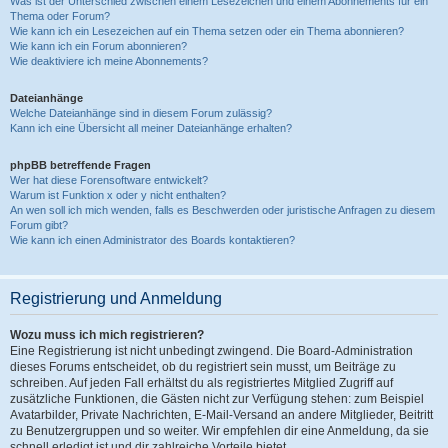
Was ist der Unterschied zwischen einem Lesezeichen und einem Abonnements für ein
Thema oder Forum?
Wie kann ich ein Lesezeichen auf ein Thema setzen oder ein Thema abonnieren?
Wie kann ich ein Forum abonnieren?
Wie deaktiviere ich meine Abonnements?
Dateianhänge
Welche Dateianhänge sind in diesem Forum zulässig?
Kann ich eine Übersicht all meiner Dateianhänge erhalten?
phpBB betreffende Fragen
Wer hat diese Forensoftware entwickelt?
Warum ist Funktion x oder y nicht enthalten?
An wen soll ich mich wenden, falls es Beschwerden oder juristische Anfragen zu diesem
Forum gibt?
Wie kann ich einen Administrator des Boards kontaktieren?
Registrierung und Anmeldung
Wozu muss ich mich registrieren?
Eine Registrierung ist nicht unbedingt zwingend. Die Board-Administration
dieses Forums entscheidet, ob du registriert sein musst, um Beiträge zu
schreiben. Auf jeden Fall erhältst du als registriertes Mitglied Zugriff auf
zusätzliche Funktionen, die Gästen nicht zur Verfügung stehen: zum Beispiel
Avatarbilder, Private Nachrichten, E-Mail-Versand an andere Mitglieder, Beitritt
zu Benutzergruppen und so weiter. Wir empfehlen dir eine Anmeldung, da sie
schnell erledigt ist und dir zahlreiche Vorteile bietet.