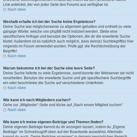
Link anklickst, der von jeder Seite des Forums aus verfügbar ist.
Nach oben
Weshalb erhalte ich bei der Suche keine Ergebnisse?
Deine Suche war möglicherweise zu allgemein gehalten und enthielt zu viele
gängige Wörter, welche von phpBB nicht indiziert werden. Stelle eine
spezifischere Anfrage und benutze die Optionen, die dir die erweiterte Suche
bietet. Außerdem ist es natürlich auch möglich, dass dein(e) Suchbegriff(e) hier
nirgends im Forum verwendet wurden. Prüfe ggf. die Rechtschreibung der
Begriffe!
Nach oben
Warum bekomme ich bei der Suche eine leere Seite?
Deine Suche lieferte zu viele Ergebnisse, somit konnte der Webserver sie nicht
verarbeiten. Benutze die erweiterte Suche und gib spezifischere Suchbegriffe
ein oder beschränke die Suche auf verschiedene Unterforen.
Nach oben
Wie kann ich nach Mitgliedern suchen?
Gehe zur „Mitglieder“-Seite und klicke auf „Nach einem Mitglied suchen“.
Nach oben
Wie kann ich meine eigenen Beiträge und Themen finden?
Deine eigenen Beiträge kannst du dir anzeigen lassen, indem du „Eigene
Beiträge“ im Schnellzugriff oben auf der Boardseite auswählst. Alternativ
kannst du auch „Deine Beiträge anzeigen“ in deinem persönlichen Bereich