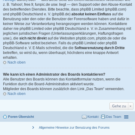
z. B. Yahoo!, free.fr, funpic.de usw. liegt — den Support oder den Abuse-Kontakt
des betreffenden Dienstes. Bitte beachte, dass phpBB Limited (phpBB.com)
und phpBB Deutschland e. V. (phpBB.de)
absolut keinen Einfluss
auf die
Benutzung oder den oder die Benutzer der Forensoftware haben und dafür in
keiner Weise zur Verantwortung herangezogen werden können. Kontaktiere
daher nie phpBB Limited oder phpBB Deutschland e. V. in Zusammenhang mit
jeglichen juristischen Fragen (Unterlassungserklärungen, Haftungsfragen
usw.), die
sich nicht direkt
auf die Websiten phpbb.com, phpbb.de oder die
phpBB-Software selbst beziehen. Falls du phpBB Limited oder phpBB
Deutschland e. V. E-Mails schreibst, die die
Softwarenutzung durch Dritte
betreffen, so wirst du, wenn überhaupt, höchstens eine knappe Antwort
erhalten.
Nach oben
Wie kann ich einen Administrator des Boards kontaktieren?
Alle Benutzer des Boards können das Kontaktformular nutzen, wenn die
Funktion durch die Board-Administration aktiviert wurde.
Mitglieder des Boards können zusätzlich den Link „Das Team“ verwenden.
Nach oben
Gehe zu
Foren-Übersicht
Kontakt
Das Team
chevron_right
Allgemeine Hinweise zur Benutzung des Forums