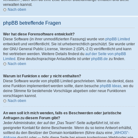
verwalten kannst.
Nach oben
phpBB betreffende Fragen
Wer hat diese Forensoftware entwickelt?
Diese Software (in ihrer unmodifizierten Fassung) wurde von
phpBB Limited
entwickelt und veröffentlicht. Sie ist urheberrechtlich geschützt. Sie wurde unter
der GNU General Public License, Version 2 (GPL-2.0) veröffentlicht und kann
frei vertrieben werden. Weitere Details findest du
auf der Seite von phpBB
Limited
. Eine deutschsprachige Anlaufstelle ist unter
phpBB.de
zu finden.
Nach oben
Warum ist Funktion x oder y nicht enthalten?
Diese Software wurde von phpBB Limited geschrieben. Wenn du denkst, dass
eine Funktion implementiert werden sollte, dann besuche
phpBB Ideas
, wo du
deine Stimme für bestehende Vorschläge abgeben oder neue Funktionen
vorschlagen kannst.
Nach oben
An wen soll ich mich wenden, falls es Beschwerden oder juristische
Anfragen zu diesem Forum gibt?
Jeder Administrator, der auf der „Das Team“-Seite aufgeführt ist, ist ein
geeigneter Kontakt für deine Beschwerde. Wenn du so keine Antwort erhältst,
solltest du den Besitzer der Domain kontaktieren (führe dazu eine
„WHOIS“-
Abfrage
durch) oder — falls diese Seite bei einem kostenlosen Webhoster wie