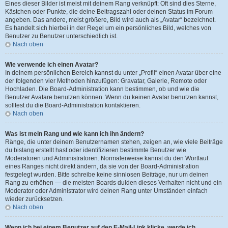
Eines dieser Bilder ist meist mit deinem Rang verknüpft: Oft sind dies Sterne,
Kästchen oder Punkte, die deine Beitragszahl oder deinen Status im Forum
angeben. Das andere, meist größere, Bild wird auch als „Avatar“ bezeichnet.
Es handelt sich hierbei in der Regel um ein persönliches Bild, welches von
Benutzer zu Benutzer unterschiedlich ist.
Nach oben
Wie verwende ich einen Avatar?
In deinem persönlichen Bereich kannst du unter „Profil“ einen Avatar über eine
der folgenden vier Methoden hinzufügen: Gravatar, Galerie, Remote oder
Hochladen. Die Board-Administration kann bestimmen, ob und wie die
Benutzer Avatare benutzen können. Wenn du keinen Avatar benutzen kannst,
solltest du die Board-Administration kontaktieren.
Nach oben
Was ist mein Rang und wie kann ich ihn ändern?
Ränge, die unter deinem Benutzernamen stehen, zeigen an, wie viele Beiträge
du bislang erstellt hast oder identifizieren bestimmte Benutzer wie
Moderatoren und Administratoren. Normalerweise kannst du den Wortlaut
eines Ranges nicht direkt ändern, da sie von der Board-Administration
festgelegt wurden. Bitte schreibe keine sinnlosen Beiträge, nur um deinen
Rang zu erhöhen — die meisten Boards dulden dieses Verhalten nicht und ein
Moderator oder Administrator wird deinen Rang unter Umständen einfach
wieder zurücksetzen.
Nach oben
Wenn ich bei einem Benutzer auf den E-Mail-Link klicke, werde ich