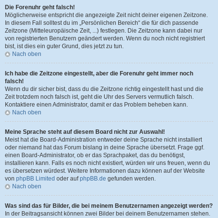
Die Forenuhr geht falsch!
Möglicherweise entspricht die angezeigte Zeit nicht deiner eigenen Zeitzone.
In diesem Fall solltest du im „Persönlichen Bereich“ die für dich passende
Zeitzone (Mitteleuropäische Zeit, ...) festlegen. Die Zeitzone kann dabei nur
von registrierten Benutzern geändert werden. Wenn du noch nicht registriert
bist, ist dies ein guter Grund, dies jetzt zu tun.
Nach oben
Ich habe die Zeitzone eingestellt, aber die Forenuhr geht immer noch
falsch!
Wenn du dir sicher bist, dass du die Zeitzone richtig eingestellt hast und die
Zeit trotzdem noch falsch ist, geht die Uhr des Servers vermutlich falsch.
Kontaktiere einen Administrator, damit er das Problem beheben kann.
Nach oben
Meine Sprache steht auf diesem Board nicht zur Auswahl!
Meist hat die Board-Administration entweder deine Sprache nicht installiert
oder niemand hat das Forum bislang in deine Sprache übersetzt. Frage ggf.
einen Board-Administrator, ob er das Sprachpaket, das du benötigst,
installieren kann. Falls es noch nicht existiert, würden wir uns freuen, wenn du
es übersetzen würdest. Weitere Informationen dazu können auf der Website
von
phpBB Limited
oder auf
phpBB.de
gefunden werden.
Nach oben
Was sind das für Bilder, die bei meinem Benutzernamen angezeigt werden?
In der Beitragsansicht können zwei Bilder bei deinem Benutzernamen stehen.