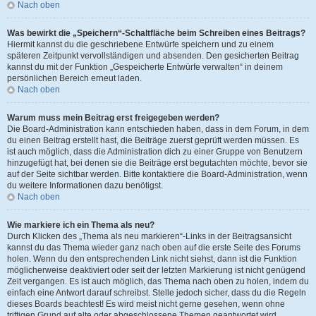
Nach oben
Was bewirkt die „Speichern“-Schaltfläche beim Schreiben eines Beitrags?
Hiermit kannst du die geschriebene Entwürfe speichern und zu einem
späteren Zeitpunkt vervollständigen und absenden. Den gesicherten Beitrag
kannst du mit der Funktion „Gespeicherte Entwürfe verwalten“ in deinem
persönlichen Bereich erneut laden.
Nach oben
Warum muss mein Beitrag erst freigegeben werden?
Die Board-Administration kann entschieden haben, dass in dem Forum, in dem
du einen Beitrag erstellt hast, die Beiträge zuerst geprüft werden müssen. Es
ist auch möglich, dass die Administration dich zu einer Gruppe von Benutzern
hinzugefügt hat, bei denen sie die Beiträge erst begutachten möchte, bevor sie
auf der Seite sichtbar werden. Bitte kontaktiere die Board-Administration, wenn
du weitere Informationen dazu benötigst.
Nach oben
Wie markiere ich ein Thema als neu?
Durch Klicken des „Thema als neu markieren“-Links in der Beitragsansicht
kannst du das Thema wieder ganz nach oben auf die erste Seite des Forums
holen. Wenn du den entsprechenden Link nicht siehst, dann ist die Funktion
möglicherweise deaktiviert oder seit der letzten Markierung ist nicht genügend
Zeit vergangen. Es ist auch möglich, das Thema nach oben zu holen, indem du
einfach eine Antwort darauf schreibst. Stelle jedoch sicher, dass du die Regeln
dieses Boards beachtest! Es wird meist nicht gerne gesehen, wenn ohne
triftigen Grund auf alte oder abgeschlossene Themen geantwortet wird.