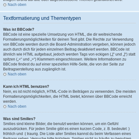
Nach oben
Textformatierung und Thementypen
Was ist BBCode?
BBCode ist eine spezielle Umsetzung von HTML, die dir weitreichende
Formatierungsmöglichkeiten für deinen Text gibt. Die Rechte zur Verwendung
von BBCode werden durch die Board-Administration vergeben, können jedoch
auch durch dich für jeden einzelnen Beitrag deaktiviert werden. BBCode ist
ähnlich wie HTML aufgebaut, jedoch werden Tags von eckigen („[“ und „]“) statt
spitzen („<“ und „>“) Klammern eingeschlossen. Weitere Informationen zu
BBCode findest du auf einer speziellen Hilfe-Seite, die von der Seite zur
Beitragserstellung aus zugänglich ist.
Nach oben
Kann ich HTML benutzen?
Nein, es ist nicht möglich, HTML-Code in Beiträgen zu verwenden. Die meisten
Formatierungsmöglichkeiten, die HTML bietet, können über BBCode erreicht
werden.
Nach oben
Was sind Smilies?
Smilies sind kleine Bilder, die benutzt werden können, um ein Gefühl
auszudrücken. Für jeden Smilie gibt es einen kurzen Code, z. B. bedeutet :)
fröhlich und :( traurig. Die Liste aller Smilies kannst du beim Verfassen eines
Beitrags sehen. Versuche bitte trotzdem, Smilies nicht zu häufig zu benutzen,