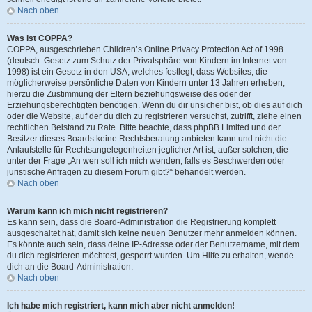
Nach oben
Was ist COPPA?
COPPA, ausgeschrieben Children’s Online Privacy Protection Act of 1998
(deutsch: Gesetz zum Schutz der Privatsphäre von Kindern im Internet von
1998) ist ein Gesetz in den USA, welches festlegt, dass Websites, die
möglicherweise persönliche Daten von Kindern unter 13 Jahren erheben,
hierzu die Zustimmung der Eltern beziehungsweise des oder der
Erziehungsberechtigten benötigen. Wenn du dir unsicher bist, ob dies auf dich
oder die Website, auf der du dich zu registrieren versuchst, zutrifft, ziehe einen
rechtlichen Beistand zu Rate. Bitte beachte, dass phpBB Limited und der
Besitzer dieses Boards keine Rechtsberatung anbieten kann und nicht die
Anlaufstelle für Rechtsangelegenheiten jeglicher Art ist; außer solchen, die
unter der Frage „An wen soll ich mich wenden, falls es Beschwerden oder
juristische Anfragen zu diesem Forum gibt?“ behandelt werden.
Nach oben
Warum kann ich mich nicht registrieren?
Es kann sein, dass die Board-Administration die Registrierung komplett
ausgeschaltet hat, damit sich keine neuen Benutzer mehr anmelden können.
Es könnte auch sein, dass deine IP-Adresse oder der Benutzername, mit dem
du dich registrieren möchtest, gesperrt wurden. Um Hilfe zu erhalten, wende
dich an die Board-Administration.
Nach oben
Ich habe mich registriert, kann mich aber nicht anmelden!