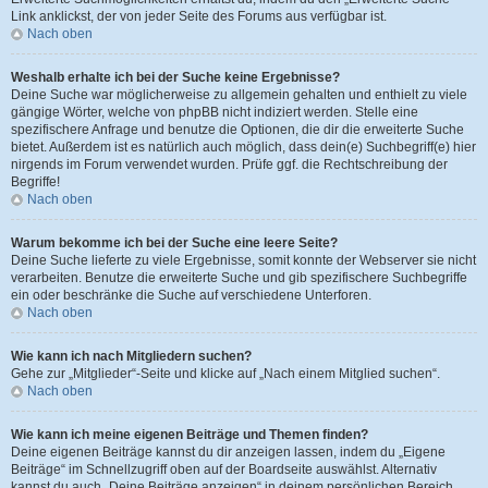
Link anklickst, der von jeder Seite des Forums aus verfügbar ist.
Nach oben
Weshalb erhalte ich bei der Suche keine Ergebnisse?
Deine Suche war möglicherweise zu allgemein gehalten und enthielt zu viele
gängige Wörter, welche von phpBB nicht indiziert werden. Stelle eine
spezifischere Anfrage und benutze die Optionen, die dir die erweiterte Suche
bietet. Außerdem ist es natürlich auch möglich, dass dein(e) Suchbegriff(e) hier
nirgends im Forum verwendet wurden. Prüfe ggf. die Rechtschreibung der
Begriffe!
Nach oben
Warum bekomme ich bei der Suche eine leere Seite?
Deine Suche lieferte zu viele Ergebnisse, somit konnte der Webserver sie nicht
verarbeiten. Benutze die erweiterte Suche und gib spezifischere Suchbegriffe
ein oder beschränke die Suche auf verschiedene Unterforen.
Nach oben
Wie kann ich nach Mitgliedern suchen?
Gehe zur „Mitglieder“-Seite und klicke auf „Nach einem Mitglied suchen“.
Nach oben
Wie kann ich meine eigenen Beiträge und Themen finden?
Deine eigenen Beiträge kannst du dir anzeigen lassen, indem du „Eigene
Beiträge“ im Schnellzugriff oben auf der Boardseite auswählst. Alternativ
kannst du auch „Deine Beiträge anzeigen“ in deinem persönlichen Bereich