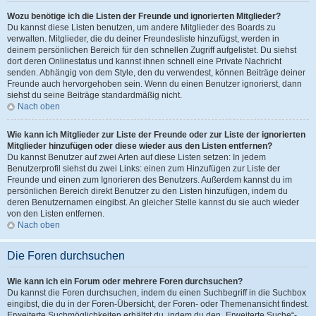
Wozu benötige ich die Listen der Freunde und ignorierten Mitglieder?
Du kannst diese Listen benutzen, um andere Mitglieder des Boards zu
verwalten. Mitglieder, die du deiner Freundesliste hinzufügst, werden in
deinem persönlichen Bereich für den schnellen Zugriff aufgelistet. Du siehst
dort deren Onlinestatus und kannst ihnen schnell eine Private Nachricht
senden. Abhängig von dem Style, den du verwendest, können Beiträge deiner
Freunde auch hervorgehoben sein. Wenn du einen Benutzer ignorierst, dann
siehst du seine Beiträge standardmäßig nicht.
Nach oben
Wie kann ich Mitglieder zur Liste der Freunde oder zur Liste der ignorierten
Mitglieder hinzufügen oder diese wieder aus den Listen entfernen?
Du kannst Benutzer auf zwei Arten auf diese Listen setzen: In jedem
Benutzerprofil siehst du zwei Links: einen zum Hinzufügen zur Liste der
Freunde und einen zum Ignorieren des Benutzers. Außerdem kannst du im
persönlichen Bereich direkt Benutzer zu den Listen hinzufügen, indem du
deren Benutzernamen eingibst. An gleicher Stelle kannst du sie auch wieder
von den Listen entfernen.
Nach oben
Die Foren durchsuchen
Wie kann ich ein Forum oder mehrere Foren durchsuchen?
Du kannst die Foren durchsuchen, indem du einen Suchbegriff in die Suchbox
eingibst, die du in der Foren-Übersicht, der Foren- oder Themenansicht findest.
Erweiterte Suchmöglichkeiten erhältst du, indem du den „Erweiterte Suche“-