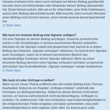
Hinweis erscheint nicht, wenn noch niemand auf deinen Beitrag geantwortet
hat oder wenn ein Administrator oder Moderator deinen Beitrag überarbeitet
hat. Diese können jedoch, falls sie es für nötig halten, eine Notiz hinterlassen,
warum dein Beitrag überarbeitet wurde. Bitte beachte, dass normale Benutzer
einen Beitrag nicht löschen können, wenn bereits jemand darauf geantwortet
hat.
Nach oben
Wie kann ich meinem Beitrag eine Signatur anfügen?
Um eine Signatur an deinen Beitrag anzufügen, musst du zunächst eine
solche in den Einstellungen in deinem persönlichen Bereich entwerfen.
Nachdem du die Signatur erstellt und gespeichert hast, kannst du in jedem
Beitrag das Kästchen „Signatur anhängen“ aktivieren. Du kannst eine Signatur
auch hinzufügen, indem du in deinem persönlichen Bereich das
standardmäßige Anhängen deiner Signatur aktivierst. Wenn du einen
einzelnen Beitrag dennoch ohne Signatur verfassen möchtest, so kannst du
dort einfach das Kontrollkästchen „Signatur anhängen“ wieder deaktivieren.
Nach oben
Wie kann ich eine Umfrage erstellen?
Wenn du ein neues Thema eröffnest oder den ersten Beitrag eines Themas
bearbeitest, findest du ein Register „Umfrage erstellen“ unterhalb des
Formulars zur Beitragserstellung. Solltest du diesen Bereich nicht sehen
können, so hast du wahrscheinlich nicht die Berechtigung, Umfragen zu
erstellen. Du solltest einen Titel und mindestens zwei Antwortmöglichkeiten in
die entsprechenden Felder eingeben und dabei sicherstellen, dass jede
Antwortmöglichkeit in einer eigenen Zeile steht. Du kannst auch unter