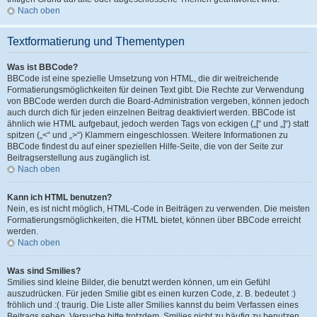
Nach oben
Textformatierung und Thementypen
Was ist BBCode?
BBCode ist eine spezielle Umsetzung von HTML, die dir weitreichende
Formatierungsmöglichkeiten für deinen Text gibt. Die Rechte zur Verwendung
von BBCode werden durch die Board-Administration vergeben, können jedoch
auch durch dich für jeden einzelnen Beitrag deaktiviert werden. BBCode ist
ähnlich wie HTML aufgebaut, jedoch werden Tags von eckigen („[“ und „]“) statt
spitzen („<“ und „>“) Klammern eingeschlossen. Weitere Informationen zu
BBCode findest du auf einer speziellen Hilfe-Seite, die von der Seite zur
Beitragserstellung aus zugänglich ist.
Nach oben
Kann ich HTML benutzen?
Nein, es ist nicht möglich, HTML-Code in Beiträgen zu verwenden. Die meisten
Formatierungsmöglichkeiten, die HTML bietet, können über BBCode erreicht
werden.
Nach oben
Was sind Smilies?
Smilies sind kleine Bilder, die benutzt werden können, um ein Gefühl
auszudrücken. Für jeden Smilie gibt es einen kurzen Code, z. B. bedeutet :)
fröhlich und :( traurig. Die Liste aller Smilies kannst du beim Verfassen eines
Beitrags sehen. Versuche bitte trotzdem, Smilies nicht zu häufig zu benutzen,