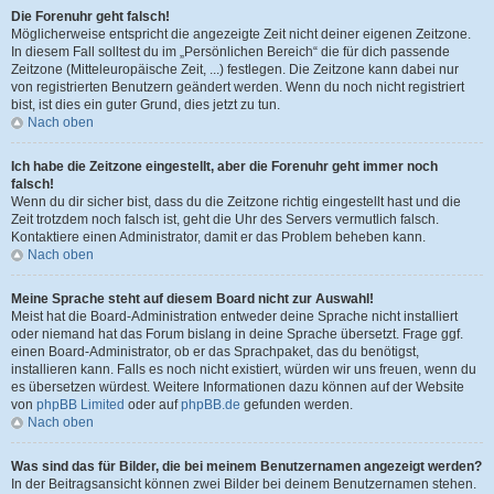
Die Forenuhr geht falsch!
Möglicherweise entspricht die angezeigte Zeit nicht deiner eigenen Zeitzone.
In diesem Fall solltest du im „Persönlichen Bereich“ die für dich passende
Zeitzone (Mitteleuropäische Zeit, ...) festlegen. Die Zeitzone kann dabei nur
von registrierten Benutzern geändert werden. Wenn du noch nicht registriert
bist, ist dies ein guter Grund, dies jetzt zu tun.
Nach oben
Ich habe die Zeitzone eingestellt, aber die Forenuhr geht immer noch
falsch!
Wenn du dir sicher bist, dass du die Zeitzone richtig eingestellt hast und die
Zeit trotzdem noch falsch ist, geht die Uhr des Servers vermutlich falsch.
Kontaktiere einen Administrator, damit er das Problem beheben kann.
Nach oben
Meine Sprache steht auf diesem Board nicht zur Auswahl!
Meist hat die Board-Administration entweder deine Sprache nicht installiert
oder niemand hat das Forum bislang in deine Sprache übersetzt. Frage ggf.
einen Board-Administrator, ob er das Sprachpaket, das du benötigst,
installieren kann. Falls es noch nicht existiert, würden wir uns freuen, wenn du
es übersetzen würdest. Weitere Informationen dazu können auf der Website
von
phpBB Limited
oder auf
phpBB.de
gefunden werden.
Nach oben
Was sind das für Bilder, die bei meinem Benutzernamen angezeigt werden?
In der Beitragsansicht können zwei Bilder bei deinem Benutzernamen stehen.