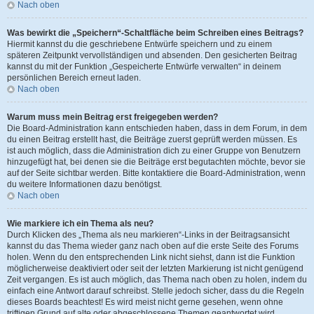
Nach oben
Was bewirkt die „Speichern“-Schaltfläche beim Schreiben eines Beitrags?
Hiermit kannst du die geschriebene Entwürfe speichern und zu einem
späteren Zeitpunkt vervollständigen und absenden. Den gesicherten Beitrag
kannst du mit der Funktion „Gespeicherte Entwürfe verwalten“ in deinem
persönlichen Bereich erneut laden.
Nach oben
Warum muss mein Beitrag erst freigegeben werden?
Die Board-Administration kann entschieden haben, dass in dem Forum, in dem
du einen Beitrag erstellt hast, die Beiträge zuerst geprüft werden müssen. Es
ist auch möglich, dass die Administration dich zu einer Gruppe von Benutzern
hinzugefügt hat, bei denen sie die Beiträge erst begutachten möchte, bevor sie
auf der Seite sichtbar werden. Bitte kontaktiere die Board-Administration, wenn
du weitere Informationen dazu benötigst.
Nach oben
Wie markiere ich ein Thema als neu?
Durch Klicken des „Thema als neu markieren“-Links in der Beitragsansicht
kannst du das Thema wieder ganz nach oben auf die erste Seite des Forums
holen. Wenn du den entsprechenden Link nicht siehst, dann ist die Funktion
möglicherweise deaktiviert oder seit der letzten Markierung ist nicht genügend
Zeit vergangen. Es ist auch möglich, das Thema nach oben zu holen, indem du
einfach eine Antwort darauf schreibst. Stelle jedoch sicher, dass du die Regeln
dieses Boards beachtest! Es wird meist nicht gerne gesehen, wenn ohne
triftigen Grund auf alte oder abgeschlossene Themen geantwortet wird.