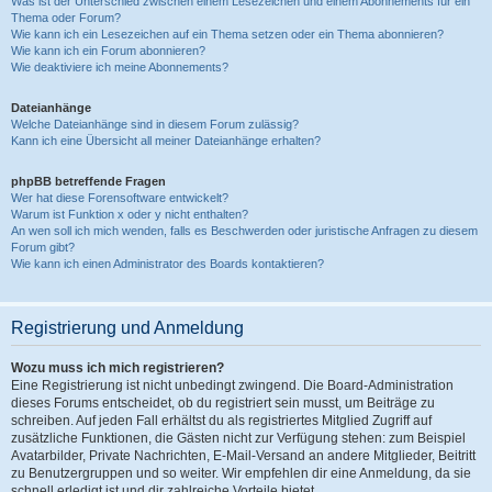
Was ist der Unterschied zwischen einem Lesezeichen und einem Abonnements für ein
Thema oder Forum?
Wie kann ich ein Lesezeichen auf ein Thema setzen oder ein Thema abonnieren?
Wie kann ich ein Forum abonnieren?
Wie deaktiviere ich meine Abonnements?
Dateianhänge
Welche Dateianhänge sind in diesem Forum zulässig?
Kann ich eine Übersicht all meiner Dateianhänge erhalten?
phpBB betreffende Fragen
Wer hat diese Forensoftware entwickelt?
Warum ist Funktion x oder y nicht enthalten?
An wen soll ich mich wenden, falls es Beschwerden oder juristische Anfragen zu diesem
Forum gibt?
Wie kann ich einen Administrator des Boards kontaktieren?
Registrierung und Anmeldung
Wozu muss ich mich registrieren?
Eine Registrierung ist nicht unbedingt zwingend. Die Board-Administration
dieses Forums entscheidet, ob du registriert sein musst, um Beiträge zu
schreiben. Auf jeden Fall erhältst du als registriertes Mitglied Zugriff auf
zusätzliche Funktionen, die Gästen nicht zur Verfügung stehen: zum Beispiel
Avatarbilder, Private Nachrichten, E-Mail-Versand an andere Mitglieder, Beitritt
zu Benutzergruppen und so weiter. Wir empfehlen dir eine Anmeldung, da sie
schnell erledigt ist und dir zahlreiche Vorteile bietet.