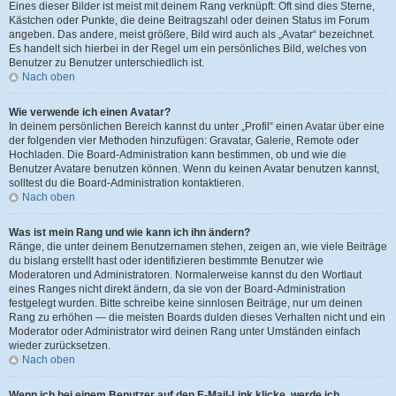
Eines dieser Bilder ist meist mit deinem Rang verknüpft: Oft sind dies Sterne,
Kästchen oder Punkte, die deine Beitragszahl oder deinen Status im Forum
angeben. Das andere, meist größere, Bild wird auch als „Avatar“ bezeichnet.
Es handelt sich hierbei in der Regel um ein persönliches Bild, welches von
Benutzer zu Benutzer unterschiedlich ist.
Nach oben
Wie verwende ich einen Avatar?
In deinem persönlichen Bereich kannst du unter „Profil“ einen Avatar über eine
der folgenden vier Methoden hinzufügen: Gravatar, Galerie, Remote oder
Hochladen. Die Board-Administration kann bestimmen, ob und wie die
Benutzer Avatare benutzen können. Wenn du keinen Avatar benutzen kannst,
solltest du die Board-Administration kontaktieren.
Nach oben
Was ist mein Rang und wie kann ich ihn ändern?
Ränge, die unter deinem Benutzernamen stehen, zeigen an, wie viele Beiträge
du bislang erstellt hast oder identifizieren bestimmte Benutzer wie
Moderatoren und Administratoren. Normalerweise kannst du den Wortlaut
eines Ranges nicht direkt ändern, da sie von der Board-Administration
festgelegt wurden. Bitte schreibe keine sinnlosen Beiträge, nur um deinen
Rang zu erhöhen — die meisten Boards dulden dieses Verhalten nicht und ein
Moderator oder Administrator wird deinen Rang unter Umständen einfach
wieder zurücksetzen.
Nach oben
Wenn ich bei einem Benutzer auf den E-Mail-Link klicke, werde ich