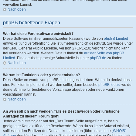
verwalten kannst.
Nach oben
phpBB betreffende Fragen
Wer hat diese Forensoftware entwickelt?
Diese Software (in ihrer unmodifizierten Fassung) wurde von
phpBB Limited
entwickelt und veröffentlicht. Sie ist urheberrechtlich geschützt. Sie wurde unter
der GNU General Public License, Version 2 (GPL-2.0) veröffentlicht und kann
frei vertrieben werden. Weitere Details findest du
auf der Seite von phpBB
Limited
. Eine deutschsprachige Anlaufstelle ist unter
phpBB.de
zu finden.
Nach oben
Warum ist Funktion x oder y nicht enthalten?
Diese Software wurde von phpBB Limited geschrieben. Wenn du denkst, dass
eine Funktion implementiert werden sollte, dann besuche
phpBB Ideas
, wo du
deine Stimme für bestehende Vorschläge abgeben oder neue Funktionen
vorschlagen kannst.
Nach oben
An wen soll ich mich wenden, falls es Beschwerden oder juristische
Anfragen zu diesem Forum gibt?
Jeder Administrator, der auf der „Das Team“-Seite aufgeführt ist, ist ein
geeigneter Kontakt für deine Beschwerde. Wenn du so keine Antwort erhältst,
solltest du den Besitzer der Domain kontaktieren (führe dazu eine
„WHOIS“-
Abfrage
durch) oder — falls diese Seite bei einem kostenlosen Webhoster wie