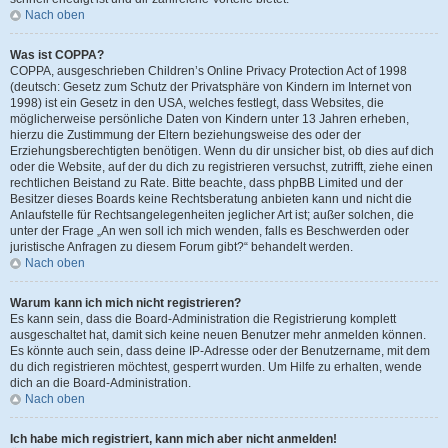
Nach oben
Was ist COPPA?
COPPA, ausgeschrieben Children’s Online Privacy Protection Act of 1998
(deutsch: Gesetz zum Schutz der Privatsphäre von Kindern im Internet von
1998) ist ein Gesetz in den USA, welches festlegt, dass Websites, die
möglicherweise persönliche Daten von Kindern unter 13 Jahren erheben,
hierzu die Zustimmung der Eltern beziehungsweise des oder der
Erziehungsberechtigten benötigen. Wenn du dir unsicher bist, ob dies auf dich
oder die Website, auf der du dich zu registrieren versuchst, zutrifft, ziehe einen
rechtlichen Beistand zu Rate. Bitte beachte, dass phpBB Limited und der
Besitzer dieses Boards keine Rechtsberatung anbieten kann und nicht die
Anlaufstelle für Rechtsangelegenheiten jeglicher Art ist; außer solchen, die
unter der Frage „An wen soll ich mich wenden, falls es Beschwerden oder
juristische Anfragen zu diesem Forum gibt?“ behandelt werden.
Nach oben
Warum kann ich mich nicht registrieren?
Es kann sein, dass die Board-Administration die Registrierung komplett
ausgeschaltet hat, damit sich keine neuen Benutzer mehr anmelden können.
Es könnte auch sein, dass deine IP-Adresse oder der Benutzername, mit dem
du dich registrieren möchtest, gesperrt wurden. Um Hilfe zu erhalten, wende
dich an die Board-Administration.
Nach oben
Ich habe mich registriert, kann mich aber nicht anmelden!