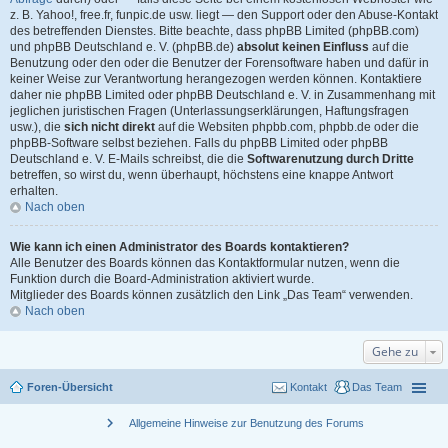
z. B. Yahoo!, free.fr, funpic.de usw. liegt — den Support oder den Abuse-Kontakt
des betreffenden Dienstes. Bitte beachte, dass phpBB Limited (phpBB.com)
und phpBB Deutschland e. V. (phpBB.de)
absolut keinen Einfluss
auf die
Benutzung oder den oder die Benutzer der Forensoftware haben und dafür in
keiner Weise zur Verantwortung herangezogen werden können. Kontaktiere
daher nie phpBB Limited oder phpBB Deutschland e. V. in Zusammenhang mit
jeglichen juristischen Fragen (Unterlassungserklärungen, Haftungsfragen
usw.), die
sich nicht direkt
auf die Websiten phpbb.com, phpbb.de oder die
phpBB-Software selbst beziehen. Falls du phpBB Limited oder phpBB
Deutschland e. V. E-Mails schreibst, die die
Softwarenutzung durch Dritte
betreffen, so wirst du, wenn überhaupt, höchstens eine knappe Antwort
erhalten.
Nach oben
Wie kann ich einen Administrator des Boards kontaktieren?
Alle Benutzer des Boards können das Kontaktformular nutzen, wenn die
Funktion durch die Board-Administration aktiviert wurde.
Mitglieder des Boards können zusätzlich den Link „Das Team“ verwenden.
Nach oben
Gehe zu
Foren-Übersicht
Kontakt
Das Team
chevron_right
Allgemeine Hinweise zur Benutzung des Forums