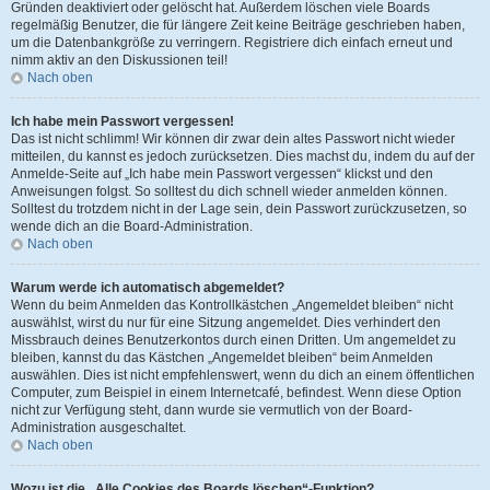
Gründen deaktiviert oder gelöscht hat. Außerdem löschen viele Boards
regelmäßig Benutzer, die für längere Zeit keine Beiträge geschrieben haben,
um die Datenbankgröße zu verringern. Registriere dich einfach erneut und
nimm aktiv an den Diskussionen teil!
Nach oben
Ich habe mein Passwort vergessen!
Das ist nicht schlimm! Wir können dir zwar dein altes Passwort nicht wieder
mitteilen, du kannst es jedoch zurücksetzen. Dies machst du, indem du auf der
Anmelde-Seite auf „Ich habe mein Passwort vergessen“ klickst und den
Anweisungen folgst. So solltest du dich schnell wieder anmelden können.
Solltest du trotzdem nicht in der Lage sein, dein Passwort zurückzusetzen, so
wende dich an die Board-Administration.
Nach oben
Warum werde ich automatisch abgemeldet?
Wenn du beim Anmelden das Kontrollkästchen „Angemeldet bleiben“ nicht
auswählst, wirst du nur für eine Sitzung angemeldet. Dies verhindert den
Missbrauch deines Benutzerkontos durch einen Dritten. Um angemeldet zu
bleiben, kannst du das Kästchen „Angemeldet bleiben“ beim Anmelden
auswählen. Dies ist nicht empfehlenswert, wenn du dich an einem öffentlichen
Computer, zum Beispiel in einem Internetcafé, befindest. Wenn diese Option
nicht zur Verfügung steht, dann wurde sie vermutlich von der Board-
Administration ausgeschaltet.
Nach oben
Wozu ist die „Alle Cookies des Boards löschen“-Funktion?