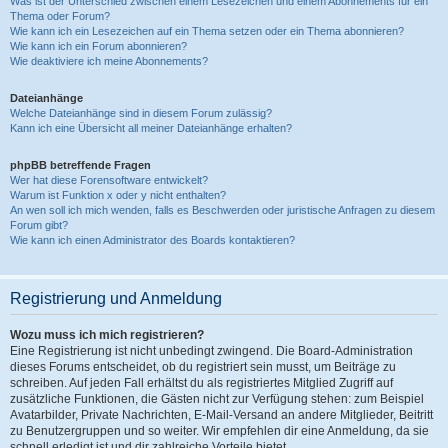
Was ist der Unterschied zwischen einem Lesezeichen und einem Abonnements für ein
Thema oder Forum?
Wie kann ich ein Lesezeichen auf ein Thema setzen oder ein Thema abonnieren?
Wie kann ich ein Forum abonnieren?
Wie deaktiviere ich meine Abonnements?
Dateianhänge
Welche Dateianhänge sind in diesem Forum zulässig?
Kann ich eine Übersicht all meiner Dateianhänge erhalten?
phpBB betreffende Fragen
Wer hat diese Forensoftware entwickelt?
Warum ist Funktion x oder y nicht enthalten?
An wen soll ich mich wenden, falls es Beschwerden oder juristische Anfragen zu diesem
Forum gibt?
Wie kann ich einen Administrator des Boards kontaktieren?
Registrierung und Anmeldung
Wozu muss ich mich registrieren?
Eine Registrierung ist nicht unbedingt zwingend. Die Board-Administration
dieses Forums entscheidet, ob du registriert sein musst, um Beiträge zu
schreiben. Auf jeden Fall erhältst du als registriertes Mitglied Zugriff auf
zusätzliche Funktionen, die Gästen nicht zur Verfügung stehen: zum Beispiel
Avatarbilder, Private Nachrichten, E-Mail-Versand an andere Mitglieder, Beitritt
zu Benutzergruppen und so weiter. Wir empfehlen dir eine Anmeldung, da sie
schnell erledigt ist und dir zahlreiche Vorteile bietet.