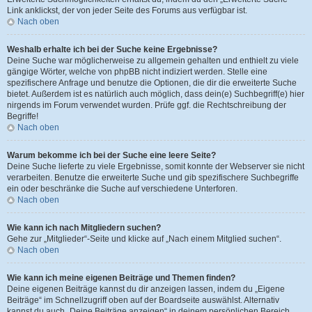
Link anklickst, der von jeder Seite des Forums aus verfügbar ist.
Nach oben
Weshalb erhalte ich bei der Suche keine Ergebnisse?
Deine Suche war möglicherweise zu allgemein gehalten und enthielt zu viele
gängige Wörter, welche von phpBB nicht indiziert werden. Stelle eine
spezifischere Anfrage und benutze die Optionen, die dir die erweiterte Suche
bietet. Außerdem ist es natürlich auch möglich, dass dein(e) Suchbegriff(e) hier
nirgends im Forum verwendet wurden. Prüfe ggf. die Rechtschreibung der
Begriffe!
Nach oben
Warum bekomme ich bei der Suche eine leere Seite?
Deine Suche lieferte zu viele Ergebnisse, somit konnte der Webserver sie nicht
verarbeiten. Benutze die erweiterte Suche und gib spezifischere Suchbegriffe
ein oder beschränke die Suche auf verschiedene Unterforen.
Nach oben
Wie kann ich nach Mitgliedern suchen?
Gehe zur „Mitglieder“-Seite und klicke auf „Nach einem Mitglied suchen“.
Nach oben
Wie kann ich meine eigenen Beiträge und Themen finden?
Deine eigenen Beiträge kannst du dir anzeigen lassen, indem du „Eigene
Beiträge“ im Schnellzugriff oben auf der Boardseite auswählst. Alternativ
kannst du auch „Deine Beiträge anzeigen“ in deinem persönlichen Bereich