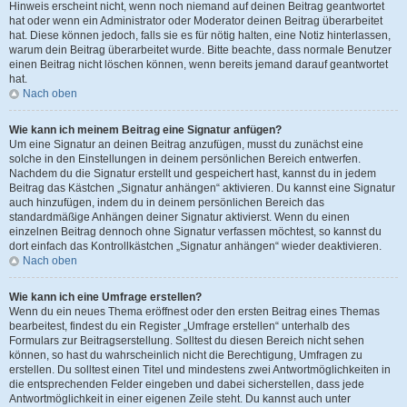
Hinweis erscheint nicht, wenn noch niemand auf deinen Beitrag geantwortet
hat oder wenn ein Administrator oder Moderator deinen Beitrag überarbeitet
hat. Diese können jedoch, falls sie es für nötig halten, eine Notiz hinterlassen,
warum dein Beitrag überarbeitet wurde. Bitte beachte, dass normale Benutzer
einen Beitrag nicht löschen können, wenn bereits jemand darauf geantwortet
hat.
Nach oben
Wie kann ich meinem Beitrag eine Signatur anfügen?
Um eine Signatur an deinen Beitrag anzufügen, musst du zunächst eine
solche in den Einstellungen in deinem persönlichen Bereich entwerfen.
Nachdem du die Signatur erstellt und gespeichert hast, kannst du in jedem
Beitrag das Kästchen „Signatur anhängen“ aktivieren. Du kannst eine Signatur
auch hinzufügen, indem du in deinem persönlichen Bereich das
standardmäßige Anhängen deiner Signatur aktivierst. Wenn du einen
einzelnen Beitrag dennoch ohne Signatur verfassen möchtest, so kannst du
dort einfach das Kontrollkästchen „Signatur anhängen“ wieder deaktivieren.
Nach oben
Wie kann ich eine Umfrage erstellen?
Wenn du ein neues Thema eröffnest oder den ersten Beitrag eines Themas
bearbeitest, findest du ein Register „Umfrage erstellen“ unterhalb des
Formulars zur Beitragserstellung. Solltest du diesen Bereich nicht sehen
können, so hast du wahrscheinlich nicht die Berechtigung, Umfragen zu
erstellen. Du solltest einen Titel und mindestens zwei Antwortmöglichkeiten in
die entsprechenden Felder eingeben und dabei sicherstellen, dass jede
Antwortmöglichkeit in einer eigenen Zeile steht. Du kannst auch unter