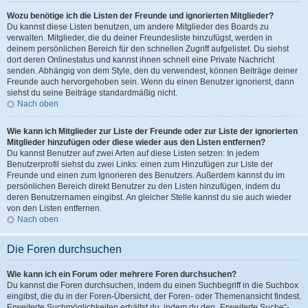
Wozu benötige ich die Listen der Freunde und ignorierten Mitglieder?
Du kannst diese Listen benutzen, um andere Mitglieder des Boards zu
verwalten. Mitglieder, die du deiner Freundesliste hinzufügst, werden in
deinem persönlichen Bereich für den schnellen Zugriff aufgelistet. Du siehst
dort deren Onlinestatus und kannst ihnen schnell eine Private Nachricht
senden. Abhängig von dem Style, den du verwendest, können Beiträge deiner
Freunde auch hervorgehoben sein. Wenn du einen Benutzer ignorierst, dann
siehst du seine Beiträge standardmäßig nicht.
Nach oben
Wie kann ich Mitglieder zur Liste der Freunde oder zur Liste der ignorierten
Mitglieder hinzufügen oder diese wieder aus den Listen entfernen?
Du kannst Benutzer auf zwei Arten auf diese Listen setzen: In jedem
Benutzerprofil siehst du zwei Links: einen zum Hinzufügen zur Liste der
Freunde und einen zum Ignorieren des Benutzers. Außerdem kannst du im
persönlichen Bereich direkt Benutzer zu den Listen hinzufügen, indem du
deren Benutzernamen eingibst. An gleicher Stelle kannst du sie auch wieder
von den Listen entfernen.
Nach oben
Die Foren durchsuchen
Wie kann ich ein Forum oder mehrere Foren durchsuchen?
Du kannst die Foren durchsuchen, indem du einen Suchbegriff in die Suchbox
eingibst, die du in der Foren-Übersicht, der Foren- oder Themenansicht findest.
Erweiterte Suchmöglichkeiten erhältst du, indem du den „Erweiterte Suche“-