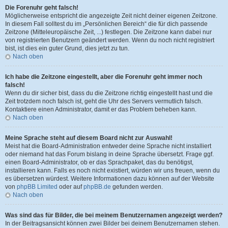
Die Forenuhr geht falsch!
Möglicherweise entspricht die angezeigte Zeit nicht deiner eigenen Zeitzone.
In diesem Fall solltest du im „Persönlichen Bereich“ die für dich passende
Zeitzone (Mitteleuropäische Zeit, ...) festlegen. Die Zeitzone kann dabei nur
von registrierten Benutzern geändert werden. Wenn du noch nicht registriert
bist, ist dies ein guter Grund, dies jetzt zu tun.
Nach oben
Ich habe die Zeitzone eingestellt, aber die Forenuhr geht immer noch
falsch!
Wenn du dir sicher bist, dass du die Zeitzone richtig eingestellt hast und die
Zeit trotzdem noch falsch ist, geht die Uhr des Servers vermutlich falsch.
Kontaktiere einen Administrator, damit er das Problem beheben kann.
Nach oben
Meine Sprache steht auf diesem Board nicht zur Auswahl!
Meist hat die Board-Administration entweder deine Sprache nicht installiert
oder niemand hat das Forum bislang in deine Sprache übersetzt. Frage ggf.
einen Board-Administrator, ob er das Sprachpaket, das du benötigst,
installieren kann. Falls es noch nicht existiert, würden wir uns freuen, wenn du
es übersetzen würdest. Weitere Informationen dazu können auf der Website
von
phpBB Limited
oder auf
phpBB.de
gefunden werden.
Nach oben
Was sind das für Bilder, die bei meinem Benutzernamen angezeigt werden?
In der Beitragsansicht können zwei Bilder bei deinem Benutzernamen stehen.