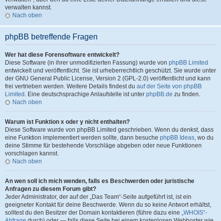
verwalten kannst.
Nach oben
phpBB betreffende Fragen
Wer hat diese Forensoftware entwickelt?
Diese Software (in ihrer unmodifizierten Fassung) wurde von
phpBB Limited
entwickelt und veröffentlicht. Sie ist urheberrechtlich geschützt. Sie wurde unter
der GNU General Public License, Version 2 (GPL-2.0) veröffentlicht und kann
frei vertrieben werden. Weitere Details findest du
auf der Seite von phpBB
Limited
. Eine deutschsprachige Anlaufstelle ist unter
phpBB.de
zu finden.
Nach oben
Warum ist Funktion x oder y nicht enthalten?
Diese Software wurde von phpBB Limited geschrieben. Wenn du denkst, dass
eine Funktion implementiert werden sollte, dann besuche
phpBB Ideas
, wo du
deine Stimme für bestehende Vorschläge abgeben oder neue Funktionen
vorschlagen kannst.
Nach oben
An wen soll ich mich wenden, falls es Beschwerden oder juristische
Anfragen zu diesem Forum gibt?
Jeder Administrator, der auf der „Das Team“-Seite aufgeführt ist, ist ein
geeigneter Kontakt für deine Beschwerde. Wenn du so keine Antwort erhältst,
solltest du den Besitzer der Domain kontaktieren (führe dazu eine
„WHOIS“-
Abfrage
durch) oder — falls diese Seite bei einem kostenlosen Webhoster wie