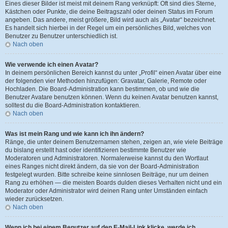
Eines dieser Bilder ist meist mit deinem Rang verknüpft: Oft sind dies Sterne,
Kästchen oder Punkte, die deine Beitragszahl oder deinen Status im Forum
angeben. Das andere, meist größere, Bild wird auch als „Avatar“ bezeichnet.
Es handelt sich hierbei in der Regel um ein persönliches Bild, welches von
Benutzer zu Benutzer unterschiedlich ist.
Nach oben
Wie verwende ich einen Avatar?
In deinem persönlichen Bereich kannst du unter „Profil“ einen Avatar über eine
der folgenden vier Methoden hinzufügen: Gravatar, Galerie, Remote oder
Hochladen. Die Board-Administration kann bestimmen, ob und wie die
Benutzer Avatare benutzen können. Wenn du keinen Avatar benutzen kannst,
solltest du die Board-Administration kontaktieren.
Nach oben
Was ist mein Rang und wie kann ich ihn ändern?
Ränge, die unter deinem Benutzernamen stehen, zeigen an, wie viele Beiträge
du bislang erstellt hast oder identifizieren bestimmte Benutzer wie
Moderatoren und Administratoren. Normalerweise kannst du den Wortlaut
eines Ranges nicht direkt ändern, da sie von der Board-Administration
festgelegt wurden. Bitte schreibe keine sinnlosen Beiträge, nur um deinen
Rang zu erhöhen — die meisten Boards dulden dieses Verhalten nicht und ein
Moderator oder Administrator wird deinen Rang unter Umständen einfach
wieder zurücksetzen.
Nach oben
Wenn ich bei einem Benutzer auf den E-Mail-Link klicke, werde ich