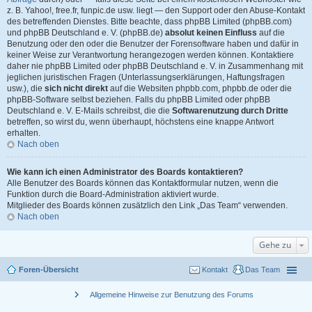
z. B. Yahoo!, free.fr, funpic.de usw. liegt — den Support oder den Abuse-Kontakt
des betreffenden Dienstes. Bitte beachte, dass phpBB Limited (phpBB.com)
und phpBB Deutschland e. V. (phpBB.de)
absolut keinen Einfluss
auf die
Benutzung oder den oder die Benutzer der Forensoftware haben und dafür in
keiner Weise zur Verantwortung herangezogen werden können. Kontaktiere
daher nie phpBB Limited oder phpBB Deutschland e. V. in Zusammenhang mit
jeglichen juristischen Fragen (Unterlassungserklärungen, Haftungsfragen
usw.), die
sich nicht direkt
auf die Websiten phpbb.com, phpbb.de oder die
phpBB-Software selbst beziehen. Falls du phpBB Limited oder phpBB
Deutschland e. V. E-Mails schreibst, die die
Softwarenutzung durch Dritte
betreffen, so wirst du, wenn überhaupt, höchstens eine knappe Antwort
erhalten.
Nach oben
Wie kann ich einen Administrator des Boards kontaktieren?
Alle Benutzer des Boards können das Kontaktformular nutzen, wenn die
Funktion durch die Board-Administration aktiviert wurde.
Mitglieder des Boards können zusätzlich den Link „Das Team“ verwenden.
Nach oben
Gehe zu
Foren-Übersicht
Kontakt
Das Team
chevron_right
Allgemeine Hinweise zur Benutzung des Forums