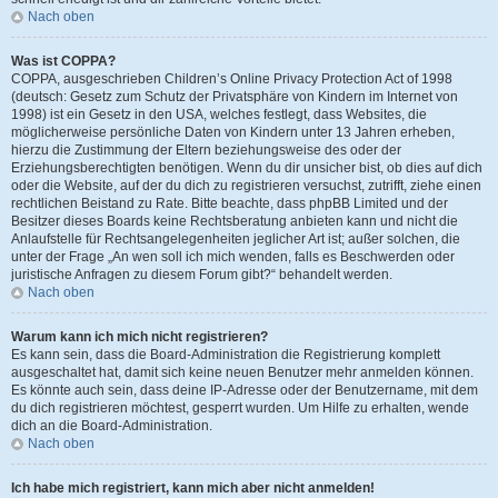
Nach oben
Was ist COPPA?
COPPA, ausgeschrieben Children’s Online Privacy Protection Act of 1998
(deutsch: Gesetz zum Schutz der Privatsphäre von Kindern im Internet von
1998) ist ein Gesetz in den USA, welches festlegt, dass Websites, die
möglicherweise persönliche Daten von Kindern unter 13 Jahren erheben,
hierzu die Zustimmung der Eltern beziehungsweise des oder der
Erziehungsberechtigten benötigen. Wenn du dir unsicher bist, ob dies auf dich
oder die Website, auf der du dich zu registrieren versuchst, zutrifft, ziehe einen
rechtlichen Beistand zu Rate. Bitte beachte, dass phpBB Limited und der
Besitzer dieses Boards keine Rechtsberatung anbieten kann und nicht die
Anlaufstelle für Rechtsangelegenheiten jeglicher Art ist; außer solchen, die
unter der Frage „An wen soll ich mich wenden, falls es Beschwerden oder
juristische Anfragen zu diesem Forum gibt?“ behandelt werden.
Nach oben
Warum kann ich mich nicht registrieren?
Es kann sein, dass die Board-Administration die Registrierung komplett
ausgeschaltet hat, damit sich keine neuen Benutzer mehr anmelden können.
Es könnte auch sein, dass deine IP-Adresse oder der Benutzername, mit dem
du dich registrieren möchtest, gesperrt wurden. Um Hilfe zu erhalten, wende
dich an die Board-Administration.
Nach oben
Ich habe mich registriert, kann mich aber nicht anmelden!