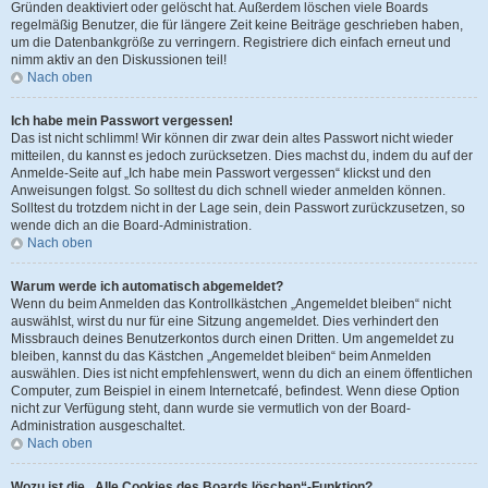
Gründen deaktiviert oder gelöscht hat. Außerdem löschen viele Boards
regelmäßig Benutzer, die für längere Zeit keine Beiträge geschrieben haben,
um die Datenbankgröße zu verringern. Registriere dich einfach erneut und
nimm aktiv an den Diskussionen teil!
Nach oben
Ich habe mein Passwort vergessen!
Das ist nicht schlimm! Wir können dir zwar dein altes Passwort nicht wieder
mitteilen, du kannst es jedoch zurücksetzen. Dies machst du, indem du auf der
Anmelde-Seite auf „Ich habe mein Passwort vergessen“ klickst und den
Anweisungen folgst. So solltest du dich schnell wieder anmelden können.
Solltest du trotzdem nicht in der Lage sein, dein Passwort zurückzusetzen, so
wende dich an die Board-Administration.
Nach oben
Warum werde ich automatisch abgemeldet?
Wenn du beim Anmelden das Kontrollkästchen „Angemeldet bleiben“ nicht
auswählst, wirst du nur für eine Sitzung angemeldet. Dies verhindert den
Missbrauch deines Benutzerkontos durch einen Dritten. Um angemeldet zu
bleiben, kannst du das Kästchen „Angemeldet bleiben“ beim Anmelden
auswählen. Dies ist nicht empfehlenswert, wenn du dich an einem öffentlichen
Computer, zum Beispiel in einem Internetcafé, befindest. Wenn diese Option
nicht zur Verfügung steht, dann wurde sie vermutlich von der Board-
Administration ausgeschaltet.
Nach oben
Wozu ist die „Alle Cookies des Boards löschen“-Funktion?