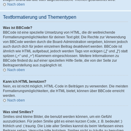
Nach oben
Textformatierung und Thementypen
Was ist BBCode?
BBCode ist eine spezielle Umsetzung von HTML, die dir weitreichende
Formatierungsmöglichkeiten für deinen Text gibt. Die Rechte zur Verwendung
von BBCode werden durch die Board-Administration vergeben, können jedoch
auch durch dich für jeden einzelnen Beitrag deaktiviert werden. BBCode ist
ähnlich wie HTML aufgebaut, jedoch werden Tags von eckigen („[“ und „]“) statt
spitzen („<“ und „>“) Klammern eingeschlossen. Weitere Informationen zu
BBCode findest du auf einer speziellen Hilfe-Seite, die von der Seite zur
Beitragserstellung aus zugänglich ist.
Nach oben
Kann ich HTML benutzen?
Nein, es ist nicht möglich, HTML-Code in Beiträgen zu verwenden. Die meisten
Formatierungsmöglichkeiten, die HTML bietet, können über BBCode erreicht
werden.
Nach oben
Was sind Smilies?
Smilies sind kleine Bilder, die benutzt werden können, um ein Gefühl
auszudrücken. Für jeden Smilie gibt es einen kurzen Code, z. B. bedeutet :)
fröhlich und :( traurig. Die Liste aller Smilies kannst du beim Verfassen eines
Beitrags sehen. Versuche bitte trotzdem, Smilies nicht zu häufig zu benutzen,