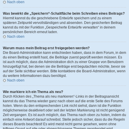
Nach oben
Was bewirkt die „Speichern“-Schaltfläche beim Schreiben eines Beitrags?
Hiermit kannst du die geschriebene Entwürfe speichern und zu einem
späteren Zeitpunkt vervollständigen und absenden. Den gesicherten Beitrag
kannst du mit der Funktion „Gespeicherte Entwürfe verwalten“ in deinem
persönlichen Bereich erneut laden.
Nach oben
Warum muss mein Beitrag erst freigegeben werden?
Die Board-Administration kann entschieden haben, dass in dem Forum, in dem
du einen Beitrag erstellt hast, die Beiträge zuerst geprüft werden müssen. Es
ist auch möglich, dass die Administration dich zu einer Gruppe von Benutzern
hinzugefügt hat, bei denen sie die Beiträge erst begutachten möchte, bevor sie
auf der Seite sichtbar werden. Bitte kontaktiere die Board-Administration, wenn
du weitere Informationen dazu benötigst.
Nach oben
Wie markiere ich ein Thema als neu?
Durch Klicken des „Thema als neu markieren“-Links in der Beitragsansicht
kannst du das Thema wieder ganz nach oben auf die erste Seite des Forums
holen. Wenn du den entsprechenden Link nicht siehst, dann ist die Funktion
möglicherweise deaktiviert oder seit der letzten Markierung ist nicht genügend
Zeit vergangen. Es ist auch möglich, das Thema nach oben zu holen, indem du
einfach eine Antwort darauf schreibst. Stelle jedoch sicher, dass du die Regeln
dieses Boards beachtest! Es wird meist nicht gerne gesehen, wenn ohne
triftigen Grund auf alte oder abgeschlossene Themen geantwortet wird.