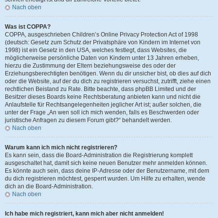
Nach oben
Was ist COPPA?
COPPA, ausgeschrieben Children’s Online Privacy Protection Act of 1998
(deutsch: Gesetz zum Schutz der Privatsphäre von Kindern im Internet von
1998) ist ein Gesetz in den USA, welches festlegt, dass Websites, die
möglicherweise persönliche Daten von Kindern unter 13 Jahren erheben,
hierzu die Zustimmung der Eltern beziehungsweise des oder der
Erziehungsberechtigten benötigen. Wenn du dir unsicher bist, ob dies auf dich
oder die Website, auf der du dich zu registrieren versuchst, zutrifft, ziehe einen
rechtlichen Beistand zu Rate. Bitte beachte, dass phpBB Limited und der
Besitzer dieses Boards keine Rechtsberatung anbieten kann und nicht die
Anlaufstelle für Rechtsangelegenheiten jeglicher Art ist; außer solchen, die
unter der Frage „An wen soll ich mich wenden, falls es Beschwerden oder
juristische Anfragen zu diesem Forum gibt?“ behandelt werden.
Nach oben
Warum kann ich mich nicht registrieren?
Es kann sein, dass die Board-Administration die Registrierung komplett
ausgeschaltet hat, damit sich keine neuen Benutzer mehr anmelden können.
Es könnte auch sein, dass deine IP-Adresse oder der Benutzername, mit dem
du dich registrieren möchtest, gesperrt wurden. Um Hilfe zu erhalten, wende
dich an die Board-Administration.
Nach oben
Ich habe mich registriert, kann mich aber nicht anmelden!