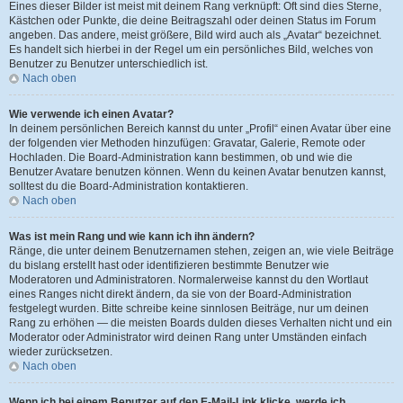
Eines dieser Bilder ist meist mit deinem Rang verknüpft: Oft sind dies Sterne,
Kästchen oder Punkte, die deine Beitragszahl oder deinen Status im Forum
angeben. Das andere, meist größere, Bild wird auch als „Avatar“ bezeichnet.
Es handelt sich hierbei in der Regel um ein persönliches Bild, welches von
Benutzer zu Benutzer unterschiedlich ist.
Nach oben
Wie verwende ich einen Avatar?
In deinem persönlichen Bereich kannst du unter „Profil“ einen Avatar über eine
der folgenden vier Methoden hinzufügen: Gravatar, Galerie, Remote oder
Hochladen. Die Board-Administration kann bestimmen, ob und wie die
Benutzer Avatare benutzen können. Wenn du keinen Avatar benutzen kannst,
solltest du die Board-Administration kontaktieren.
Nach oben
Was ist mein Rang und wie kann ich ihn ändern?
Ränge, die unter deinem Benutzernamen stehen, zeigen an, wie viele Beiträge
du bislang erstellt hast oder identifizieren bestimmte Benutzer wie
Moderatoren und Administratoren. Normalerweise kannst du den Wortlaut
eines Ranges nicht direkt ändern, da sie von der Board-Administration
festgelegt wurden. Bitte schreibe keine sinnlosen Beiträge, nur um deinen
Rang zu erhöhen — die meisten Boards dulden dieses Verhalten nicht und ein
Moderator oder Administrator wird deinen Rang unter Umständen einfach
wieder zurücksetzen.
Nach oben
Wenn ich bei einem Benutzer auf den E-Mail-Link klicke, werde ich