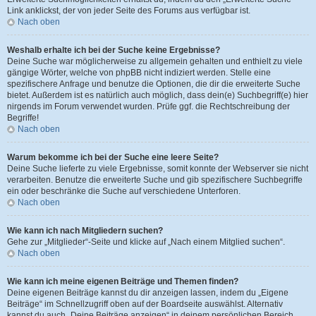
Link anklickst, der von jeder Seite des Forums aus verfügbar ist.
Nach oben
Weshalb erhalte ich bei der Suche keine Ergebnisse?
Deine Suche war möglicherweise zu allgemein gehalten und enthielt zu viele
gängige Wörter, welche von phpBB nicht indiziert werden. Stelle eine
spezifischere Anfrage und benutze die Optionen, die dir die erweiterte Suche
bietet. Außerdem ist es natürlich auch möglich, dass dein(e) Suchbegriff(e) hier
nirgends im Forum verwendet wurden. Prüfe ggf. die Rechtschreibung der
Begriffe!
Nach oben
Warum bekomme ich bei der Suche eine leere Seite?
Deine Suche lieferte zu viele Ergebnisse, somit konnte der Webserver sie nicht
verarbeiten. Benutze die erweiterte Suche und gib spezifischere Suchbegriffe
ein oder beschränke die Suche auf verschiedene Unterforen.
Nach oben
Wie kann ich nach Mitgliedern suchen?
Gehe zur „Mitglieder“-Seite und klicke auf „Nach einem Mitglied suchen“.
Nach oben
Wie kann ich meine eigenen Beiträge und Themen finden?
Deine eigenen Beiträge kannst du dir anzeigen lassen, indem du „Eigene
Beiträge“ im Schnellzugriff oben auf der Boardseite auswählst. Alternativ
kannst du auch „Deine Beiträge anzeigen“ in deinem persönlichen Bereich