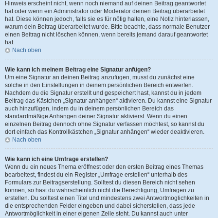
Hinweis erscheint nicht, wenn noch niemand auf deinen Beitrag geantwortet
hat oder wenn ein Administrator oder Moderator deinen Beitrag überarbeitet
hat. Diese können jedoch, falls sie es für nötig halten, eine Notiz hinterlassen,
warum dein Beitrag überarbeitet wurde. Bitte beachte, dass normale Benutzer
einen Beitrag nicht löschen können, wenn bereits jemand darauf geantwortet
hat.
Nach oben
Wie kann ich meinem Beitrag eine Signatur anfügen?
Um eine Signatur an deinen Beitrag anzufügen, musst du zunächst eine
solche in den Einstellungen in deinem persönlichen Bereich entwerfen.
Nachdem du die Signatur erstellt und gespeichert hast, kannst du in jedem
Beitrag das Kästchen „Signatur anhängen“ aktivieren. Du kannst eine Signatur
auch hinzufügen, indem du in deinem persönlichen Bereich das
standardmäßige Anhängen deiner Signatur aktivierst. Wenn du einen
einzelnen Beitrag dennoch ohne Signatur verfassen möchtest, so kannst du
dort einfach das Kontrollkästchen „Signatur anhängen“ wieder deaktivieren.
Nach oben
Wie kann ich eine Umfrage erstellen?
Wenn du ein neues Thema eröffnest oder den ersten Beitrag eines Themas
bearbeitest, findest du ein Register „Umfrage erstellen“ unterhalb des
Formulars zur Beitragserstellung. Solltest du diesen Bereich nicht sehen
können, so hast du wahrscheinlich nicht die Berechtigung, Umfragen zu
erstellen. Du solltest einen Titel und mindestens zwei Antwortmöglichkeiten in
die entsprechenden Felder eingeben und dabei sicherstellen, dass jede
Antwortmöglichkeit in einer eigenen Zeile steht. Du kannst auch unter