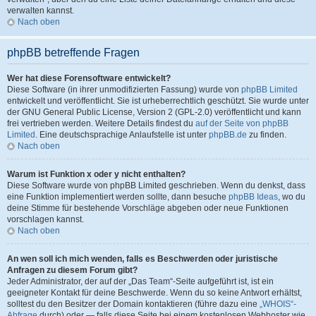
verwalten kannst.
Nach oben
phpBB betreffende Fragen
Wer hat diese Forensoftware entwickelt?
Diese Software (in ihrer unmodifizierten Fassung) wurde von
phpBB Limited
entwickelt und veröffentlicht. Sie ist urheberrechtlich geschützt. Sie wurde unter
der GNU General Public License, Version 2 (GPL-2.0) veröffentlicht und kann
frei vertrieben werden. Weitere Details findest du
auf der Seite von phpBB
Limited
. Eine deutschsprachige Anlaufstelle ist unter
phpBB.de
zu finden.
Nach oben
Warum ist Funktion x oder y nicht enthalten?
Diese Software wurde von phpBB Limited geschrieben. Wenn du denkst, dass
eine Funktion implementiert werden sollte, dann besuche
phpBB Ideas
, wo du
deine Stimme für bestehende Vorschläge abgeben oder neue Funktionen
vorschlagen kannst.
Nach oben
An wen soll ich mich wenden, falls es Beschwerden oder juristische
Anfragen zu diesem Forum gibt?
Jeder Administrator, der auf der „Das Team“-Seite aufgeführt ist, ist ein
geeigneter Kontakt für deine Beschwerde. Wenn du so keine Antwort erhältst,
solltest du den Besitzer der Domain kontaktieren (führe dazu eine
„WHOIS“-
Abfrage
durch) oder — falls diese Seite bei einem kostenlosen Webhoster wie