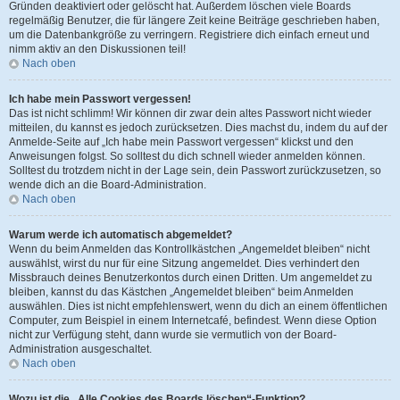
Gründen deaktiviert oder gelöscht hat. Außerdem löschen viele Boards
regelmäßig Benutzer, die für längere Zeit keine Beiträge geschrieben haben,
um die Datenbankgröße zu verringern. Registriere dich einfach erneut und
nimm aktiv an den Diskussionen teil!
Nach oben
Ich habe mein Passwort vergessen!
Das ist nicht schlimm! Wir können dir zwar dein altes Passwort nicht wieder
mitteilen, du kannst es jedoch zurücksetzen. Dies machst du, indem du auf der
Anmelde-Seite auf „Ich habe mein Passwort vergessen“ klickst und den
Anweisungen folgst. So solltest du dich schnell wieder anmelden können.
Solltest du trotzdem nicht in der Lage sein, dein Passwort zurückzusetzen, so
wende dich an die Board-Administration.
Nach oben
Warum werde ich automatisch abgemeldet?
Wenn du beim Anmelden das Kontrollkästchen „Angemeldet bleiben“ nicht
auswählst, wirst du nur für eine Sitzung angemeldet. Dies verhindert den
Missbrauch deines Benutzerkontos durch einen Dritten. Um angemeldet zu
bleiben, kannst du das Kästchen „Angemeldet bleiben“ beim Anmelden
auswählen. Dies ist nicht empfehlenswert, wenn du dich an einem öffentlichen
Computer, zum Beispiel in einem Internetcafé, befindest. Wenn diese Option
nicht zur Verfügung steht, dann wurde sie vermutlich von der Board-
Administration ausgeschaltet.
Nach oben
Wozu ist die „Alle Cookies des Boards löschen“-Funktion?