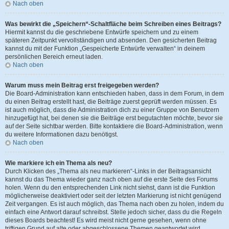
Nach oben
Was bewirkt die „Speichern“-Schaltfläche beim Schreiben eines Beitrags?
Hiermit kannst du die geschriebene Entwürfe speichern und zu einem
späteren Zeitpunkt vervollständigen und absenden. Den gesicherten Beitrag
kannst du mit der Funktion „Gespeicherte Entwürfe verwalten“ in deinem
persönlichen Bereich erneut laden.
Nach oben
Warum muss mein Beitrag erst freigegeben werden?
Die Board-Administration kann entschieden haben, dass in dem Forum, in dem
du einen Beitrag erstellt hast, die Beiträge zuerst geprüft werden müssen. Es
ist auch möglich, dass die Administration dich zu einer Gruppe von Benutzern
hinzugefügt hat, bei denen sie die Beiträge erst begutachten möchte, bevor sie
auf der Seite sichtbar werden. Bitte kontaktiere die Board-Administration, wenn
du weitere Informationen dazu benötigst.
Nach oben
Wie markiere ich ein Thema als neu?
Durch Klicken des „Thema als neu markieren“-Links in der Beitragsansicht
kannst du das Thema wieder ganz nach oben auf die erste Seite des Forums
holen. Wenn du den entsprechenden Link nicht siehst, dann ist die Funktion
möglicherweise deaktiviert oder seit der letzten Markierung ist nicht genügend
Zeit vergangen. Es ist auch möglich, das Thema nach oben zu holen, indem du
einfach eine Antwort darauf schreibst. Stelle jedoch sicher, dass du die Regeln
dieses Boards beachtest! Es wird meist nicht gerne gesehen, wenn ohne
triftigen Grund auf alte oder abgeschlossene Themen geantwortet wird.