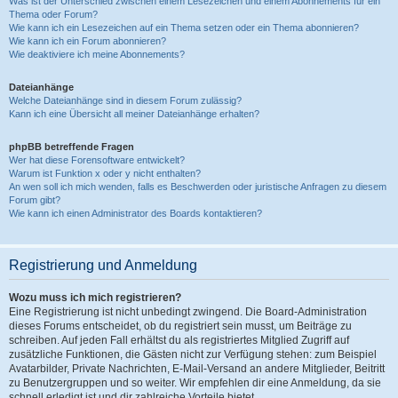
Was ist der Unterschied zwischen einem Lesezeichen und einem Abonnements für ein
Thema oder Forum?
Wie kann ich ein Lesezeichen auf ein Thema setzen oder ein Thema abonnieren?
Wie kann ich ein Forum abonnieren?
Wie deaktiviere ich meine Abonnements?
Dateianhänge
Welche Dateianhänge sind in diesem Forum zulässig?
Kann ich eine Übersicht all meiner Dateianhänge erhalten?
phpBB betreffende Fragen
Wer hat diese Forensoftware entwickelt?
Warum ist Funktion x oder y nicht enthalten?
An wen soll ich mich wenden, falls es Beschwerden oder juristische Anfragen zu diesem
Forum gibt?
Wie kann ich einen Administrator des Boards kontaktieren?
Registrierung und Anmeldung
Wozu muss ich mich registrieren?
Eine Registrierung ist nicht unbedingt zwingend. Die Board-Administration
dieses Forums entscheidet, ob du registriert sein musst, um Beiträge zu
schreiben. Auf jeden Fall erhältst du als registriertes Mitglied Zugriff auf
zusätzliche Funktionen, die Gästen nicht zur Verfügung stehen: zum Beispiel
Avatarbilder, Private Nachrichten, E-Mail-Versand an andere Mitglieder, Beitritt
zu Benutzergruppen und so weiter. Wir empfehlen dir eine Anmeldung, da sie
schnell erledigt ist und dir zahlreiche Vorteile bietet.