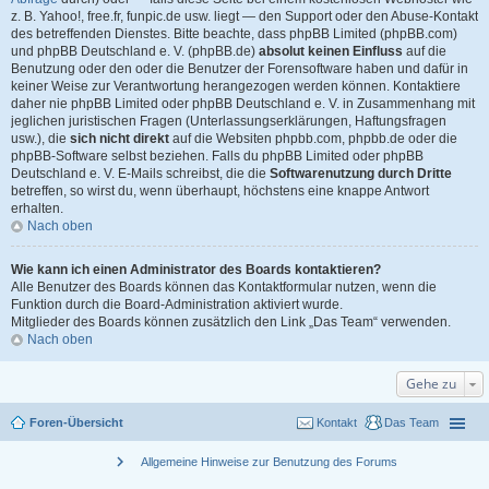
z. B. Yahoo!, free.fr, funpic.de usw. liegt — den Support oder den Abuse-Kontakt
des betreffenden Dienstes. Bitte beachte, dass phpBB Limited (phpBB.com)
und phpBB Deutschland e. V. (phpBB.de)
absolut keinen Einfluss
auf die
Benutzung oder den oder die Benutzer der Forensoftware haben und dafür in
keiner Weise zur Verantwortung herangezogen werden können. Kontaktiere
daher nie phpBB Limited oder phpBB Deutschland e. V. in Zusammenhang mit
jeglichen juristischen Fragen (Unterlassungserklärungen, Haftungsfragen
usw.), die
sich nicht direkt
auf die Websiten phpbb.com, phpbb.de oder die
phpBB-Software selbst beziehen. Falls du phpBB Limited oder phpBB
Deutschland e. V. E-Mails schreibst, die die
Softwarenutzung durch Dritte
betreffen, so wirst du, wenn überhaupt, höchstens eine knappe Antwort
erhalten.
Nach oben
Wie kann ich einen Administrator des Boards kontaktieren?
Alle Benutzer des Boards können das Kontaktformular nutzen, wenn die
Funktion durch die Board-Administration aktiviert wurde.
Mitglieder des Boards können zusätzlich den Link „Das Team“ verwenden.
Nach oben
Gehe zu
Foren-Übersicht
Kontakt
Das Team
chevron_right
Allgemeine Hinweise zur Benutzung des Forums