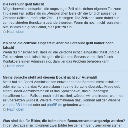
Die Forenuhr geht falsch!
Möglicherweise entspricht die angezeigte Zeit nicht deiner eigenen Zeitzone.
In diesem Fall solltest du im „Persönlichen Bereich“ die für dich passende
Zeitzone (Mitteleuropäische Zeit, ...) festlegen. Die Zeitzone kann dabei nur
von registrierten Benutzern geändert werden. Wenn du noch nicht registriert
bist, ist dies ein guter Grund, dies jetzt zu tun.
Nach oben
Ich habe die Zeitzone eingestellt, aber die Forenuhr geht immer noch
falsch!
Wenn du dir sicher bist, dass du die Zeitzone richtig eingestellt hast und die
Zeit trotzdem noch falsch ist, geht die Uhr des Servers vermutlich falsch.
Kontaktiere einen Administrator, damit er das Problem beheben kann.
Nach oben
Meine Sprache steht auf diesem Board nicht zur Auswahl!
Meist hat die Board-Administration entweder deine Sprache nicht installiert
oder niemand hat das Forum bislang in deine Sprache übersetzt. Frage ggf.
einen Board-Administrator, ob er das Sprachpaket, das du benötigst,
installieren kann. Falls es noch nicht existiert, würden wir uns freuen, wenn du
es übersetzen würdest. Weitere Informationen dazu können auf der Website
von
phpBB Limited
oder auf
phpBB.de
gefunden werden.
Nach oben
Was sind das für Bilder, die bei meinem Benutzernamen angezeigt werden?
In der Beitragsansicht können zwei Bilder bei deinem Benutzernamen stehen.