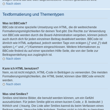
Nach oben
Textformatierung und Thementypen
Was ist BBCode?
BBCode ist eine spezielle Umsetzung von HTML, die dir weitreichende
Formatierungsmöglichkeiten für deinen Text gibt. Die Rechte zur Verwendung
von BBCode werden durch die Board-Administration vergeben, können jedoch
auch durch dich für jeden einzelnen Beitrag deaktiviert werden. BBCode ist
ähnlich wie HTML aufgebaut, jedoch werden Tags von eckigen („[“ und „]“) statt
spitzen („<“ und „>“) Klammern eingeschlossen. Weitere Informationen zu
BBCode findest du auf einer speziellen Hilfe-Seite, die von der Seite zur
Beitragserstellung aus zugänglich ist.
Nach oben
Kann ich HTML benutzen?
Nein, es ist nicht möglich, HTML-Code in Beiträgen zu verwenden. Die meisten
Formatierungsmöglichkeiten, die HTML bietet, können über BBCode erreicht
werden.
Nach oben
Was sind Smilies?
Smilies sind kleine Bilder, die benutzt werden können, um ein Gefühl
auszudrücken. Für jeden Smilie gibt es einen kurzen Code, z. B. bedeutet :)
fröhlich und :( traurig. Die Liste aller Smilies kannst du beim Verfassen eines
Beitrags sehen. Versuche bitte trotzdem, Smilies nicht zu häufig zu benutzen,