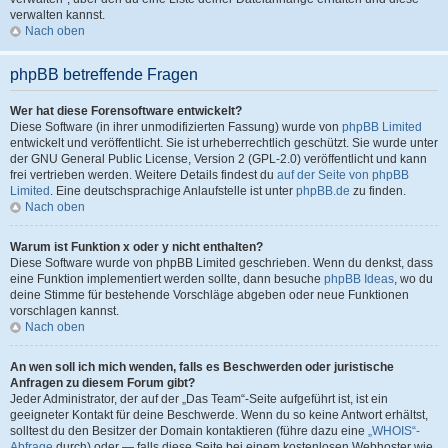
verwalten kannst.
Nach oben
phpBB betreffende Fragen
Wer hat diese Forensoftware entwickelt?
Diese Software (in ihrer unmodifizierten Fassung) wurde von
phpBB Limited
entwickelt und veröffentlicht. Sie ist urheberrechtlich geschützt. Sie wurde unter
der GNU General Public License, Version 2 (GPL-2.0) veröffentlicht und kann
frei vertrieben werden. Weitere Details findest du
auf der Seite von phpBB
Limited
. Eine deutschsprachige Anlaufstelle ist unter
phpBB.de
zu finden.
Nach oben
Warum ist Funktion x oder y nicht enthalten?
Diese Software wurde von phpBB Limited geschrieben. Wenn du denkst, dass
eine Funktion implementiert werden sollte, dann besuche
phpBB Ideas
, wo du
deine Stimme für bestehende Vorschläge abgeben oder neue Funktionen
vorschlagen kannst.
Nach oben
An wen soll ich mich wenden, falls es Beschwerden oder juristische
Anfragen zu diesem Forum gibt?
Jeder Administrator, der auf der „Das Team“-Seite aufgeführt ist, ist ein
geeigneter Kontakt für deine Beschwerde. Wenn du so keine Antwort erhältst,
solltest du den Besitzer der Domain kontaktieren (führe dazu eine
„WHOIS“-
Abfrage
durch) oder — falls diese Seite bei einem kostenlosen Webhoster wie