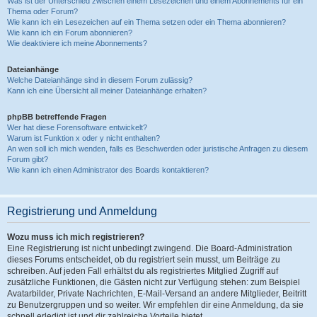
Was ist der Unterschied zwischen einem Lesezeichen und einem Abonnements für ein
Thema oder Forum?
Wie kann ich ein Lesezeichen auf ein Thema setzen oder ein Thema abonnieren?
Wie kann ich ein Forum abonnieren?
Wie deaktiviere ich meine Abonnements?
Dateianhänge
Welche Dateianhänge sind in diesem Forum zulässig?
Kann ich eine Übersicht all meiner Dateianhänge erhalten?
phpBB betreffende Fragen
Wer hat diese Forensoftware entwickelt?
Warum ist Funktion x oder y nicht enthalten?
An wen soll ich mich wenden, falls es Beschwerden oder juristische Anfragen zu diesem
Forum gibt?
Wie kann ich einen Administrator des Boards kontaktieren?
Registrierung und Anmeldung
Wozu muss ich mich registrieren?
Eine Registrierung ist nicht unbedingt zwingend. Die Board-Administration
dieses Forums entscheidet, ob du registriert sein musst, um Beiträge zu
schreiben. Auf jeden Fall erhältst du als registriertes Mitglied Zugriff auf
zusätzliche Funktionen, die Gästen nicht zur Verfügung stehen: zum Beispiel
Avatarbilder, Private Nachrichten, E-Mail-Versand an andere Mitglieder, Beitritt
zu Benutzergruppen und so weiter. Wir empfehlen dir eine Anmeldung, da sie
schnell erledigt ist und dir zahlreiche Vorteile bietet.