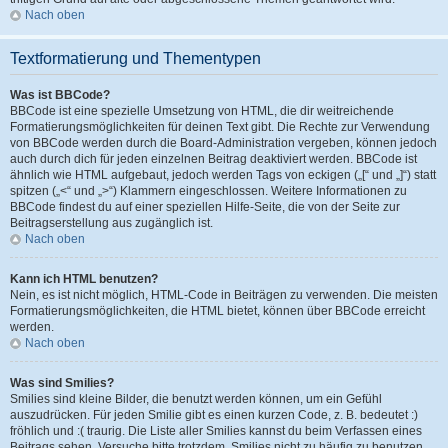
Nach oben
Textformatierung und Thementypen
Was ist BBCode?
BBCode ist eine spezielle Umsetzung von HTML, die dir weitreichende
Formatierungsmöglichkeiten für deinen Text gibt. Die Rechte zur Verwendung
von BBCode werden durch die Board-Administration vergeben, können jedoch
auch durch dich für jeden einzelnen Beitrag deaktiviert werden. BBCode ist
ähnlich wie HTML aufgebaut, jedoch werden Tags von eckigen („[“ und „]“) statt
spitzen („<“ und „>“) Klammern eingeschlossen. Weitere Informationen zu
BBCode findest du auf einer speziellen Hilfe-Seite, die von der Seite zur
Beitragserstellung aus zugänglich ist.
Nach oben
Kann ich HTML benutzen?
Nein, es ist nicht möglich, HTML-Code in Beiträgen zu verwenden. Die meisten
Formatierungsmöglichkeiten, die HTML bietet, können über BBCode erreicht
werden.
Nach oben
Was sind Smilies?
Smilies sind kleine Bilder, die benutzt werden können, um ein Gefühl
auszudrücken. Für jeden Smilie gibt es einen kurzen Code, z. B. bedeutet :)
fröhlich und :( traurig. Die Liste aller Smilies kannst du beim Verfassen eines
Beitrags sehen. Versuche bitte trotzdem, Smilies nicht zu häufig zu benutzen,