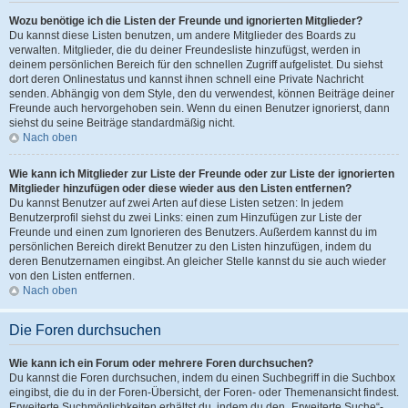
Wozu benötige ich die Listen der Freunde und ignorierten Mitglieder?
Du kannst diese Listen benutzen, um andere Mitglieder des Boards zu
verwalten. Mitglieder, die du deiner Freundesliste hinzufügst, werden in
deinem persönlichen Bereich für den schnellen Zugriff aufgelistet. Du siehst
dort deren Onlinestatus und kannst ihnen schnell eine Private Nachricht
senden. Abhängig von dem Style, den du verwendest, können Beiträge deiner
Freunde auch hervorgehoben sein. Wenn du einen Benutzer ignorierst, dann
siehst du seine Beiträge standardmäßig nicht.
Nach oben
Wie kann ich Mitglieder zur Liste der Freunde oder zur Liste der ignorierten
Mitglieder hinzufügen oder diese wieder aus den Listen entfernen?
Du kannst Benutzer auf zwei Arten auf diese Listen setzen: In jedem
Benutzerprofil siehst du zwei Links: einen zum Hinzufügen zur Liste der
Freunde und einen zum Ignorieren des Benutzers. Außerdem kannst du im
persönlichen Bereich direkt Benutzer zu den Listen hinzufügen, indem du
deren Benutzernamen eingibst. An gleicher Stelle kannst du sie auch wieder
von den Listen entfernen.
Nach oben
Die Foren durchsuchen
Wie kann ich ein Forum oder mehrere Foren durchsuchen?
Du kannst die Foren durchsuchen, indem du einen Suchbegriff in die Suchbox
eingibst, die du in der Foren-Übersicht, der Foren- oder Themenansicht findest.
Erweiterte Suchmöglichkeiten erhältst du, indem du den „Erweiterte Suche“-