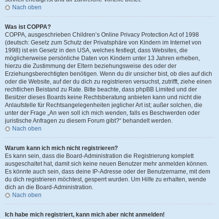
Nach oben
Was ist COPPA?
COPPA, ausgeschrieben Children’s Online Privacy Protection Act of 1998
(deutsch: Gesetz zum Schutz der Privatsphäre von Kindern im Internet von
1998) ist ein Gesetz in den USA, welches festlegt, dass Websites, die
möglicherweise persönliche Daten von Kindern unter 13 Jahren erheben,
hierzu die Zustimmung der Eltern beziehungsweise des oder der
Erziehungsberechtigten benötigen. Wenn du dir unsicher bist, ob dies auf dich
oder die Website, auf der du dich zu registrieren versuchst, zutrifft, ziehe einen
rechtlichen Beistand zu Rate. Bitte beachte, dass phpBB Limited und der
Besitzer dieses Boards keine Rechtsberatung anbieten kann und nicht die
Anlaufstelle für Rechtsangelegenheiten jeglicher Art ist; außer solchen, die
unter der Frage „An wen soll ich mich wenden, falls es Beschwerden oder
juristische Anfragen zu diesem Forum gibt?“ behandelt werden.
Nach oben
Warum kann ich mich nicht registrieren?
Es kann sein, dass die Board-Administration die Registrierung komplett
ausgeschaltet hat, damit sich keine neuen Benutzer mehr anmelden können.
Es könnte auch sein, dass deine IP-Adresse oder der Benutzername, mit dem
du dich registrieren möchtest, gesperrt wurden. Um Hilfe zu erhalten, wende
dich an die Board-Administration.
Nach oben
Ich habe mich registriert, kann mich aber nicht anmelden!