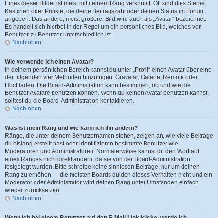
Eines dieser Bilder ist meist mit deinem Rang verknüpft: Oft sind dies Sterne,
Kästchen oder Punkte, die deine Beitragszahl oder deinen Status im Forum
angeben. Das andere, meist größere, Bild wird auch als „Avatar“ bezeichnet.
Es handelt sich hierbei in der Regel um ein persönliches Bild, welches von
Benutzer zu Benutzer unterschiedlich ist.
Nach oben
Wie verwende ich einen Avatar?
In deinem persönlichen Bereich kannst du unter „Profil“ einen Avatar über eine
der folgenden vier Methoden hinzufügen: Gravatar, Galerie, Remote oder
Hochladen. Die Board-Administration kann bestimmen, ob und wie die
Benutzer Avatare benutzen können. Wenn du keinen Avatar benutzen kannst,
solltest du die Board-Administration kontaktieren.
Nach oben
Was ist mein Rang und wie kann ich ihn ändern?
Ränge, die unter deinem Benutzernamen stehen, zeigen an, wie viele Beiträge
du bislang erstellt hast oder identifizieren bestimmte Benutzer wie
Moderatoren und Administratoren. Normalerweise kannst du den Wortlaut
eines Ranges nicht direkt ändern, da sie von der Board-Administration
festgelegt wurden. Bitte schreibe keine sinnlosen Beiträge, nur um deinen
Rang zu erhöhen — die meisten Boards dulden dieses Verhalten nicht und ein
Moderator oder Administrator wird deinen Rang unter Umständen einfach
wieder zurücksetzen.
Nach oben
Wenn ich bei einem Benutzer auf den E-Mail-Link klicke, werde ich