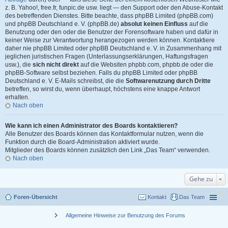
z. B. Yahoo!, free.fr, funpic.de usw. liegt — den Support oder den Abuse-Kontakt
des betreffenden Dienstes. Bitte beachte, dass phpBB Limited (phpBB.com)
und phpBB Deutschland e. V. (phpBB.de)
absolut keinen Einfluss
auf die
Benutzung oder den oder die Benutzer der Forensoftware haben und dafür in
keiner Weise zur Verantwortung herangezogen werden können. Kontaktiere
daher nie phpBB Limited oder phpBB Deutschland e. V. in Zusammenhang mit
jeglichen juristischen Fragen (Unterlassungserklärungen, Haftungsfragen
usw.), die
sich nicht direkt
auf die Websiten phpbb.com, phpbb.de oder die
phpBB-Software selbst beziehen. Falls du phpBB Limited oder phpBB
Deutschland e. V. E-Mails schreibst, die die
Softwarenutzung durch Dritte
betreffen, so wirst du, wenn überhaupt, höchstens eine knappe Antwort
erhalten.
Nach oben
Wie kann ich einen Administrator des Boards kontaktieren?
Alle Benutzer des Boards können das Kontaktformular nutzen, wenn die
Funktion durch die Board-Administration aktiviert wurde.
Mitglieder des Boards können zusätzlich den Link „Das Team“ verwenden.
Nach oben
Gehe zu
Foren-Übersicht
Kontakt
Das Team
chevron_right
Allgemeine Hinweise zur Benutzung des Forums