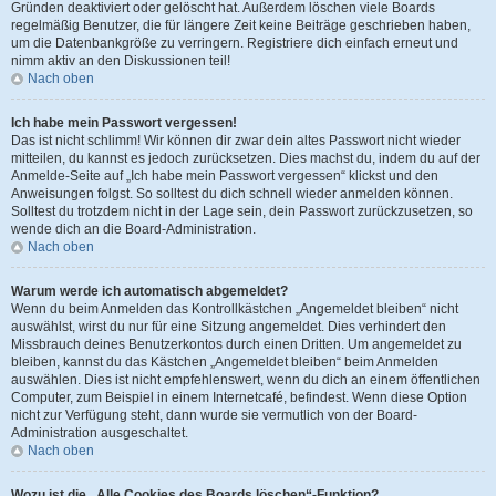
Gründen deaktiviert oder gelöscht hat. Außerdem löschen viele Boards
regelmäßig Benutzer, die für längere Zeit keine Beiträge geschrieben haben,
um die Datenbankgröße zu verringern. Registriere dich einfach erneut und
nimm aktiv an den Diskussionen teil!
Nach oben
Ich habe mein Passwort vergessen!
Das ist nicht schlimm! Wir können dir zwar dein altes Passwort nicht wieder
mitteilen, du kannst es jedoch zurücksetzen. Dies machst du, indem du auf der
Anmelde-Seite auf „Ich habe mein Passwort vergessen“ klickst und den
Anweisungen folgst. So solltest du dich schnell wieder anmelden können.
Solltest du trotzdem nicht in der Lage sein, dein Passwort zurückzusetzen, so
wende dich an die Board-Administration.
Nach oben
Warum werde ich automatisch abgemeldet?
Wenn du beim Anmelden das Kontrollkästchen „Angemeldet bleiben“ nicht
auswählst, wirst du nur für eine Sitzung angemeldet. Dies verhindert den
Missbrauch deines Benutzerkontos durch einen Dritten. Um angemeldet zu
bleiben, kannst du das Kästchen „Angemeldet bleiben“ beim Anmelden
auswählen. Dies ist nicht empfehlenswert, wenn du dich an einem öffentlichen
Computer, zum Beispiel in einem Internetcafé, befindest. Wenn diese Option
nicht zur Verfügung steht, dann wurde sie vermutlich von der Board-
Administration ausgeschaltet.
Nach oben
Wozu ist die „Alle Cookies des Boards löschen“-Funktion?