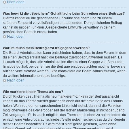
Nach oben
Was bewirkt die „Speichern“-Schaltfläche beim Schreiben eines Beitrags?
Hiermit kannst du die geschriebene Entwürfe speichern und zu einem
späteren Zeitpunkt vervollständigen und absenden. Den gesicherten Beitrag
kannst du mit der Funktion „Gespeicherte Entwürfe verwalten“ in deinem
persönlichen Bereich erneut laden.
Nach oben
Warum muss mein Beitrag erst freigegeben werden?
Die Board-Administration kann entschieden haben, dass in dem Forum, in dem
du einen Beitrag erstellt hast, die Beiträge zuerst geprüft werden müssen. Es
ist auch möglich, dass die Administration dich zu einer Gruppe von Benutzern
hinzugefügt hat, bei denen sie die Beiträge erst begutachten möchte, bevor sie
auf der Seite sichtbar werden. Bitte kontaktiere die Board-Administration, wenn
du weitere Informationen dazu benötigst.
Nach oben
Wie markiere ich ein Thema als neu?
Durch Klicken des „Thema als neu markieren“-Links in der Beitragsansicht
kannst du das Thema wieder ganz nach oben auf die erste Seite des Forums
holen. Wenn du den entsprechenden Link nicht siehst, dann ist die Funktion
möglicherweise deaktiviert oder seit der letzten Markierung ist nicht genügend
Zeit vergangen. Es ist auch möglich, das Thema nach oben zu holen, indem du
einfach eine Antwort darauf schreibst. Stelle jedoch sicher, dass du die Regeln
dieses Boards beachtest! Es wird meist nicht gerne gesehen, wenn ohne
triftigen Grund auf alte oder abgeschlossene Themen geantwortet wird.