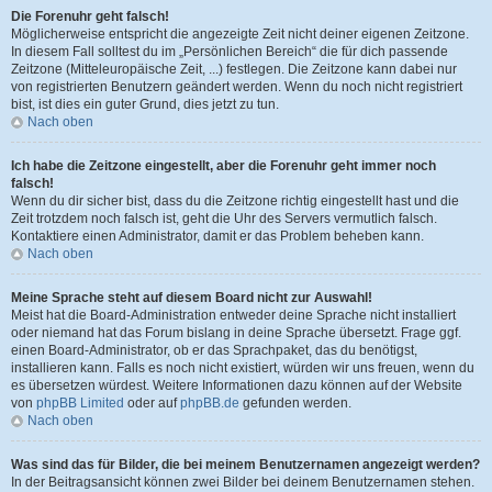
Die Forenuhr geht falsch!
Möglicherweise entspricht die angezeigte Zeit nicht deiner eigenen Zeitzone.
In diesem Fall solltest du im „Persönlichen Bereich“ die für dich passende
Zeitzone (Mitteleuropäische Zeit, ...) festlegen. Die Zeitzone kann dabei nur
von registrierten Benutzern geändert werden. Wenn du noch nicht registriert
bist, ist dies ein guter Grund, dies jetzt zu tun.
Nach oben
Ich habe die Zeitzone eingestellt, aber die Forenuhr geht immer noch
falsch!
Wenn du dir sicher bist, dass du die Zeitzone richtig eingestellt hast und die
Zeit trotzdem noch falsch ist, geht die Uhr des Servers vermutlich falsch.
Kontaktiere einen Administrator, damit er das Problem beheben kann.
Nach oben
Meine Sprache steht auf diesem Board nicht zur Auswahl!
Meist hat die Board-Administration entweder deine Sprache nicht installiert
oder niemand hat das Forum bislang in deine Sprache übersetzt. Frage ggf.
einen Board-Administrator, ob er das Sprachpaket, das du benötigst,
installieren kann. Falls es noch nicht existiert, würden wir uns freuen, wenn du
es übersetzen würdest. Weitere Informationen dazu können auf der Website
von
phpBB Limited
oder auf
phpBB.de
gefunden werden.
Nach oben
Was sind das für Bilder, die bei meinem Benutzernamen angezeigt werden?
In der Beitragsansicht können zwei Bilder bei deinem Benutzernamen stehen.