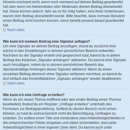
Hinweis erscheint nicht, wenn noch niemand auf deinen Beitrag geantwortet
hat oder wenn ein Administrator oder Moderator deinen Beitrag überarbeitet
hat. Diese können jedoch, falls sie es für nötig halten, eine Notiz hinterlassen,
warum dein Beitrag überarbeitet wurde. Bitte beachte, dass normale Benutzer
einen Beitrag nicht löschen können, wenn bereits jemand darauf geantwortet
hat.
Nach oben
Wie kann ich meinem Beitrag eine Signatur anfügen?
Um eine Signatur an deinen Beitrag anzufügen, musst du zunächst eine
solche in den Einstellungen in deinem persönlichen Bereich entwerfen.
Nachdem du die Signatur erstellt und gespeichert hast, kannst du in jedem
Beitrag das Kästchen „Signatur anhängen“ aktivieren. Du kannst eine Signatur
auch hinzufügen, indem du in deinem persönlichen Bereich das
standardmäßige Anhängen deiner Signatur aktivierst. Wenn du einen
einzelnen Beitrag dennoch ohne Signatur verfassen möchtest, so kannst du
dort einfach das Kontrollkästchen „Signatur anhängen“ wieder deaktivieren.
Nach oben
Wie kann ich eine Umfrage erstellen?
Wenn du ein neues Thema eröffnest oder den ersten Beitrag eines Themas
bearbeitest, findest du ein Register „Umfrage erstellen“ unterhalb des
Formulars zur Beitragserstellung. Solltest du diesen Bereich nicht sehen
können, so hast du wahrscheinlich nicht die Berechtigung, Umfragen zu
erstellen. Du solltest einen Titel und mindestens zwei Antwortmöglichkeiten in
die entsprechenden Felder eingeben und dabei sicherstellen, dass jede
Antwortmöglichkeit in einer eigenen Zeile steht. Du kannst auch unter