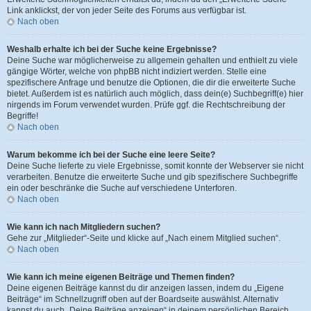
Link anklickst, der von jeder Seite des Forums aus verfügbar ist.
Nach oben
Weshalb erhalte ich bei der Suche keine Ergebnisse?
Deine Suche war möglicherweise zu allgemein gehalten und enthielt zu viele
gängige Wörter, welche von phpBB nicht indiziert werden. Stelle eine
spezifischere Anfrage und benutze die Optionen, die dir die erweiterte Suche
bietet. Außerdem ist es natürlich auch möglich, dass dein(e) Suchbegriff(e) hier
nirgends im Forum verwendet wurden. Prüfe ggf. die Rechtschreibung der
Begriffe!
Nach oben
Warum bekomme ich bei der Suche eine leere Seite?
Deine Suche lieferte zu viele Ergebnisse, somit konnte der Webserver sie nicht
verarbeiten. Benutze die erweiterte Suche und gib spezifischere Suchbegriffe
ein oder beschränke die Suche auf verschiedene Unterforen.
Nach oben
Wie kann ich nach Mitgliedern suchen?
Gehe zur „Mitglieder“-Seite und klicke auf „Nach einem Mitglied suchen“.
Nach oben
Wie kann ich meine eigenen Beiträge und Themen finden?
Deine eigenen Beiträge kannst du dir anzeigen lassen, indem du „Eigene
Beiträge“ im Schnellzugriff oben auf der Boardseite auswählst. Alternativ
kannst du auch „Deine Beiträge anzeigen“ in deinem persönlichen Bereich