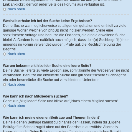
Link anklickst, der von jeder Seite des Forums aus verfügbar ist.
Nach oben
Weshalb erhalte ich bei der Suche keine Ergebnisse?
Deine Suche war möglicherweise zu allgemein gehalten und enthielt zu viele
gängige Wörter, welche von phpBB nicht indiziert werden. Stelle eine
spezifischere Anfrage und benutze die Optionen, die dir die erweiterte Suche
bietet. Außerdem ist es natürlich auch möglich, dass dein(e) Suchbegriff(e) hier
nirgends im Forum verwendet wurden. Prüfe ggf. die Rechtschreibung der
Begriffe!
Nach oben
Warum bekomme ich bei der Suche eine leere Seite?
Deine Suche lieferte zu viele Ergebnisse, somit konnte der Webserver sie nicht
verarbeiten. Benutze die erweiterte Suche und gib spezifischere Suchbegriffe
ein oder beschränke die Suche auf verschiedene Unterforen.
Nach oben
Wie kann ich nach Mitgliedern suchen?
Gehe zur „Mitglieder“-Seite und klicke auf „Nach einem Mitglied suchen“.
Nach oben
Wie kann ich meine eigenen Beiträge und Themen finden?
Deine eigenen Beiträge kannst du dir anzeigen lassen, indem du „Eigene
Beiträge“ im Schnellzugriff oben auf der Boardseite auswählst. Alternativ
kannst du auch „Deine Beiträge anzeigen“ in deinem persönlichen Bereich