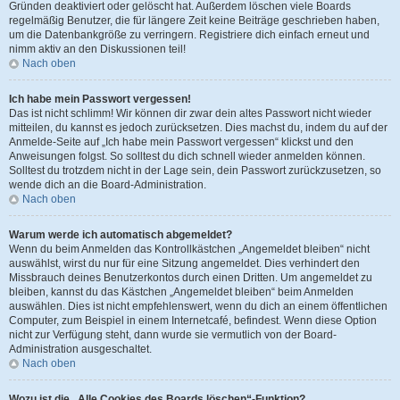
Gründen deaktiviert oder gelöscht hat. Außerdem löschen viele Boards
regelmäßig Benutzer, die für längere Zeit keine Beiträge geschrieben haben,
um die Datenbankgröße zu verringern. Registriere dich einfach erneut und
nimm aktiv an den Diskussionen teil!
Nach oben
Ich habe mein Passwort vergessen!
Das ist nicht schlimm! Wir können dir zwar dein altes Passwort nicht wieder
mitteilen, du kannst es jedoch zurücksetzen. Dies machst du, indem du auf der
Anmelde-Seite auf „Ich habe mein Passwort vergessen“ klickst und den
Anweisungen folgst. So solltest du dich schnell wieder anmelden können.
Solltest du trotzdem nicht in der Lage sein, dein Passwort zurückzusetzen, so
wende dich an die Board-Administration.
Nach oben
Warum werde ich automatisch abgemeldet?
Wenn du beim Anmelden das Kontrollkästchen „Angemeldet bleiben“ nicht
auswählst, wirst du nur für eine Sitzung angemeldet. Dies verhindert den
Missbrauch deines Benutzerkontos durch einen Dritten. Um angemeldet zu
bleiben, kannst du das Kästchen „Angemeldet bleiben“ beim Anmelden
auswählen. Dies ist nicht empfehlenswert, wenn du dich an einem öffentlichen
Computer, zum Beispiel in einem Internetcafé, befindest. Wenn diese Option
nicht zur Verfügung steht, dann wurde sie vermutlich von der Board-
Administration ausgeschaltet.
Nach oben
Wozu ist die „Alle Cookies des Boards löschen“-Funktion?