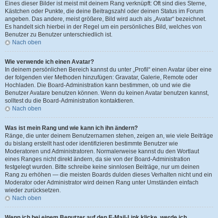
Eines dieser Bilder ist meist mit deinem Rang verknüpft: Oft sind dies Sterne,
Kästchen oder Punkte, die deine Beitragszahl oder deinen Status im Forum
angeben. Das andere, meist größere, Bild wird auch als „Avatar“ bezeichnet.
Es handelt sich hierbei in der Regel um ein persönliches Bild, welches von
Benutzer zu Benutzer unterschiedlich ist.
Nach oben
Wie verwende ich einen Avatar?
In deinem persönlichen Bereich kannst du unter „Profil“ einen Avatar über eine
der folgenden vier Methoden hinzufügen: Gravatar, Galerie, Remote oder
Hochladen. Die Board-Administration kann bestimmen, ob und wie die
Benutzer Avatare benutzen können. Wenn du keinen Avatar benutzen kannst,
solltest du die Board-Administration kontaktieren.
Nach oben
Was ist mein Rang und wie kann ich ihn ändern?
Ränge, die unter deinem Benutzernamen stehen, zeigen an, wie viele Beiträge
du bislang erstellt hast oder identifizieren bestimmte Benutzer wie
Moderatoren und Administratoren. Normalerweise kannst du den Wortlaut
eines Ranges nicht direkt ändern, da sie von der Board-Administration
festgelegt wurden. Bitte schreibe keine sinnlosen Beiträge, nur um deinen
Rang zu erhöhen — die meisten Boards dulden dieses Verhalten nicht und ein
Moderator oder Administrator wird deinen Rang unter Umständen einfach
wieder zurücksetzen.
Nach oben
Wenn ich bei einem Benutzer auf den E-Mail-Link klicke, werde ich