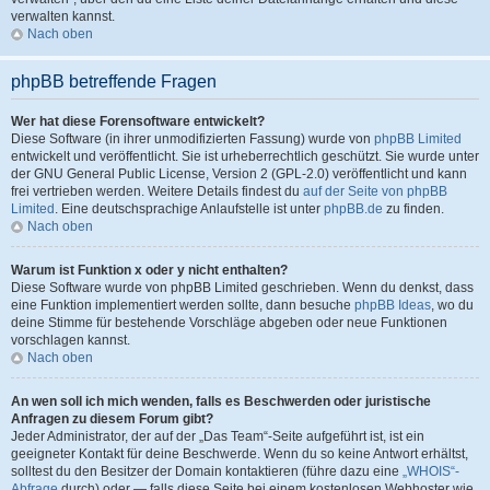
verwalten kannst.
Nach oben
phpBB betreffende Fragen
Wer hat diese Forensoftware entwickelt?
Diese Software (in ihrer unmodifizierten Fassung) wurde von
phpBB Limited
entwickelt und veröffentlicht. Sie ist urheberrechtlich geschützt. Sie wurde unter
der GNU General Public License, Version 2 (GPL-2.0) veröffentlicht und kann
frei vertrieben werden. Weitere Details findest du
auf der Seite von phpBB
Limited
. Eine deutschsprachige Anlaufstelle ist unter
phpBB.de
zu finden.
Nach oben
Warum ist Funktion x oder y nicht enthalten?
Diese Software wurde von phpBB Limited geschrieben. Wenn du denkst, dass
eine Funktion implementiert werden sollte, dann besuche
phpBB Ideas
, wo du
deine Stimme für bestehende Vorschläge abgeben oder neue Funktionen
vorschlagen kannst.
Nach oben
An wen soll ich mich wenden, falls es Beschwerden oder juristische
Anfragen zu diesem Forum gibt?
Jeder Administrator, der auf der „Das Team“-Seite aufgeführt ist, ist ein
geeigneter Kontakt für deine Beschwerde. Wenn du so keine Antwort erhältst,
solltest du den Besitzer der Domain kontaktieren (führe dazu eine
„WHOIS“-
Abfrage
durch) oder — falls diese Seite bei einem kostenlosen Webhoster wie