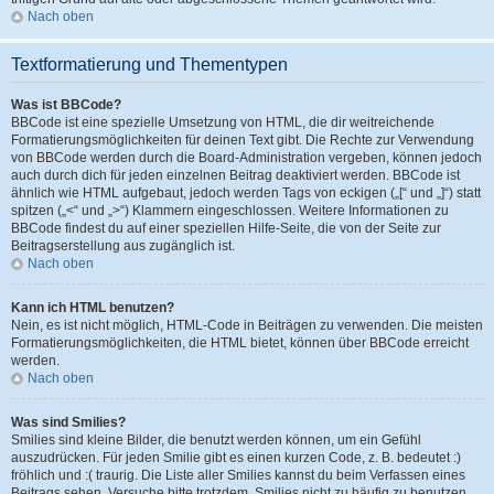
Nach oben
Textformatierung und Thementypen
Was ist BBCode?
BBCode ist eine spezielle Umsetzung von HTML, die dir weitreichende
Formatierungsmöglichkeiten für deinen Text gibt. Die Rechte zur Verwendung
von BBCode werden durch die Board-Administration vergeben, können jedoch
auch durch dich für jeden einzelnen Beitrag deaktiviert werden. BBCode ist
ähnlich wie HTML aufgebaut, jedoch werden Tags von eckigen („[“ und „]“) statt
spitzen („<“ und „>“) Klammern eingeschlossen. Weitere Informationen zu
BBCode findest du auf einer speziellen Hilfe-Seite, die von der Seite zur
Beitragserstellung aus zugänglich ist.
Nach oben
Kann ich HTML benutzen?
Nein, es ist nicht möglich, HTML-Code in Beiträgen zu verwenden. Die meisten
Formatierungsmöglichkeiten, die HTML bietet, können über BBCode erreicht
werden.
Nach oben
Was sind Smilies?
Smilies sind kleine Bilder, die benutzt werden können, um ein Gefühl
auszudrücken. Für jeden Smilie gibt es einen kurzen Code, z. B. bedeutet :)
fröhlich und :( traurig. Die Liste aller Smilies kannst du beim Verfassen eines
Beitrags sehen. Versuche bitte trotzdem, Smilies nicht zu häufig zu benutzen,