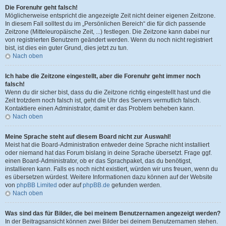
Die Forenuhr geht falsch!
Möglicherweise entspricht die angezeigte Zeit nicht deiner eigenen Zeitzone.
In diesem Fall solltest du im „Persönlichen Bereich“ die für dich passende
Zeitzone (Mitteleuropäische Zeit, ...) festlegen. Die Zeitzone kann dabei nur
von registrierten Benutzern geändert werden. Wenn du noch nicht registriert
bist, ist dies ein guter Grund, dies jetzt zu tun.
Nach oben
Ich habe die Zeitzone eingestellt, aber die Forenuhr geht immer noch
falsch!
Wenn du dir sicher bist, dass du die Zeitzone richtig eingestellt hast und die
Zeit trotzdem noch falsch ist, geht die Uhr des Servers vermutlich falsch.
Kontaktiere einen Administrator, damit er das Problem beheben kann.
Nach oben
Meine Sprache steht auf diesem Board nicht zur Auswahl!
Meist hat die Board-Administration entweder deine Sprache nicht installiert
oder niemand hat das Forum bislang in deine Sprache übersetzt. Frage ggf.
einen Board-Administrator, ob er das Sprachpaket, das du benötigst,
installieren kann. Falls es noch nicht existiert, würden wir uns freuen, wenn du
es übersetzen würdest. Weitere Informationen dazu können auf der Website
von
phpBB Limited
oder auf
phpBB.de
gefunden werden.
Nach oben
Was sind das für Bilder, die bei meinem Benutzernamen angezeigt werden?
In der Beitragsansicht können zwei Bilder bei deinem Benutzernamen stehen.