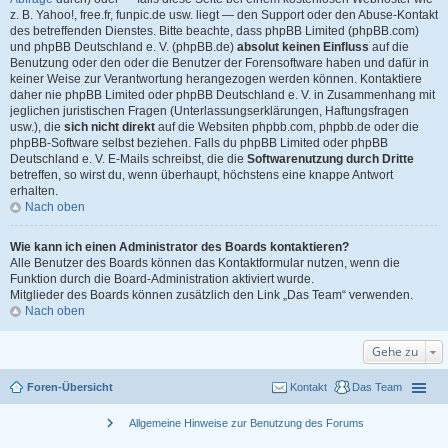
z. B. Yahoo!, free.fr, funpic.de usw. liegt — den Support oder den Abuse-Kontakt
des betreffenden Dienstes. Bitte beachte, dass phpBB Limited (phpBB.com)
und phpBB Deutschland e. V. (phpBB.de)
absolut keinen Einfluss
auf die
Benutzung oder den oder die Benutzer der Forensoftware haben und dafür in
keiner Weise zur Verantwortung herangezogen werden können. Kontaktiere
daher nie phpBB Limited oder phpBB Deutschland e. V. in Zusammenhang mit
jeglichen juristischen Fragen (Unterlassungserklärungen, Haftungsfragen
usw.), die
sich nicht direkt
auf die Websiten phpbb.com, phpbb.de oder die
phpBB-Software selbst beziehen. Falls du phpBB Limited oder phpBB
Deutschland e. V. E-Mails schreibst, die die
Softwarenutzung durch Dritte
betreffen, so wirst du, wenn überhaupt, höchstens eine knappe Antwort
erhalten.
Nach oben
Wie kann ich einen Administrator des Boards kontaktieren?
Alle Benutzer des Boards können das Kontaktformular nutzen, wenn die
Funktion durch die Board-Administration aktiviert wurde.
Mitglieder des Boards können zusätzlich den Link „Das Team“ verwenden.
Nach oben
Gehe zu
Foren-Übersicht
Kontakt
Das Team
chevron_right
Allgemeine Hinweise zur Benutzung des Forums