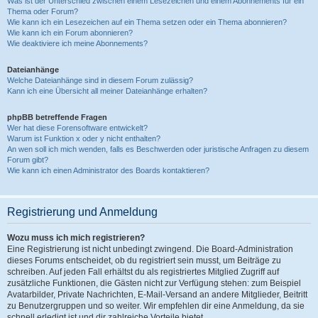
Was ist der Unterschied zwischen einem Lesezeichen und einem Abonnements für ein
Thema oder Forum?
Wie kann ich ein Lesezeichen auf ein Thema setzen oder ein Thema abonnieren?
Wie kann ich ein Forum abonnieren?
Wie deaktiviere ich meine Abonnements?
Dateianhänge
Welche Dateianhänge sind in diesem Forum zulässig?
Kann ich eine Übersicht all meiner Dateianhänge erhalten?
phpBB betreffende Fragen
Wer hat diese Forensoftware entwickelt?
Warum ist Funktion x oder y nicht enthalten?
An wen soll ich mich wenden, falls es Beschwerden oder juristische Anfragen zu diesem
Forum gibt?
Wie kann ich einen Administrator des Boards kontaktieren?
Registrierung und Anmeldung
Wozu muss ich mich registrieren?
Eine Registrierung ist nicht unbedingt zwingend. Die Board-Administration
dieses Forums entscheidet, ob du registriert sein musst, um Beiträge zu
schreiben. Auf jeden Fall erhältst du als registriertes Mitglied Zugriff auf
zusätzliche Funktionen, die Gästen nicht zur Verfügung stehen: zum Beispiel
Avatarbilder, Private Nachrichten, E-Mail-Versand an andere Mitglieder, Beitritt
zu Benutzergruppen und so weiter. Wir empfehlen dir eine Anmeldung, da sie
schnell erledigt ist und dir zahlreiche Vorteile bietet.