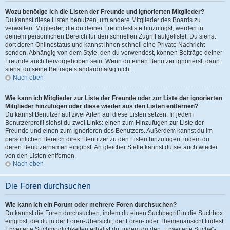
Wozu benötige ich die Listen der Freunde und ignorierten Mitglieder?
Du kannst diese Listen benutzen, um andere Mitglieder des Boards zu
verwalten. Mitglieder, die du deiner Freundesliste hinzufügst, werden in
deinem persönlichen Bereich für den schnellen Zugriff aufgelistet. Du siehst
dort deren Onlinestatus und kannst ihnen schnell eine Private Nachricht
senden. Abhängig von dem Style, den du verwendest, können Beiträge deiner
Freunde auch hervorgehoben sein. Wenn du einen Benutzer ignorierst, dann
siehst du seine Beiträge standardmäßig nicht.
Nach oben
Wie kann ich Mitglieder zur Liste der Freunde oder zur Liste der ignorierten
Mitglieder hinzufügen oder diese wieder aus den Listen entfernen?
Du kannst Benutzer auf zwei Arten auf diese Listen setzen: In jedem
Benutzerprofil siehst du zwei Links: einen zum Hinzufügen zur Liste der
Freunde und einen zum Ignorieren des Benutzers. Außerdem kannst du im
persönlichen Bereich direkt Benutzer zu den Listen hinzufügen, indem du
deren Benutzernamen eingibst. An gleicher Stelle kannst du sie auch wieder
von den Listen entfernen.
Nach oben
Die Foren durchsuchen
Wie kann ich ein Forum oder mehrere Foren durchsuchen?
Du kannst die Foren durchsuchen, indem du einen Suchbegriff in die Suchbox
eingibst, die du in der Foren-Übersicht, der Foren- oder Themenansicht findest.
Erweiterte Suchmöglichkeiten erhältst du, indem du den „Erweiterte Suche“-