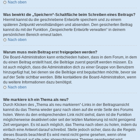
Nach oben
Was bewirkt die „Speichern“-Schaltfläche beim Schreiben eines Beitrags?
Hiermit kannst du die geschriebene Entwürfe speichern und zu einem
späteren Zeitpunkt vervollständigen und absenden. Den gesicherten Beitrag
kannst du mit der Funktion „Gespeicherte Entwürfe verwalten“ in deinem
persönlichen Bereich erneut laden.
Nach oben
Warum muss mein Beitrag erst freigegeben werden?
Die Board-Administration kann entschieden haben, dass in dem Forum, in dem
du einen Beitrag erstellt hast, die Beiträge zuerst geprüft werden müssen. Es
ist auch möglich, dass die Administration dich zu einer Gruppe von Benutzern
hinzugefügt hat, bei denen sie die Beiträge erst begutachten möchte, bevor sie
auf der Seite sichtbar werden. Bitte kontaktiere die Board-Administration, wenn
du weitere Informationen dazu benötigst.
Nach oben
Wie markiere ich ein Thema als neu?
Durch Klicken des „Thema als neu markieren“-Links in der Beitragsansicht
kannst du das Thema wieder ganz nach oben auf die erste Seite des Forums
holen. Wenn du den entsprechenden Link nicht siehst, dann ist die Funktion
möglicherweise deaktiviert oder seit der letzten Markierung ist nicht genügend
Zeit vergangen. Es ist auch möglich, das Thema nach oben zu holen, indem du
einfach eine Antwort darauf schreibst. Stelle jedoch sicher, dass du die Regeln
dieses Boards beachtest! Es wird meist nicht gerne gesehen, wenn ohne
triftigen Grund auf alte oder abgeschlossene Themen geantwortet wird.