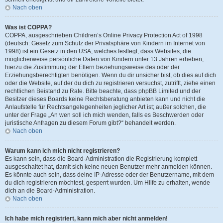
Nach oben
Was ist COPPA?
COPPA, ausgeschrieben Children’s Online Privacy Protection Act of 1998
(deutsch: Gesetz zum Schutz der Privatsphäre von Kindern im Internet von
1998) ist ein Gesetz in den USA, welches festlegt, dass Websites, die
möglicherweise persönliche Daten von Kindern unter 13 Jahren erheben,
hierzu die Zustimmung der Eltern beziehungsweise des oder der
Erziehungsberechtigten benötigen. Wenn du dir unsicher bist, ob dies auf dich
oder die Website, auf der du dich zu registrieren versuchst, zutrifft, ziehe einen
rechtlichen Beistand zu Rate. Bitte beachte, dass phpBB Limited und der
Besitzer dieses Boards keine Rechtsberatung anbieten kann und nicht die
Anlaufstelle für Rechtsangelegenheiten jeglicher Art ist; außer solchen, die
unter der Frage „An wen soll ich mich wenden, falls es Beschwerden oder
juristische Anfragen zu diesem Forum gibt?“ behandelt werden.
Nach oben
Warum kann ich mich nicht registrieren?
Es kann sein, dass die Board-Administration die Registrierung komplett
ausgeschaltet hat, damit sich keine neuen Benutzer mehr anmelden können.
Es könnte auch sein, dass deine IP-Adresse oder der Benutzername, mit dem
du dich registrieren möchtest, gesperrt wurden. Um Hilfe zu erhalten, wende
dich an die Board-Administration.
Nach oben
Ich habe mich registriert, kann mich aber nicht anmelden!