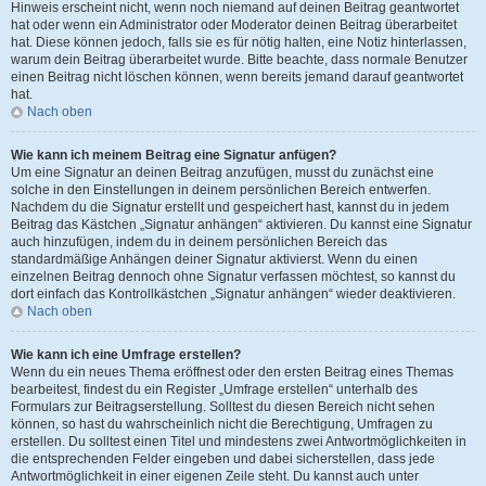
Hinweis erscheint nicht, wenn noch niemand auf deinen Beitrag geantwortet
hat oder wenn ein Administrator oder Moderator deinen Beitrag überarbeitet
hat. Diese können jedoch, falls sie es für nötig halten, eine Notiz hinterlassen,
warum dein Beitrag überarbeitet wurde. Bitte beachte, dass normale Benutzer
einen Beitrag nicht löschen können, wenn bereits jemand darauf geantwortet
hat.
Nach oben
Wie kann ich meinem Beitrag eine Signatur anfügen?
Um eine Signatur an deinen Beitrag anzufügen, musst du zunächst eine
solche in den Einstellungen in deinem persönlichen Bereich entwerfen.
Nachdem du die Signatur erstellt und gespeichert hast, kannst du in jedem
Beitrag das Kästchen „Signatur anhängen“ aktivieren. Du kannst eine Signatur
auch hinzufügen, indem du in deinem persönlichen Bereich das
standardmäßige Anhängen deiner Signatur aktivierst. Wenn du einen
einzelnen Beitrag dennoch ohne Signatur verfassen möchtest, so kannst du
dort einfach das Kontrollkästchen „Signatur anhängen“ wieder deaktivieren.
Nach oben
Wie kann ich eine Umfrage erstellen?
Wenn du ein neues Thema eröffnest oder den ersten Beitrag eines Themas
bearbeitest, findest du ein Register „Umfrage erstellen“ unterhalb des
Formulars zur Beitragserstellung. Solltest du diesen Bereich nicht sehen
können, so hast du wahrscheinlich nicht die Berechtigung, Umfragen zu
erstellen. Du solltest einen Titel und mindestens zwei Antwortmöglichkeiten in
die entsprechenden Felder eingeben und dabei sicherstellen, dass jede
Antwortmöglichkeit in einer eigenen Zeile steht. Du kannst auch unter