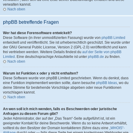
verwalten kannst.
Nach oben
phpBB betreffende Fragen
Wer hat diese Forensoftware entwickelt?
Diese Software (in ihrer unmodifizierten Fassung) wurde von
phpBB Limited
entwickelt und veröffentlicht. Sie ist urheberrechtlich geschützt. Sie wurde unter
der GNU General Public License, Version 2 (GPL-2.0) veröffentlicht und kann
frei vertrieben werden. Weitere Details findest du
auf der Seite von phpBB
Limited
. Eine deutschsprachige Anlaufstelle ist unter
phpBB.de
zu finden.
Nach oben
Warum ist Funktion x oder y nicht enthalten?
Diese Software wurde von phpBB Limited geschrieben. Wenn du denkst, dass
eine Funktion implementiert werden sollte, dann besuche
phpBB Ideas
, wo du
deine Stimme für bestehende Vorschläge abgeben oder neue Funktionen
vorschlagen kannst.
Nach oben
An wen soll ich mich wenden, falls es Beschwerden oder juristische
Anfragen zu diesem Forum gibt?
Jeder Administrator, der auf der „Das Team“-Seite aufgeführt ist, ist ein
geeigneter Kontakt für deine Beschwerde. Wenn du so keine Antwort erhältst,
solltest du den Besitzer der Domain kontaktieren (führe dazu eine
„WHOIS“-
Abfrage
durch) oder — falls diese Seite bei einem kostenlosen Webhoster wie