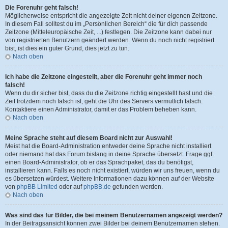
Die Forenuhr geht falsch!
Möglicherweise entspricht die angezeigte Zeit nicht deiner eigenen Zeitzone.
In diesem Fall solltest du im „Persönlichen Bereich“ die für dich passende
Zeitzone (Mitteleuropäische Zeit, ...) festlegen. Die Zeitzone kann dabei nur
von registrierten Benutzern geändert werden. Wenn du noch nicht registriert
bist, ist dies ein guter Grund, dies jetzt zu tun.
Nach oben
Ich habe die Zeitzone eingestellt, aber die Forenuhr geht immer noch
falsch!
Wenn du dir sicher bist, dass du die Zeitzone richtig eingestellt hast und die
Zeit trotzdem noch falsch ist, geht die Uhr des Servers vermutlich falsch.
Kontaktiere einen Administrator, damit er das Problem beheben kann.
Nach oben
Meine Sprache steht auf diesem Board nicht zur Auswahl!
Meist hat die Board-Administration entweder deine Sprache nicht installiert
oder niemand hat das Forum bislang in deine Sprache übersetzt. Frage ggf.
einen Board-Administrator, ob er das Sprachpaket, das du benötigst,
installieren kann. Falls es noch nicht existiert, würden wir uns freuen, wenn du
es übersetzen würdest. Weitere Informationen dazu können auf der Website
von
phpBB Limited
oder auf
phpBB.de
gefunden werden.
Nach oben
Was sind das für Bilder, die bei meinem Benutzernamen angezeigt werden?
In der Beitragsansicht können zwei Bilder bei deinem Benutzernamen stehen.