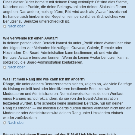
Eines dieser Bilder ist meist mit deinem Rang verknüpft: Oft sind dies Sterne,
Kästchen oder Punkte, die deine Beitragszahl oder deinen Status im Forum
angeben. Das andere, meist größere, Bild wird auch als „Avatar“ bezeichnet.
Es handelt sich hierbei in der Regel um ein persönliches Bild, welches von
Benutzer zu Benutzer unterschiedlich ist.
Nach oben
Wie verwende ich einen Avatar?
In deinem persönlichen Bereich kannst du unter „Profil“ einen Avatar über eine
der folgenden vier Methoden hinzufügen: Gravatar, Galerie, Remote oder
Hochladen. Die Board-Administration kann bestimmen, ob und wie die
Benutzer Avatare benutzen können. Wenn du keinen Avatar benutzen kannst,
solltest du die Board-Administration kontaktieren.
Nach oben
Was ist mein Rang und wie kann ich ihn ändern?
Ränge, die unter deinem Benutzernamen stehen, zeigen an, wie viele Beiträge
du bislang erstellt hast oder identifizieren bestimmte Benutzer wie
Moderatoren und Administratoren. Normalerweise kannst du den Wortlaut
eines Ranges nicht direkt ändern, da sie von der Board-Administration
festgelegt wurden. Bitte schreibe keine sinnlosen Beiträge, nur um deinen
Rang zu erhöhen — die meisten Boards dulden dieses Verhalten nicht und ein
Moderator oder Administrator wird deinen Rang unter Umständen einfach
wieder zurücksetzen.
Nach oben
Wenn ich bei einem Benutzer auf den E-Mail-Link klicke, werde ich