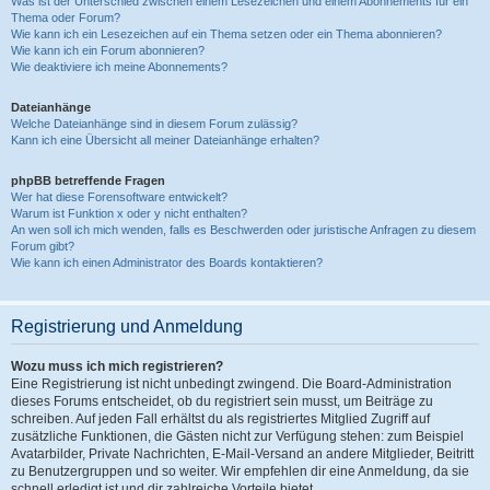
Was ist der Unterschied zwischen einem Lesezeichen und einem Abonnements für ein
Thema oder Forum?
Wie kann ich ein Lesezeichen auf ein Thema setzen oder ein Thema abonnieren?
Wie kann ich ein Forum abonnieren?
Wie deaktiviere ich meine Abonnements?
Dateianhänge
Welche Dateianhänge sind in diesem Forum zulässig?
Kann ich eine Übersicht all meiner Dateianhänge erhalten?
phpBB betreffende Fragen
Wer hat diese Forensoftware entwickelt?
Warum ist Funktion x oder y nicht enthalten?
An wen soll ich mich wenden, falls es Beschwerden oder juristische Anfragen zu diesem
Forum gibt?
Wie kann ich einen Administrator des Boards kontaktieren?
Registrierung und Anmeldung
Wozu muss ich mich registrieren?
Eine Registrierung ist nicht unbedingt zwingend. Die Board-Administration
dieses Forums entscheidet, ob du registriert sein musst, um Beiträge zu
schreiben. Auf jeden Fall erhältst du als registriertes Mitglied Zugriff auf
zusätzliche Funktionen, die Gästen nicht zur Verfügung stehen: zum Beispiel
Avatarbilder, Private Nachrichten, E-Mail-Versand an andere Mitglieder, Beitritt
zu Benutzergruppen und so weiter. Wir empfehlen dir eine Anmeldung, da sie
schnell erledigt ist und dir zahlreiche Vorteile bietet.