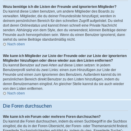
Wozu benötige ich die Listen der Freunde und ignorierten Mitglieder?
Du kannst diese Listen benutzen, um andere Mitglieder des Boards zu
verwalten. Mitglieder, die du deiner Freundesliste hinzufügst, werden in
deinem persönlichen Bereich für den schnellen Zugriff aufgelistet. Du siehst
dort deren Onlinestatus und kannst ihnen schnell eine Private Nachricht
senden. Abhängig von dem Style, den du verwendest, können Beiträge deiner
Freunde auch hervorgehoben sein. Wenn du einen Benutzer ignorierst, dann
siehst du seine Beiträge standardmäßig nicht.
Nach oben
Wie kann ich Mitglieder zur Liste der Freunde oder zur Liste der ignorierten
Mitglieder hinzufügen oder diese wieder aus den Listen entfernen?
Du kannst Benutzer auf zwei Arten auf diese Listen setzen: In jedem
Benutzerprofil siehst du zwei Links: einen zum Hinzufügen zur Liste der
Freunde und einen zum Ignorieren des Benutzers. Außerdem kannst du im
persönlichen Bereich direkt Benutzer zu den Listen hinzufügen, indem du
deren Benutzernamen eingibst. An gleicher Stelle kannst du sie auch wieder
von den Listen entfernen.
Nach oben
Die Foren durchsuchen
Wie kann ich ein Forum oder mehrere Foren durchsuchen?
Du kannst die Foren durchsuchen, indem du einen Suchbegriff in die Suchbox
eingibst, die du in der Foren-Übersicht, der Foren- oder Themenansicht findest.
Erweiterte Suchmöglichkeiten erhältst du, indem du den „Erweiterte Suche“-