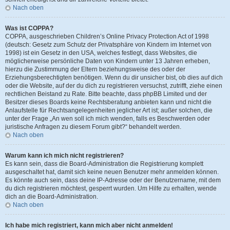
Nach oben
Was ist COPPA?
COPPA, ausgeschrieben Children’s Online Privacy Protection Act of 1998
(deutsch: Gesetz zum Schutz der Privatsphäre von Kindern im Internet von
1998) ist ein Gesetz in den USA, welches festlegt, dass Websites, die
möglicherweise persönliche Daten von Kindern unter 13 Jahren erheben,
hierzu die Zustimmung der Eltern beziehungsweise des oder der
Erziehungsberechtigten benötigen. Wenn du dir unsicher bist, ob dies auf dich
oder die Website, auf der du dich zu registrieren versuchst, zutrifft, ziehe einen
rechtlichen Beistand zu Rate. Bitte beachte, dass phpBB Limited und der
Besitzer dieses Boards keine Rechtsberatung anbieten kann und nicht die
Anlaufstelle für Rechtsangelegenheiten jeglicher Art ist; außer solchen, die
unter der Frage „An wen soll ich mich wenden, falls es Beschwerden oder
juristische Anfragen zu diesem Forum gibt?“ behandelt werden.
Nach oben
Warum kann ich mich nicht registrieren?
Es kann sein, dass die Board-Administration die Registrierung komplett
ausgeschaltet hat, damit sich keine neuen Benutzer mehr anmelden können.
Es könnte auch sein, dass deine IP-Adresse oder der Benutzername, mit dem
du dich registrieren möchtest, gesperrt wurden. Um Hilfe zu erhalten, wende
dich an die Board-Administration.
Nach oben
Ich habe mich registriert, kann mich aber nicht anmelden!