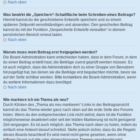
Nach oben
Was bewirkt die „Speichern“-Schaltfläche beim Schreiben eines Beitrags?
Hiermit kannst du die geschriebene Entwürfe speichern und zu einem
späteren Zeitpunkt vervollständigen und absenden. Den gesicherten Beitrag
kannst du mit der Funktion „Gespeicherte Entwürfe verwalten“ in deinem
persönlichen Bereich erneut laden.
Nach oben
Warum muss mein Beitrag erst freigegeben werden?
Die Board-Administration kann entschieden haben, dass in dem Forum, in dem
du einen Beitrag erstellt hast, die Beiträge zuerst geprüft werden müssen. Es
ist auch möglich, dass die Administration dich zu einer Gruppe von Benutzern
hinzugefügt hat, bei denen sie die Beiträge erst begutachten möchte, bevor sie
auf der Seite sichtbar werden. Bitte kontaktiere die Board-Administration, wenn
du weitere Informationen dazu benötigst.
Nach oben
Wie markiere ich ein Thema als neu?
Durch Klicken des „Thema als neu markieren“-Links in der Beitragsansicht
kannst du das Thema wieder ganz nach oben auf die erste Seite des Forums
holen. Wenn du den entsprechenden Link nicht siehst, dann ist die Funktion
möglicherweise deaktiviert oder seit der letzten Markierung ist nicht genügend
Zeit vergangen. Es ist auch möglich, das Thema nach oben zu holen, indem du
einfach eine Antwort darauf schreibst. Stelle jedoch sicher, dass du die Regeln
dieses Boards beachtest! Es wird meist nicht gerne gesehen, wenn ohne
triftigen Grund auf alte oder abgeschlossene Themen geantwortet wird.