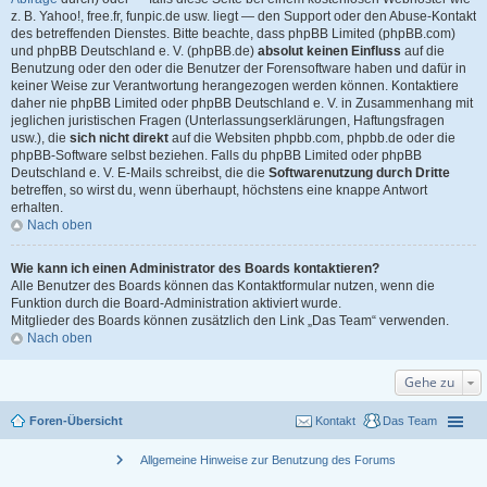
z. B. Yahoo!, free.fr, funpic.de usw. liegt — den Support oder den Abuse-Kontakt
des betreffenden Dienstes. Bitte beachte, dass phpBB Limited (phpBB.com)
und phpBB Deutschland e. V. (phpBB.de)
absolut keinen Einfluss
auf die
Benutzung oder den oder die Benutzer der Forensoftware haben und dafür in
keiner Weise zur Verantwortung herangezogen werden können. Kontaktiere
daher nie phpBB Limited oder phpBB Deutschland e. V. in Zusammenhang mit
jeglichen juristischen Fragen (Unterlassungserklärungen, Haftungsfragen
usw.), die
sich nicht direkt
auf die Websiten phpbb.com, phpbb.de oder die
phpBB-Software selbst beziehen. Falls du phpBB Limited oder phpBB
Deutschland e. V. E-Mails schreibst, die die
Softwarenutzung durch Dritte
betreffen, so wirst du, wenn überhaupt, höchstens eine knappe Antwort
erhalten.
Nach oben
Wie kann ich einen Administrator des Boards kontaktieren?
Alle Benutzer des Boards können das Kontaktformular nutzen, wenn die
Funktion durch die Board-Administration aktiviert wurde.
Mitglieder des Boards können zusätzlich den Link „Das Team“ verwenden.
Nach oben
Gehe zu
Foren-Übersicht
Kontakt
Das Team
chevron_right
Allgemeine Hinweise zur Benutzung des Forums