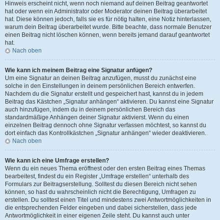
Hinweis erscheint nicht, wenn noch niemand auf deinen Beitrag geantwortet
hat oder wenn ein Administrator oder Moderator deinen Beitrag überarbeitet
hat. Diese können jedoch, falls sie es für nötig halten, eine Notiz hinterlassen,
warum dein Beitrag überarbeitet wurde. Bitte beachte, dass normale Benutzer
einen Beitrag nicht löschen können, wenn bereits jemand darauf geantwortet
hat.
Nach oben
Wie kann ich meinem Beitrag eine Signatur anfügen?
Um eine Signatur an deinen Beitrag anzufügen, musst du zunächst eine
solche in den Einstellungen in deinem persönlichen Bereich entwerfen.
Nachdem du die Signatur erstellt und gespeichert hast, kannst du in jedem
Beitrag das Kästchen „Signatur anhängen“ aktivieren. Du kannst eine Signatur
auch hinzufügen, indem du in deinem persönlichen Bereich das
standardmäßige Anhängen deiner Signatur aktivierst. Wenn du einen
einzelnen Beitrag dennoch ohne Signatur verfassen möchtest, so kannst du
dort einfach das Kontrollkästchen „Signatur anhängen“ wieder deaktivieren.
Nach oben
Wie kann ich eine Umfrage erstellen?
Wenn du ein neues Thema eröffnest oder den ersten Beitrag eines Themas
bearbeitest, findest du ein Register „Umfrage erstellen“ unterhalb des
Formulars zur Beitragserstellung. Solltest du diesen Bereich nicht sehen
können, so hast du wahrscheinlich nicht die Berechtigung, Umfragen zu
erstellen. Du solltest einen Titel und mindestens zwei Antwortmöglichkeiten in
die entsprechenden Felder eingeben und dabei sicherstellen, dass jede
Antwortmöglichkeit in einer eigenen Zeile steht. Du kannst auch unter