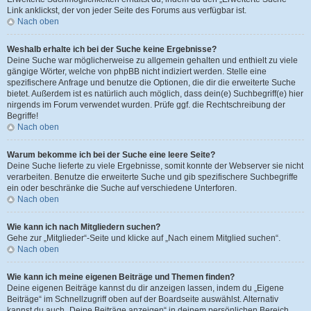
Link anklickst, der von jeder Seite des Forums aus verfügbar ist.
Nach oben
Weshalb erhalte ich bei der Suche keine Ergebnisse?
Deine Suche war möglicherweise zu allgemein gehalten und enthielt zu viele
gängige Wörter, welche von phpBB nicht indiziert werden. Stelle eine
spezifischere Anfrage und benutze die Optionen, die dir die erweiterte Suche
bietet. Außerdem ist es natürlich auch möglich, dass dein(e) Suchbegriff(e) hier
nirgends im Forum verwendet wurden. Prüfe ggf. die Rechtschreibung der
Begriffe!
Nach oben
Warum bekomme ich bei der Suche eine leere Seite?
Deine Suche lieferte zu viele Ergebnisse, somit konnte der Webserver sie nicht
verarbeiten. Benutze die erweiterte Suche und gib spezifischere Suchbegriffe
ein oder beschränke die Suche auf verschiedene Unterforen.
Nach oben
Wie kann ich nach Mitgliedern suchen?
Gehe zur „Mitglieder“-Seite und klicke auf „Nach einem Mitglied suchen“.
Nach oben
Wie kann ich meine eigenen Beiträge und Themen finden?
Deine eigenen Beiträge kannst du dir anzeigen lassen, indem du „Eigene
Beiträge“ im Schnellzugriff oben auf der Boardseite auswählst. Alternativ
kannst du auch „Deine Beiträge anzeigen“ in deinem persönlichen Bereich