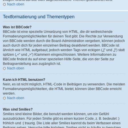
Nach oben
Textformatierung und Thementypen
Was ist BBCode?
BBCode ist eine spezielle Umsetzung von HTML, die dir weitreichende
Formatierungsmöglichkeiten für deinen Text gibt. Die Rechte zur Verwendung
von BBCode werden durch die Board-Administration vergeben, können jedoch
auch durch dich für jeden einzelnen Beitrag deaktiviert werden. BBCode ist
ähnlich wie HTML aufgebaut, jedoch werden Tags von eckigen („[“ und „]“) statt
spitzen („<“ und „>“) Klammern eingeschlossen. Weitere Informationen zu
BBCode findest du auf einer speziellen Hilfe-Seite, die von der Seite zur
Beitragserstellung aus zugänglich ist.
Nach oben
Kann ich HTML benutzen?
Nein, es ist nicht möglich, HTML-Code in Beiträgen zu verwenden. Die meisten
Formatierungsmöglichkeiten, die HTML bietet, können über BBCode erreicht
werden.
Nach oben
Was sind Smilies?
Smilies sind kleine Bilder, die benutzt werden können, um ein Gefühl
auszudrücken. Für jeden Smilie gibt es einen kurzen Code, z. B. bedeutet :)
fröhlich und :( traurig. Die Liste aller Smilies kannst du beim Verfassen eines
Beitrags sehen. Versuche bitte trotzdem, Smilies nicht zu häufig zu benutzen,