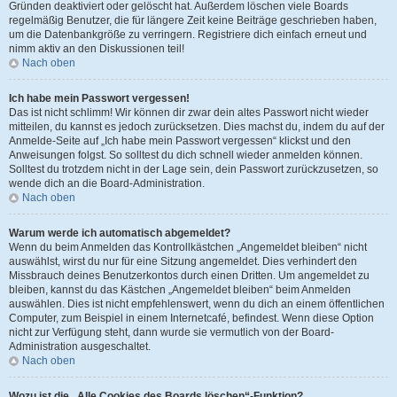
Gründen deaktiviert oder gelöscht hat. Außerdem löschen viele Boards
regelmäßig Benutzer, die für längere Zeit keine Beiträge geschrieben haben,
um die Datenbankgröße zu verringern. Registriere dich einfach erneut und
nimm aktiv an den Diskussionen teil!
Nach oben
Ich habe mein Passwort vergessen!
Das ist nicht schlimm! Wir können dir zwar dein altes Passwort nicht wieder
mitteilen, du kannst es jedoch zurücksetzen. Dies machst du, indem du auf der
Anmelde-Seite auf „Ich habe mein Passwort vergessen“ klickst und den
Anweisungen folgst. So solltest du dich schnell wieder anmelden können.
Solltest du trotzdem nicht in der Lage sein, dein Passwort zurückzusetzen, so
wende dich an die Board-Administration.
Nach oben
Warum werde ich automatisch abgemeldet?
Wenn du beim Anmelden das Kontrollkästchen „Angemeldet bleiben“ nicht
auswählst, wirst du nur für eine Sitzung angemeldet. Dies verhindert den
Missbrauch deines Benutzerkontos durch einen Dritten. Um angemeldet zu
bleiben, kannst du das Kästchen „Angemeldet bleiben“ beim Anmelden
auswählen. Dies ist nicht empfehlenswert, wenn du dich an einem öffentlichen
Computer, zum Beispiel in einem Internetcafé, befindest. Wenn diese Option
nicht zur Verfügung steht, dann wurde sie vermutlich von der Board-
Administration ausgeschaltet.
Nach oben
Wozu ist die „Alle Cookies des Boards löschen“-Funktion?