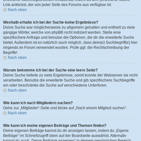
Link anklickst, der von jeder Seite des Forums aus verfügbar ist.
Nach oben
Weshalb erhalte ich bei der Suche keine Ergebnisse?
Deine Suche war möglicherweise zu allgemein gehalten und enthielt zu viele
gängige Wörter, welche von phpBB nicht indiziert werden. Stelle eine
spezifischere Anfrage und benutze die Optionen, die dir die erweiterte Suche
bietet. Außerdem ist es natürlich auch möglich, dass dein(e) Suchbegriff(e) hier
nirgends im Forum verwendet wurden. Prüfe ggf. die Rechtschreibung der
Begriffe!
Nach oben
Warum bekomme ich bei der Suche eine leere Seite?
Deine Suche lieferte zu viele Ergebnisse, somit konnte der Webserver sie nicht
verarbeiten. Benutze die erweiterte Suche und gib spezifischere Suchbegriffe
ein oder beschränke die Suche auf verschiedene Unterforen.
Nach oben
Wie kann ich nach Mitgliedern suchen?
Gehe zur „Mitglieder“-Seite und klicke auf „Nach einem Mitglied suchen“.
Nach oben
Wie kann ich meine eigenen Beiträge und Themen finden?
Deine eigenen Beiträge kannst du dir anzeigen lassen, indem du „Eigene
Beiträge“ im Schnellzugriff oben auf der Boardseite auswählst. Alternativ
kannst du auch „Deine Beiträge anzeigen“ in deinem persönlichen Bereich