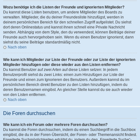
Wozu benötige ich die Listen der Freunde und ignorierten Mitglieder?
Du kannst diese Listen benutzen, um andere Mitglieder des Boards zu
verwalten. Mitglieder, die du deiner Freundesliste hinzufügst, werden in
deinem persönlichen Bereich für den schnellen Zugriff aufgelistet. Du siehst
dort deren Onlinestatus und kannst ihnen schnell eine Private Nachricht
senden. Abhängig von dem Style, den du verwendest, können Beiträge deiner
Freunde auch hervorgehoben sein. Wenn du einen Benutzer ignorierst, dann
siehst du seine Beiträge standardmäßig nicht.
Nach oben
Wie kann ich Mitglieder zur Liste der Freunde oder zur Liste der ignorierten
Mitglieder hinzufügen oder diese wieder aus den Listen entfernen?
Du kannst Benutzer auf zwei Arten auf diese Listen setzen: In jedem
Benutzerprofil siehst du zwei Links: einen zum Hinzufügen zur Liste der
Freunde und einen zum Ignorieren des Benutzers. Außerdem kannst du im
persönlichen Bereich direkt Benutzer zu den Listen hinzufügen, indem du
deren Benutzernamen eingibst. An gleicher Stelle kannst du sie auch wieder
von den Listen entfernen.
Nach oben
Die Foren durchsuchen
Wie kann ich ein Forum oder mehrere Foren durchsuchen?
Du kannst die Foren durchsuchen, indem du einen Suchbegriff in die Suchbox
eingibst, die du in der Foren-Übersicht, der Foren- oder Themenansicht findest.
Erweiterte Suchmöglichkeiten erhältst du, indem du den „Erweiterte Suche“-