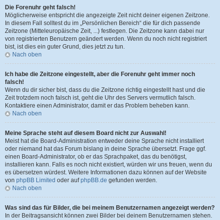
Die Forenuhr geht falsch!
Möglicherweise entspricht die angezeigte Zeit nicht deiner eigenen Zeitzone.
In diesem Fall solltest du im „Persönlichen Bereich“ die für dich passende
Zeitzone (Mitteleuropäische Zeit, ...) festlegen. Die Zeitzone kann dabei nur
von registrierten Benutzern geändert werden. Wenn du noch nicht registriert
bist, ist dies ein guter Grund, dies jetzt zu tun.
Nach oben
Ich habe die Zeitzone eingestellt, aber die Forenuhr geht immer noch
falsch!
Wenn du dir sicher bist, dass du die Zeitzone richtig eingestellt hast und die
Zeit trotzdem noch falsch ist, geht die Uhr des Servers vermutlich falsch.
Kontaktiere einen Administrator, damit er das Problem beheben kann.
Nach oben
Meine Sprache steht auf diesem Board nicht zur Auswahl!
Meist hat die Board-Administration entweder deine Sprache nicht installiert
oder niemand hat das Forum bislang in deine Sprache übersetzt. Frage ggf.
einen Board-Administrator, ob er das Sprachpaket, das du benötigst,
installieren kann. Falls es noch nicht existiert, würden wir uns freuen, wenn du
es übersetzen würdest. Weitere Informationen dazu können auf der Website
von
phpBB Limited
oder auf
phpBB.de
gefunden werden.
Nach oben
Was sind das für Bilder, die bei meinem Benutzernamen angezeigt werden?
In der Beitragsansicht können zwei Bilder bei deinem Benutzernamen stehen.