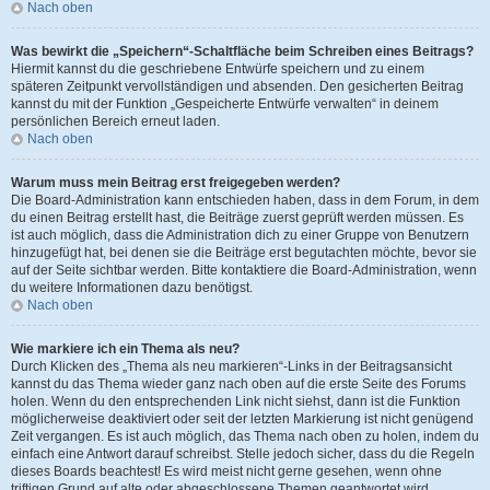
Nach oben
Was bewirkt die „Speichern“-Schaltfläche beim Schreiben eines Beitrags?
Hiermit kannst du die geschriebene Entwürfe speichern und zu einem
späteren Zeitpunkt vervollständigen und absenden. Den gesicherten Beitrag
kannst du mit der Funktion „Gespeicherte Entwürfe verwalten“ in deinem
persönlichen Bereich erneut laden.
Nach oben
Warum muss mein Beitrag erst freigegeben werden?
Die Board-Administration kann entschieden haben, dass in dem Forum, in dem
du einen Beitrag erstellt hast, die Beiträge zuerst geprüft werden müssen. Es
ist auch möglich, dass die Administration dich zu einer Gruppe von Benutzern
hinzugefügt hat, bei denen sie die Beiträge erst begutachten möchte, bevor sie
auf der Seite sichtbar werden. Bitte kontaktiere die Board-Administration, wenn
du weitere Informationen dazu benötigst.
Nach oben
Wie markiere ich ein Thema als neu?
Durch Klicken des „Thema als neu markieren“-Links in der Beitragsansicht
kannst du das Thema wieder ganz nach oben auf die erste Seite des Forums
holen. Wenn du den entsprechenden Link nicht siehst, dann ist die Funktion
möglicherweise deaktiviert oder seit der letzten Markierung ist nicht genügend
Zeit vergangen. Es ist auch möglich, das Thema nach oben zu holen, indem du
einfach eine Antwort darauf schreibst. Stelle jedoch sicher, dass du die Regeln
dieses Boards beachtest! Es wird meist nicht gerne gesehen, wenn ohne
triftigen Grund auf alte oder abgeschlossene Themen geantwortet wird.