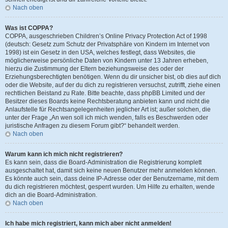
Nach oben
Was ist COPPA?
COPPA, ausgeschrieben Children’s Online Privacy Protection Act of 1998
(deutsch: Gesetz zum Schutz der Privatsphäre von Kindern im Internet von
1998) ist ein Gesetz in den USA, welches festlegt, dass Websites, die
möglicherweise persönliche Daten von Kindern unter 13 Jahren erheben,
hierzu die Zustimmung der Eltern beziehungsweise des oder der
Erziehungsberechtigten benötigen. Wenn du dir unsicher bist, ob dies auf dich
oder die Website, auf der du dich zu registrieren versuchst, zutrifft, ziehe einen
rechtlichen Beistand zu Rate. Bitte beachte, dass phpBB Limited und der
Besitzer dieses Boards keine Rechtsberatung anbieten kann und nicht die
Anlaufstelle für Rechtsangelegenheiten jeglicher Art ist; außer solchen, die
unter der Frage „An wen soll ich mich wenden, falls es Beschwerden oder
juristische Anfragen zu diesem Forum gibt?“ behandelt werden.
Nach oben
Warum kann ich mich nicht registrieren?
Es kann sein, dass die Board-Administration die Registrierung komplett
ausgeschaltet hat, damit sich keine neuen Benutzer mehr anmelden können.
Es könnte auch sein, dass deine IP-Adresse oder der Benutzername, mit dem
du dich registrieren möchtest, gesperrt wurden. Um Hilfe zu erhalten, wende
dich an die Board-Administration.
Nach oben
Ich habe mich registriert, kann mich aber nicht anmelden!