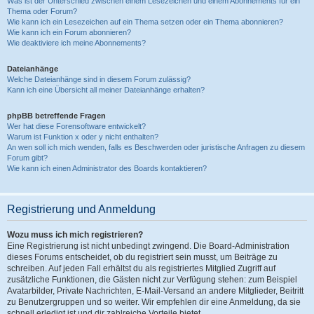
Was ist der Unterschied zwischen einem Lesezeichen und einem Abonnements für ein
Thema oder Forum?
Wie kann ich ein Lesezeichen auf ein Thema setzen oder ein Thema abonnieren?
Wie kann ich ein Forum abonnieren?
Wie deaktiviere ich meine Abonnements?
Dateianhänge
Welche Dateianhänge sind in diesem Forum zulässig?
Kann ich eine Übersicht all meiner Dateianhänge erhalten?
phpBB betreffende Fragen
Wer hat diese Forensoftware entwickelt?
Warum ist Funktion x oder y nicht enthalten?
An wen soll ich mich wenden, falls es Beschwerden oder juristische Anfragen zu diesem
Forum gibt?
Wie kann ich einen Administrator des Boards kontaktieren?
Registrierung und Anmeldung
Wozu muss ich mich registrieren?
Eine Registrierung ist nicht unbedingt zwingend. Die Board-Administration
dieses Forums entscheidet, ob du registriert sein musst, um Beiträge zu
schreiben. Auf jeden Fall erhältst du als registriertes Mitglied Zugriff auf
zusätzliche Funktionen, die Gästen nicht zur Verfügung stehen: zum Beispiel
Avatarbilder, Private Nachrichten, E-Mail-Versand an andere Mitglieder, Beitritt
zu Benutzergruppen und so weiter. Wir empfehlen dir eine Anmeldung, da sie
schnell erledigt ist und dir zahlreiche Vorteile bietet.