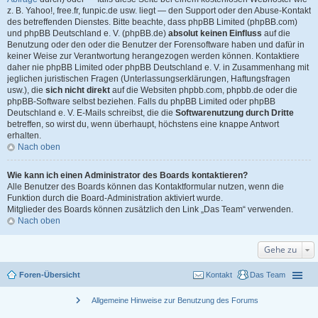
z. B. Yahoo!, free.fr, funpic.de usw. liegt — den Support oder den Abuse-Kontakt
des betreffenden Dienstes. Bitte beachte, dass phpBB Limited (phpBB.com)
und phpBB Deutschland e. V. (phpBB.de)
absolut keinen Einfluss
auf die
Benutzung oder den oder die Benutzer der Forensoftware haben und dafür in
keiner Weise zur Verantwortung herangezogen werden können. Kontaktiere
daher nie phpBB Limited oder phpBB Deutschland e. V. in Zusammenhang mit
jeglichen juristischen Fragen (Unterlassungserklärungen, Haftungsfragen
usw.), die
sich nicht direkt
auf die Websiten phpbb.com, phpbb.de oder die
phpBB-Software selbst beziehen. Falls du phpBB Limited oder phpBB
Deutschland e. V. E-Mails schreibst, die die
Softwarenutzung durch Dritte
betreffen, so wirst du, wenn überhaupt, höchstens eine knappe Antwort
erhalten.
Nach oben
Wie kann ich einen Administrator des Boards kontaktieren?
Alle Benutzer des Boards können das Kontaktformular nutzen, wenn die
Funktion durch die Board-Administration aktiviert wurde.
Mitglieder des Boards können zusätzlich den Link „Das Team“ verwenden.
Nach oben
Gehe zu
Foren-Übersicht
Kontakt
Das Team
chevron_right
Allgemeine Hinweise zur Benutzung des Forums