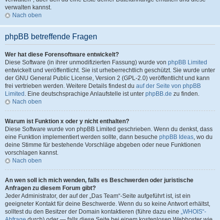
verwalten kannst.
Nach oben
phpBB betreffende Fragen
Wer hat diese Forensoftware entwickelt?
Diese Software (in ihrer unmodifizierten Fassung) wurde von
phpBB Limited
entwickelt und veröffentlicht. Sie ist urheberrechtlich geschützt. Sie wurde unter
der GNU General Public License, Version 2 (GPL-2.0) veröffentlicht und kann
frei vertrieben werden. Weitere Details findest du
auf der Seite von phpBB
Limited
. Eine deutschsprachige Anlaufstelle ist unter
phpBB.de
zu finden.
Nach oben
Warum ist Funktion x oder y nicht enthalten?
Diese Software wurde von phpBB Limited geschrieben. Wenn du denkst, dass
eine Funktion implementiert werden sollte, dann besuche
phpBB Ideas
, wo du
deine Stimme für bestehende Vorschläge abgeben oder neue Funktionen
vorschlagen kannst.
Nach oben
An wen soll ich mich wenden, falls es Beschwerden oder juristische
Anfragen zu diesem Forum gibt?
Jeder Administrator, der auf der „Das Team“-Seite aufgeführt ist, ist ein
geeigneter Kontakt für deine Beschwerde. Wenn du so keine Antwort erhältst,
solltest du den Besitzer der Domain kontaktieren (führe dazu eine
„WHOIS“-
Abfrage
durch) oder — falls diese Seite bei einem kostenlosen Webhoster wie