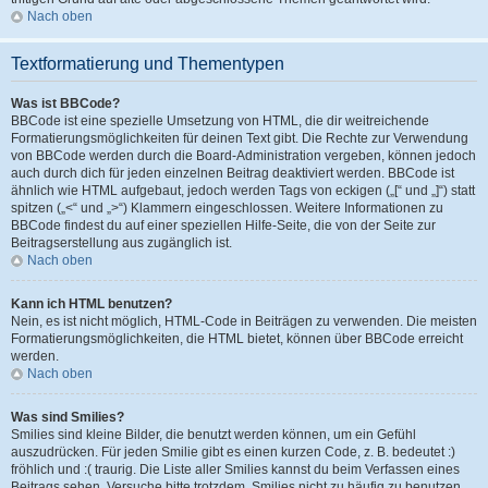
Nach oben
Textformatierung und Thementypen
Was ist BBCode?
BBCode ist eine spezielle Umsetzung von HTML, die dir weitreichende
Formatierungsmöglichkeiten für deinen Text gibt. Die Rechte zur Verwendung
von BBCode werden durch die Board-Administration vergeben, können jedoch
auch durch dich für jeden einzelnen Beitrag deaktiviert werden. BBCode ist
ähnlich wie HTML aufgebaut, jedoch werden Tags von eckigen („[“ und „]“) statt
spitzen („<“ und „>“) Klammern eingeschlossen. Weitere Informationen zu
BBCode findest du auf einer speziellen Hilfe-Seite, die von der Seite zur
Beitragserstellung aus zugänglich ist.
Nach oben
Kann ich HTML benutzen?
Nein, es ist nicht möglich, HTML-Code in Beiträgen zu verwenden. Die meisten
Formatierungsmöglichkeiten, die HTML bietet, können über BBCode erreicht
werden.
Nach oben
Was sind Smilies?
Smilies sind kleine Bilder, die benutzt werden können, um ein Gefühl
auszudrücken. Für jeden Smilie gibt es einen kurzen Code, z. B. bedeutet :)
fröhlich und :( traurig. Die Liste aller Smilies kannst du beim Verfassen eines
Beitrags sehen. Versuche bitte trotzdem, Smilies nicht zu häufig zu benutzen,