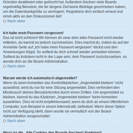
Gründen deaktiviert oder gelöscht hat. Außerdem löschen viele Boards
regelmäßig Benutzer, die für längere Zeit keine Beiträge geschrieben haben,
um die Datenbankgröße zu verringern. Registriere dich einfach erneut und
nimm aktiv an den Diskussionen teil!
Nach oben
Ich habe mein Passwort vergessen!
Das ist nicht schlimm! Wir können dir zwar dein altes Passwort nicht wieder
mitteilen, du kannst es jedoch zurücksetzen. Dies machst du, indem du auf der
Anmelde-Seite auf „Ich habe mein Passwort vergessen“ klickst und den
Anweisungen folgst. So solltest du dich schnell wieder anmelden können.
Solltest du trotzdem nicht in der Lage sein, dein Passwort zurückzusetzen, so
wende dich an die Board-Administration.
Nach oben
Warum werde ich automatisch abgemeldet?
Wenn du beim Anmelden das Kontrollkästchen „Angemeldet bleiben“ nicht
auswählst, wirst du nur für eine Sitzung angemeldet. Dies verhindert den
Missbrauch deines Benutzerkontos durch einen Dritten. Um angemeldet zu
bleiben, kannst du das Kästchen „Angemeldet bleiben“ beim Anmelden
auswählen. Dies ist nicht empfehlenswert, wenn du dich an einem öffentlichen
Computer, zum Beispiel in einem Internetcafé, befindest. Wenn diese Option
nicht zur Verfügung steht, dann wurde sie vermutlich von der Board-
Administration ausgeschaltet.
Nach oben
Wozu ist die „Alle Cookies des Boards löschen“-Funktion?