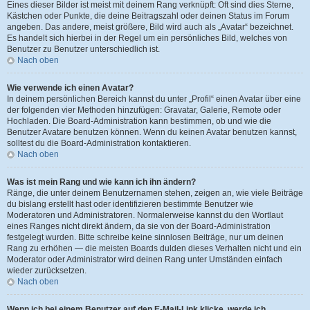
Eines dieser Bilder ist meist mit deinem Rang verknüpft: Oft sind dies Sterne,
Kästchen oder Punkte, die deine Beitragszahl oder deinen Status im Forum
angeben. Das andere, meist größere, Bild wird auch als „Avatar“ bezeichnet.
Es handelt sich hierbei in der Regel um ein persönliches Bild, welches von
Benutzer zu Benutzer unterschiedlich ist.
Nach oben
Wie verwende ich einen Avatar?
In deinem persönlichen Bereich kannst du unter „Profil“ einen Avatar über eine
der folgenden vier Methoden hinzufügen: Gravatar, Galerie, Remote oder
Hochladen. Die Board-Administration kann bestimmen, ob und wie die
Benutzer Avatare benutzen können. Wenn du keinen Avatar benutzen kannst,
solltest du die Board-Administration kontaktieren.
Nach oben
Was ist mein Rang und wie kann ich ihn ändern?
Ränge, die unter deinem Benutzernamen stehen, zeigen an, wie viele Beiträge
du bislang erstellt hast oder identifizieren bestimmte Benutzer wie
Moderatoren und Administratoren. Normalerweise kannst du den Wortlaut
eines Ranges nicht direkt ändern, da sie von der Board-Administration
festgelegt wurden. Bitte schreibe keine sinnlosen Beiträge, nur um deinen
Rang zu erhöhen — die meisten Boards dulden dieses Verhalten nicht und ein
Moderator oder Administrator wird deinen Rang unter Umständen einfach
wieder zurücksetzen.
Nach oben
Wenn ich bei einem Benutzer auf den E-Mail-Link klicke, werde ich