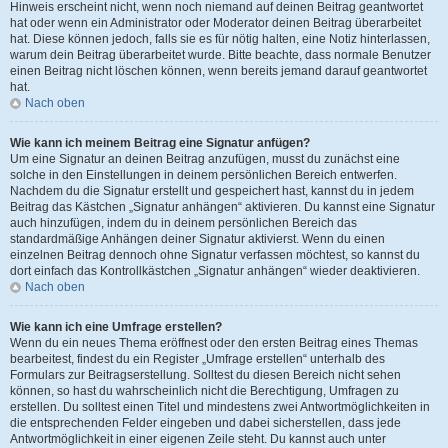
Hinweis erscheint nicht, wenn noch niemand auf deinen Beitrag geantwortet
hat oder wenn ein Administrator oder Moderator deinen Beitrag überarbeitet
hat. Diese können jedoch, falls sie es für nötig halten, eine Notiz hinterlassen,
warum dein Beitrag überarbeitet wurde. Bitte beachte, dass normale Benutzer
einen Beitrag nicht löschen können, wenn bereits jemand darauf geantwortet
hat.
Nach oben
Wie kann ich meinem Beitrag eine Signatur anfügen?
Um eine Signatur an deinen Beitrag anzufügen, musst du zunächst eine
solche in den Einstellungen in deinem persönlichen Bereich entwerfen.
Nachdem du die Signatur erstellt und gespeichert hast, kannst du in jedem
Beitrag das Kästchen „Signatur anhängen“ aktivieren. Du kannst eine Signatur
auch hinzufügen, indem du in deinem persönlichen Bereich das
standardmäßige Anhängen deiner Signatur aktivierst. Wenn du einen
einzelnen Beitrag dennoch ohne Signatur verfassen möchtest, so kannst du
dort einfach das Kontrollkästchen „Signatur anhängen“ wieder deaktivieren.
Nach oben
Wie kann ich eine Umfrage erstellen?
Wenn du ein neues Thema eröffnest oder den ersten Beitrag eines Themas
bearbeitest, findest du ein Register „Umfrage erstellen“ unterhalb des
Formulars zur Beitragserstellung. Solltest du diesen Bereich nicht sehen
können, so hast du wahrscheinlich nicht die Berechtigung, Umfragen zu
erstellen. Du solltest einen Titel und mindestens zwei Antwortmöglichkeiten in
die entsprechenden Felder eingeben und dabei sicherstellen, dass jede
Antwortmöglichkeit in einer eigenen Zeile steht. Du kannst auch unter