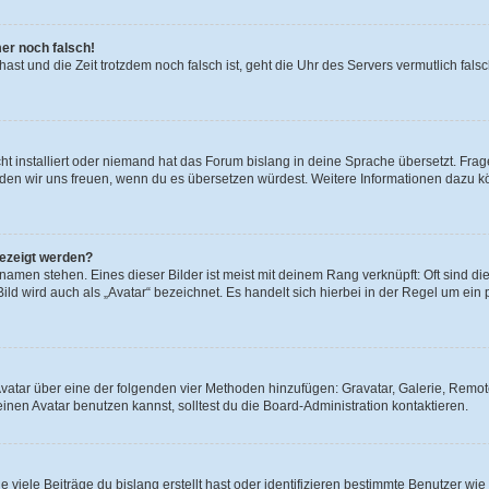
mer noch falsch!
t hast und die Zeit trotzdem noch falsch ist, geht die Uhr des Servers vermutlich fal
t installiert oder niemand hat das Forum bislang in deine Sprache übersetzt. Frag
, würden wir uns freuen, wenn du es übersetzen würdest. Weitere Informationen dazu
gezeigt werden?
amen stehen. Eines dieser Bilder ist meist mit deinem Rang verknüpft: Oft sind di
ld wird auch als „Avatar“ bezeichnet. Es handelt sich hierbei in der Regel um ein
 Avatar über eine der folgenden vier Methoden hinzufügen: Gravatar, Galerie, Rem
en Avatar benutzen kannst, solltest du die Board-Administration kontaktieren.
viele Beiträge du bislang erstellt hast oder identifizieren bestimmte Benutzer w