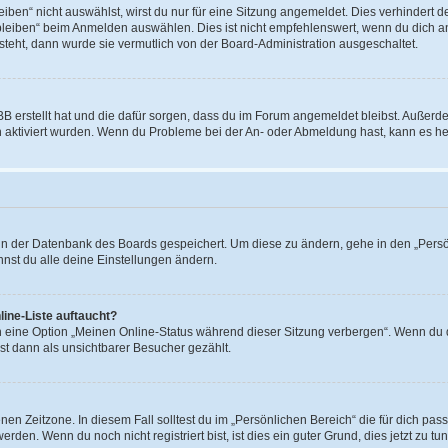
en“ nicht auswählst, wirst du nur für eine Sitzung angemeldet. Dies verhindert 
leiben“ beim Anmelden auswählen. Dies ist nicht empfehlenswert, wenn du dich an
 steht, dann wurde sie vermutlich von der Board-Administration ausgeschaltet.
BB erstellt hat und die dafür sorgen, dass du im Forum angemeldet bleibst. Außer
n aktiviert wurden. Wenn du Probleme bei der An- oder Abmeldung hast, kann es he
n in der Datenbank des Boards gespeichert. Um diese zu ändern, gehe in den „Persö
nst du alle deine Einstellungen ändern.
ine-Liste auftaucht?
n eine Option „Meinen Online-Status während dieser Sitzung verbergen“. Wenn du d
st dann als unsichtbarer Besucher gezählt.
en Zeitzone. In diesem Fall solltest du im „Persönlichen Bereich“ die für dich passe
den. Wenn du noch nicht registriert bist, ist dies ein guter Grund, dies jetzt zu tun