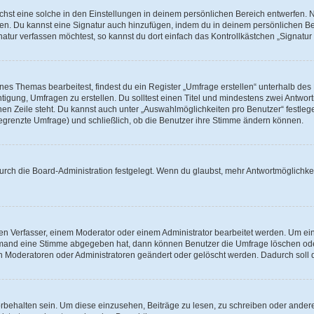
st eine solche in den Einstellungen in deinem persönlichen Bereich entwerfen. Na
eren. Du kannst eine Signatur auch hinzufügen, indem du in deinem persönlichen 
atur verfassen möchtest, so kannst du dort einfach das Kontrollkästchen „Signatu
s Themas bearbeitest, findest du ein Register „Umfrage erstellen“ unterhalb des F
htigung, Umfragen zu erstellen. Du solltest einen Titel und mindestens zwei Antwo
genen Zeile steht. Du kannst auch unter „Auswahlmöglichkeiten pro Benutzer“ festl
unbegrenzte Umfrage) und schließlich, ob die Benutzer ihre Stimme ändern können.
rch die Board-Administration festgelegt. Wenn du glaubst, mehr Antwortmöglichkei
n Verfasser, einem Moderator oder einem Administrator bearbeitet werden. Um ein
emand eine Stimme abgegeben hat, dann können Benutzer die Umfrage löschen oder 
 Moderatoren oder Administratoren geändert oder gelöscht werden. Dadurch soll 
ehalten sein. Um diese einzusehen, Beiträge zu lesen, zu schreiben oder ander