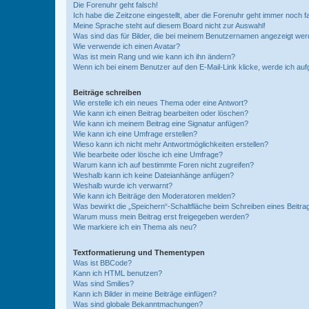
Die Forenuhr geht falsch!
Ich habe die Zeitzone eingestellt, aber die Forenuhr geht immer noch f
Meine Sprache steht auf diesem Board nicht zur Auswahl!
Was sind das für Bilder, die bei meinem Benutzernamen angezeigt we
Wie verwende ich einen Avatar?
Was ist mein Rang und wie kann ich ihn ändern?
Wenn ich bei einem Benutzer auf den E-Mail-Link klicke, werde ich au
Beiträge schreiben
Wie erstelle ich ein neues Thema oder eine Antwort?
Wie kann ich einen Beitrag bearbeiten oder löschen?
Wie kann ich meinem Beitrag eine Signatur anfügen?
Wie kann ich eine Umfrage erstellen?
Wieso kann ich nicht mehr Antwortmöglichkeiten erstellen?
Wie bearbeite oder lösche ich eine Umfrage?
Warum kann ich auf bestimmte Foren nicht zugreifen?
Weshalb kann ich keine Dateianhänge anfügen?
Weshalb wurde ich verwarnt?
Wie kann ich Beiträge den Moderatoren melden?
Was bewirkt die „Speichern“-Schaltfläche beim Schreiben eines Beitra
Warum muss mein Beitrag erst freigegeben werden?
Wie markiere ich ein Thema als neu?
Textformatierung und Thementypen
Was ist BBCode?
Kann ich HTML benutzen?
Was sind Smilies?
Kann ich Bilder in meine Beiträge einfügen?
Was sind globale Bekanntmachungen?