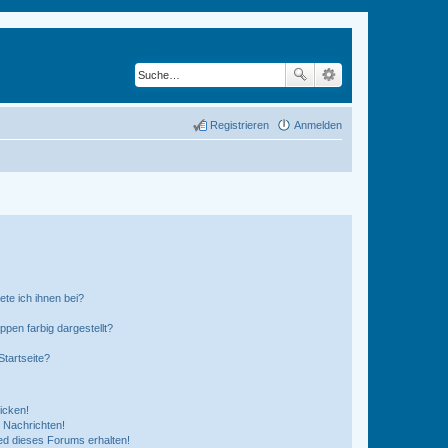
Registrieren
Anmelden
ete ich ihnen bei?
en farbig dargestellt?
tartseite?
icken!
 Nachrichten!
ed dieses Forums erhalten!