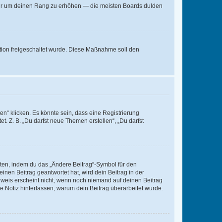
, nur um deinen Rang zu erhöhen — die meisten Boards dulden
ration freigeschaltet wurde. Diese Maßnahme soll den
n“ klicken. Es könnte sein, dass eine Registrierung
t. Z. B. „Du darfst neue Themen erstellen“, „Du darfst
iten, indem du das „Ändere Beitrag“-Symbol für den
inen Beitrag geantwortet hat, wird dein Beitrag in der
nweis erscheint nicht, wenn noch niemand auf deinen Beitrag
ne Notiz hinterlassen, warum dein Beitrag überarbeitet wurde.