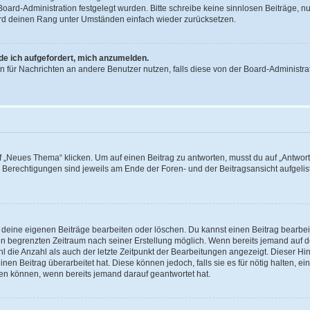
 Board-Administration festgelegt wurden. Bitte schreibe keine sinnlosen Beiträge
wird deinen Rang unter Umständen einfach wieder zurücksetzen.
rde ich aufgefordert, mich anzumelden.
ion für Nachrichten an andere Benutzer nutzen, falls diese von der Board-Administ
„Neues Thema“ klicken. Um auf einen Beitrag zu antworten, musst du auf „Antworte
e Berechtigungen sind jeweils am Ende der Foren- und der Beitragsansicht aufgeliste
r deine eigenen Beiträge bearbeiten oder löschen. Du kannst einen Beitrag bearbe
inen begrenzten Zeitraum nach seiner Erstellung möglich. Wenn bereits jemand auf de
 die Anzahl als auch der letzte Zeitpunkt der Bearbeitungen angezeigt. Dieser Hi
en Beitrag überarbeitet hat. Diese können jedoch, falls sie es für nötig halten, ei
hen können, wenn bereits jemand darauf geantwortet hat.