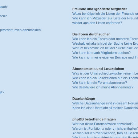
alsch!
Freunde und ignorierte Mitglieder
Wozu benötige ich die Listen der Freunde un
rden?
Wie kann ich Mitglieder zur Liste der Freund
wieder aus den Listen entfernen?
fgefordert, mich anzumelden.
Die Foren durchsuchen
Wie kann ich ein Forum oder mehrere For
Weshalb erhalte ich bei der Suche keine Er
Warum bekomme ich bei der Suche eine lee
Wie kann ich nach Mitgliedern suchen?
Wie kann ich meine eigenen Beiträge und T
Abonnements und Lesezeichen
Was ist der Unterschied zwischen einem L
Wie kann ich ein Lesezeichen auf ein Them
Wie kann ich ein Forum abonnieren?
Wie deaktiviere ich meine Abonnements?
gs?
Dateianhänge
Welche Dateianhänge sind in diesem Forum
Kann ich eine Übersicht all meiner Dateian
phpBB betreffende Fragen
Wer hat diese Forensoftware entwickelt?
Warum ist Funktion x oder y nicht enthalten
An wen soll ich mich wenden, falls es Besc
Wie kann ich einen Administrator des Board