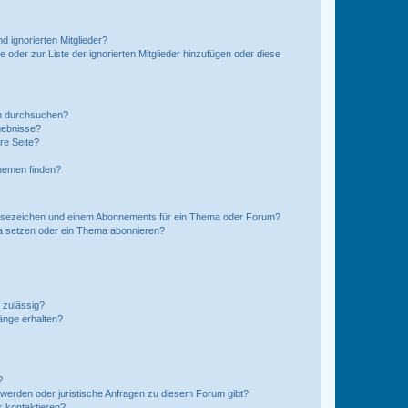
d ignorierten Mitglieder?
e oder zur Liste der ignorierten Mitglieder hinzufügen oder diese
en durchsuchen?
gebnisse?
re Seite?
hemen finden?
esezeichen und einem Abonnements für ein Thema oder Forum?
a setzen oder ein Thema abonnieren?
 zulässig?
hänge erhalten?
?
hwerden oder juristische Anfragen zu diesem Forum gibt?
s kontaktieren?