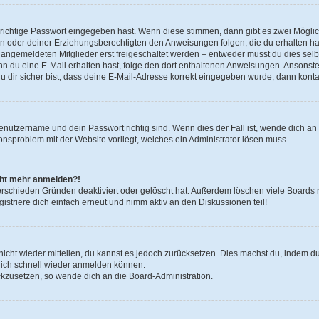
 richtige Passwort eingegeben hast. Wenn diese stimmen, dann gibt es zwei Mögl
tern oder deiner Erziehungsberechtigten den Anweisungen folgen, die du erhalten ha
u angemeldeten Mitglieder erst freigeschaltet werden – entweder musst du dies selbs
. Wenn du eine E-Mail erhalten hast, folge den dort enthaltenen Anweisungen. Ansons
 dir sicher bist, dass deine E-Mail-Adresse korrekt eingegeben wurde, dann kontak
Benutzername und dein Passwort richtig sind. Wenn dies der Fall ist, wende dich a
ionsproblem mit der Website vorliegt, welches ein Administrator lösen muss.
icht mehr anmelden?!
erschieden Gründen deaktiviert oder gelöscht hat. Außerdem löschen viele Boards r
triere dich einfach erneut und nimm aktiv an den Diskussionen teil!
 nicht wieder mitteilen, du kannst es jedoch zurücksetzen. Dies machst du, indem 
 dich schnell wieder anmelden können.
ückzusetzen, so wende dich an die Board-Administration.