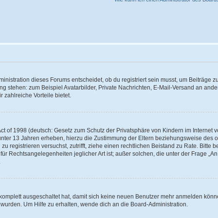
istration dieses Forums entscheidet, ob du registriert sein musst, um Beiträge zu s
ung stehen: zum Beispiel Avatarbilder, Private Nachrichten, E-Mail-Versand an ander
 zahlreiche Vorteile bietet.
t of 1998 (deutsch: Gesetz zum Schutz der Privatsphäre von Kindern im Internet vo
unter 13 Jahren erheben, hierzu die Zustimmung der Eltern beziehungsweise des o
h zu registrieren versuchst, zutrifft, ziehe einen rechtlichen Beistand zu Rate. Bit
für Rechtsangelegenheiten jeglicher Art ist; außer solchen, die unter der Frage „
.
g komplett ausgeschaltet hat, damit sich keine neuen Benutzer mehr anmelden könn
 wurden. Um Hilfe zu erhalten, wende dich an die Board-Administration.