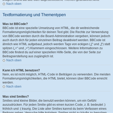
Nach oben
Textformatierung und Thementypen
Was ist BBCode?
BBCode ist eine spezielle Umsetzung von HTML, die dir weitreichende
Formatierungsmöglichkeiten für deinen Text gibt. Die Rechte zur Verwendung
von BBCode werden durch die Board-Administration vergeben, können jedoch
auch durch dich für jeden einzelnen Beitrag deaktiviert werden. BBCode ist
ähnlich wie HTML aufgebaut, jedoch werden Tags von eckigen („[“ und „]“) statt
spitzen („<“ und „>“) Klammern eingeschlossen. Weitere Informationen zu
BBCode findest du auf einer speziellen Hilfe-Seite, die von der Seite zur
Beitragserstellung aus zugänglich ist.
Nach oben
Kann ich HTML benutzen?
Nein, es ist nicht möglich, HTML-Code in Beiträgen zu verwenden. Die meisten
Formatierungsmöglichkeiten, die HTML bietet, können über BBCode erreicht
werden.
Nach oben
Was sind Smilies?
Smilies sind kleine Bilder, die benutzt werden können, um ein Gefühl
auszudrücken. Für jeden Smilie gibt es einen kurzen Code, z. B. bedeutet :)
fröhlich und :( traurig. Die Liste aller Smilies kannst du beim Verfassen eines
Beitrags sehen. Versuche bitte trotzdem, Smilies nicht zu häufig zu benutzen,