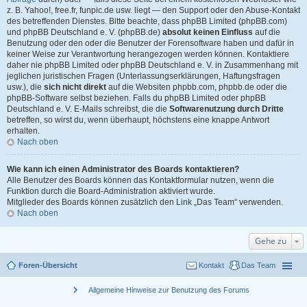
z. B. Yahoo!, free.fr, funpic.de usw. liegt — den Support oder den Abuse-Kontakt
des betreffenden Dienstes. Bitte beachte, dass phpBB Limited (phpBB.com)
und phpBB Deutschland e. V. (phpBB.de)
absolut keinen Einfluss
auf die
Benutzung oder den oder die Benutzer der Forensoftware haben und dafür in
keiner Weise zur Verantwortung herangezogen werden können. Kontaktiere
daher nie phpBB Limited oder phpBB Deutschland e. V. in Zusammenhang mit
jeglichen juristischen Fragen (Unterlassungserklärungen, Haftungsfragen
usw.), die
sich nicht direkt
auf die Websiten phpbb.com, phpbb.de oder die
phpBB-Software selbst beziehen. Falls du phpBB Limited oder phpBB
Deutschland e. V. E-Mails schreibst, die die
Softwarenutzung durch Dritte
betreffen, so wirst du, wenn überhaupt, höchstens eine knappe Antwort
erhalten.
Nach oben
Wie kann ich einen Administrator des Boards kontaktieren?
Alle Benutzer des Boards können das Kontaktformular nutzen, wenn die
Funktion durch die Board-Administration aktiviert wurde.
Mitglieder des Boards können zusätzlich den Link „Das Team“ verwenden.
Nach oben
Gehe zu
Foren-Übersicht
Kontakt
Das Team
chevron_right
Allgemeine Hinweise zur Benutzung des Forums