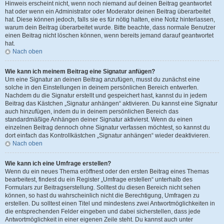
Hinweis erscheint nicht, wenn noch niemand auf deinen Beitrag geantwortet
hat oder wenn ein Administrator oder Moderator deinen Beitrag überarbeitet
hat. Diese können jedoch, falls sie es für nötig halten, eine Notiz hinterlassen,
warum dein Beitrag überarbeitet wurde. Bitte beachte, dass normale Benutzer
einen Beitrag nicht löschen können, wenn bereits jemand darauf geantwortet
hat.
Nach oben
Wie kann ich meinem Beitrag eine Signatur anfügen?
Um eine Signatur an deinen Beitrag anzufügen, musst du zunächst eine
solche in den Einstellungen in deinem persönlichen Bereich entwerfen.
Nachdem du die Signatur erstellt und gespeichert hast, kannst du in jedem
Beitrag das Kästchen „Signatur anhängen“ aktivieren. Du kannst eine Signatur
auch hinzufügen, indem du in deinem persönlichen Bereich das
standardmäßige Anhängen deiner Signatur aktivierst. Wenn du einen
einzelnen Beitrag dennoch ohne Signatur verfassen möchtest, so kannst du
dort einfach das Kontrollkästchen „Signatur anhängen“ wieder deaktivieren.
Nach oben
Wie kann ich eine Umfrage erstellen?
Wenn du ein neues Thema eröffnest oder den ersten Beitrag eines Themas
bearbeitest, findest du ein Register „Umfrage erstellen“ unterhalb des
Formulars zur Beitragserstellung. Solltest du diesen Bereich nicht sehen
können, so hast du wahrscheinlich nicht die Berechtigung, Umfragen zu
erstellen. Du solltest einen Titel und mindestens zwei Antwortmöglichkeiten in
die entsprechenden Felder eingeben und dabei sicherstellen, dass jede
Antwortmöglichkeit in einer eigenen Zeile steht. Du kannst auch unter