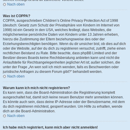
Nach oben
Was ist COPPA?
COPPA, ausgeschrieben Children’s Online Privacy Protection Act of 1998
(deutsch: Gesetz zum Schutz der Privatsphäre von Kindern im Internet von
1998) ist ein Gesetz in den USA, welches festlegt, dass Websites, die
möglicherweise persönliche Daten von Kindern unter 13 Jahren erheben,
hierzu die Zustimmung der Eltern beziehungsweise des oder der
Erziehungsberechtigten benötigen. Wenn du dir unsicher bist, ob dies auf dich
oder die Website, auf der du dich zu registrieren versuchst, zutrifft, ziehe einen
rechtlichen Beistand zu Rate. Bitte beachte, dass phpBB Limited und der
Besitzer dieses Boards keine Rechtsberatung anbieten kann und nicht die
Anlaufstelle für Rechtsangelegenheiten jeglicher Art ist; außer solchen, die
unter der Frage „An wen soll ich mich wenden, falls es Beschwerden oder
juristische Anfragen zu diesem Forum gibt?“ behandelt werden.
Nach oben
Warum kann ich mich nicht registrieren?
Es kann sein, dass die Board-Administration die Registrierung komplett
ausgeschaltet hat, damit sich keine neuen Benutzer mehr anmelden können.
Es könnte auch sein, dass deine IP-Adresse oder der Benutzername, mit dem
du dich registrieren möchtest, gesperrt wurden. Um Hilfe zu erhalten, wende
dich an die Board-Administration.
Nach oben
Ich habe mich registriert, kann mich aber nicht anmelden!