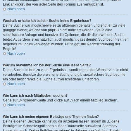
Link anklickst, der von jeder Seite des Forums aus verfügbar ist.
Nach oben
Weshalb erhalte ich bei der Suche keine Ergebnisse?
Deine Suche war möglicherweise zu allgemein gehalten und enthielt zu viele
gängige Wörter, welche von phpBB nicht indiziert werden. Stelle eine
spezifischere Anfrage und benutze die Optionen, die dir die erweiterte Suche
bietet. Außerdem ist es natürlich auch möglich, dass dein(e) Suchbegriff(e) hier
nirgends im Forum verwendet wurden. Prüfe ggf. die Rechtschreibung der
Begriffe!
Nach oben
Warum bekomme ich bei der Suche eine leere Seite?
Deine Suche lieferte zu viele Ergebnisse, somit konnte der Webserver sie nicht
verarbeiten. Benutze die erweiterte Suche und gib spezifischere Suchbegriffe
ein oder beschränke die Suche auf verschiedene Unterforen.
Nach oben
Wie kann ich nach Mitgliedern suchen?
Gehe zur „Mitglieder“-Seite und klicke auf „Nach einem Mitglied suchen“.
Nach oben
Wie kann ich meine eigenen Beiträge und Themen finden?
Deine eigenen Beiträge kannst du dir anzeigen lassen, indem du „Eigene
Beiträge“ im Schnellzugriff oben auf der Boardseite auswählst. Alternativ
kannst du auch „Deine Beiträge anzeigen“ in deinem persönlichen Bereich