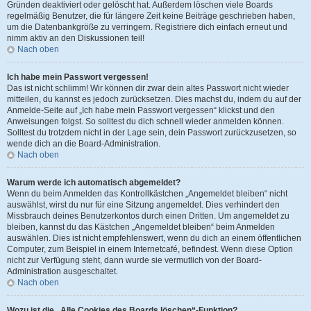
Gründen deaktiviert oder gelöscht hat. Außerdem löschen viele Boards
regelmäßig Benutzer, die für längere Zeit keine Beiträge geschrieben haben,
um die Datenbankgröße zu verringern. Registriere dich einfach erneut und
nimm aktiv an den Diskussionen teil!
Nach oben
Ich habe mein Passwort vergessen!
Das ist nicht schlimm! Wir können dir zwar dein altes Passwort nicht wieder
mitteilen, du kannst es jedoch zurücksetzen. Dies machst du, indem du auf der
Anmelde-Seite auf „Ich habe mein Passwort vergessen“ klickst und den
Anweisungen folgst. So solltest du dich schnell wieder anmelden können.
Solltest du trotzdem nicht in der Lage sein, dein Passwort zurückzusetzen, so
wende dich an die Board-Administration.
Nach oben
Warum werde ich automatisch abgemeldet?
Wenn du beim Anmelden das Kontrollkästchen „Angemeldet bleiben“ nicht
auswählst, wirst du nur für eine Sitzung angemeldet. Dies verhindert den
Missbrauch deines Benutzerkontos durch einen Dritten. Um angemeldet zu
bleiben, kannst du das Kästchen „Angemeldet bleiben“ beim Anmelden
auswählen. Dies ist nicht empfehlenswert, wenn du dich an einem öffentlichen
Computer, zum Beispiel in einem Internetcafé, befindest. Wenn diese Option
nicht zur Verfügung steht, dann wurde sie vermutlich von der Board-
Administration ausgeschaltet.
Nach oben
Wozu ist die „Alle Cookies des Boards löschen“-Funktion?