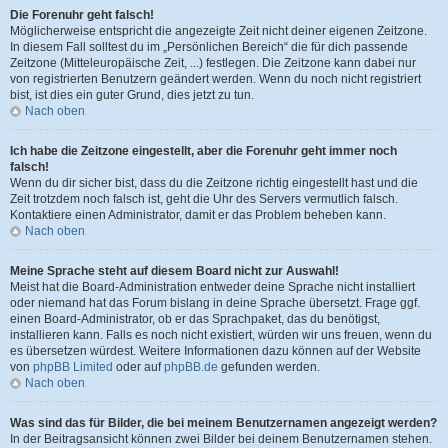
Die Forenuhr geht falsch!
Möglicherweise entspricht die angezeigte Zeit nicht deiner eigenen Zeitzone.
In diesem Fall solltest du im „Persönlichen Bereich“ die für dich passende
Zeitzone (Mitteleuropäische Zeit, ...) festlegen. Die Zeitzone kann dabei nur
von registrierten Benutzern geändert werden. Wenn du noch nicht registriert
bist, ist dies ein guter Grund, dies jetzt zu tun.
Nach oben
Ich habe die Zeitzone eingestellt, aber die Forenuhr geht immer noch
falsch!
Wenn du dir sicher bist, dass du die Zeitzone richtig eingestellt hast und die
Zeit trotzdem noch falsch ist, geht die Uhr des Servers vermutlich falsch.
Kontaktiere einen Administrator, damit er das Problem beheben kann.
Nach oben
Meine Sprache steht auf diesem Board nicht zur Auswahl!
Meist hat die Board-Administration entweder deine Sprache nicht installiert
oder niemand hat das Forum bislang in deine Sprache übersetzt. Frage ggf.
einen Board-Administrator, ob er das Sprachpaket, das du benötigst,
installieren kann. Falls es noch nicht existiert, würden wir uns freuen, wenn du
es übersetzen würdest. Weitere Informationen dazu können auf der Website
von
phpBB Limited
oder auf
phpBB.de
gefunden werden.
Nach oben
Was sind das für Bilder, die bei meinem Benutzernamen angezeigt werden?
In der Beitragsansicht können zwei Bilder bei deinem Benutzernamen stehen.