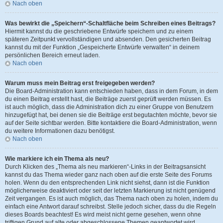
Nach oben
Was bewirkt die „Speichern“-Schaltfläche beim Schreiben eines Beitrags?
Hiermit kannst du die geschriebene Entwürfe speichern und zu einem
späteren Zeitpunkt vervollständigen und absenden. Den gesicherten Beitrag
kannst du mit der Funktion „Gespeicherte Entwürfe verwalten“ in deinem
persönlichen Bereich erneut laden.
Nach oben
Warum muss mein Beitrag erst freigegeben werden?
Die Board-Administration kann entschieden haben, dass in dem Forum, in dem
du einen Beitrag erstellt hast, die Beiträge zuerst geprüft werden müssen. Es
ist auch möglich, dass die Administration dich zu einer Gruppe von Benutzern
hinzugefügt hat, bei denen sie die Beiträge erst begutachten möchte, bevor sie
auf der Seite sichtbar werden. Bitte kontaktiere die Board-Administration, wenn
du weitere Informationen dazu benötigst.
Nach oben
Wie markiere ich ein Thema als neu?
Durch Klicken des „Thema als neu markieren“-Links in der Beitragsansicht
kannst du das Thema wieder ganz nach oben auf die erste Seite des Forums
holen. Wenn du den entsprechenden Link nicht siehst, dann ist die Funktion
möglicherweise deaktiviert oder seit der letzten Markierung ist nicht genügend
Zeit vergangen. Es ist auch möglich, das Thema nach oben zu holen, indem du
einfach eine Antwort darauf schreibst. Stelle jedoch sicher, dass du die Regeln
dieses Boards beachtest! Es wird meist nicht gerne gesehen, wenn ohne
triftigen Grund auf alte oder abgeschlossene Themen geantwortet wird.