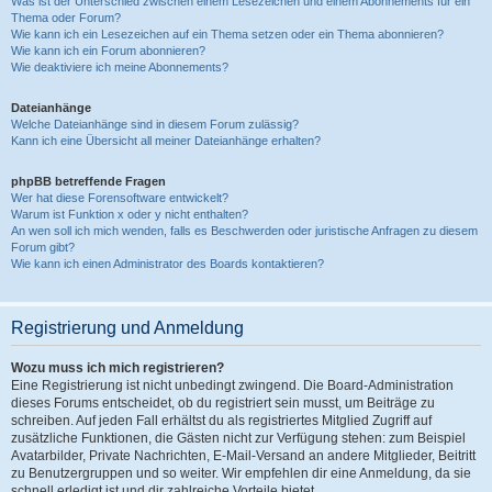
Was ist der Unterschied zwischen einem Lesezeichen und einem Abonnements für ein
Thema oder Forum?
Wie kann ich ein Lesezeichen auf ein Thema setzen oder ein Thema abonnieren?
Wie kann ich ein Forum abonnieren?
Wie deaktiviere ich meine Abonnements?
Dateianhänge
Welche Dateianhänge sind in diesem Forum zulässig?
Kann ich eine Übersicht all meiner Dateianhänge erhalten?
phpBB betreffende Fragen
Wer hat diese Forensoftware entwickelt?
Warum ist Funktion x oder y nicht enthalten?
An wen soll ich mich wenden, falls es Beschwerden oder juristische Anfragen zu diesem
Forum gibt?
Wie kann ich einen Administrator des Boards kontaktieren?
Registrierung und Anmeldung
Wozu muss ich mich registrieren?
Eine Registrierung ist nicht unbedingt zwingend. Die Board-Administration
dieses Forums entscheidet, ob du registriert sein musst, um Beiträge zu
schreiben. Auf jeden Fall erhältst du als registriertes Mitglied Zugriff auf
zusätzliche Funktionen, die Gästen nicht zur Verfügung stehen: zum Beispiel
Avatarbilder, Private Nachrichten, E-Mail-Versand an andere Mitglieder, Beitritt
zu Benutzergruppen und so weiter. Wir empfehlen dir eine Anmeldung, da sie
schnell erledigt ist und dir zahlreiche Vorteile bietet.