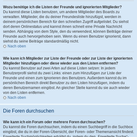
Wozu benötige ich die Listen der Freunde und ignorierten Mitglieder?
Du kannst diese Listen benutzen, um andere Mitglieder des Boards zu
verwalten. Mitglieder, die du deiner Freundesliste hinzufügst, werden in
deinem persönlichen Bereich für den schnellen Zugriff aufgelistet. Du siehst
dort deren Onlinestatus und kannst ihnen schnell eine Private Nachricht
senden. Abhängig von dem Style, den du verwendest, können Beiträge deiner
Freunde auch hervorgehoben sein. Wenn du einen Benutzer ignorierst, dann
siehst du seine Beiträge standardmäßig nicht.
Nach oben
Wie kann ich Mitglieder zur Liste der Freunde oder zur Liste der ignorierten
Mitglieder hinzufügen oder diese wieder aus den Listen entfernen?
Du kannst Benutzer auf zwei Arten auf diese Listen setzen: In jedem
Benutzerprofil siehst du zwei Links: einen zum Hinzufügen zur Liste der
Freunde und einen zum Ignorieren des Benutzers. Außerdem kannst du im
persönlichen Bereich direkt Benutzer zu den Listen hinzufügen, indem du
deren Benutzernamen eingibst. An gleicher Stelle kannst du sie auch wieder
von den Listen entfernen.
Nach oben
Die Foren durchsuchen
Wie kann ich ein Forum oder mehrere Foren durchsuchen?
Du kannst die Foren durchsuchen, indem du einen Suchbegriff in die Suchbox
eingibst, die du in der Foren-Übersicht, der Foren- oder Themenansicht findest.
Erweiterte Suchmöglichkeiten erhältst du, indem du den „Erweiterte Suche“-