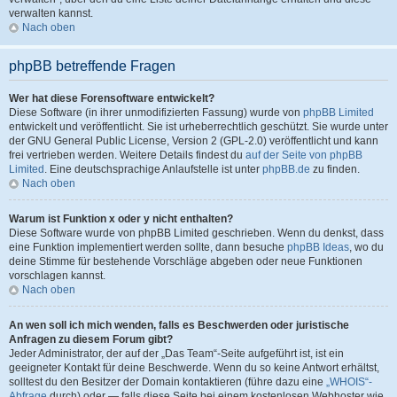
verwalten kannst.
Nach oben
phpBB betreffende Fragen
Wer hat diese Forensoftware entwickelt?
Diese Software (in ihrer unmodifizierten Fassung) wurde von
phpBB Limited
entwickelt und veröffentlicht. Sie ist urheberrechtlich geschützt. Sie wurde unter
der GNU General Public License, Version 2 (GPL-2.0) veröffentlicht und kann
frei vertrieben werden. Weitere Details findest du
auf der Seite von phpBB
Limited
. Eine deutschsprachige Anlaufstelle ist unter
phpBB.de
zu finden.
Nach oben
Warum ist Funktion x oder y nicht enthalten?
Diese Software wurde von phpBB Limited geschrieben. Wenn du denkst, dass
eine Funktion implementiert werden sollte, dann besuche
phpBB Ideas
, wo du
deine Stimme für bestehende Vorschläge abgeben oder neue Funktionen
vorschlagen kannst.
Nach oben
An wen soll ich mich wenden, falls es Beschwerden oder juristische
Anfragen zu diesem Forum gibt?
Jeder Administrator, der auf der „Das Team“-Seite aufgeführt ist, ist ein
geeigneter Kontakt für deine Beschwerde. Wenn du so keine Antwort erhältst,
solltest du den Besitzer der Domain kontaktieren (führe dazu eine
„WHOIS“-
Abfrage
durch) oder — falls diese Seite bei einem kostenlosen Webhoster wie