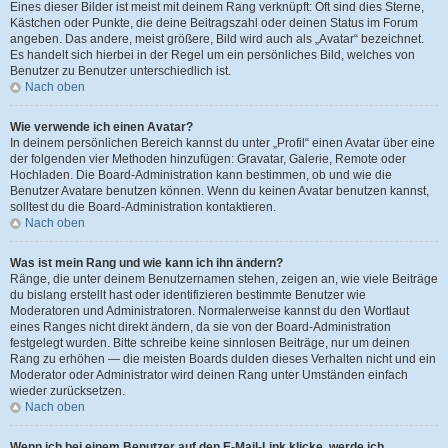
Eines dieser Bilder ist meist mit deinem Rang verknüpft: Oft sind dies Sterne,
Kästchen oder Punkte, die deine Beitragszahl oder deinen Status im Forum
angeben. Das andere, meist größere, Bild wird auch als „Avatar“ bezeichnet.
Es handelt sich hierbei in der Regel um ein persönliches Bild, welches von
Benutzer zu Benutzer unterschiedlich ist.
Nach oben
Wie verwende ich einen Avatar?
In deinem persönlichen Bereich kannst du unter „Profil“ einen Avatar über eine
der folgenden vier Methoden hinzufügen: Gravatar, Galerie, Remote oder
Hochladen. Die Board-Administration kann bestimmen, ob und wie die
Benutzer Avatare benutzen können. Wenn du keinen Avatar benutzen kannst,
solltest du die Board-Administration kontaktieren.
Nach oben
Was ist mein Rang und wie kann ich ihn ändern?
Ränge, die unter deinem Benutzernamen stehen, zeigen an, wie viele Beiträge
du bislang erstellt hast oder identifizieren bestimmte Benutzer wie
Moderatoren und Administratoren. Normalerweise kannst du den Wortlaut
eines Ranges nicht direkt ändern, da sie von der Board-Administration
festgelegt wurden. Bitte schreibe keine sinnlosen Beiträge, nur um deinen
Rang zu erhöhen — die meisten Boards dulden dieses Verhalten nicht und ein
Moderator oder Administrator wird deinen Rang unter Umständen einfach
wieder zurücksetzen.
Nach oben
Wenn ich bei einem Benutzer auf den E-Mail-Link klicke, werde ich