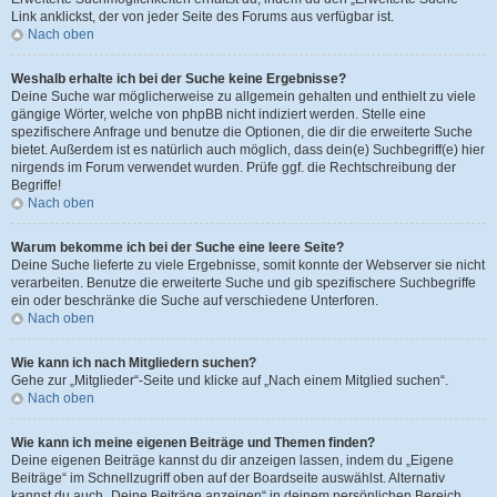
Link anklickst, der von jeder Seite des Forums aus verfügbar ist.
Nach oben
Weshalb erhalte ich bei der Suche keine Ergebnisse?
Deine Suche war möglicherweise zu allgemein gehalten und enthielt zu viele
gängige Wörter, welche von phpBB nicht indiziert werden. Stelle eine
spezifischere Anfrage und benutze die Optionen, die dir die erweiterte Suche
bietet. Außerdem ist es natürlich auch möglich, dass dein(e) Suchbegriff(e) hier
nirgends im Forum verwendet wurden. Prüfe ggf. die Rechtschreibung der
Begriffe!
Nach oben
Warum bekomme ich bei der Suche eine leere Seite?
Deine Suche lieferte zu viele Ergebnisse, somit konnte der Webserver sie nicht
verarbeiten. Benutze die erweiterte Suche und gib spezifischere Suchbegriffe
ein oder beschränke die Suche auf verschiedene Unterforen.
Nach oben
Wie kann ich nach Mitgliedern suchen?
Gehe zur „Mitglieder“-Seite und klicke auf „Nach einem Mitglied suchen“.
Nach oben
Wie kann ich meine eigenen Beiträge und Themen finden?
Deine eigenen Beiträge kannst du dir anzeigen lassen, indem du „Eigene
Beiträge“ im Schnellzugriff oben auf der Boardseite auswählst. Alternativ
kannst du auch „Deine Beiträge anzeigen“ in deinem persönlichen Bereich