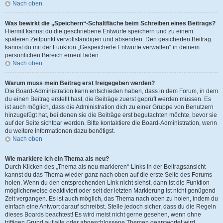
Nach oben
Was bewirkt die „Speichern“-Schaltfläche beim Schreiben eines Beitrags?
Hiermit kannst du die geschriebene Entwürfe speichern und zu einem
späteren Zeitpunkt vervollständigen und absenden. Den gesicherten Beitrag
kannst du mit der Funktion „Gespeicherte Entwürfe verwalten“ in deinem
persönlichen Bereich erneut laden.
Nach oben
Warum muss mein Beitrag erst freigegeben werden?
Die Board-Administration kann entschieden haben, dass in dem Forum, in dem
du einen Beitrag erstellt hast, die Beiträge zuerst geprüft werden müssen. Es
ist auch möglich, dass die Administration dich zu einer Gruppe von Benutzern
hinzugefügt hat, bei denen sie die Beiträge erst begutachten möchte, bevor sie
auf der Seite sichtbar werden. Bitte kontaktiere die Board-Administration, wenn
du weitere Informationen dazu benötigst.
Nach oben
Wie markiere ich ein Thema als neu?
Durch Klicken des „Thema als neu markieren“-Links in der Beitragsansicht
kannst du das Thema wieder ganz nach oben auf die erste Seite des Forums
holen. Wenn du den entsprechenden Link nicht siehst, dann ist die Funktion
möglicherweise deaktiviert oder seit der letzten Markierung ist nicht genügend
Zeit vergangen. Es ist auch möglich, das Thema nach oben zu holen, indem du
einfach eine Antwort darauf schreibst. Stelle jedoch sicher, dass du die Regeln
dieses Boards beachtest! Es wird meist nicht gerne gesehen, wenn ohne
triftigen Grund auf alte oder abgeschlossene Themen geantwortet wird.