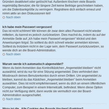
Gründen deaktiviert oder gelöscht hat. Außerdem löschen viele Boards
regelmäßig Benutzer, die für längere Zeit keine Beiträge geschrieben haben,
um die Datenbankgröße zu verringern. Registriere dich einfach erneut und
nimm aktiv an den Diskussionen teil!
Nach oben
Ich habe mein Passwort vergessen!
Das ist nicht schlimm! Wir können dir zwar dein altes Passwort nicht wieder
mitteilen, du kannst es jedoch zurücksetzen. Dies machst du, indem du auf der
Anmelde-Seite auf „Ich habe mein Passwort vergessen“ klickst und den
Anweisungen folgst. So solltest du dich schnell wieder anmelden können.
Solltest du trotzdem nicht in der Lage sein, dein Passwort zurückzusetzen, so
wende dich an die Board-Administration.
Nach oben
Warum werde ich automatisch abgemeldet?
Wenn du beim Anmelden das Kontrollkästchen „Angemeldet bleiben“ nicht
auswählst, wirst du nur für eine Sitzung angemeldet. Dies verhindert den
Missbrauch deines Benutzerkontos durch einen Dritten. Um angemeldet zu
bleiben, kannst du das Kästchen „Angemeldet bleiben“ beim Anmelden
auswählen. Dies ist nicht empfehlenswert, wenn du dich an einem öffentlichen
Computer, zum Beispiel in einem Internetcafé, befindest. Wenn diese Option
nicht zur Verfügung steht, dann wurde sie vermutlich von der Board-
Administration ausgeschaltet.
Nach oben
Wozu ist die „Alle Cookies des Boards löschen“-Funktion?