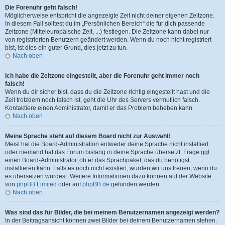
Die Forenuhr geht falsch!
Möglicherweise entspricht die angezeigte Zeit nicht deiner eigenen Zeitzone.
In diesem Fall solltest du im „Persönlichen Bereich“ die für dich passende
Zeitzone (Mitteleuropäische Zeit, ...) festlegen. Die Zeitzone kann dabei nur
von registrierten Benutzern geändert werden. Wenn du noch nicht registriert
bist, ist dies ein guter Grund, dies jetzt zu tun.
Nach oben
Ich habe die Zeitzone eingestellt, aber die Forenuhr geht immer noch
falsch!
Wenn du dir sicher bist, dass du die Zeitzone richtig eingestellt hast und die
Zeit trotzdem noch falsch ist, geht die Uhr des Servers vermutlich falsch.
Kontaktiere einen Administrator, damit er das Problem beheben kann.
Nach oben
Meine Sprache steht auf diesem Board nicht zur Auswahl!
Meist hat die Board-Administration entweder deine Sprache nicht installiert
oder niemand hat das Forum bislang in deine Sprache übersetzt. Frage ggf.
einen Board-Administrator, ob er das Sprachpaket, das du benötigst,
installieren kann. Falls es noch nicht existiert, würden wir uns freuen, wenn du
es übersetzen würdest. Weitere Informationen dazu können auf der Website
von
phpBB Limited
oder auf
phpBB.de
gefunden werden.
Nach oben
Was sind das für Bilder, die bei meinem Benutzernamen angezeigt werden?
In der Beitragsansicht können zwei Bilder bei deinem Benutzernamen stehen.