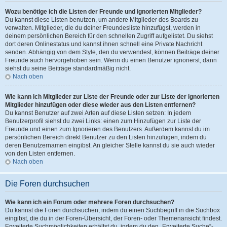
Wozu benötige ich die Listen der Freunde und ignorierten Mitglieder?
Du kannst diese Listen benutzen, um andere Mitglieder des Boards zu
verwalten. Mitglieder, die du deiner Freundesliste hinzufügst, werden in
deinem persönlichen Bereich für den schnellen Zugriff aufgelistet. Du siehst
dort deren Onlinestatus und kannst ihnen schnell eine Private Nachricht
senden. Abhängig von dem Style, den du verwendest, können Beiträge deiner
Freunde auch hervorgehoben sein. Wenn du einen Benutzer ignorierst, dann
siehst du seine Beiträge standardmäßig nicht.
Nach oben
Wie kann ich Mitglieder zur Liste der Freunde oder zur Liste der ignorierten
Mitglieder hinzufügen oder diese wieder aus den Listen entfernen?
Du kannst Benutzer auf zwei Arten auf diese Listen setzen: In jedem
Benutzerprofil siehst du zwei Links: einen zum Hinzufügen zur Liste der
Freunde und einen zum Ignorieren des Benutzers. Außerdem kannst du im
persönlichen Bereich direkt Benutzer zu den Listen hinzufügen, indem du
deren Benutzernamen eingibst. An gleicher Stelle kannst du sie auch wieder
von den Listen entfernen.
Nach oben
Die Foren durchsuchen
Wie kann ich ein Forum oder mehrere Foren durchsuchen?
Du kannst die Foren durchsuchen, indem du einen Suchbegriff in die Suchbox
eingibst, die du in der Foren-Übersicht, der Foren- oder Themenansicht findest.
Erweiterte Suchmöglichkeiten erhältst du, indem du den „Erweiterte Suche“-