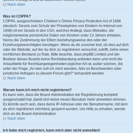
Nach oben
Was ist COPPA?
COPPA, ausgeschrieben Children’s Online Privacy Protection Act of 1998
(deutsch: Gesetz zum Schutz der Privatsphäre von Kindern im Internet von
1998) ist ein Gesetz in den USA, welches festlegt, dass Websites, die
möglicherweise persönliche Daten von Kindern unter 13 Jahren erheben,
hierzu die Zustimmung der Eltern beziehungsweise des oder der
Erziehungsberechtigten benötigen. Wenn du dir unsicher bist, ob dies auf dich
oder die Website, auf der du dich zu registrieren versuchst, zutrifft, ziehe einen
rechtlichen Beistand zu Rate. Bitte beachte, dass phpBB Limited und der
Besitzer dieses Boards keine Rechtsberatung anbieten kann und nicht die
Anlaufstelle für Rechtsangelegenheiten jeglicher Art ist; außer solchen, die
unter der Frage „An wen soll ich mich wenden, falls es Beschwerden oder
juristische Anfragen zu diesem Forum gibt?“ behandelt werden.
Nach oben
Warum kann ich mich nicht registrieren?
Es kann sein, dass die Board-Administration die Registrierung komplett
ausgeschaltet hat, damit sich keine neuen Benutzer mehr anmelden können.
Es könnte auch sein, dass deine IP-Adresse oder der Benutzername, mit dem
du dich registrieren möchtest, gesperrt wurden. Um Hilfe zu erhalten, wende
dich an die Board-Administration.
Nach oben
Ich habe mich registriert, kann mich aber nicht anmelden!