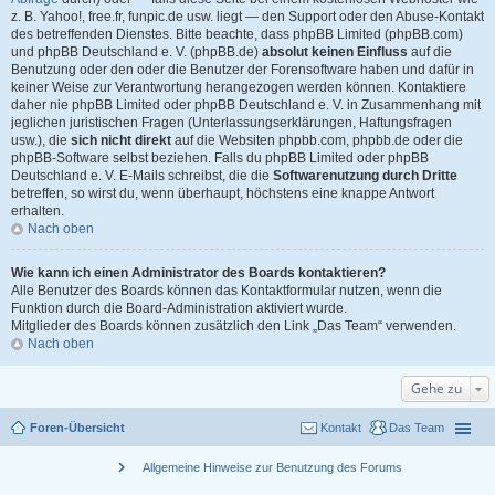
z. B. Yahoo!, free.fr, funpic.de usw. liegt — den Support oder den Abuse-Kontakt
des betreffenden Dienstes. Bitte beachte, dass phpBB Limited (phpBB.com)
und phpBB Deutschland e. V. (phpBB.de)
absolut keinen Einfluss
auf die
Benutzung oder den oder die Benutzer der Forensoftware haben und dafür in
keiner Weise zur Verantwortung herangezogen werden können. Kontaktiere
daher nie phpBB Limited oder phpBB Deutschland e. V. in Zusammenhang mit
jeglichen juristischen Fragen (Unterlassungserklärungen, Haftungsfragen
usw.), die
sich nicht direkt
auf die Websiten phpbb.com, phpbb.de oder die
phpBB-Software selbst beziehen. Falls du phpBB Limited oder phpBB
Deutschland e. V. E-Mails schreibst, die die
Softwarenutzung durch Dritte
betreffen, so wirst du, wenn überhaupt, höchstens eine knappe Antwort
erhalten.
Nach oben
Wie kann ich einen Administrator des Boards kontaktieren?
Alle Benutzer des Boards können das Kontaktformular nutzen, wenn die
Funktion durch die Board-Administration aktiviert wurde.
Mitglieder des Boards können zusätzlich den Link „Das Team“ verwenden.
Nach oben
Gehe zu
Foren-Übersicht
Kontakt
Das Team
chevron_right
Allgemeine Hinweise zur Benutzung des Forums