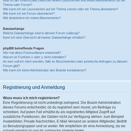
Was ist der Unterschied zwischen einem Lesezeichen und einem Abonnements für ein
Thema oder Forum?
Wie kann ich ein Lesezeichen auf ein Thema setzen oder ein Thema abonnieren?
Wie kann ich ein Forum abonnieren?
Wie deaktiviere ich meine Abonnements?
Dateianhänge
Welche Dateianhänge sind in diesem Forum zulässig?
Kann ich eine Übersicht all meiner Dateianhänge erhalten?
phpBB betreffende Fragen
Wer hat diese Forensoftware entwickelt?
Warum ist Funktion x oder y nicht enthalten?
An wen soll ich mich wenden, falls es Beschwerden oder juristische Anfragen zu diesem
Forum gibt?
Wie kann ich einen Administrator des Boards kontaktieren?
Registrierung und Anmeldung
Wozu muss ich mich registrieren?
Eine Registrierung ist nicht unbedingt zwingend. Die Board-Administration
dieses Forums entscheidet, ob du registriert sein musst, um Beiträge zu
schreiben. Auf jeden Fall erhältst du als registriertes Mitglied Zugriff auf
zusätzliche Funktionen, die Gästen nicht zur Verfügung stehen: zum Beispiel
Avatarbilder, Private Nachrichten, E-Mail-Versand an andere Mitglieder, Beitritt
zu Benutzergruppen und so weiter. Wir empfehlen dir eine Anmeldung, da sie
schnell erledigt ist und dir zahlreiche Vorteile bietet.