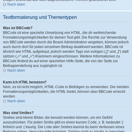
Nach oben
Textformatierung und Thementypen
Was ist BBCode?
BBCode ist eine spezielle Umsetzung von HTML, die dir weitreichende
Formatierungsmöglichkeiten für deinen Text gibt. Die Rechte zur Verwendung
von BBCode werden durch die Board-Administration vergeben, können jedoch
auch durch dich für jeden einzelnen Beitrag deaktiviert werden. BBCode ist
ähnlich wie HTML aufgebaut, jedoch werden Tags von eckigen („[“ und „]“) statt
spitzen („<“ und „>“) Klammern eingeschlossen. Weitere Informationen zu
BBCode findest du auf einer speziellen Hilfe-Seite, die von der Seite zur
Beitragserstellung aus zugänglich ist.
Nach oben
Kann ich HTML benutzen?
Nein, es ist nicht möglich, HTML-Code in Beiträgen zu verwenden. Die meisten
Formatierungsmöglichkeiten, die HTML bietet, können über BBCode erreicht
werden.
Nach oben
Was sind Smilies?
Smilies sind kleine Bilder, die benutzt werden können, um ein Gefühl
auszudrücken. Für jeden Smilie gibt es einen kurzen Code, z. B. bedeutet :)
fröhlich und :( traurig. Die Liste aller Smilies kannst du beim Verfassen eines
Beitrags sehen. Versuche bitte trotzdem, Smilies nicht zu häufig zu benutzen,