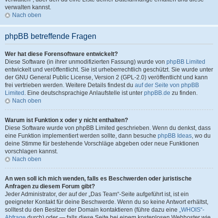
verwalten kannst.
Nach oben
phpBB betreffende Fragen
Wer hat diese Forensoftware entwickelt?
Diese Software (in ihrer unmodifizierten Fassung) wurde von
phpBB Limited
entwickelt und veröffentlicht. Sie ist urheberrechtlich geschützt. Sie wurde unter
der GNU General Public License, Version 2 (GPL-2.0) veröffentlicht und kann
frei vertrieben werden. Weitere Details findest du
auf der Seite von phpBB
Limited
. Eine deutschsprachige Anlaufstelle ist unter
phpBB.de
zu finden.
Nach oben
Warum ist Funktion x oder y nicht enthalten?
Diese Software wurde von phpBB Limited geschrieben. Wenn du denkst, dass
eine Funktion implementiert werden sollte, dann besuche
phpBB Ideas
, wo du
deine Stimme für bestehende Vorschläge abgeben oder neue Funktionen
vorschlagen kannst.
Nach oben
An wen soll ich mich wenden, falls es Beschwerden oder juristische
Anfragen zu diesem Forum gibt?
Jeder Administrator, der auf der „Das Team“-Seite aufgeführt ist, ist ein
geeigneter Kontakt für deine Beschwerde. Wenn du so keine Antwort erhältst,
solltest du den Besitzer der Domain kontaktieren (führe dazu eine
„WHOIS“-
Abfrage
durch) oder — falls diese Seite bei einem kostenlosen Webhoster wie