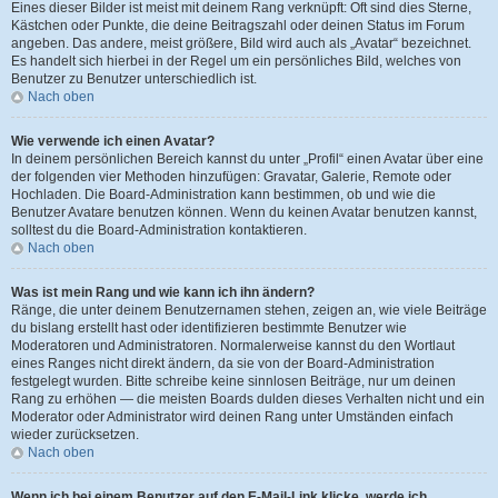
Eines dieser Bilder ist meist mit deinem Rang verknüpft: Oft sind dies Sterne,
Kästchen oder Punkte, die deine Beitragszahl oder deinen Status im Forum
angeben. Das andere, meist größere, Bild wird auch als „Avatar“ bezeichnet.
Es handelt sich hierbei in der Regel um ein persönliches Bild, welches von
Benutzer zu Benutzer unterschiedlich ist.
Nach oben
Wie verwende ich einen Avatar?
In deinem persönlichen Bereich kannst du unter „Profil“ einen Avatar über eine
der folgenden vier Methoden hinzufügen: Gravatar, Galerie, Remote oder
Hochladen. Die Board-Administration kann bestimmen, ob und wie die
Benutzer Avatare benutzen können. Wenn du keinen Avatar benutzen kannst,
solltest du die Board-Administration kontaktieren.
Nach oben
Was ist mein Rang und wie kann ich ihn ändern?
Ränge, die unter deinem Benutzernamen stehen, zeigen an, wie viele Beiträge
du bislang erstellt hast oder identifizieren bestimmte Benutzer wie
Moderatoren und Administratoren. Normalerweise kannst du den Wortlaut
eines Ranges nicht direkt ändern, da sie von der Board-Administration
festgelegt wurden. Bitte schreibe keine sinnlosen Beiträge, nur um deinen
Rang zu erhöhen — die meisten Boards dulden dieses Verhalten nicht und ein
Moderator oder Administrator wird deinen Rang unter Umständen einfach
wieder zurücksetzen.
Nach oben
Wenn ich bei einem Benutzer auf den E-Mail-Link klicke, werde ich