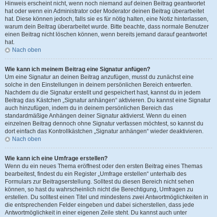
Hinweis erscheint nicht, wenn noch niemand auf deinen Beitrag geantwortet
hat oder wenn ein Administrator oder Moderator deinen Beitrag überarbeitet
hat. Diese können jedoch, falls sie es für nötig halten, eine Notiz hinterlassen,
warum dein Beitrag überarbeitet wurde. Bitte beachte, dass normale Benutzer
einen Beitrag nicht löschen können, wenn bereits jemand darauf geantwortet
hat.
Nach oben
Wie kann ich meinem Beitrag eine Signatur anfügen?
Um eine Signatur an deinen Beitrag anzufügen, musst du zunächst eine
solche in den Einstellungen in deinem persönlichen Bereich entwerfen.
Nachdem du die Signatur erstellt und gespeichert hast, kannst du in jedem
Beitrag das Kästchen „Signatur anhängen“ aktivieren. Du kannst eine Signatur
auch hinzufügen, indem du in deinem persönlichen Bereich das
standardmäßige Anhängen deiner Signatur aktivierst. Wenn du einen
einzelnen Beitrag dennoch ohne Signatur verfassen möchtest, so kannst du
dort einfach das Kontrollkästchen „Signatur anhängen“ wieder deaktivieren.
Nach oben
Wie kann ich eine Umfrage erstellen?
Wenn du ein neues Thema eröffnest oder den ersten Beitrag eines Themas
bearbeitest, findest du ein Register „Umfrage erstellen“ unterhalb des
Formulars zur Beitragserstellung. Solltest du diesen Bereich nicht sehen
können, so hast du wahrscheinlich nicht die Berechtigung, Umfragen zu
erstellen. Du solltest einen Titel und mindestens zwei Antwortmöglichkeiten in
die entsprechenden Felder eingeben und dabei sicherstellen, dass jede
Antwortmöglichkeit in einer eigenen Zeile steht. Du kannst auch unter