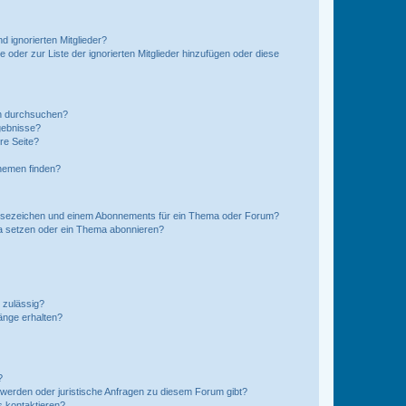
d ignorierten Mitglieder?
e oder zur Liste der ignorierten Mitglieder hinzufügen oder diese
en durchsuchen?
gebnisse?
re Seite?
hemen finden?
esezeichen und einem Abonnements für ein Thema oder Forum?
a setzen oder ein Thema abonnieren?
 zulässig?
hänge erhalten?
?
hwerden oder juristische Anfragen zu diesem Forum gibt?
s kontaktieren?