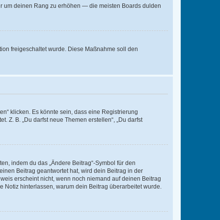
, nur um deinen Rang zu erhöhen — die meisten Boards dulden
ration freigeschaltet wurde. Diese Maßnahme soll den
n“ klicken. Es könnte sein, dass eine Registrierung
t. Z. B. „Du darfst neue Themen erstellen“, „Du darfst
iten, indem du das „Ändere Beitrag“-Symbol für den
inen Beitrag geantwortet hat, wird dein Beitrag in der
nweis erscheint nicht, wenn noch niemand auf deinen Beitrag
ne Notiz hinterlassen, warum dein Beitrag überarbeitet wurde.