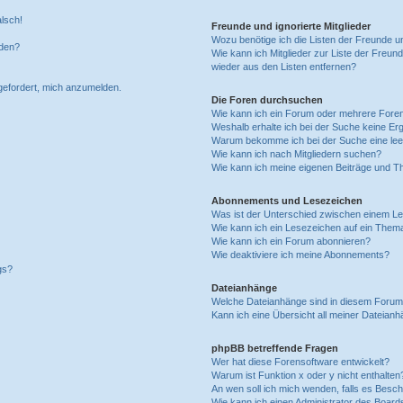
alsch!
Freunde und ignorierte Mitglieder
Wozu benötige ich die Listen der Freunde un
rden?
Wie kann ich Mitglieder zur Liste der Freund
wieder aus den Listen entfernen?
fgefordert, mich anzumelden.
Die Foren durchsuchen
Wie kann ich ein Forum oder mehrere For
Weshalb erhalte ich bei der Suche keine Er
Warum bekomme ich bei der Suche eine lee
Wie kann ich nach Mitgliedern suchen?
Wie kann ich meine eigenen Beiträge und T
Abonnements und Lesezeichen
Was ist der Unterschied zwischen einem L
Wie kann ich ein Lesezeichen auf ein Them
Wie kann ich ein Forum abonnieren?
Wie deaktiviere ich meine Abonnements?
gs?
Dateianhänge
Welche Dateianhänge sind in diesem Forum
Kann ich eine Übersicht all meiner Dateian
phpBB betreffende Fragen
Wer hat diese Forensoftware entwickelt?
Warum ist Funktion x oder y nicht enthalten
An wen soll ich mich wenden, falls es Besc
Wie kann ich einen Administrator des Board