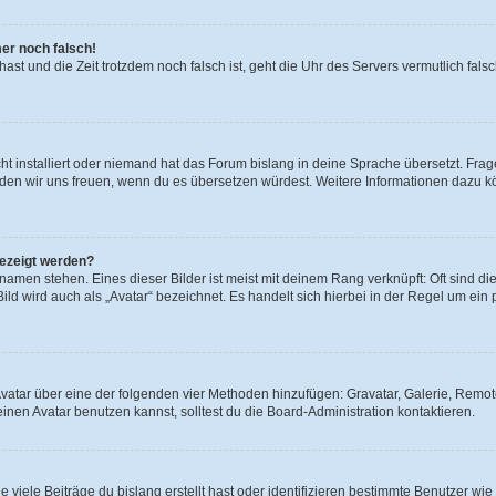
mer noch falsch!
t hast und die Zeit trotzdem noch falsch ist, geht die Uhr des Servers vermutlich fal
t installiert oder niemand hat das Forum bislang in deine Sprache übersetzt. Frag
, würden wir uns freuen, wenn du es übersetzen würdest. Weitere Informationen dazu
gezeigt werden?
amen stehen. Eines dieser Bilder ist meist mit deinem Rang verknüpft: Oft sind di
ld wird auch als „Avatar“ bezeichnet. Es handelt sich hierbei in der Regel um ein
 Avatar über eine der folgenden vier Methoden hinzufügen: Gravatar, Galerie, Rem
en Avatar benutzen kannst, solltest du die Board-Administration kontaktieren.
viele Beiträge du bislang erstellt hast oder identifizieren bestimmte Benutzer w