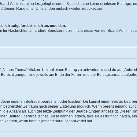
 Board-Administration festgelegt wurden. Bitte schreibe keine sinnlosen Beiträge
wird deinen Rang unter Umständen einfach wieder zurücksetzen.
rde ich aufgefordert, mich anzumelden.
ion für Nachrichten an andere Benutzer nutzen, falls diese von der Board-Administ
„Neues Thema“ klicken. Um auf einen Beitrag zu antworten, musst du auf „Antworte
e Berechtigungen sind jeweils am Ende der Foren- und der Beitragsansicht aufgeliste
r deine eigenen Beiträge bearbeiten oder löschen. Du kannst einen Beitrag bearbe
inen begrenzten Zeitraum nach seiner Erstellung möglich. Wenn bereits jemand auf de
 die Anzahl als auch der letzte Zeitpunkt der Bearbeitungen angezeigt. Dieser Hi
en Beitrag überarbeitet hat. Diese können jedoch, falls sie es für nötig halten, ei
hen können, wenn bereits jemand darauf geantwortet hat.