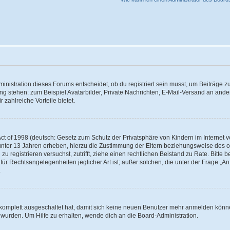
istration dieses Forums entscheidet, ob du registriert sein musst, um Beiträge zu s
ung stehen: zum Beispiel Avatarbilder, Private Nachrichten, E-Mail-Versand an ander
 zahlreiche Vorteile bietet.
t of 1998 (deutsch: Gesetz zum Schutz der Privatsphäre von Kindern im Internet vo
unter 13 Jahren erheben, hierzu die Zustimmung der Eltern beziehungsweise des o
h zu registrieren versuchst, zutrifft, ziehe einen rechtlichen Beistand zu Rate. Bit
für Rechtsangelegenheiten jeglicher Art ist; außer solchen, die unter der Frage „
.
g komplett ausgeschaltet hat, damit sich keine neuen Benutzer mehr anmelden könn
 wurden. Um Hilfe zu erhalten, wende dich an die Board-Administration.