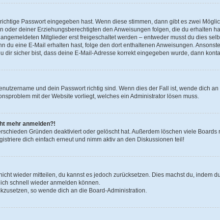
 richtige Passwort eingegeben hast. Wenn diese stimmen, dann gibt es zwei Mögl
tern oder deiner Erziehungsberechtigten den Anweisungen folgen, die du erhalten ha
u angemeldeten Mitglieder erst freigeschaltet werden – entweder musst du dies selbs
. Wenn du eine E-Mail erhalten hast, folge den dort enthaltenen Anweisungen. Ansons
 dir sicher bist, dass deine E-Mail-Adresse korrekt eingegeben wurde, dann kontak
Benutzername und dein Passwort richtig sind. Wenn dies der Fall ist, wende dich a
ionsproblem mit der Website vorliegt, welches ein Administrator lösen muss.
icht mehr anmelden?!
erschieden Gründen deaktiviert oder gelöscht hat. Außerdem löschen viele Boards r
triere dich einfach erneut und nimm aktiv an den Diskussionen teil!
 nicht wieder mitteilen, du kannst es jedoch zurücksetzen. Dies machst du, indem 
 dich schnell wieder anmelden können.
ückzusetzen, so wende dich an die Board-Administration.