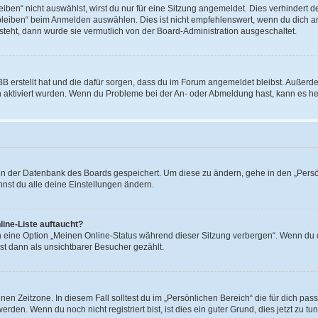
en“ nicht auswählst, wirst du nur für eine Sitzung angemeldet. Dies verhindert 
leiben“ beim Anmelden auswählen. Dies ist nicht empfehlenswert, wenn du dich an
 steht, dann wurde sie vermutlich von der Board-Administration ausgeschaltet.
BB erstellt hat und die dafür sorgen, dass du im Forum angemeldet bleibst. Außer
n aktiviert wurden. Wenn du Probleme bei der An- oder Abmeldung hast, kann es he
n in der Datenbank des Boards gespeichert. Um diese zu ändern, gehe in den „Persö
nst du alle deine Einstellungen ändern.
ine-Liste auftaucht?
n eine Option „Meinen Online-Status während dieser Sitzung verbergen“. Wenn du d
st dann als unsichtbarer Besucher gezählt.
en Zeitzone. In diesem Fall solltest du im „Persönlichen Bereich“ die für dich passe
den. Wenn du noch nicht registriert bist, ist dies ein guter Grund, dies jetzt zu tun