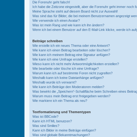
Die Forenuhr geht falsch!
Ich habe die Zeitzone eingestellt, aber die Forenuhr geht immer noch f
Meine Sprache steht auf diesem Board nicht zur Auswahl!
Was sind das für Bilder, die bei meinem Benutzernamen angezeigt we
Wie verwende ich einen Avatar?
Was ist mein Rang und wie kann ich ihn ändern?
Wenn ich bei einem Benutzer auf den E-Mail-Link klicke, werde ich au
Beiträge schreiben
Wie erstelle ich ein neues Thema oder eine Antwort?
Wie kann ich einen Beitrag bearbeiten oder löschen?
Wie kann ich meinem Beitrag eine Signatur anfügen?
Wie kann ich eine Umfrage erstellen?
Wieso kann ich nicht mehr Antwortmöglichkeiten erstellen?
Wie bearbeite oder lösche ich eine Umfrage?
Warum kann ich auf bestimmte Foren nicht zugreifen?
Weshalb kann ich keine Dateianhänge anfügen?
Weshalb wurde ich verwarnt?
Wie kann ich Beiträge den Moderatoren melden?
Was bewirkt die „Speichern“-Schaltfläche beim Schreiben eines Beitra
Warum muss mein Beitrag erst freigegeben werden?
Wie markiere ich ein Thema als neu?
Textformatierung und Thementypen
Was ist BBCode?
Kann ich HTML benutzen?
Was sind Smilies?
Kann ich Bilder in meine Beiträge einfügen?
Was sind globale Bekanntmachungen?