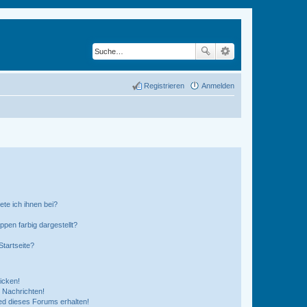
Registrieren
Anmelden
ete ich ihnen bei?
en farbig dargestellt?
tartseite?
icken!
 Nachrichten!
ed dieses Forums erhalten!