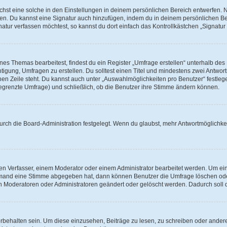
st eine solche in den Einstellungen in deinem persönlichen Bereich entwerfen. Na
eren. Du kannst eine Signatur auch hinzufügen, indem du in deinem persönlichen 
atur verfassen möchtest, so kannst du dort einfach das Kontrollkästchen „Signatu
s Themas bearbeitest, findest du ein Register „Umfrage erstellen“ unterhalb des F
htigung, Umfragen zu erstellen. Du solltest einen Titel und mindestens zwei Antwo
genen Zeile steht. Du kannst auch unter „Auswahlmöglichkeiten pro Benutzer“ festl
unbegrenzte Umfrage) und schließlich, ob die Benutzer ihre Stimme ändern können.
rch die Board-Administration festgelegt. Wenn du glaubst, mehr Antwortmöglichkei
n Verfasser, einem Moderator oder einem Administrator bearbeitet werden. Um ein
emand eine Stimme abgegeben hat, dann können Benutzer die Umfrage löschen oder 
 Moderatoren oder Administratoren geändert oder gelöscht werden. Dadurch soll 
ehalten sein. Um diese einzusehen, Beiträge zu lesen, zu schreiben oder ander