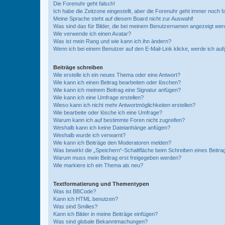
Die Forenuhr geht falsch!
Ich habe die Zeitzone eingestellt, aber die Forenuhr geht immer noch f
Meine Sprache steht auf diesem Board nicht zur Auswahl!
Was sind das für Bilder, die bei meinem Benutzernamen angezeigt we
Wie verwende ich einen Avatar?
Was ist mein Rang und wie kann ich ihn ändern?
Wenn ich bei einem Benutzer auf den E-Mail-Link klicke, werde ich au
Beiträge schreiben
Wie erstelle ich ein neues Thema oder eine Antwort?
Wie kann ich einen Beitrag bearbeiten oder löschen?
Wie kann ich meinem Beitrag eine Signatur anfügen?
Wie kann ich eine Umfrage erstellen?
Wieso kann ich nicht mehr Antwortmöglichkeiten erstellen?
Wie bearbeite oder lösche ich eine Umfrage?
Warum kann ich auf bestimmte Foren nicht zugreifen?
Weshalb kann ich keine Dateianhänge anfügen?
Weshalb wurde ich verwarnt?
Wie kann ich Beiträge den Moderatoren melden?
Was bewirkt die „Speichern“-Schaltfläche beim Schreiben eines Beitra
Warum muss mein Beitrag erst freigegeben werden?
Wie markiere ich ein Thema als neu?
Textformatierung und Thementypen
Was ist BBCode?
Kann ich HTML benutzen?
Was sind Smilies?
Kann ich Bilder in meine Beiträge einfügen?
Was sind globale Bekanntmachungen?