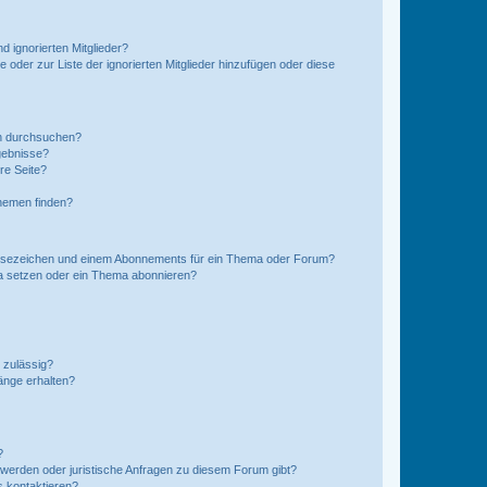
d ignorierten Mitglieder?
e oder zur Liste der ignorierten Mitglieder hinzufügen oder diese
en durchsuchen?
gebnisse?
re Seite?
hemen finden?
esezeichen und einem Abonnements für ein Thema oder Forum?
a setzen oder ein Thema abonnieren?
 zulässig?
hänge erhalten?
?
hwerden oder juristische Anfragen zu diesem Forum gibt?
s kontaktieren?