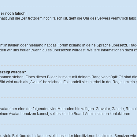
mer noch falsch!
t hast und die Zeit trotzdem noch falsch ist, geht die Uhr des Servers vermutlich fal
t installiert oder niemand hat das Forum bislang in deine Sprache übersetzt. Frag
, würden wir uns freuen, wenn du es übersetzen würdest. Weitere Informationen dazu
gezeigt werden?
amen stehen. Eines dieser Bilder ist meist mit deinem Rang verknüpft: Oft sind di
ld wird auch als „Avatar“ bezeichnet. Es handelt sich hierbei in der Regel um ein
 Avatar über eine der folgenden vier Methoden hinzufügen: Gravatar, Galerie, Rem
en Avatar benutzen kannst, solltest du die Board-Administration kontaktieren.
viele Beiträge du bislang erstellt hast oder identifizieren bestimmte Benutzer w