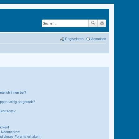
Registrieren
Anmelden
ete ich ihnen bei?
en farbig dargestellt?
tartseite?
icken!
 Nachrichten!
ed dieses Forums erhalten!