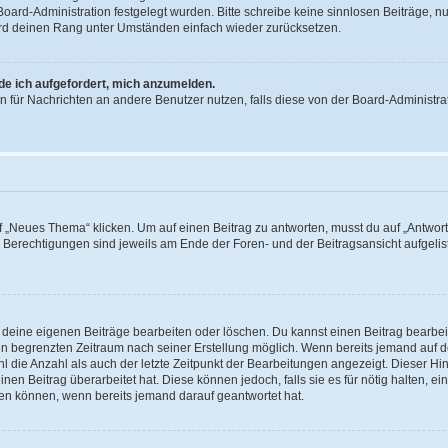
 Board-Administration festgelegt wurden. Bitte schreibe keine sinnlosen Beiträge
wird deinen Rang unter Umständen einfach wieder zurücksetzen.
rde ich aufgefordert, mich anzumelden.
ion für Nachrichten an andere Benutzer nutzen, falls diese von der Board-Administ
„Neues Thema“ klicken. Um auf einen Beitrag zu antworten, musst du auf „Antworte
e Berechtigungen sind jeweils am Ende der Foren- und der Beitragsansicht aufgeliste
r deine eigenen Beiträge bearbeiten oder löschen. Du kannst einen Beitrag bearbe
inen begrenzten Zeitraum nach seiner Erstellung möglich. Wenn bereits jemand auf de
 die Anzahl als auch der letzte Zeitpunkt der Bearbeitungen angezeigt. Dieser Hi
en Beitrag überarbeitet hat. Diese können jedoch, falls sie es für nötig halten, ei
hen können, wenn bereits jemand darauf geantwortet hat.