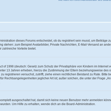
istration dieses Forums entscheidet, ob du registriert sein musst, um Beiträge zu s
ung stehen: zum Beispiel Avatarbilder, Private Nachrichten, E-Mail-Versand an ander
 zahlreiche Vorteile bietet.
t of 1998 (deutsch: Gesetz zum Schutz der Privatsphäre von Kindern im Internet vo
unter 13 Jahren erheben, hierzu die Zustimmung der Eltern beziehungsweise des o
h zu registrieren versuchst, zutrifft, ziehe einen rechtlichen Beistand zu Rate. Bit
für Rechtsangelegenheiten jeglicher Art ist; außer solchen, die unter der Frage „
.
g komplett ausgeschaltet hat, damit sich keine neuen Benutzer mehr anmelden könn
 wurden. Um Hilfe zu erhalten, wende dich an die Board-Administration.