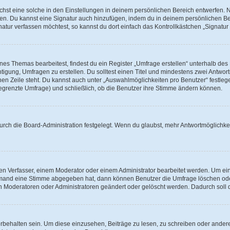
st eine solche in den Einstellungen in deinem persönlichen Bereich entwerfen. Na
eren. Du kannst eine Signatur auch hinzufügen, indem du in deinem persönlichen 
atur verfassen möchtest, so kannst du dort einfach das Kontrollkästchen „Signatu
s Themas bearbeitest, findest du ein Register „Umfrage erstellen“ unterhalb des F
htigung, Umfragen zu erstellen. Du solltest einen Titel und mindestens zwei Antwo
genen Zeile steht. Du kannst auch unter „Auswahlmöglichkeiten pro Benutzer“ festl
unbegrenzte Umfrage) und schließlich, ob die Benutzer ihre Stimme ändern können.
rch die Board-Administration festgelegt. Wenn du glaubst, mehr Antwortmöglichkei
n Verfasser, einem Moderator oder einem Administrator bearbeitet werden. Um ein
emand eine Stimme abgegeben hat, dann können Benutzer die Umfrage löschen oder 
 Moderatoren oder Administratoren geändert oder gelöscht werden. Dadurch soll 
ehalten sein. Um diese einzusehen, Beiträge zu lesen, zu schreiben oder ander