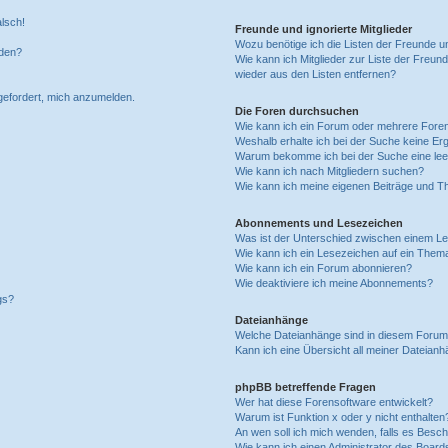
alsch!
Freunde und ignorierte Mitglieder
Wozu benötige ich die Listen der Freunde un
rden?
Wie kann ich Mitglieder zur Liste der Freund
wieder aus den Listen entfernen?
fgefordert, mich anzumelden.
Die Foren durchsuchen
Wie kann ich ein Forum oder mehrere For
Weshalb erhalte ich bei der Suche keine Er
Warum bekomme ich bei der Suche eine lee
Wie kann ich nach Mitgliedern suchen?
Wie kann ich meine eigenen Beiträge und T
Abonnements und Lesezeichen
Was ist der Unterschied zwischen einem L
Wie kann ich ein Lesezeichen auf ein Them
Wie kann ich ein Forum abonnieren?
Wie deaktiviere ich meine Abonnements?
gs?
Dateianhänge
Welche Dateianhänge sind in diesem Forum
Kann ich eine Übersicht all meiner Dateian
phpBB betreffende Fragen
Wer hat diese Forensoftware entwickelt?
Warum ist Funktion x oder y nicht enthalten
An wen soll ich mich wenden, falls es Besc
Wie kann ich einen Administrator des Board