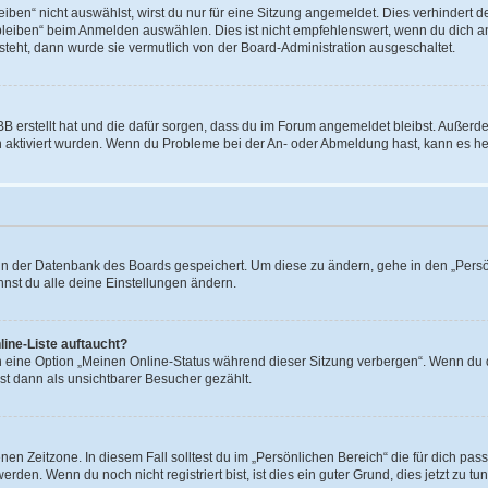
en“ nicht auswählst, wirst du nur für eine Sitzung angemeldet. Dies verhindert 
leiben“ beim Anmelden auswählen. Dies ist nicht empfehlenswert, wenn du dich an
 steht, dann wurde sie vermutlich von der Board-Administration ausgeschaltet.
BB erstellt hat und die dafür sorgen, dass du im Forum angemeldet bleibst. Außer
n aktiviert wurden. Wenn du Probleme bei der An- oder Abmeldung hast, kann es he
n in der Datenbank des Boards gespeichert. Um diese zu ändern, gehe in den „Persö
nst du alle deine Einstellungen ändern.
ine-Liste auftaucht?
n eine Option „Meinen Online-Status während dieser Sitzung verbergen“. Wenn du d
st dann als unsichtbarer Besucher gezählt.
en Zeitzone. In diesem Fall solltest du im „Persönlichen Bereich“ die für dich passe
den. Wenn du noch nicht registriert bist, ist dies ein guter Grund, dies jetzt zu tun