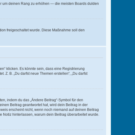
, nur um deinen Rang zu erhöhen — die meisten Boards dulden
ration freigeschaltet wurde. Diese Maßnahme soll den
n“ klicken. Es könnte sein, dass eine Registrierung
t. Z. B. „Du darfst neue Themen erstellen“, „Du darfst
iten, indem du das „Ändere Beitrag“-Symbol für den
inen Beitrag geantwortet hat, wird dein Beitrag in der
nweis erscheint nicht, wenn noch niemand auf deinen Beitrag
ne Notiz hinterlassen, warum dein Beitrag überarbeitet wurde.