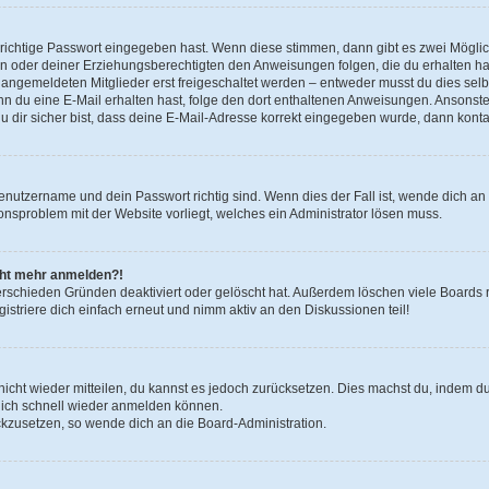
 richtige Passwort eingegeben hast. Wenn diese stimmen, dann gibt es zwei Mögl
tern oder deiner Erziehungsberechtigten den Anweisungen folgen, die du erhalten ha
u angemeldeten Mitglieder erst freigeschaltet werden – entweder musst du dies selbs
. Wenn du eine E-Mail erhalten hast, folge den dort enthaltenen Anweisungen. Ansons
 dir sicher bist, dass deine E-Mail-Adresse korrekt eingegeben wurde, dann kontak
Benutzername und dein Passwort richtig sind. Wenn dies der Fall ist, wende dich a
ionsproblem mit der Website vorliegt, welches ein Administrator lösen muss.
icht mehr anmelden?!
erschieden Gründen deaktiviert oder gelöscht hat. Außerdem löschen viele Boards r
triere dich einfach erneut und nimm aktiv an den Diskussionen teil!
 nicht wieder mitteilen, du kannst es jedoch zurücksetzen. Dies machst du, indem 
 dich schnell wieder anmelden können.
ückzusetzen, so wende dich an die Board-Administration.