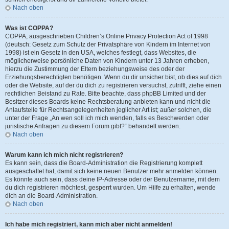
Nach oben
Was ist COPPA?
COPPA, ausgeschrieben Children’s Online Privacy Protection Act of 1998
(deutsch: Gesetz zum Schutz der Privatsphäre von Kindern im Internet von
1998) ist ein Gesetz in den USA, welches festlegt, dass Websites, die
möglicherweise persönliche Daten von Kindern unter 13 Jahren erheben,
hierzu die Zustimmung der Eltern beziehungsweise des oder der
Erziehungsberechtigten benötigen. Wenn du dir unsicher bist, ob dies auf dich
oder die Website, auf der du dich zu registrieren versuchst, zutrifft, ziehe einen
rechtlichen Beistand zu Rate. Bitte beachte, dass phpBB Limited und der
Besitzer dieses Boards keine Rechtsberatung anbieten kann und nicht die
Anlaufstelle für Rechtsangelegenheiten jeglicher Art ist; außer solchen, die
unter der Frage „An wen soll ich mich wenden, falls es Beschwerden oder
juristische Anfragen zu diesem Forum gibt?“ behandelt werden.
Nach oben
Warum kann ich mich nicht registrieren?
Es kann sein, dass die Board-Administration die Registrierung komplett
ausgeschaltet hat, damit sich keine neuen Benutzer mehr anmelden können.
Es könnte auch sein, dass deine IP-Adresse oder der Benutzername, mit dem
du dich registrieren möchtest, gesperrt wurden. Um Hilfe zu erhalten, wende
dich an die Board-Administration.
Nach oben
Ich habe mich registriert, kann mich aber nicht anmelden!