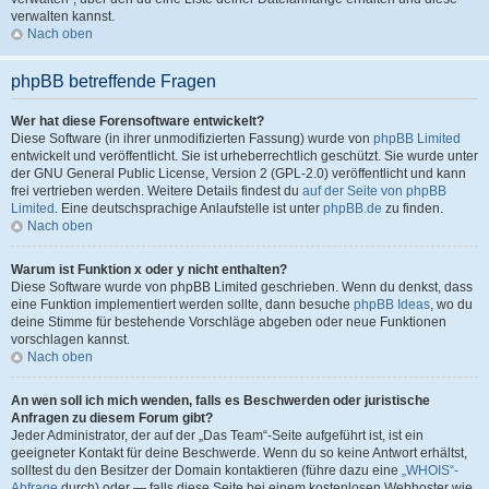
verwalten kannst.
Nach oben
phpBB betreffende Fragen
Wer hat diese Forensoftware entwickelt?
Diese Software (in ihrer unmodifizierten Fassung) wurde von
phpBB Limited
entwickelt und veröffentlicht. Sie ist urheberrechtlich geschützt. Sie wurde unter
der GNU General Public License, Version 2 (GPL-2.0) veröffentlicht und kann
frei vertrieben werden. Weitere Details findest du
auf der Seite von phpBB
Limited
. Eine deutschsprachige Anlaufstelle ist unter
phpBB.de
zu finden.
Nach oben
Warum ist Funktion x oder y nicht enthalten?
Diese Software wurde von phpBB Limited geschrieben. Wenn du denkst, dass
eine Funktion implementiert werden sollte, dann besuche
phpBB Ideas
, wo du
deine Stimme für bestehende Vorschläge abgeben oder neue Funktionen
vorschlagen kannst.
Nach oben
An wen soll ich mich wenden, falls es Beschwerden oder juristische
Anfragen zu diesem Forum gibt?
Jeder Administrator, der auf der „Das Team“-Seite aufgeführt ist, ist ein
geeigneter Kontakt für deine Beschwerde. Wenn du so keine Antwort erhältst,
solltest du den Besitzer der Domain kontaktieren (führe dazu eine
„WHOIS“-
Abfrage
durch) oder — falls diese Seite bei einem kostenlosen Webhoster wie