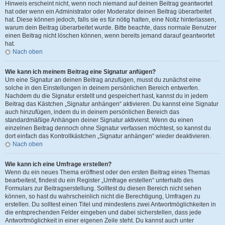
Hinweis erscheint nicht, wenn noch niemand auf deinen Beitrag geantwortet
hat oder wenn ein Administrator oder Moderator deinen Beitrag überarbeitet
hat. Diese können jedoch, falls sie es für nötig halten, eine Notiz hinterlassen,
warum dein Beitrag überarbeitet wurde. Bitte beachte, dass normale Benutzer
einen Beitrag nicht löschen können, wenn bereits jemand darauf geantwortet
hat.
Nach oben
Wie kann ich meinem Beitrag eine Signatur anfügen?
Um eine Signatur an deinen Beitrag anzufügen, musst du zunächst eine
solche in den Einstellungen in deinem persönlichen Bereich entwerfen.
Nachdem du die Signatur erstellt und gespeichert hast, kannst du in jedem
Beitrag das Kästchen „Signatur anhängen“ aktivieren. Du kannst eine Signatur
auch hinzufügen, indem du in deinem persönlichen Bereich das
standardmäßige Anhängen deiner Signatur aktivierst. Wenn du einen
einzelnen Beitrag dennoch ohne Signatur verfassen möchtest, so kannst du
dort einfach das Kontrollkästchen „Signatur anhängen“ wieder deaktivieren.
Nach oben
Wie kann ich eine Umfrage erstellen?
Wenn du ein neues Thema eröffnest oder den ersten Beitrag eines Themas
bearbeitest, findest du ein Register „Umfrage erstellen“ unterhalb des
Formulars zur Beitragserstellung. Solltest du diesen Bereich nicht sehen
können, so hast du wahrscheinlich nicht die Berechtigung, Umfragen zu
erstellen. Du solltest einen Titel und mindestens zwei Antwortmöglichkeiten in
die entsprechenden Felder eingeben und dabei sicherstellen, dass jede
Antwortmöglichkeit in einer eigenen Zeile steht. Du kannst auch unter