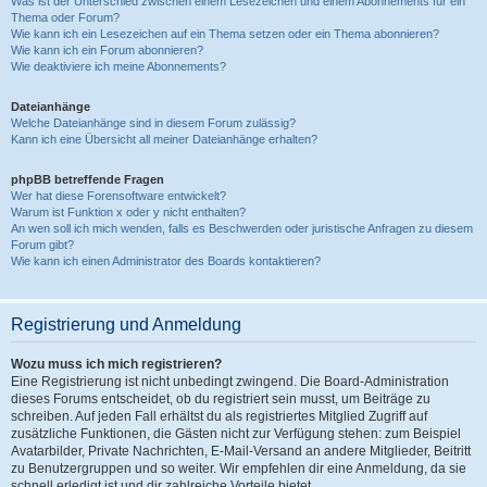
Was ist der Unterschied zwischen einem Lesezeichen und einem Abonnements für ein
Thema oder Forum?
Wie kann ich ein Lesezeichen auf ein Thema setzen oder ein Thema abonnieren?
Wie kann ich ein Forum abonnieren?
Wie deaktiviere ich meine Abonnements?
Dateianhänge
Welche Dateianhänge sind in diesem Forum zulässig?
Kann ich eine Übersicht all meiner Dateianhänge erhalten?
phpBB betreffende Fragen
Wer hat diese Forensoftware entwickelt?
Warum ist Funktion x oder y nicht enthalten?
An wen soll ich mich wenden, falls es Beschwerden oder juristische Anfragen zu diesem
Forum gibt?
Wie kann ich einen Administrator des Boards kontaktieren?
Registrierung und Anmeldung
Wozu muss ich mich registrieren?
Eine Registrierung ist nicht unbedingt zwingend. Die Board-Administration
dieses Forums entscheidet, ob du registriert sein musst, um Beiträge zu
schreiben. Auf jeden Fall erhältst du als registriertes Mitglied Zugriff auf
zusätzliche Funktionen, die Gästen nicht zur Verfügung stehen: zum Beispiel
Avatarbilder, Private Nachrichten, E-Mail-Versand an andere Mitglieder, Beitritt
zu Benutzergruppen und so weiter. Wir empfehlen dir eine Anmeldung, da sie
schnell erledigt ist und dir zahlreiche Vorteile bietet.