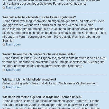
Link anklickst, der von jeder Seite des Forums aus verfügbar ist.
Nach oben
Weshalb erhalte ich bei der Suche keine Ergebnisse?
Deine Suche war möglicherweise zu allgemein gehalten und enthielt zu viele
gängige Wörter, welche von phpBB nicht indiziert werden. Stelle eine
spezifischere Anfrage und benutze die Optionen, die dir die erweiterte Suche
bietet. Außerdem ist es natürlich auch möglich, dass dein(e) Suchbegriff(e) hier
nirgends im Forum verwendet wurden. Prüfe ggf. die Rechtschreibung der
Begriffe!
Nach oben
Warum bekomme ich bei der Suche eine leere Seite?
Deine Suche lieferte zu viele Ergebnisse, somit konnte der Webserver sie nicht
verarbeiten. Benutze die erweiterte Suche und gib spezifischere Suchbegriffe
ein oder beschränke die Suche auf verschiedene Unterforen.
Nach oben
Wie kann ich nach Mitgliedern suchen?
Gehe zur „Mitglieder“-Seite und klicke auf „Nach einem Mitglied suchen“.
Nach oben
Wie kann ich meine eigenen Beiträge und Themen finden?
Deine eigenen Beiträge kannst du dir anzeigen lassen, indem du „Eigene
Beiträge“ im Schnellzugriff oben auf der Boardseite auswählst. Alternativ
kannst du auch „Deine Beiträge anzeigen“ in deinem persönlichen Bereich