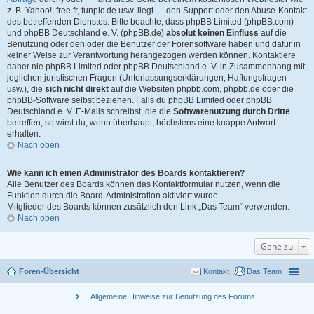
z. B. Yahoo!, free.fr, funpic.de usw. liegt — den Support oder den Abuse-Kontakt
des betreffenden Dienstes. Bitte beachte, dass phpBB Limited (phpBB.com)
und phpBB Deutschland e. V. (phpBB.de)
absolut keinen Einfluss
auf die
Benutzung oder den oder die Benutzer der Forensoftware haben und dafür in
keiner Weise zur Verantwortung herangezogen werden können. Kontaktiere
daher nie phpBB Limited oder phpBB Deutschland e. V. in Zusammenhang mit
jeglichen juristischen Fragen (Unterlassungserklärungen, Haftungsfragen
usw.), die
sich nicht direkt
auf die Websiten phpbb.com, phpbb.de oder die
phpBB-Software selbst beziehen. Falls du phpBB Limited oder phpBB
Deutschland e. V. E-Mails schreibst, die die
Softwarenutzung durch Dritte
betreffen, so wirst du, wenn überhaupt, höchstens eine knappe Antwort
erhalten.
Nach oben
Wie kann ich einen Administrator des Boards kontaktieren?
Alle Benutzer des Boards können das Kontaktformular nutzen, wenn die
Funktion durch die Board-Administration aktiviert wurde.
Mitglieder des Boards können zusätzlich den Link „Das Team“ verwenden.
Nach oben
Gehe zu
Foren-Übersicht
Kontakt
Das Team
chevron_right
Allgemeine Hinweise zur Benutzung des Forums