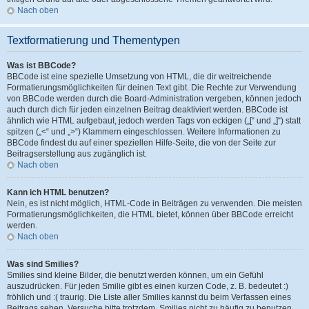
Nach oben
Textformatierung und Thementypen
Was ist BBCode?
BBCode ist eine spezielle Umsetzung von HTML, die dir weitreichende
Formatierungsmöglichkeiten für deinen Text gibt. Die Rechte zur Verwendung
von BBCode werden durch die Board-Administration vergeben, können jedoch
auch durch dich für jeden einzelnen Beitrag deaktiviert werden. BBCode ist
ähnlich wie HTML aufgebaut, jedoch werden Tags von eckigen („[“ und „]“) statt
spitzen („<“ und „>“) Klammern eingeschlossen. Weitere Informationen zu
BBCode findest du auf einer speziellen Hilfe-Seite, die von der Seite zur
Beitragserstellung aus zugänglich ist.
Nach oben
Kann ich HTML benutzen?
Nein, es ist nicht möglich, HTML-Code in Beiträgen zu verwenden. Die meisten
Formatierungsmöglichkeiten, die HTML bietet, können über BBCode erreicht
werden.
Nach oben
Was sind Smilies?
Smilies sind kleine Bilder, die benutzt werden können, um ein Gefühl
auszudrücken. Für jeden Smilie gibt es einen kurzen Code, z. B. bedeutet :)
fröhlich und :( traurig. Die Liste aller Smilies kannst du beim Verfassen eines
Beitrags sehen. Versuche bitte trotzdem, Smilies nicht zu häufig zu benutzen,