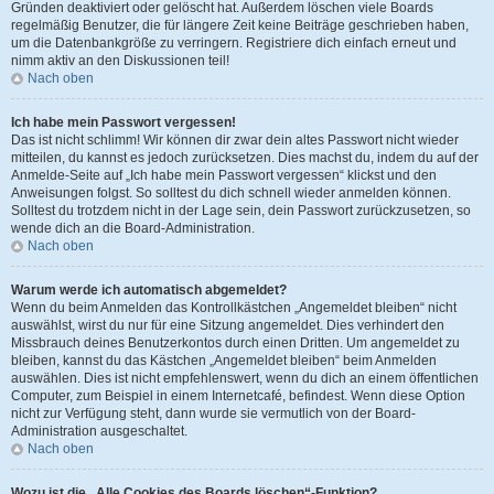
Gründen deaktiviert oder gelöscht hat. Außerdem löschen viele Boards
regelmäßig Benutzer, die für längere Zeit keine Beiträge geschrieben haben,
um die Datenbankgröße zu verringern. Registriere dich einfach erneut und
nimm aktiv an den Diskussionen teil!
Nach oben
Ich habe mein Passwort vergessen!
Das ist nicht schlimm! Wir können dir zwar dein altes Passwort nicht wieder
mitteilen, du kannst es jedoch zurücksetzen. Dies machst du, indem du auf der
Anmelde-Seite auf „Ich habe mein Passwort vergessen“ klickst und den
Anweisungen folgst. So solltest du dich schnell wieder anmelden können.
Solltest du trotzdem nicht in der Lage sein, dein Passwort zurückzusetzen, so
wende dich an die Board-Administration.
Nach oben
Warum werde ich automatisch abgemeldet?
Wenn du beim Anmelden das Kontrollkästchen „Angemeldet bleiben“ nicht
auswählst, wirst du nur für eine Sitzung angemeldet. Dies verhindert den
Missbrauch deines Benutzerkontos durch einen Dritten. Um angemeldet zu
bleiben, kannst du das Kästchen „Angemeldet bleiben“ beim Anmelden
auswählen. Dies ist nicht empfehlenswert, wenn du dich an einem öffentlichen
Computer, zum Beispiel in einem Internetcafé, befindest. Wenn diese Option
nicht zur Verfügung steht, dann wurde sie vermutlich von der Board-
Administration ausgeschaltet.
Nach oben
Wozu ist die „Alle Cookies des Boards löschen“-Funktion?