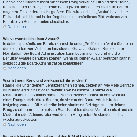
Eines dieser Bilder ist meist mit deinem Rang verknüpft: Oft sind dies Sterne,
Kästchen oder Punkte, die deine Beitragszahl oder deinen Status im Forum
angeben. Das andere, meist größere, Bild wird auch als „Avatar“ bezeichnet.
Es handelt sich hierbei in der Regel um ein persönliches Bild, welches von
Benutzer zu Benutzer unterschiedlich ist.
Nach oben
Wie verwende ich einen Avatar?
In deinem persönlichen Bereich kannst du unter „Profil“ einen Avatar über eine
der folgenden vier Methoden hinzufügen: Gravatar, Galerie, Remote oder
Hochladen. Die Board-Administration kann bestimmen, ob und wie die
Benutzer Avatare benutzen können. Wenn du keinen Avatar benutzen kannst,
solltest du die Board-Administration kontaktieren.
Nach oben
Was ist mein Rang und wie kann ich ihn ändern?
Ränge, die unter deinem Benutzernamen stehen, zeigen an, wie viele Beiträge
du bislang erstellt hast oder identifizieren bestimmte Benutzer wie
Moderatoren und Administratoren. Normalerweise kannst du den Wortlaut
eines Ranges nicht direkt ändern, da sie von der Board-Administration
festgelegt wurden. Bitte schreibe keine sinnlosen Beiträge, nur um deinen
Rang zu erhöhen — die meisten Boards dulden dieses Verhalten nicht und ein
Moderator oder Administrator wird deinen Rang unter Umständen einfach
wieder zurücksetzen.
Nach oben
Wenn ich bei einem Benutzer auf den E-Mail-Link klicke, werde ich