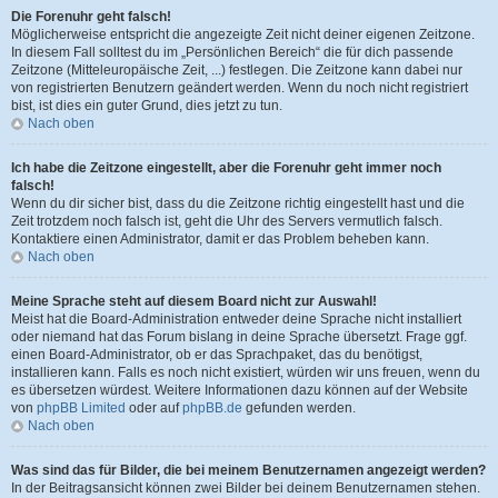
Die Forenuhr geht falsch!
Möglicherweise entspricht die angezeigte Zeit nicht deiner eigenen Zeitzone.
In diesem Fall solltest du im „Persönlichen Bereich“ die für dich passende
Zeitzone (Mitteleuropäische Zeit, ...) festlegen. Die Zeitzone kann dabei nur
von registrierten Benutzern geändert werden. Wenn du noch nicht registriert
bist, ist dies ein guter Grund, dies jetzt zu tun.
Nach oben
Ich habe die Zeitzone eingestellt, aber die Forenuhr geht immer noch
falsch!
Wenn du dir sicher bist, dass du die Zeitzone richtig eingestellt hast und die
Zeit trotzdem noch falsch ist, geht die Uhr des Servers vermutlich falsch.
Kontaktiere einen Administrator, damit er das Problem beheben kann.
Nach oben
Meine Sprache steht auf diesem Board nicht zur Auswahl!
Meist hat die Board-Administration entweder deine Sprache nicht installiert
oder niemand hat das Forum bislang in deine Sprache übersetzt. Frage ggf.
einen Board-Administrator, ob er das Sprachpaket, das du benötigst,
installieren kann. Falls es noch nicht existiert, würden wir uns freuen, wenn du
es übersetzen würdest. Weitere Informationen dazu können auf der Website
von
phpBB Limited
oder auf
phpBB.de
gefunden werden.
Nach oben
Was sind das für Bilder, die bei meinem Benutzernamen angezeigt werden?
In der Beitragsansicht können zwei Bilder bei deinem Benutzernamen stehen.