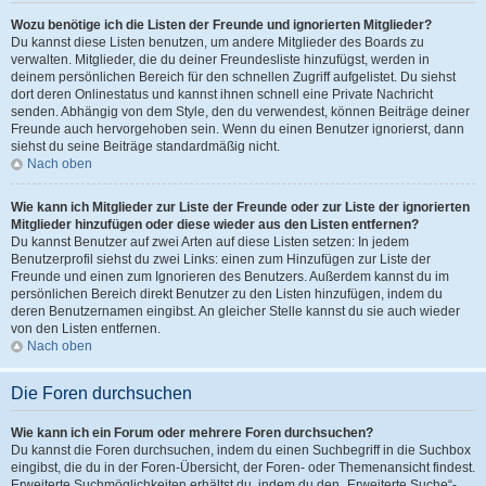
Wozu benötige ich die Listen der Freunde und ignorierten Mitglieder?
Du kannst diese Listen benutzen, um andere Mitglieder des Boards zu
verwalten. Mitglieder, die du deiner Freundesliste hinzufügst, werden in
deinem persönlichen Bereich für den schnellen Zugriff aufgelistet. Du siehst
dort deren Onlinestatus und kannst ihnen schnell eine Private Nachricht
senden. Abhängig von dem Style, den du verwendest, können Beiträge deiner
Freunde auch hervorgehoben sein. Wenn du einen Benutzer ignorierst, dann
siehst du seine Beiträge standardmäßig nicht.
Nach oben
Wie kann ich Mitglieder zur Liste der Freunde oder zur Liste der ignorierten
Mitglieder hinzufügen oder diese wieder aus den Listen entfernen?
Du kannst Benutzer auf zwei Arten auf diese Listen setzen: In jedem
Benutzerprofil siehst du zwei Links: einen zum Hinzufügen zur Liste der
Freunde und einen zum Ignorieren des Benutzers. Außerdem kannst du im
persönlichen Bereich direkt Benutzer zu den Listen hinzufügen, indem du
deren Benutzernamen eingibst. An gleicher Stelle kannst du sie auch wieder
von den Listen entfernen.
Nach oben
Die Foren durchsuchen
Wie kann ich ein Forum oder mehrere Foren durchsuchen?
Du kannst die Foren durchsuchen, indem du einen Suchbegriff in die Suchbox
eingibst, die du in der Foren-Übersicht, der Foren- oder Themenansicht findest.
Erweiterte Suchmöglichkeiten erhältst du, indem du den „Erweiterte Suche“-