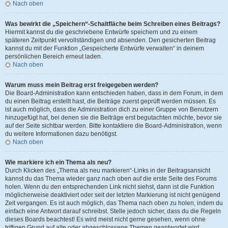
Nach oben
Was bewirkt die „Speichern“-Schaltfläche beim Schreiben eines Beitrags?
Hiermit kannst du die geschriebene Entwürfe speichern und zu einem
späteren Zeitpunkt vervollständigen und absenden. Den gesicherten Beitrag
kannst du mit der Funktion „Gespeicherte Entwürfe verwalten“ in deinem
persönlichen Bereich erneut laden.
Nach oben
Warum muss mein Beitrag erst freigegeben werden?
Die Board-Administration kann entschieden haben, dass in dem Forum, in dem
du einen Beitrag erstellt hast, die Beiträge zuerst geprüft werden müssen. Es
ist auch möglich, dass die Administration dich zu einer Gruppe von Benutzern
hinzugefügt hat, bei denen sie die Beiträge erst begutachten möchte, bevor sie
auf der Seite sichtbar werden. Bitte kontaktiere die Board-Administration, wenn
du weitere Informationen dazu benötigst.
Nach oben
Wie markiere ich ein Thema als neu?
Durch Klicken des „Thema als neu markieren“-Links in der Beitragsansicht
kannst du das Thema wieder ganz nach oben auf die erste Seite des Forums
holen. Wenn du den entsprechenden Link nicht siehst, dann ist die Funktion
möglicherweise deaktiviert oder seit der letzten Markierung ist nicht genügend
Zeit vergangen. Es ist auch möglich, das Thema nach oben zu holen, indem du
einfach eine Antwort darauf schreibst. Stelle jedoch sicher, dass du die Regeln
dieses Boards beachtest! Es wird meist nicht gerne gesehen, wenn ohne
triftigen Grund auf alte oder abgeschlossene Themen geantwortet wird.