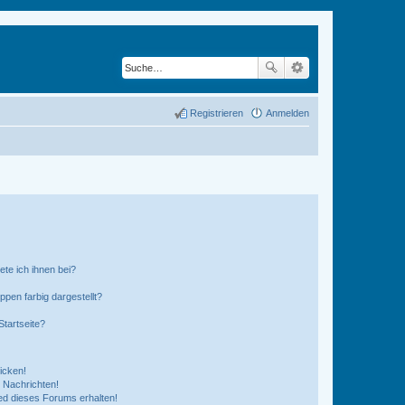
Registrieren
Anmelden
ete ich ihnen bei?
en farbig dargestellt?
tartseite?
icken!
 Nachrichten!
ed dieses Forums erhalten!