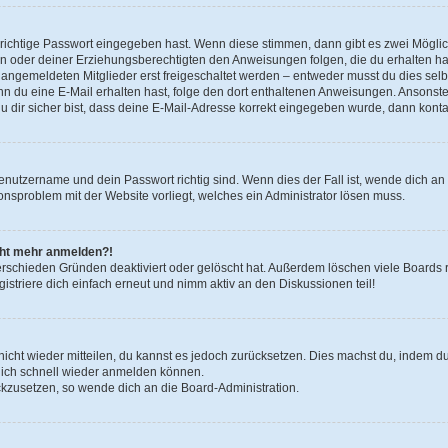
 richtige Passwort eingegeben hast. Wenn diese stimmen, dann gibt es zwei Mögl
tern oder deiner Erziehungsberechtigten den Anweisungen folgen, die du erhalten ha
u angemeldeten Mitglieder erst freigeschaltet werden – entweder musst du dies selbs
. Wenn du eine E-Mail erhalten hast, folge den dort enthaltenen Anweisungen. Ansons
 dir sicher bist, dass deine E-Mail-Adresse korrekt eingegeben wurde, dann kontak
Benutzername und dein Passwort richtig sind. Wenn dies der Fall ist, wende dich a
ionsproblem mit der Website vorliegt, welches ein Administrator lösen muss.
icht mehr anmelden?!
erschieden Gründen deaktiviert oder gelöscht hat. Außerdem löschen viele Boards r
triere dich einfach erneut und nimm aktiv an den Diskussionen teil!
 nicht wieder mitteilen, du kannst es jedoch zurücksetzen. Dies machst du, indem 
 dich schnell wieder anmelden können.
ückzusetzen, so wende dich an die Board-Administration.