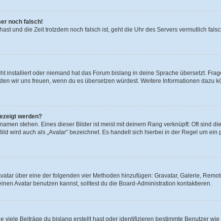
mer noch falsch!
t hast und die Zeit trotzdem noch falsch ist, geht die Uhr des Servers vermutlich fal
t installiert oder niemand hat das Forum bislang in deine Sprache übersetzt. Frag
, würden wir uns freuen, wenn du es übersetzen würdest. Weitere Informationen dazu
gezeigt werden?
amen stehen. Eines dieser Bilder ist meist mit deinem Rang verknüpft: Oft sind di
ld wird auch als „Avatar“ bezeichnet. Es handelt sich hierbei in der Regel um ein
 Avatar über eine der folgenden vier Methoden hinzufügen: Gravatar, Galerie, Rem
en Avatar benutzen kannst, solltest du die Board-Administration kontaktieren.
viele Beiträge du bislang erstellt hast oder identifizieren bestimmte Benutzer w