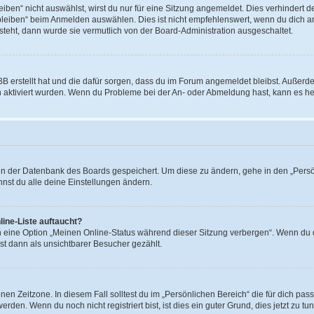
en“ nicht auswählst, wirst du nur für eine Sitzung angemeldet. Dies verhindert 
leiben“ beim Anmelden auswählen. Dies ist nicht empfehlenswert, wenn du dich an
 steht, dann wurde sie vermutlich von der Board-Administration ausgeschaltet.
BB erstellt hat und die dafür sorgen, dass du im Forum angemeldet bleibst. Außer
n aktiviert wurden. Wenn du Probleme bei der An- oder Abmeldung hast, kann es he
n in der Datenbank des Boards gespeichert. Um diese zu ändern, gehe in den „Persö
nst du alle deine Einstellungen ändern.
ine-Liste auftaucht?
n eine Option „Meinen Online-Status während dieser Sitzung verbergen“. Wenn du d
st dann als unsichtbarer Besucher gezählt.
en Zeitzone. In diesem Fall solltest du im „Persönlichen Bereich“ die für dich passe
den. Wenn du noch nicht registriert bist, ist dies ein guter Grund, dies jetzt zu tun