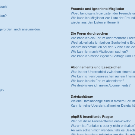
alsch!
Freunde und ignorierte Mitglieder
Wozu benötige ich die Listen der Freunde un
rden?
Wie kann ich Mitglieder zur Liste der Freund
wieder aus den Listen entfernen?
fgefordert, mich anzumelden.
Die Foren durchsuchen
Wie kann ich ein Forum oder mehrere For
Weshalb erhalte ich bei der Suche keine Er
Warum bekomme ich bei der Suche eine lee
Wie kann ich nach Mitgliedern suchen?
Wie kann ich meine eigenen Beiträge und T
Abonnements und Lesezeichen
Was ist der Unterschied zwischen einem L
Wie kann ich ein Lesezeichen auf ein Them
Wie kann ich ein Forum abonnieren?
Wie deaktiviere ich meine Abonnements?
gs?
Dateianhänge
Welche Dateianhänge sind in diesem Forum
Kann ich eine Übersicht all meiner Dateian
phpBB betreffende Fragen
Wer hat diese Forensoftware entwickelt?
Warum ist Funktion x oder y nicht enthalten
An wen soll ich mich wenden, falls es Besc
Wie kann ich einen Administrator des Board