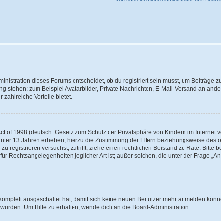
istration dieses Forums entscheidet, ob du registriert sein musst, um Beiträge zu s
ung stehen: zum Beispiel Avatarbilder, Private Nachrichten, E-Mail-Versand an ander
 zahlreiche Vorteile bietet.
t of 1998 (deutsch: Gesetz zum Schutz der Privatsphäre von Kindern im Internet vo
unter 13 Jahren erheben, hierzu die Zustimmung der Eltern beziehungsweise des o
h zu registrieren versuchst, zutrifft, ziehe einen rechtlichen Beistand zu Rate. Bit
für Rechtsangelegenheiten jeglicher Art ist; außer solchen, die unter der Frage „
.
g komplett ausgeschaltet hat, damit sich keine neuen Benutzer mehr anmelden könn
 wurden. Um Hilfe zu erhalten, wende dich an die Board-Administration.