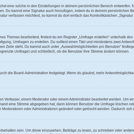
st eine solche in den Einstellungen in deinem persönlichen Bereich entwerfen. Na
eren. Du kannst eine Signatur auch hinzufügen, indem du in deinem persönlichen 
atur verfassen möchtest, so kannst du dort einfach das Kontrollkästchen „Signatu
s Themas bearbeitest, findest du ein Register „Umfrage erstellen“ unterhalb des F
htigung, Umfragen zu erstellen. Du solltest einen Titel und mindestens zwei Antwo
genen Zeile steht. Du kannst auch unter „Auswahlmöglichkeiten pro Benutzer“ festl
unbegrenzte Umfrage) und schließlich, ob die Benutzer ihre Stimme ändern können.
rch die Board-Administration festgelegt. Wenn du glaubst, mehr Antwortmöglichkei
n Verfasser, einem Moderator oder einem Administrator bearbeitet werden. Um ein
emand eine Stimme abgegeben hat, dann können Benutzer die Umfrage löschen oder 
 Moderatoren oder Administratoren geändert oder gelöscht werden. Dadurch soll 
ehalten sein. Um diese einzusehen, Beiträge zu lesen, zu schreiben oder ander