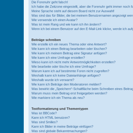
Die Forenuhr geht falsch!
Ich habe die Zeitzone eingestellt, aber die Forenuhr geht immer noch f
Meine Sprache steht auf diesem Board nicht zur Auswahl!
Was sind das für Bilder, die bei meinem Benutzernamen angezeigt we
Wie verwende ich einen Avatar?
Was ist mein Rang und wie kann ich ihn ändern?
Wenn ich bei einem Benutzer auf den E-Mail-Link klicke, werde ich au
Beiträge schreiben
Wie erstelle ich ein neues Thema oder eine Antwort?
Wie kann ich einen Beitrag bearbeiten oder löschen?
Wie kann ich meinem Beitrag eine Signatur anfügen?
Wie kann ich eine Umfrage erstellen?
Wieso kann ich nicht mehr Antwortmöglichkeiten erstellen?
Wie bearbeite oder lösche ich eine Umfrage?
Warum kann ich auf bestimmte Foren nicht zugreifen?
Weshalb kann ich keine Dateianhänge anfügen?
Weshalb wurde ich verwarnt?
Wie kann ich Beiträge den Moderatoren melden?
Was bewirkt die „Speichern“-Schaltfläche beim Schreiben eines Beitra
Warum muss mein Beitrag erst freigegeben werden?
Wie markiere ich ein Thema als neu?
Textformatierung und Thementypen
Was ist BBCode?
Kann ich HTML benutzen?
Was sind Smilies?
Kann ich Bilder in meine Beiträge einfügen?
Was sind globale Bekanntmachungen?