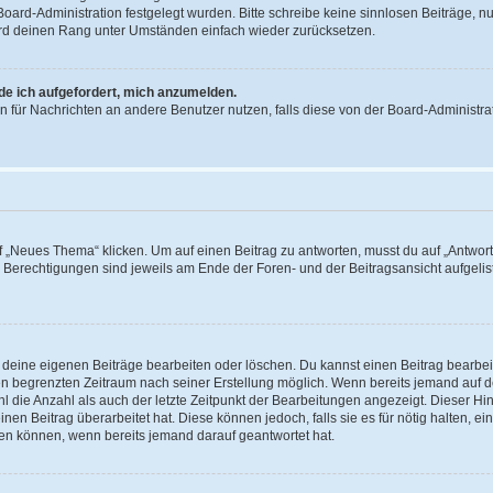
 Board-Administration festgelegt wurden. Bitte schreibe keine sinnlosen Beiträge
wird deinen Rang unter Umständen einfach wieder zurücksetzen.
rde ich aufgefordert, mich anzumelden.
ion für Nachrichten an andere Benutzer nutzen, falls diese von der Board-Administ
„Neues Thema“ klicken. Um auf einen Beitrag zu antworten, musst du auf „Antworte
e Berechtigungen sind jeweils am Ende der Foren- und der Beitragsansicht aufgeliste
r deine eigenen Beiträge bearbeiten oder löschen. Du kannst einen Beitrag bearbe
inen begrenzten Zeitraum nach seiner Erstellung möglich. Wenn bereits jemand auf de
 die Anzahl als auch der letzte Zeitpunkt der Bearbeitungen angezeigt. Dieser Hi
en Beitrag überarbeitet hat. Diese können jedoch, falls sie es für nötig halten, ei
hen können, wenn bereits jemand darauf geantwortet hat.