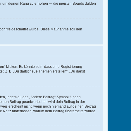
, nur um deinen Rang zu erhöhen — die meisten Boards dulden
ration freigeschaltet wurde. Diese Maßnahme soll den
n“ klicken. Es könnte sein, dass eine Registrierung
t. Z. B. „Du darfst neue Themen erstellen“, „Du darfst
iten, indem du das „Ändere Beitrag“-Symbol für den
inen Beitrag geantwortet hat, wird dein Beitrag in der
nweis erscheint nicht, wenn noch niemand auf deinen Beitrag
ne Notiz hinterlassen, warum dein Beitrag überarbeitet wurde.