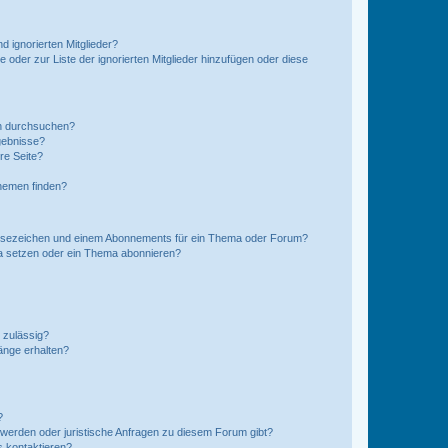
d ignorierten Mitglieder?
e oder zur Liste der ignorierten Mitglieder hinzufügen oder diese
en durchsuchen?
gebnisse?
re Seite?
hemen finden?
esezeichen und einem Abonnements für ein Thema oder Forum?
a setzen oder ein Thema abonnieren?
 zulässig?
hänge erhalten?
?
hwerden oder juristische Anfragen zu diesem Forum gibt?
s kontaktieren?