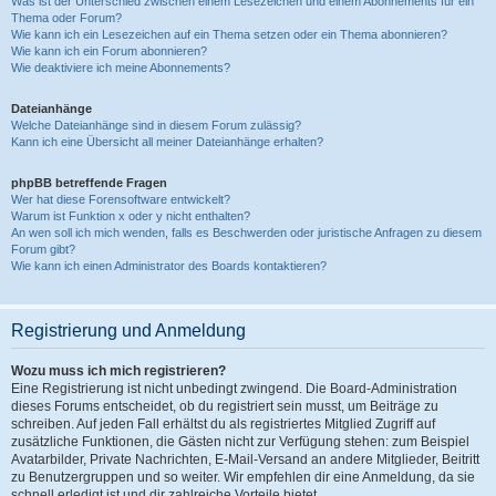
Was ist der Unterschied zwischen einem Lesezeichen und einem Abonnements für ein
Thema oder Forum?
Wie kann ich ein Lesezeichen auf ein Thema setzen oder ein Thema abonnieren?
Wie kann ich ein Forum abonnieren?
Wie deaktiviere ich meine Abonnements?
Dateianhänge
Welche Dateianhänge sind in diesem Forum zulässig?
Kann ich eine Übersicht all meiner Dateianhänge erhalten?
phpBB betreffende Fragen
Wer hat diese Forensoftware entwickelt?
Warum ist Funktion x oder y nicht enthalten?
An wen soll ich mich wenden, falls es Beschwerden oder juristische Anfragen zu diesem
Forum gibt?
Wie kann ich einen Administrator des Boards kontaktieren?
Registrierung und Anmeldung
Wozu muss ich mich registrieren?
Eine Registrierung ist nicht unbedingt zwingend. Die Board-Administration
dieses Forums entscheidet, ob du registriert sein musst, um Beiträge zu
schreiben. Auf jeden Fall erhältst du als registriertes Mitglied Zugriff auf
zusätzliche Funktionen, die Gästen nicht zur Verfügung stehen: zum Beispiel
Avatarbilder, Private Nachrichten, E-Mail-Versand an andere Mitglieder, Beitritt
zu Benutzergruppen und so weiter. Wir empfehlen dir eine Anmeldung, da sie
schnell erledigt ist und dir zahlreiche Vorteile bietet.