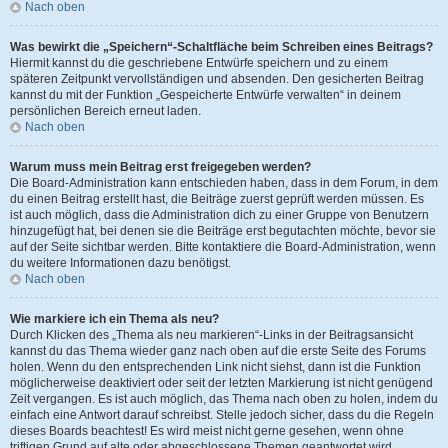
Nach oben
Was bewirkt die „Speichern“-Schaltfläche beim Schreiben eines Beitrags?
Hiermit kannst du die geschriebene Entwürfe speichern und zu einem
späteren Zeitpunkt vervollständigen und absenden. Den gesicherten Beitrag
kannst du mit der Funktion „Gespeicherte Entwürfe verwalten“ in deinem
persönlichen Bereich erneut laden.
Nach oben
Warum muss mein Beitrag erst freigegeben werden?
Die Board-Administration kann entschieden haben, dass in dem Forum, in dem
du einen Beitrag erstellt hast, die Beiträge zuerst geprüft werden müssen. Es
ist auch möglich, dass die Administration dich zu einer Gruppe von Benutzern
hinzugefügt hat, bei denen sie die Beiträge erst begutachten möchte, bevor sie
auf der Seite sichtbar werden. Bitte kontaktiere die Board-Administration, wenn
du weitere Informationen dazu benötigst.
Nach oben
Wie markiere ich ein Thema als neu?
Durch Klicken des „Thema als neu markieren“-Links in der Beitragsansicht
kannst du das Thema wieder ganz nach oben auf die erste Seite des Forums
holen. Wenn du den entsprechenden Link nicht siehst, dann ist die Funktion
möglicherweise deaktiviert oder seit der letzten Markierung ist nicht genügend
Zeit vergangen. Es ist auch möglich, das Thema nach oben zu holen, indem du
einfach eine Antwort darauf schreibst. Stelle jedoch sicher, dass du die Regeln
dieses Boards beachtest! Es wird meist nicht gerne gesehen, wenn ohne
triftigen Grund auf alte oder abgeschlossene Themen geantwortet wird.