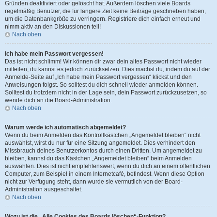
Gründen deaktiviert oder gelöscht hat. Außerdem löschen viele Boards
regelmäßig Benutzer, die für längere Zeit keine Beiträge geschrieben haben,
um die Datenbankgröße zu verringern. Registriere dich einfach erneut und
nimm aktiv an den Diskussionen teil!
Nach oben
Ich habe mein Passwort vergessen!
Das ist nicht schlimm! Wir können dir zwar dein altes Passwort nicht wieder
mitteilen, du kannst es jedoch zurücksetzen. Dies machst du, indem du auf der
Anmelde-Seite auf „Ich habe mein Passwort vergessen“ klickst und den
Anweisungen folgst. So solltest du dich schnell wieder anmelden können.
Solltest du trotzdem nicht in der Lage sein, dein Passwort zurückzusetzen, so
wende dich an die Board-Administration.
Nach oben
Warum werde ich automatisch abgemeldet?
Wenn du beim Anmelden das Kontrollkästchen „Angemeldet bleiben“ nicht
auswählst, wirst du nur für eine Sitzung angemeldet. Dies verhindert den
Missbrauch deines Benutzerkontos durch einen Dritten. Um angemeldet zu
bleiben, kannst du das Kästchen „Angemeldet bleiben“ beim Anmelden
auswählen. Dies ist nicht empfehlenswert, wenn du dich an einem öffentlichen
Computer, zum Beispiel in einem Internetcafé, befindest. Wenn diese Option
nicht zur Verfügung steht, dann wurde sie vermutlich von der Board-
Administration ausgeschaltet.
Nach oben
Wozu ist die „Alle Cookies des Boards löschen“-Funktion?