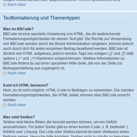
Nach oben
Textformatierung und Thementypen
Was ist BBCode?
BBCode ist eine spezielle Umsetzung von HTML, die dir weitreichende
Formatierungsmöglichkeiten für deinen Text gibt. Die Rechte zur Verwendung
von BBCode werden durch die Board-Administration vergeben, können jedoch
auch durch dich für jeden einzelnen Beitrag deaktiviert werden. BBCode ist
ähnlich wie HTML aufgebaut, jedoch werden Tags von eckigen („[“ und „]“) statt
spitzen („<“ und „>“) Klammern eingeschlossen. Weitere Informationen zu
BBCode findest du auf einer speziellen Hilfe-Seite, die von der Seite zur
Beitragserstellung aus zugänglich ist.
Nach oben
Kann ich HTML benutzen?
Nein, es ist nicht möglich, HTML-Code in Beiträgen zu verwenden. Die meisten
Formatierungsmöglichkeiten, die HTML bietet, können über BBCode erreicht
werden.
Nach oben
Was sind Smilies?
Smilies sind kleine Bilder, die benutzt werden können, um ein Gefühl
auszudrücken. Für jeden Smilie gibt es einen kurzen Code, z. B. bedeutet :)
fröhlich und :( traurig. Die Liste aller Smilies kannst du beim Verfassen eines
Beitrags sehen. Versuche bitte trotzdem, Smilies nicht zu häufig zu benutzen,