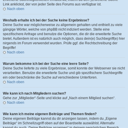
Link anklickst, der von jeder Seite des Forums aus verfügbar ist.
Nach oben
Weshalb erhalte ich bei der Suche keine Ergebnisse?
Deine Suche war möglicherweise zu allgemein gehalten und enthielt zu viele
gängige Wörter, welche von phpBB nicht indiziert werden. Stelle eine
spezifischere Anfrage und benutze die Optionen, die dir die erweiterte Suche
bietet. Außerdem ist es natürlich auch möglich, dass dein(e) Suchbegriff(e) hier
nirgends im Forum verwendet wurden. Prüfe ggf. die Rechtschreibung der
Begriffe!
Nach oben
Warum bekomme ich bei der Suche eine leere Seite?
Deine Suche lieferte zu viele Ergebnisse, somit konnte der Webserver sie nicht
verarbeiten. Benutze die erweiterte Suche und gib spezifischere Suchbegriffe
ein oder beschränke die Suche auf verschiedene Unterforen.
Nach oben
Wie kann ich nach Mitgliedern suchen?
Gehe zur „Mitglieder“-Seite und klicke auf „Nach einem Mitglied suchen“.
Nach oben
Wie kann ich meine eigenen Beiträge und Themen finden?
Deine eigenen Beiträge kannst du dir anzeigen lassen, indem du „Eigene
Beiträge“ im Schnellzugriff oben auf der Boardseite auswählst. Alternativ
kannst du auch „Deine Beiträge anzeigen“ in deinem persönlichen Bereich