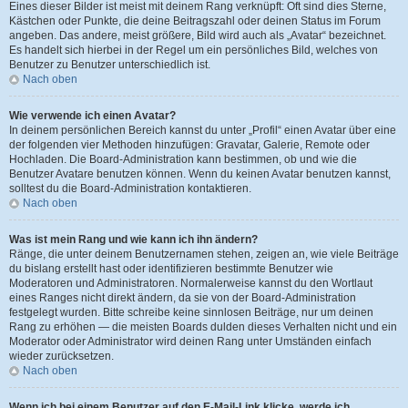
Eines dieser Bilder ist meist mit deinem Rang verknüpft: Oft sind dies Sterne,
Kästchen oder Punkte, die deine Beitragszahl oder deinen Status im Forum
angeben. Das andere, meist größere, Bild wird auch als „Avatar“ bezeichnet.
Es handelt sich hierbei in der Regel um ein persönliches Bild, welches von
Benutzer zu Benutzer unterschiedlich ist.
Nach oben
Wie verwende ich einen Avatar?
In deinem persönlichen Bereich kannst du unter „Profil“ einen Avatar über eine
der folgenden vier Methoden hinzufügen: Gravatar, Galerie, Remote oder
Hochladen. Die Board-Administration kann bestimmen, ob und wie die
Benutzer Avatare benutzen können. Wenn du keinen Avatar benutzen kannst,
solltest du die Board-Administration kontaktieren.
Nach oben
Was ist mein Rang und wie kann ich ihn ändern?
Ränge, die unter deinem Benutzernamen stehen, zeigen an, wie viele Beiträge
du bislang erstellt hast oder identifizieren bestimmte Benutzer wie
Moderatoren und Administratoren. Normalerweise kannst du den Wortlaut
eines Ranges nicht direkt ändern, da sie von der Board-Administration
festgelegt wurden. Bitte schreibe keine sinnlosen Beiträge, nur um deinen
Rang zu erhöhen — die meisten Boards dulden dieses Verhalten nicht und ein
Moderator oder Administrator wird deinen Rang unter Umständen einfach
wieder zurücksetzen.
Nach oben
Wenn ich bei einem Benutzer auf den E-Mail-Link klicke, werde ich