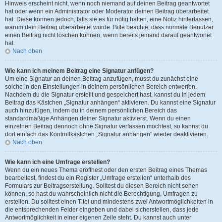
Hinweis erscheint nicht, wenn noch niemand auf deinen Beitrag geantwortet
hat oder wenn ein Administrator oder Moderator deinen Beitrag überarbeitet
hat. Diese können jedoch, falls sie es für nötig halten, eine Notiz hinterlassen,
warum dein Beitrag überarbeitet wurde. Bitte beachte, dass normale Benutzer
einen Beitrag nicht löschen können, wenn bereits jemand darauf geantwortet
hat.
Nach oben
Wie kann ich meinem Beitrag eine Signatur anfügen?
Um eine Signatur an deinen Beitrag anzufügen, musst du zunächst eine
solche in den Einstellungen in deinem persönlichen Bereich entwerfen.
Nachdem du die Signatur erstellt und gespeichert hast, kannst du in jedem
Beitrag das Kästchen „Signatur anhängen“ aktivieren. Du kannst eine Signatur
auch hinzufügen, indem du in deinem persönlichen Bereich das
standardmäßige Anhängen deiner Signatur aktivierst. Wenn du einen
einzelnen Beitrag dennoch ohne Signatur verfassen möchtest, so kannst du
dort einfach das Kontrollkästchen „Signatur anhängen“ wieder deaktivieren.
Nach oben
Wie kann ich eine Umfrage erstellen?
Wenn du ein neues Thema eröffnest oder den ersten Beitrag eines Themas
bearbeitest, findest du ein Register „Umfrage erstellen“ unterhalb des
Formulars zur Beitragserstellung. Solltest du diesen Bereich nicht sehen
können, so hast du wahrscheinlich nicht die Berechtigung, Umfragen zu
erstellen. Du solltest einen Titel und mindestens zwei Antwortmöglichkeiten in
die entsprechenden Felder eingeben und dabei sicherstellen, dass jede
Antwortmöglichkeit in einer eigenen Zeile steht. Du kannst auch unter