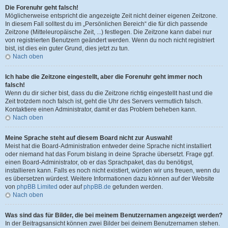
Die Forenuhr geht falsch!
Möglicherweise entspricht die angezeigte Zeit nicht deiner eigenen Zeitzone.
In diesem Fall solltest du im „Persönlichen Bereich“ die für dich passende
Zeitzone (Mitteleuropäische Zeit, ...) festlegen. Die Zeitzone kann dabei nur
von registrierten Benutzern geändert werden. Wenn du noch nicht registriert
bist, ist dies ein guter Grund, dies jetzt zu tun.
Nach oben
Ich habe die Zeitzone eingestellt, aber die Forenuhr geht immer noch
falsch!
Wenn du dir sicher bist, dass du die Zeitzone richtig eingestellt hast und die
Zeit trotzdem noch falsch ist, geht die Uhr des Servers vermutlich falsch.
Kontaktiere einen Administrator, damit er das Problem beheben kann.
Nach oben
Meine Sprache steht auf diesem Board nicht zur Auswahl!
Meist hat die Board-Administration entweder deine Sprache nicht installiert
oder niemand hat das Forum bislang in deine Sprache übersetzt. Frage ggf.
einen Board-Administrator, ob er das Sprachpaket, das du benötigst,
installieren kann. Falls es noch nicht existiert, würden wir uns freuen, wenn du
es übersetzen würdest. Weitere Informationen dazu können auf der Website
von
phpBB Limited
oder auf
phpBB.de
gefunden werden.
Nach oben
Was sind das für Bilder, die bei meinem Benutzernamen angezeigt werden?
In der Beitragsansicht können zwei Bilder bei deinem Benutzernamen stehen.