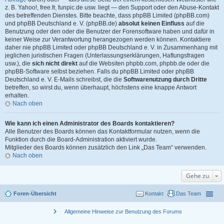
z. B. Yahoo!, free.fr, funpic.de usw. liegt — den Support oder den Abuse-Kontakt
des betreffenden Dienstes. Bitte beachte, dass phpBB Limited (phpBB.com)
und phpBB Deutschland e. V. (phpBB.de)
absolut keinen Einfluss
auf die
Benutzung oder den oder die Benutzer der Forensoftware haben und dafür in
keiner Weise zur Verantwortung herangezogen werden können. Kontaktiere
daher nie phpBB Limited oder phpBB Deutschland e. V. in Zusammenhang mit
jeglichen juristischen Fragen (Unterlassungserklärungen, Haftungsfragen
usw.), die
sich nicht direkt
auf die Websiten phpbb.com, phpbb.de oder die
phpBB-Software selbst beziehen. Falls du phpBB Limited oder phpBB
Deutschland e. V. E-Mails schreibst, die die
Softwarenutzung durch Dritte
betreffen, so wirst du, wenn überhaupt, höchstens eine knappe Antwort
erhalten.
Nach oben
Wie kann ich einen Administrator des Boards kontaktieren?
Alle Benutzer des Boards können das Kontaktformular nutzen, wenn die
Funktion durch die Board-Administration aktiviert wurde.
Mitglieder des Boards können zusätzlich den Link „Das Team“ verwenden.
Nach oben
Gehe zu
Foren-Übersicht
Kontakt
Das Team
chevron_right
Allgemeine Hinweise zur Benutzung des Forums