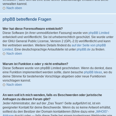
verwalten kannst.
Nach oben
phpBB betreffende Fragen
Wer hat diese Forensoftware entwickelt?
Diese Software (in ihrer unmodifizierten Fassung) wurde von
phpBB Limited
entwickelt und veröffentlicht. Sie ist urheberrechtlich geschützt. Sie wurde unter
der GNU General Public License, Version 2 (GPL-2.0) veröffentlicht und kann
frei vertrieben werden. Weitere Details findest du
auf der Seite von phpBB
Limited
. Eine deutschsprachige Anlaufstelle ist unter
phpBB.de
zu finden.
Nach oben
Warum ist Funktion x oder y nicht enthalten?
Diese Software wurde von phpBB Limited geschrieben. Wenn du denkst, dass
eine Funktion implementiert werden sollte, dann besuche
phpBB Ideas
, wo du
deine Stimme für bestehende Vorschläge abgeben oder neue Funktionen
vorschlagen kannst.
Nach oben
An wen soll ich mich wenden, falls es Beschwerden oder juristische
Anfragen zu diesem Forum gibt?
Jeder Administrator, der auf der „Das Team“-Seite aufgeführt ist, ist ein
geeigneter Kontakt für deine Beschwerde. Wenn du so keine Antwort erhältst,
solltest du den Besitzer der Domain kontaktieren (führe dazu eine
„WHOIS“-
Abfrage
durch) oder — falls diese Seite bei einem kostenlosen Webhoster wie