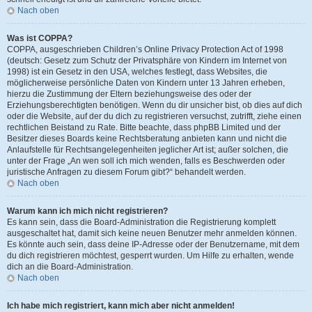
Nach oben
Was ist COPPA?
COPPA, ausgeschrieben Children’s Online Privacy Protection Act of 1998
(deutsch: Gesetz zum Schutz der Privatsphäre von Kindern im Internet von
1998) ist ein Gesetz in den USA, welches festlegt, dass Websites, die
möglicherweise persönliche Daten von Kindern unter 13 Jahren erheben,
hierzu die Zustimmung der Eltern beziehungsweise des oder der
Erziehungsberechtigten benötigen. Wenn du dir unsicher bist, ob dies auf dich
oder die Website, auf der du dich zu registrieren versuchst, zutrifft, ziehe einen
rechtlichen Beistand zu Rate. Bitte beachte, dass phpBB Limited und der
Besitzer dieses Boards keine Rechtsberatung anbieten kann und nicht die
Anlaufstelle für Rechtsangelegenheiten jeglicher Art ist; außer solchen, die
unter der Frage „An wen soll ich mich wenden, falls es Beschwerden oder
juristische Anfragen zu diesem Forum gibt?“ behandelt werden.
Nach oben
Warum kann ich mich nicht registrieren?
Es kann sein, dass die Board-Administration die Registrierung komplett
ausgeschaltet hat, damit sich keine neuen Benutzer mehr anmelden können.
Es könnte auch sein, dass deine IP-Adresse oder der Benutzername, mit dem
du dich registrieren möchtest, gesperrt wurden. Um Hilfe zu erhalten, wende
dich an die Board-Administration.
Nach oben
Ich habe mich registriert, kann mich aber nicht anmelden!