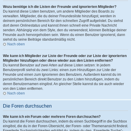
Wozu benötige ich die Listen der Freunde und ignorierten Mitglieder?
Du kannst diese Listen benutzen, um andere Mitglieder des Boards zu
verwalten. Mitglieder, die du deiner Freundesliste hinzufügst, werden in
deinem persönlichen Bereich für den schnellen Zugriff aufgelistet. Du siehst
dort deren Onlinestatus und kannst ihnen schnell eine Private Nachricht
senden. Abhängig von dem Style, den du verwendest, können Beiträge deiner
Freunde auch hervorgehoben sein. Wenn du einen Benutzer ignorierst, dann
siehst du seine Beiträge standardmäßig nicht.
Nach oben
Wie kann ich Mitglieder zur Liste der Freunde oder zur Liste der ignorierten
Mitglieder hinzufügen oder diese wieder aus den Listen entfernen?
Du kannst Benutzer auf zwei Arten auf diese Listen setzen: In jedem
Benutzerprofil siehst du zwei Links: einen zum Hinzufügen zur Liste der
Freunde und einen zum Ignorieren des Benutzers. Außerdem kannst du im
persönlichen Bereich direkt Benutzer zu den Listen hinzufügen, indem du
deren Benutzernamen eingibst. An gleicher Stelle kannst du sie auch wieder
von den Listen entfernen.
Nach oben
Die Foren durchsuchen
Wie kann ich ein Forum oder mehrere Foren durchsuchen?
Du kannst die Foren durchsuchen, indem du einen Suchbegriff in die Suchbox
eingibst, die du in der Foren-Übersicht, der Foren- oder Themenansicht findest.
Erweiterte Suchmöglichkeiten erhältst du, indem du den „Erweiterte Suche“-