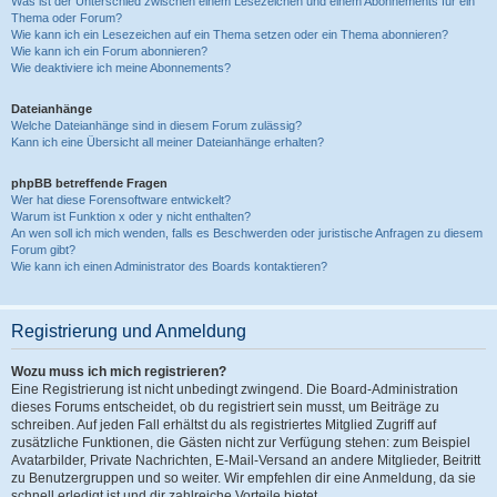
Was ist der Unterschied zwischen einem Lesezeichen und einem Abonnements für ein
Thema oder Forum?
Wie kann ich ein Lesezeichen auf ein Thema setzen oder ein Thema abonnieren?
Wie kann ich ein Forum abonnieren?
Wie deaktiviere ich meine Abonnements?
Dateianhänge
Welche Dateianhänge sind in diesem Forum zulässig?
Kann ich eine Übersicht all meiner Dateianhänge erhalten?
phpBB betreffende Fragen
Wer hat diese Forensoftware entwickelt?
Warum ist Funktion x oder y nicht enthalten?
An wen soll ich mich wenden, falls es Beschwerden oder juristische Anfragen zu diesem
Forum gibt?
Wie kann ich einen Administrator des Boards kontaktieren?
Registrierung und Anmeldung
Wozu muss ich mich registrieren?
Eine Registrierung ist nicht unbedingt zwingend. Die Board-Administration
dieses Forums entscheidet, ob du registriert sein musst, um Beiträge zu
schreiben. Auf jeden Fall erhältst du als registriertes Mitglied Zugriff auf
zusätzliche Funktionen, die Gästen nicht zur Verfügung stehen: zum Beispiel
Avatarbilder, Private Nachrichten, E-Mail-Versand an andere Mitglieder, Beitritt
zu Benutzergruppen und so weiter. Wir empfehlen dir eine Anmeldung, da sie
schnell erledigt ist und dir zahlreiche Vorteile bietet.