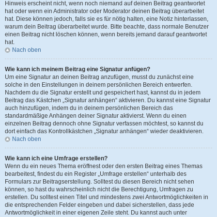
Hinweis erscheint nicht, wenn noch niemand auf deinen Beitrag geantwortet
hat oder wenn ein Administrator oder Moderator deinen Beitrag überarbeitet
hat. Diese können jedoch, falls sie es für nötig halten, eine Notiz hinterlassen,
warum dein Beitrag überarbeitet wurde. Bitte beachte, dass normale Benutzer
einen Beitrag nicht löschen können, wenn bereits jemand darauf geantwortet
hat.
Nach oben
Wie kann ich meinem Beitrag eine Signatur anfügen?
Um eine Signatur an deinen Beitrag anzufügen, musst du zunächst eine
solche in den Einstellungen in deinem persönlichen Bereich entwerfen.
Nachdem du die Signatur erstellt und gespeichert hast, kannst du in jedem
Beitrag das Kästchen „Signatur anhängen“ aktivieren. Du kannst eine Signatur
auch hinzufügen, indem du in deinem persönlichen Bereich das
standardmäßige Anhängen deiner Signatur aktivierst. Wenn du einen
einzelnen Beitrag dennoch ohne Signatur verfassen möchtest, so kannst du
dort einfach das Kontrollkästchen „Signatur anhängen“ wieder deaktivieren.
Nach oben
Wie kann ich eine Umfrage erstellen?
Wenn du ein neues Thema eröffnest oder den ersten Beitrag eines Themas
bearbeitest, findest du ein Register „Umfrage erstellen“ unterhalb des
Formulars zur Beitragserstellung. Solltest du diesen Bereich nicht sehen
können, so hast du wahrscheinlich nicht die Berechtigung, Umfragen zu
erstellen. Du solltest einen Titel und mindestens zwei Antwortmöglichkeiten in
die entsprechenden Felder eingeben und dabei sicherstellen, dass jede
Antwortmöglichkeit in einer eigenen Zeile steht. Du kannst auch unter