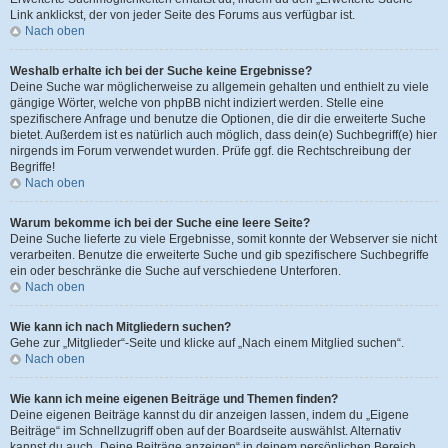
Link anklickst, der von jeder Seite des Forums aus verfügbar ist.
Nach oben
Weshalb erhalte ich bei der Suche keine Ergebnisse?
Deine Suche war möglicherweise zu allgemein gehalten und enthielt zu viele
gängige Wörter, welche von phpBB nicht indiziert werden. Stelle eine
spezifischere Anfrage und benutze die Optionen, die dir die erweiterte Suche
bietet. Außerdem ist es natürlich auch möglich, dass dein(e) Suchbegriff(e) hier
nirgends im Forum verwendet wurden. Prüfe ggf. die Rechtschreibung der
Begriffe!
Nach oben
Warum bekomme ich bei der Suche eine leere Seite?
Deine Suche lieferte zu viele Ergebnisse, somit konnte der Webserver sie nicht
verarbeiten. Benutze die erweiterte Suche und gib spezifischere Suchbegriffe
ein oder beschränke die Suche auf verschiedene Unterforen.
Nach oben
Wie kann ich nach Mitgliedern suchen?
Gehe zur „Mitglieder“-Seite und klicke auf „Nach einem Mitglied suchen“.
Nach oben
Wie kann ich meine eigenen Beiträge und Themen finden?
Deine eigenen Beiträge kannst du dir anzeigen lassen, indem du „Eigene
Beiträge“ im Schnellzugriff oben auf der Boardseite auswählst. Alternativ
kannst du auch „Deine Beiträge anzeigen“ in deinem persönlichen Bereich