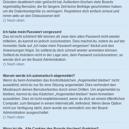
Gründen deaktiviert oder gelöscht hat. Außerdem löschen viele Boards
regelmäßig Benutzer, die für längere Zeit keine Beiträge geschrieben haben,
um die Datenbankgröße zu verringern. Registriere dich einfach erneut und
nimm aktiv an den Diskussionen teil!
Nach oben
Ich habe mein Passwort vergessen!
Das ist nicht schlimm! Wir können dir zwar dein altes Passwort nicht wieder
mitteilen, du kannst es jedoch zurücksetzen. Dies machst du, indem du auf der
Anmelde-Seite auf „Ich habe mein Passwort vergessen“ klickst und den
Anweisungen folgst. So solltest du dich schnell wieder anmelden können.
Solltest du trotzdem nicht in der Lage sein, dein Passwort zurückzusetzen, so
wende dich an die Board-Administration.
Nach oben
Warum werde ich automatisch abgemeldet?
Wenn du beim Anmelden das Kontrollkästchen „Angemeldet bleiben“ nicht
auswählst, wirst du nur für eine Sitzung angemeldet. Dies verhindert den
Missbrauch deines Benutzerkontos durch einen Dritten. Um angemeldet zu
bleiben, kannst du das Kästchen „Angemeldet bleiben“ beim Anmelden
auswählen. Dies ist nicht empfehlenswert, wenn du dich an einem öffentlichen
Computer, zum Beispiel in einem Internetcafé, befindest. Wenn diese Option
nicht zur Verfügung steht, dann wurde sie vermutlich von der Board-
Administration ausgeschaltet.
Nach oben
Wozu ist die „Alle Cookies des Boards löschen“-Funktion?