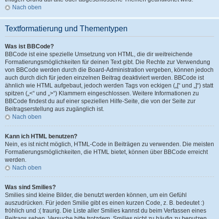
Nach oben
Textformatierung und Thementypen
Was ist BBCode?
BBCode ist eine spezielle Umsetzung von HTML, die dir weitreichende
Formatierungsmöglichkeiten für deinen Text gibt. Die Rechte zur Verwendung
von BBCode werden durch die Board-Administration vergeben, können jedoch
auch durch dich für jeden einzelnen Beitrag deaktiviert werden. BBCode ist
ähnlich wie HTML aufgebaut, jedoch werden Tags von eckigen („[“ und „]“) statt
spitzen („<“ und „>“) Klammern eingeschlossen. Weitere Informationen zu
BBCode findest du auf einer speziellen Hilfe-Seite, die von der Seite zur
Beitragserstellung aus zugänglich ist.
Nach oben
Kann ich HTML benutzen?
Nein, es ist nicht möglich, HTML-Code in Beiträgen zu verwenden. Die meisten
Formatierungsmöglichkeiten, die HTML bietet, können über BBCode erreicht
werden.
Nach oben
Was sind Smilies?
Smilies sind kleine Bilder, die benutzt werden können, um ein Gefühl
auszudrücken. Für jeden Smilie gibt es einen kurzen Code, z. B. bedeutet :)
fröhlich und :( traurig. Die Liste aller Smilies kannst du beim Verfassen eines
Beitrags sehen. Versuche bitte trotzdem, Smilies nicht zu häufig zu benutzen,