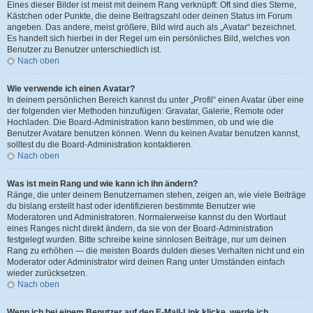
Eines dieser Bilder ist meist mit deinem Rang verknüpft: Oft sind dies Sterne,
Kästchen oder Punkte, die deine Beitragszahl oder deinen Status im Forum
angeben. Das andere, meist größere, Bild wird auch als „Avatar“ bezeichnet.
Es handelt sich hierbei in der Regel um ein persönliches Bild, welches von
Benutzer zu Benutzer unterschiedlich ist.
Nach oben
Wie verwende ich einen Avatar?
In deinem persönlichen Bereich kannst du unter „Profil“ einen Avatar über eine
der folgenden vier Methoden hinzufügen: Gravatar, Galerie, Remote oder
Hochladen. Die Board-Administration kann bestimmen, ob und wie die
Benutzer Avatare benutzen können. Wenn du keinen Avatar benutzen kannst,
solltest du die Board-Administration kontaktieren.
Nach oben
Was ist mein Rang und wie kann ich ihn ändern?
Ränge, die unter deinem Benutzernamen stehen, zeigen an, wie viele Beiträge
du bislang erstellt hast oder identifizieren bestimmte Benutzer wie
Moderatoren und Administratoren. Normalerweise kannst du den Wortlaut
eines Ranges nicht direkt ändern, da sie von der Board-Administration
festgelegt wurden. Bitte schreibe keine sinnlosen Beiträge, nur um deinen
Rang zu erhöhen — die meisten Boards dulden dieses Verhalten nicht und ein
Moderator oder Administrator wird deinen Rang unter Umständen einfach
wieder zurücksetzen.
Nach oben
Wenn ich bei einem Benutzer auf den E-Mail-Link klicke, werde ich