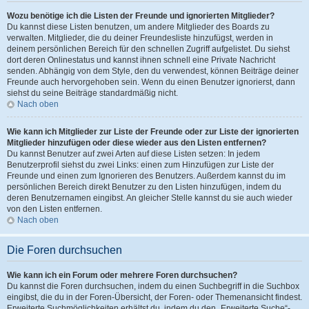
Wozu benötige ich die Listen der Freunde und ignorierten Mitglieder?
Du kannst diese Listen benutzen, um andere Mitglieder des Boards zu
verwalten. Mitglieder, die du deiner Freundesliste hinzufügst, werden in
deinem persönlichen Bereich für den schnellen Zugriff aufgelistet. Du siehst
dort deren Onlinestatus und kannst ihnen schnell eine Private Nachricht
senden. Abhängig von dem Style, den du verwendest, können Beiträge deiner
Freunde auch hervorgehoben sein. Wenn du einen Benutzer ignorierst, dann
siehst du seine Beiträge standardmäßig nicht.
Nach oben
Wie kann ich Mitglieder zur Liste der Freunde oder zur Liste der ignorierten
Mitglieder hinzufügen oder diese wieder aus den Listen entfernen?
Du kannst Benutzer auf zwei Arten auf diese Listen setzen: In jedem
Benutzerprofil siehst du zwei Links: einen zum Hinzufügen zur Liste der
Freunde und einen zum Ignorieren des Benutzers. Außerdem kannst du im
persönlichen Bereich direkt Benutzer zu den Listen hinzufügen, indem du
deren Benutzernamen eingibst. An gleicher Stelle kannst du sie auch wieder
von den Listen entfernen.
Nach oben
Die Foren durchsuchen
Wie kann ich ein Forum oder mehrere Foren durchsuchen?
Du kannst die Foren durchsuchen, indem du einen Suchbegriff in die Suchbox
eingibst, die du in der Foren-Übersicht, der Foren- oder Themenansicht findest.
Erweiterte Suchmöglichkeiten erhältst du, indem du den „Erweiterte Suche“-