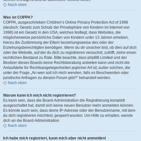
Nach oben
Was ist COPPA?
COPPA, ausgeschrieben Children’s Online Privacy Protection Act of 1998
(deutsch: Gesetz zum Schutz der Privatsphäre von Kindern im Internet von
1998) ist ein Gesetz in den USA, welches festlegt, dass Websites, die
möglicherweise persönliche Daten von Kindern unter 13 Jahren erheben,
hierzu die Zustimmung der Eltern beziehungsweise des oder der
Erziehungsberechtigten benötigen. Wenn du dir unsicher bist, ob dies auf dich
oder die Website, auf der du dich zu registrieren versuchst, zutrifft, ziehe einen
rechtlichen Beistand zu Rate. Bitte beachte, dass phpBB Limited und der
Besitzer dieses Boards keine Rechtsberatung anbieten kann und nicht die
Anlaufstelle für Rechtsangelegenheiten jeglicher Art ist; außer solchen, die
unter der Frage „An wen soll ich mich wenden, falls es Beschwerden oder
juristische Anfragen zu diesem Forum gibt?“ behandelt werden.
Nach oben
Warum kann ich mich nicht registrieren?
Es kann sein, dass die Board-Administration die Registrierung komplett
ausgeschaltet hat, damit sich keine neuen Benutzer mehr anmelden können.
Es könnte auch sein, dass deine IP-Adresse oder der Benutzername, mit dem
du dich registrieren möchtest, gesperrt wurden. Um Hilfe zu erhalten, wende
dich an die Board-Administration.
Nach oben
Ich habe mich registriert, kann mich aber nicht anmelden!