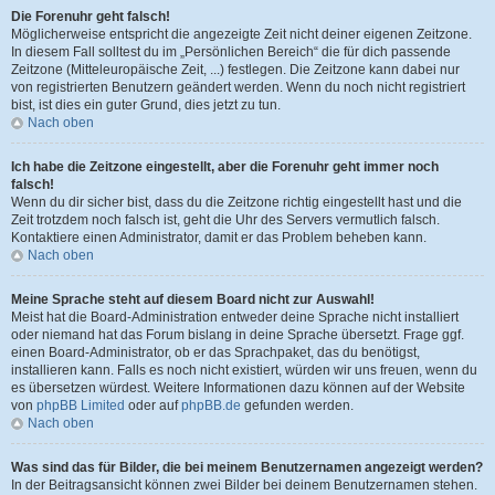
Die Forenuhr geht falsch!
Möglicherweise entspricht die angezeigte Zeit nicht deiner eigenen Zeitzone.
In diesem Fall solltest du im „Persönlichen Bereich“ die für dich passende
Zeitzone (Mitteleuropäische Zeit, ...) festlegen. Die Zeitzone kann dabei nur
von registrierten Benutzern geändert werden. Wenn du noch nicht registriert
bist, ist dies ein guter Grund, dies jetzt zu tun.
Nach oben
Ich habe die Zeitzone eingestellt, aber die Forenuhr geht immer noch
falsch!
Wenn du dir sicher bist, dass du die Zeitzone richtig eingestellt hast und die
Zeit trotzdem noch falsch ist, geht die Uhr des Servers vermutlich falsch.
Kontaktiere einen Administrator, damit er das Problem beheben kann.
Nach oben
Meine Sprache steht auf diesem Board nicht zur Auswahl!
Meist hat die Board-Administration entweder deine Sprache nicht installiert
oder niemand hat das Forum bislang in deine Sprache übersetzt. Frage ggf.
einen Board-Administrator, ob er das Sprachpaket, das du benötigst,
installieren kann. Falls es noch nicht existiert, würden wir uns freuen, wenn du
es übersetzen würdest. Weitere Informationen dazu können auf der Website
von
phpBB Limited
oder auf
phpBB.de
gefunden werden.
Nach oben
Was sind das für Bilder, die bei meinem Benutzernamen angezeigt werden?
In der Beitragsansicht können zwei Bilder bei deinem Benutzernamen stehen.