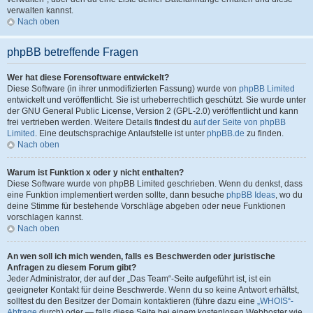
verwalten kannst.
Nach oben
phpBB betreffende Fragen
Wer hat diese Forensoftware entwickelt?
Diese Software (in ihrer unmodifizierten Fassung) wurde von
phpBB Limited
entwickelt und veröffentlicht. Sie ist urheberrechtlich geschützt. Sie wurde unter
der GNU General Public License, Version 2 (GPL-2.0) veröffentlicht und kann
frei vertrieben werden. Weitere Details findest du
auf der Seite von phpBB
Limited
. Eine deutschsprachige Anlaufstelle ist unter
phpBB.de
zu finden.
Nach oben
Warum ist Funktion x oder y nicht enthalten?
Diese Software wurde von phpBB Limited geschrieben. Wenn du denkst, dass
eine Funktion implementiert werden sollte, dann besuche
phpBB Ideas
, wo du
deine Stimme für bestehende Vorschläge abgeben oder neue Funktionen
vorschlagen kannst.
Nach oben
An wen soll ich mich wenden, falls es Beschwerden oder juristische
Anfragen zu diesem Forum gibt?
Jeder Administrator, der auf der „Das Team“-Seite aufgeführt ist, ist ein
geeigneter Kontakt für deine Beschwerde. Wenn du so keine Antwort erhältst,
solltest du den Besitzer der Domain kontaktieren (führe dazu eine
„WHOIS“-
Abfrage
durch) oder — falls diese Seite bei einem kostenlosen Webhoster wie