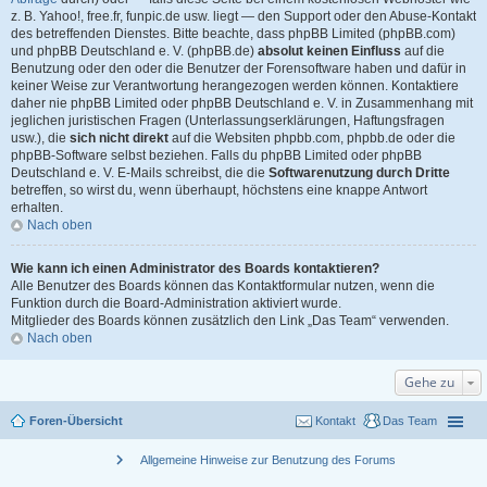
z. B. Yahoo!, free.fr, funpic.de usw. liegt — den Support oder den Abuse-Kontakt
des betreffenden Dienstes. Bitte beachte, dass phpBB Limited (phpBB.com)
und phpBB Deutschland e. V. (phpBB.de)
absolut keinen Einfluss
auf die
Benutzung oder den oder die Benutzer der Forensoftware haben und dafür in
keiner Weise zur Verantwortung herangezogen werden können. Kontaktiere
daher nie phpBB Limited oder phpBB Deutschland e. V. in Zusammenhang mit
jeglichen juristischen Fragen (Unterlassungserklärungen, Haftungsfragen
usw.), die
sich nicht direkt
auf die Websiten phpbb.com, phpbb.de oder die
phpBB-Software selbst beziehen. Falls du phpBB Limited oder phpBB
Deutschland e. V. E-Mails schreibst, die die
Softwarenutzung durch Dritte
betreffen, so wirst du, wenn überhaupt, höchstens eine knappe Antwort
erhalten.
Nach oben
Wie kann ich einen Administrator des Boards kontaktieren?
Alle Benutzer des Boards können das Kontaktformular nutzen, wenn die
Funktion durch die Board-Administration aktiviert wurde.
Mitglieder des Boards können zusätzlich den Link „Das Team“ verwenden.
Nach oben
Gehe zu
Foren-Übersicht
Kontakt
Das Team
chevron_right
Allgemeine Hinweise zur Benutzung des Forums