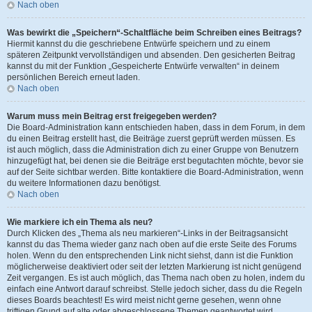
Nach oben
Was bewirkt die „Speichern“-Schaltfläche beim Schreiben eines Beitrags?
Hiermit kannst du die geschriebene Entwürfe speichern und zu einem
späteren Zeitpunkt vervollständigen und absenden. Den gesicherten Beitrag
kannst du mit der Funktion „Gespeicherte Entwürfe verwalten“ in deinem
persönlichen Bereich erneut laden.
Nach oben
Warum muss mein Beitrag erst freigegeben werden?
Die Board-Administration kann entschieden haben, dass in dem Forum, in dem
du einen Beitrag erstellt hast, die Beiträge zuerst geprüft werden müssen. Es
ist auch möglich, dass die Administration dich zu einer Gruppe von Benutzern
hinzugefügt hat, bei denen sie die Beiträge erst begutachten möchte, bevor sie
auf der Seite sichtbar werden. Bitte kontaktiere die Board-Administration, wenn
du weitere Informationen dazu benötigst.
Nach oben
Wie markiere ich ein Thema als neu?
Durch Klicken des „Thema als neu markieren“-Links in der Beitragsansicht
kannst du das Thema wieder ganz nach oben auf die erste Seite des Forums
holen. Wenn du den entsprechenden Link nicht siehst, dann ist die Funktion
möglicherweise deaktiviert oder seit der letzten Markierung ist nicht genügend
Zeit vergangen. Es ist auch möglich, das Thema nach oben zu holen, indem du
einfach eine Antwort darauf schreibst. Stelle jedoch sicher, dass du die Regeln
dieses Boards beachtest! Es wird meist nicht gerne gesehen, wenn ohne
triftigen Grund auf alte oder abgeschlossene Themen geantwortet wird.